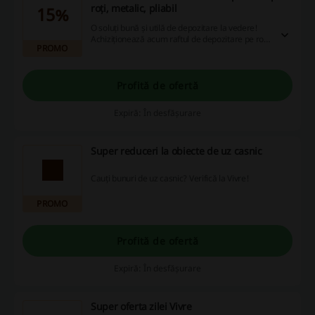
roți, metalic, pliabil
15%
O soluți bună și utilă de depozitare la vedere!
Achiziționează acum raftul de depozitare pe roți,
PROMO
metalic, pliabil cu un discount de -15%!
Profită de ofertă
Expiră: În desfășurare
Super reduceri la obiecte de uz casnic
Cauți bunuri de uz casnic? Verifică la Vivre!
PROMO
Profită de ofertă
Expiră: În desfășurare
Super oferta zilei Vivre