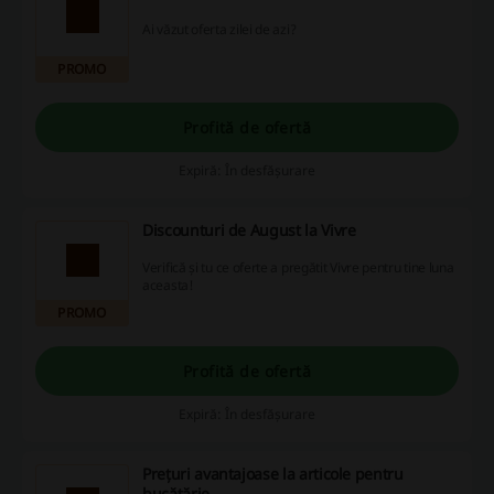
Ai văzut oferta zilei de azi?
PROMO
Profită de ofertă
Expiră: În desfășurare
Discounturi de August la Vivre
Verifică și tu ce oferte a pregătit Vivre pentru tine luna
aceasta!
PROMO
Profită de ofertă
Expiră: În desfășurare
Prețuri avantajoase la articole pentru
bucătărie