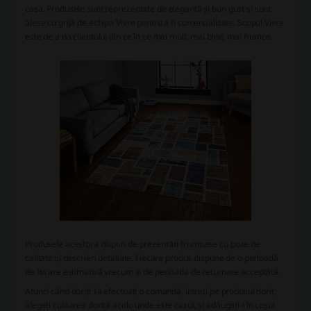
casa. Produsele sunt reprezentate de eleganță și bun gust și sunt
alese cu grijă de echipa Vivre pentru a fi comercializate. Scopul Vivre
este de a da clientului din ce în ce mai mult, mai bine, mai frumos.
Produsele acestora dispun de prezentări frumoase cu poze de
calitate și descrieri detaliate. Fiecare produs dispune de o perioadă
de livrare estimativă vrecum și de perioada de returnare acceptată.
Atunci când doriți să efectuați o comandă, intrați pe produsul dorit,
alegeți culoarea dorită acolo unde este cazul, și adăugați-l în coșul