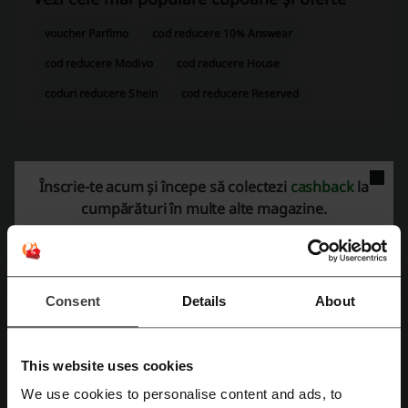
voucher Parfimo
cod reducere 10% Answear
cod reducere Modivo
cod reducere House
coduri reducere Shein
cod reducere Reserved
Mai multe despre Vivre
Înscrie-te acum și începe să colectezi
cashback
la
cumpărături în multe alte magazine.
Decorați-vă casa cu Vivre.ro
Consent
Details
About
This website uses cookies
Unul dintre cei mai mari vânzători online care s-au specializat în
We use cookies to personalise content and ads, to
comerțul cu produse home & deco în România este Vivre.ro.