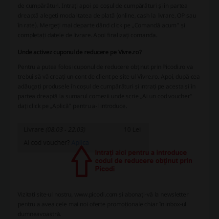
de cumpărături. Intrați apoi pe coșul de cumpărături și în partea
dreaptă alegeți modalitatea de plată (online, cash la livrare, OP sau
în rate). Mergeți mai departe dând click pe „Comandă acum” și
completați datele de livrare. Apoi finalizați comanda.
Unde activez cuponul de reducere pe Vivre.ro?
Pentru a putea folosi cuponul de reducere obținut prin Picodi.ro va
trebui să vă creați un cont de client pe site-ul Vivre.ro. Apoi, după cea
adăugați produsele în coșul de cumpărături și intrați pe acesta și în
partea dreaptă la sumarul comezii unde scrie „Ai un cod voucher”
dați click pe „Aplică” pentru a-l introduce.
Vizitați site-ul nostru, www.picodi.com și abonați-vă la newsletter
pentru a avea cele mai noi oferte promoționale chiar în inbox-ul
dumneavoastră.