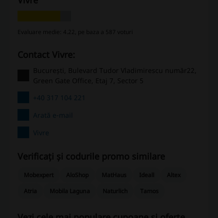
Vivre
Evaluare medie: 4.22, pe baza a 587 voturi
Contact Vivre:
București, Bulevard Tudor Vladimirescu număr22,
Green Gate Office, Etaj 7, Sector 5
+40 317 104 221
Arată e-mail
Vivre
Verificați și codurile promo similare
Mobexpert
AloShop
MatHaus
Ideall
Altex
Atria
Mobila Laguna
Naturlich
Tamos
Vezi cele mai populare cupoane și oferte