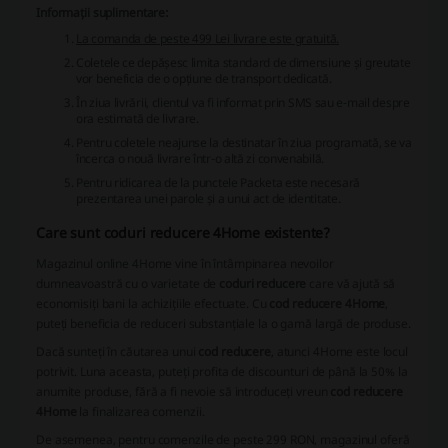
Informații suplimentare:
La comanda de peste 499 Lei livrare este gratuită.
Coletele ce depășesc limita standard de dimensiune și greutate
vor beneficia de o opțiune de transport dedicată.
În ziua livrării, clientul va fi informat prin SMS sau e-mail despre
ora estimată de livrare.
Pentru coletele neajunse la destinatar în ziua programată, se va
încerca o nouă livrare într-o altă zi convenabilă.
Pentru ridicarea de la punctele Packeta este necesară
prezentarea unei parole și a unui act de identitate.
Care sunt coduri reducere 4Home existente?
Magazinul online 4Home vine în întâmpinarea nevoilor
dumneavoastră cu o varietate de
coduri reducere
care vă ajută să
economisiți bani la achizițiile efectuate. Cu
cod reducere 4Home
,
puteți beneficia de reduceri substanțiale la o gamă largă de produse.
Dacă sunteți în căutarea unui
cod reducere
, atunci 4Home este locul
potrivit. Luna aceasta, puteți profita de
discounturi de până la 50%
la
anumite produse, fără a fi nevoie să introduceți vreun
cod reducere
4Home
la finalizarea comenzii.
De asemenea, pentru comenzile de peste 299 RON, magazinul oferă