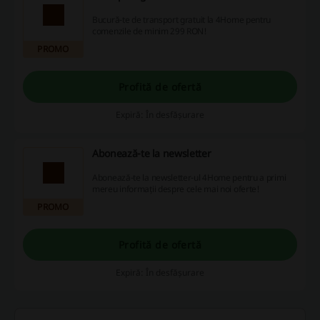
Bucură-te de transport gratuit la 4Home pentru
comenzile de minim 299 RON!
PROMO
Profită de ofertă
Expiră: În desfășurare
Abonează-te la newsletter
Abonează-te la newsletter-ul 4Home pentru a primi
mereu informații despre cele mai noi oferte!
PROMO
Profită de ofertă
Expiră: În desfășurare