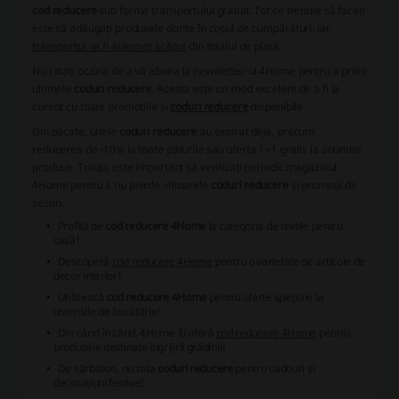
cod reducere
sub forma transportului gratuit. Tot ce trebuie să faceți
este să adăugați produsele dorite în coșul de cumpărături, iar
transportul va fi automat scăzut
din totalul de plată.
Nu ratați ocazia de a vă abona la newsletter-ul 4Home pentru a primi
ultimele
coduri reducere
. Acesta este un mod excelent de a fi la
curent cu toate promoțiile și
coduri reducere
disponibile.
Din păcate, unele
coduri reducere
au expirat deja, precum
reducerea de -10% la toate păturile sau oferta 1+1 gratis la anumite
produse. Totuși, este important să verificați periodic magazinul
4Home pentru a nu pierde viitoarele
coduri reducere
și promoții de
sezon.
Profită de
cod reducere 4Home
la categoria de textile pentru
casă!
Descoperă
cod reducere 4Home
pentru o varietate de articole de
decor interior!
Utilizează
cod reducere 4Home
pentru oferte speciale la
ustensile de bucătărie!
Din când în când, 4Home îți oferă
cod reducere 4Home
pentru
produsele destinate îngrijirii grădinii!
De sărbători, nu rata
coduri reducere
pentru cadouri și
decorațiuni festive!