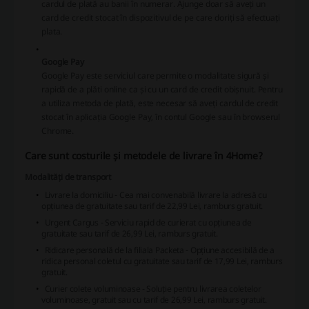
cardul de plată au banii în numerar. Ajunge doar să aveți un
card de credit stocat în dispozitivul de pe care doriți să efectuați
plata.
Google Pay
Google Pay este serviciul care permite o modalitate sigură și
rapidă de a plăti online ca și cu un card de credit obișnuit. Pentru
a utiliza metoda de plată, este necesar să aveți cardul de credit
stocat în aplicația Google Pay, în contul Google sau în browserul
Chrome.
Care sunt costurile și metodele de livrare în 4Home?
Modalități de transport
Livrare la domiciliu - Cea mai convenabilă livrare la adresă cu
opțiunea de gratuitate sau tarif de 22,99 Lei, ramburs gratuit.
Urgent Cargus - Serviciu rapid de curierat cu opțiunea de
gratuitate sau tarif de 26,99 Lei, ramburs gratuit.
Ridicare personală de la filiala Packeta - Opțiune accesibilă de a
ridica personal coletul cu gratuitate sau tarif de 17,99 Lei, ramburs
gratuit.
Curier colete voluminoase - Soluție pentru livrarea coletelor
voluminoase, gratuit sau cu tarif de 26,99 Lei, ramburs gratuit.