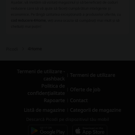
Așadar, vă invităm să vizitați magazinul și să beneficiați de
coduri
reducere
care să vă ajute să faceți cumpărături inteligente și
economice. Pe lângă calitatea excepțională a produselor oferite, cu
cod reducere 4Home
, veți avea ocazia să cumpărați mai mult și să
cheltuiți mai puțin!
4Home
Picodi
Termeni de utilizare -
Termeni de utilizare
cashback
Politica de
Oferte de job
confidențialitate
Rapoarte
Contact
Listă de magazine
Categorii de magazine
Descarcă Picodi pe dispozitivul tău mobil