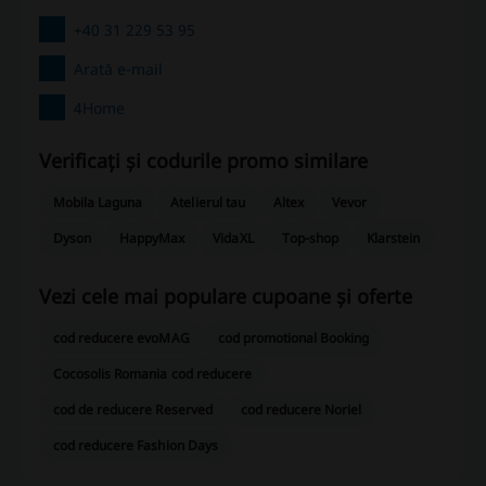
+40 31 229 53 95
Arată e-mail
4Home
Verificați și codurile promo similare
Mobila Laguna
Atelierul tau
Altex
Vevor
Dyson
HappyMax
VidaXL
Top-shop
Klarstein
Vezi cele mai populare cupoane și oferte
cod reducere evoMAG
cod promotional Booking
Cocosolis Romania cod reducere
cod de reducere Reserved
cod reducere Noriel
cod reducere Fashion Days