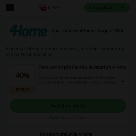
Înregistrare
Cod reducere 4Home - August 2026
Explorează 4Home coduri reducere și ofertele – verificat de
echipa Picodi România
Reduceri de până la 40% la paturi pe 4Home
40%
Beneficiază de reduceri de până la 40% la paturi
disponibile la 4Home. Ofertele includ o varietate
de modele care se potrivesc nevoilor tale.
PROMO
Profită de ofertă
Expiră: În desfășurare
Transport gratuit la 4Home