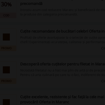
30%
precomandă
Introdu acum cod reducere Maranc și beneficiază de di
la produse din categoria precomandă.
COD
Cuțite recomandate de bucătari celebri Oferta i
Profitați de oferte avantajoase la o selecție de cuțite apr
chefi! Experimentați acuratețea, calitatea și performanț
colecția selectată manual de către echipa Maranc. Performanță și
Ci
PROMO
durabilitate garantată 45 ani!
Descoperă oferta cuțitelor pentru filetat in Mara
Niciodată filetatul nu a fost mai plin de artă și de preciz
Pentru că arta culinară pe care tu o faci, indiferent de st
tale, merită tot ce este mai bun.Ridică–ți standardele în 
Ci
PROMO
folosindu-te de cuțite de filetat premium cu design uimito
excepționale și bucură-te de 45 de ani de pasiune, alătur
cuțitelor MARANC.
Cuțite excelente, rezistente și fac față la cele mai
provocări! Oferta in Maranc