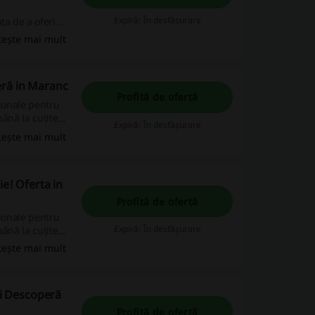
Expiră: În desfășurare
ța de a oferi
pentru a-și
tește mai mult
u fost reperele
e sale, punând
în design
eră in Maranc
Profită de ofertă
sionale pentru
până la cuțite
Expiră: În desfășurare
gătiți orice fel
tește mai mult
cția și plăcerea
ie! Oferta in
Profită de ofertă
sionale pentru
Expiră: În desfășurare
până la cuțite
ite să pregătiți
tește mai mult
 satisfacția și
ărie.
ti Descoperă
Profită de ofertă