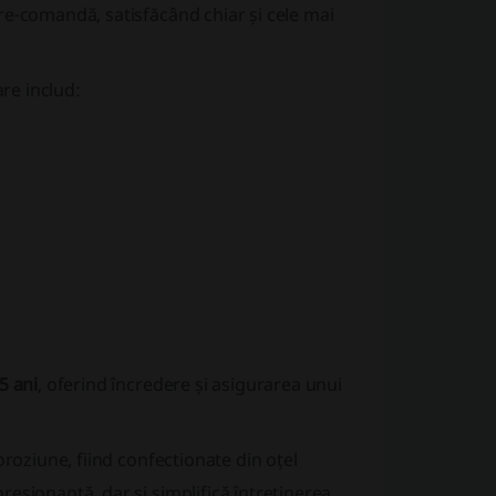
e-comandă, satisfăcând chiar și cele mai
re includ:
5 ani
, oferind încredere și asigurarea unui
coroziune
, fiind confectionate din oțel
esionantă, dar și simplifică întreținerea