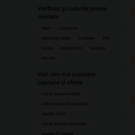
Verificați și codurile promo
similare
Fiverr
Cartuseria
Attach My Center
Coinbase
Pint
Doraly
ImportDirect
NailShop
Fornello
Vezi cele mai populare
cupoane și oferte
cod de reducere eMAG
cod reducere Libraria Delfin
voucher Teilor
cod de reducere Bookzone
voucher Pc Garage