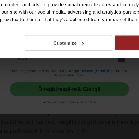
e content and ads, to provide social media features and to analy
PROMO
Conectează-te cu Apple ID
 our site with our social media, advertising and analytics partn
 provided to them or that they’ve collected from your use of their
Înscrie-te în comunitatea Maranc
Înregistrează-te cu e-mail
Așa afli din timp despre modele noi, ediții limitate și ca
Customize
PROMO
Prin înregistrare, confirmi că ai citit și accepți "
Termeni și condiții
" și "
Politica
de confidențialitate.
"
 multe despre Maranc
Înregistrează-te & Câștigă
e știm despre Maranc?
Ai deja un cont Picodi?
Autentificare
stensile de bucatarie profesionale Maranc
- un magazin dedic
 bucătărie. Aici, pasionații de gătit pot găsi tot ce le trebuie 
țite profesionale la accesorii esențiale.