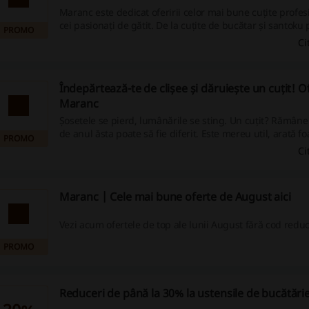
Maranc este dedicat oferirii celor mai bune cuțite profe
cei pasionați de gătit. De la cuțite de bucătar și santoku 
PROMO
pentru filetare și pâine, gama variată vă va permite să pregătiți orice fel
Ci
de mâncare cu precizie și ușurință, sporind astfel satisfa
de a crea capodopere culinare în propria bucătărie.
Îndepărtează-te de clișee și dăruiește un cuțit! O
Maranc
Șosetele se pierd, lumânările se sting. Un cuțit? Rămâne
de anul ăsta poate să fie diferit. Este mereu util, arată foarte bine și este
PROMO
conceput din materiale premium.Descoperă oferta!
Ci
Maranc | Cele mai bune oferte de August aici
Vezi acum ofertele de top ale lunii August fără cod redu
PROMO
Reduceri de până la 30% la ustensile de bucătări