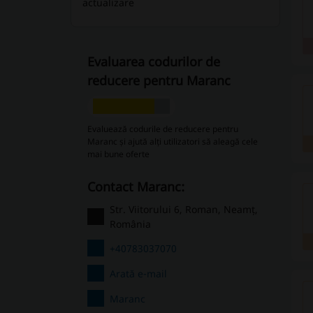
actualizare
Evaluarea codurilor de
reducere pentru Maranc
Evaluează codurile de reducere pentru
Maranc și ajută alți utilizatori să aleagă cele
mai bune oferte
Contact Maranc:
Str. Viitorului 6, Roman, Neamț,
România
+40783037070
Arată e-mail
Maranc