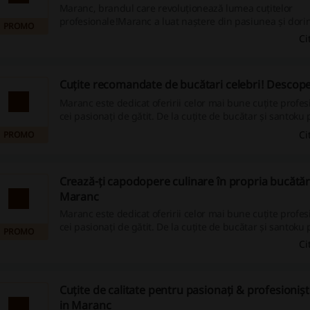
Maranc, brandul care revoluționează lumea cuțitelor
profesionale!Maranc a luat naștere din pasiunea și dorin
PROMO
bucătarilor și iubitorilor de gătit instrumentele potrivite 
Ci
împlini viziunea culinară. Calitatea și profesionalismul a
care au ghidat evoluția brandului încă de la începuturil
accent pe tehnologia de ultimă generație și pe inovația 
Cuțite recomandate de bucătari celebri! Descop
Maranc este dedicat oferirii celor mai bune cuțite profe
cei pasionați de gătit. De la cuțite de bucătar și santoku 
pentru filetare și pâine, gama variată vă va permite să pre
Ci
PROMO
de mâncare cu precizie și ușurință, sporind astfel satisfa
de a crea capodopere culinare în propria bucătărie.
Crează-ți capodopere culinare în propria bucătăr
Maranc
Maranc este dedicat oferirii celor mai bune cuțite profe
cei pasionați de gătit. De la cuțite de bucătar și santoku 
PROMO
pentru filetare și pâine, gama noastră variată vă va perm
Ci
orice fel de mâncare cu precizie și ușurință, sporind astfel
plăcerea de a crea capodopere culinare în propria bucăt
Cuțite de calitate pentru pasionați & profesioniș
in Maranc