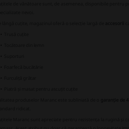
țitele de vânătoare
sunt, de asemenea, disponibile pentru pr
ecializate nevoi.
 lângă cuțite, magazinul oferă o selecție largă de
accesorii
ca
Trusă cuțite
Tocătoare din lemn
Suporturi
Foarfecă bucătărie
Furculiță grătar
Piatră și masat pentru ascuțit cuțite
litatea produselor Maranc este subliniată de o
garanție de 4
andard ridicat.
uțitele Maranc sunt apreciate pentru
rezistența la rugină și 
masc. Acest atribut nu doar că garantează o longevitate impr