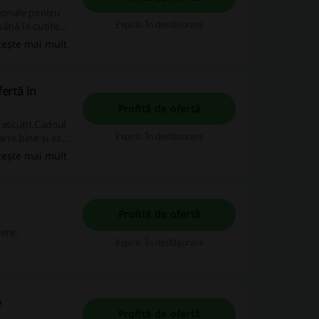
sionale pentru
Expiră: În desfășurare
până la cuțite
tește mai mult
cția și plăcerea
fertă in
Profită de ofertă
 ascuțit.Cadoul
Expiră: În desfășurare
tește mai mult
Profită de ofertă
cere.
Expiră: În desfășurare
e
Profită de ofertă