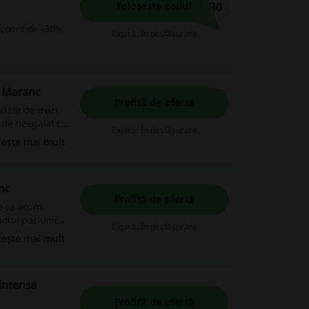
A30
Folosește codul
scount de -30%
Expiră: În desfășurare
n Maranc
Profită de ofertă
eciate de mari
a de neegalat cu
Expiră: În desfășurare
tește mai mult
nc
Profită de ofertă
ie ca acum.
adiul pasiunii
Expiră: În desfășurare
bucătărie,
tește mai mult
r și calități
i de calitatea
 intense
Profită de ofertă