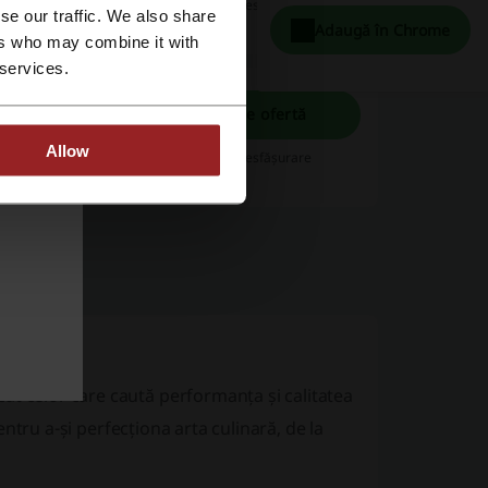
Expiră: În desfășurare
se our traffic. We also share
Adaugă în Chrome
ers who may combine it with
 services.
Profită de ofertă
mpanii speciale.
Allow
Expiră: În desfășurare
at celor care caută performanța și calitatea
pentru a-și perfecționa arta culinară, de la