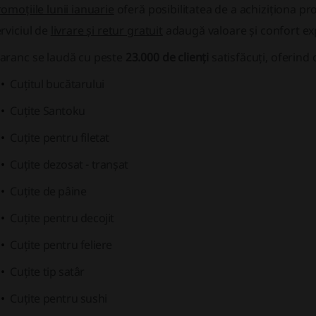
omoțiile lunii ianuarie
oferă posibilitatea de a achiziționa pr
rviciul de
livrare și retur gratuit
adaugă valoare și confort ex
aranc se laudă cu peste
23.000 de clienți
satisfăcuți, oferind 
Cuțitul bucătarului
Cuțite Santoku
Cuțite pentru filetat
Cuțite dezosat - tranșat
Cuțite de pâine
Cuțite pentru decojit
Cuțite pentru feliere
Cuțite tip satâr
Cuțite pentru sushi