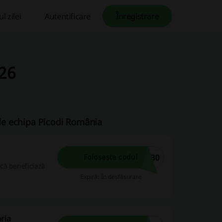
l zilei
Autentificare
Înregistrare
26
 de echipa Picodi România
a30
Folosește codul
că beneficiază
Expiră: În desfășurare
ria