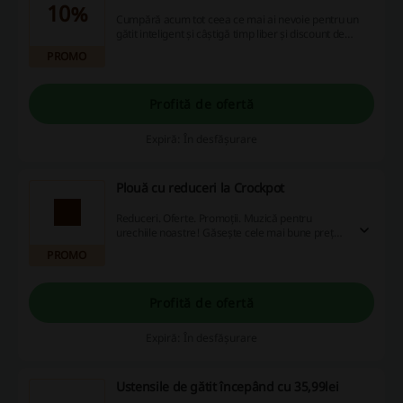
10%
Cumpără acum tot ceea ce mai ai nevoie pentru un
gătit inteligent și câștigă timp liber și discount de
-10%!
PROMO
Profită de ofertă
Expiră: În desfășurare
Plouă cu reduceri la Crockpot
Reduceri. Oferte. Promoții. Muzică pentru
urechiile noastre! Găsește cele mai bune prețuri
din August de la Crockpot!
PROMO
Profită de ofertă
Expiră: În desfășurare
Ustensile de gătit începând cu 35,99lei