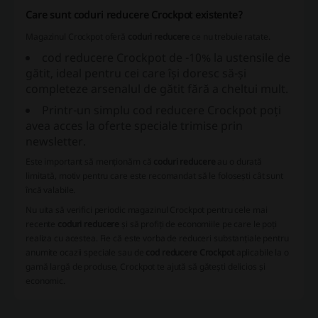
Care sunt coduri reducere Crockpot existente?
Magazinul Crockpot oferă
coduri reducere
ce nu trebuie ratate.
cod reducere Crockpot
de -10% la ustensile de
gătit, ideal pentru cei care își doresc să-și
completeze arsenalul de gătit fără a cheltui mult.
Printr-un simplu
cod reducere Crockpot
poți
avea acces la oferte speciale trimise prin
newsletter.
Este important să menționăm că
coduri reducere
au o durată
limitată, motiv pentru care este recomandat să le folosești cât sunt
încă valabile.
Nu uita să verifici periodic magazinul Crockpot pentru cele mai
recente
coduri reducere
și să profiți de economiile pe care le poți
realiza cu acestea. Fie că este vorba de reduceri substanțiale pentru
anumite ocazii speciale sau de
cod reducere Crockpot
aplicabile la o
gamă largă de produse, Crockpot te ajută să gătești delicios și
economic.