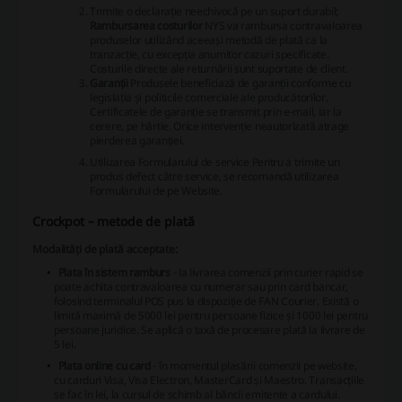
Trimite o declarație neechivocă pe un suport durabil;
Rambursarea costurilor
NYS va rambursa contravaloarea
produselor utilizând aceeași metodă de plată ca la
tranzacție, cu excepția anumitor cazuri specificate.
Costurile directe ale returnării sunt suportate de client.
Garanții
Produsele beneficiază de garanții conforme cu
legislația și politicile comerciale ale producătorilor.
Certificatele de garanție se transmit prin e-mail, iar la
cerere, pe hârtie. Orice intervenție neautorizată atrage
pierderea garanției.
Utilizarea Formularului de service
Pentru a trimite un
produs defect către service, se recomandă utilizarea
Formularului de pe Website.
Crockpot – metode de plată
Modalități de plată acceptate:
Plata în sistem ramburs
- la livrarea comenzii prin curier rapid se
poate achita contravaloarea cu numerar sau prin card bancar,
folosind terminalul POS pus la dispoziție de FAN Courier. Există o
limită maximă de 5000 lei pentru persoane fizice și 1000 lei pentru
persoane juridice. Se aplică o taxă de procesare plată la livrare de
5 lei.
Plata online cu card
- în momentul plasării comenzii pe website,
cu carduri Visa, Visa Electron, MasterCard și Maestro. Transacțiile
se fac în lei, la cursul de schimb al băncii emitente a cardului.