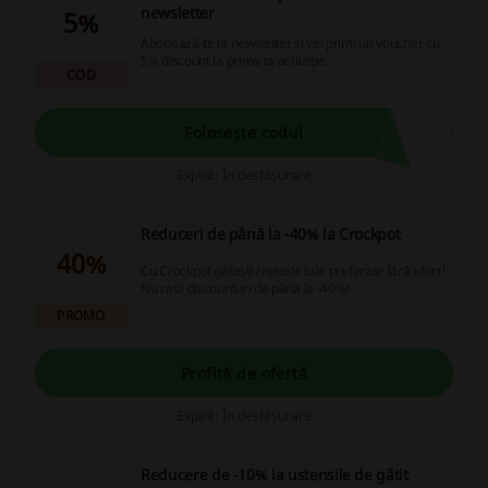
newsletter
5%
Abonează-te la newsletter si vei primi un voucher cu
5% discount la prima ta achiziție.
COD
Folosește codul
Expiră: În desfășurare
Reduceri de până la -40% la Crockpot
40%
Cu Crockpot gătești rețetele tale preferate fără efort!
Nu rata discounturi de până la -40%!
PROMO
Profită de ofertă
Expiră: În desfășurare
Reducere de -10% la ustensile de gătit