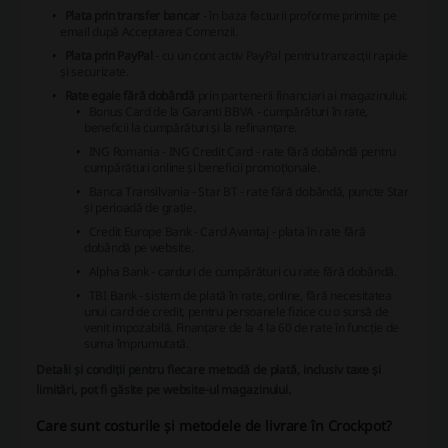
Plata prin transfer bancar
- în baza facturii proforme primite pe
email după Acceptarea Comenzii.
Plata prin PayPal
- cu un cont activ PayPal pentru tranzacții rapide
și securizate.
Rate egale fără dobândă
prin partenerii financiari ai magazinului:
Bonus Card de la Garanti BBVA - cumpărături în rate,
beneficii la cumpărături și la refinanțare.
ING Romania - ING Credit Card - rate fără dobândă pentru
cumpărături online și beneficii promoționale.
Banca Transilvania - Star BT - rate fără dobândă, puncte Star
și perioadă de grație.
Credit Europe Bank - Card Avantaj - plata în rate fără
dobândă pe website.
Alpha Bank - carduri de cumpărături cu rate fără dobândă.
TBI Bank - sistem de plată în rate, online, fără necesitatea
unui card de credit, pentru persoanele fizice cu o sursă de
venit impozabilă. Finanțare de la 4 la 60 de rate în funcție de
suma împrumutată.
Detalii și condiții pentru fiecare metodă de plată, inclusiv taxe și
limitări, pot fi găsite pe website-ul magazinului.
Care sunt costurile și metodele de livrare în Crockpot?