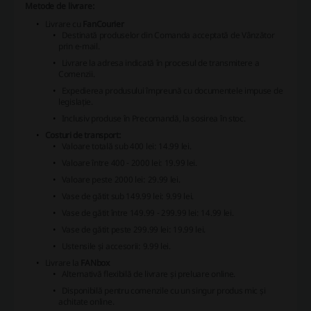
Metode de livrare:
Livrare cu
FanCourier
Destinată produselor din Comanda acceptată de Vânzător
prin e-mail.
Livrare la adresa indicată în procesul de transmitere a
Comenzii.
Expedierea produsului împreună cu documentele impuse de
legislație.
Inclusiv produse în Precomandă, la sosirea în stoc.
Costuri de transport:
Valoare totală sub 400 lei: 14.99 lei.
Valoare între 400 - 2000 lei: 19.99 lei.
Valoare peste 2000 lei: 29.99 lei.
Vase de gătit sub 149.99 lei: 9.99 lei.
Vase de gătit între 149.99 - 299.99 lei: 14.99 lei.
Vase de gătit peste 299.99 lei: 19.99 lei.
Ustensile și accesorii: 9.99 lei.
Livrare la
FANbox
Alternativă flexibilă de livrare și preluare online.
Disponibilă pentru comenzile cu un singur produs mic și
achitate online.