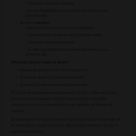
Costuri de transport separate.
Nu este disponibilă pentru comenzile ramburs sau
precomandă.
Livrare la
easybox
Livrare prin SameDay Courier la easybox.
Comenzi pentru produse mici și achitate online.
Costuri de transport separate.
Nu este disponibilă pentru comenzile ramburs sau
precomandă.
Informații despre timpul de livrare:
Comenzile până la 15:45 se livrează în 24h.
Comenzile după 15:45 se livrează în 48h.
Comenzile în weekend sunt procesate luni.
În funcție de disponibilitatea produselor în stoc, timpul de livrare
poate varia. Eventualele întârzieri sunt în afara controlului
vânzătorului și nu se asumă întârzierile cauzate de firmele de
curierat.
Se recomandă verificarea coletului la livrare și orice reclamație să
fie notificată în maxim 24 de ore. Reclamațiile ulterioare nu vor fi
luate în considerare.