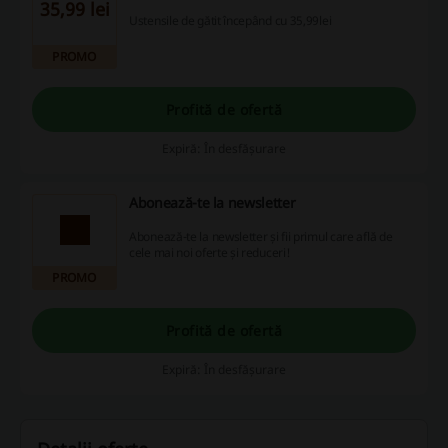
35,99 lei
Ustensile de gătit începând cu 35,99lei
PROMO
Profită de ofertă
Expiră: În desfășurare
Abonează-te la newsletter
Abonează-te la newsletter și fii primul care află de
cele mai noi oferte și reduceri!
PROMO
Profită de ofertă
Expiră: În desfășurare