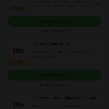
Descoperă pachetul LOL Surprise! Este cadoul
perfect pentru orice petrecere sau ocazie
PROMO
specială. Fiecare personaj nou este îmbrăcat
pentru petrecere, iar aspectul fiecărei păpuși
este diferit și inspirat de lunile anului - există 12
modele speciale de colecționat.
Profită de ofertă
Expiră: În desfășurare
Reduceri de până la 50%
50%
Reduceri de până la 50% la o gamă largă de jocuri și
jucării pentru copii
PROMO
Profită de ofertă
Expiră: În desfășurare
Reducere de -28% la Păpusă Bebeluș Ada
28%
Momentele de hrănire vor fi mult mai distractive