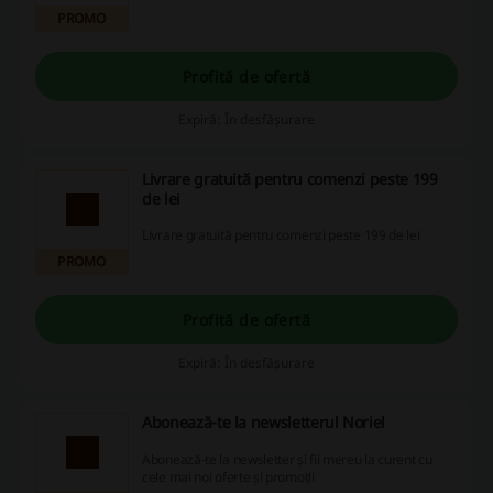
PROMO
Profită de ofertă
Expiră: În desfășurare
Livrare gratuită pentru comenzi peste 199
de lei
Livrare gratuită pentru comenzi peste 199 de lei
PROMO
Profită de ofertă
Expiră: În desfășurare
Abonează-te la newsletterul Noriel
Abonează-te la newsletter și fii mereu la curent cu
cele mai noi oferte și promoții