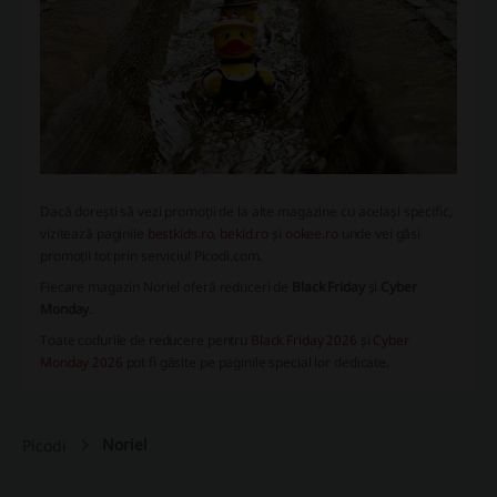
Dacă dorești să vezi promoții de la alte magazine cu același specific,
vizitează paginile
bestkids.ro
,
bekid.ro
și
ookee.ro
unde vei găsi
promoții tot prin serviciul Picodi.com.
Fiecare magazin Noriel oferă reduceri de
Black Friday
și
Cyber
Monday
.
Toate codurile de reducere pentru
Black Friday 2026
și
Cyber
Monday 2026
pot fi găsite pe paginile special lor dedicate.
Noriel
Picodi