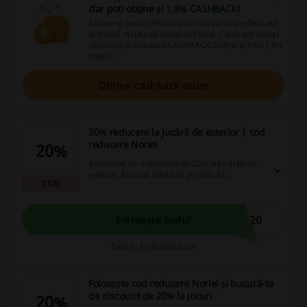
dar poți obține și
1,8% CASHBACK
!
Înscrie-te acum! Pentru orice cumpărături efectuate
la Noriel, nu uita să începi cu Picodi. Caută aici coduri
reducere și activează CASHBACK. Obține primul 1,8%
astăzi!
Obține cashback acum
20% reducere la jucării de exterior | cod
reducere Noriel
20%
Beneficiați de o reducere de 20% la jucăriile de
exterior. Această ofertă vă permite să
COD
descoperiți produse distractive în aer liber la
prețuri mai mici.
L20
Folosește codul
Expiră: În desfășurare
Folosește cod reducere Noriel și bucură-te
de discount de 20% la jocuri
20%