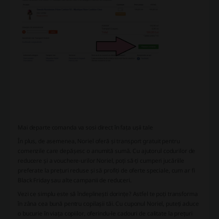
Mai departe comanda va sosi direct în fața ușii tale
În plus, de asemenea, Noriel oferă și transport gratuit pentru
comenzile care depășesc o anumită sumă. Cu ajutorul codurilor de
reducere și a vouchere-urilor Noriel, poți să-ți cumperi jucăriile
preferate la prețuri reduse și să profiți de oferte speciale, cum ar fi
Black Friday sau alte campanii de reduceri.
Vezi ce simplu este să îndeplinești dorințe? Astfel te poți transforma
în zâna cea bună pentru copilașii tăi. Cu cuponul Noriel, puteți aduce
o bucurie în viața copiilor, oferindu-le cadouri de calitate la prețuri