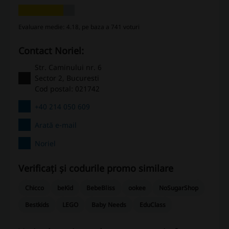
Evaluare medie: 4.18, pe baza a 741 voturi
Contact Noriel:
Str. Caminului nr. 6
Sector 2, Bucuresti
Cod postal: 021742
+40 214 050 609
Arată e-mail
Noriel
Verificați și codurile promo similare
Chicco
beKid
BebeBliss
ookee
NoSugarShop
Bestkids
LEGO
Baby Needs
EduClass