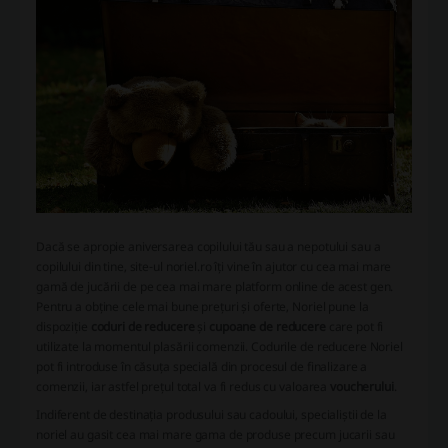
Dacă se apropie aniversarea copilului tău sau a nepotului sau a
copilului din tine, site-ul noriel.ro îți vine în ajutor cu cea mai mare
gamă de jucării de pe cea mai mare platform online de acest gen.
Pentru a obține cele mai bune prețuri și oferte, Noriel pune la
dispoziție
coduri de reducere
și
cupoane de reducere
care pot fi
utilizate la momentul plasării comenzii. Codurile de reducere Noriel
pot fi introduse în căsuța specială din procesul de finalizare a
comenzii, iar astfel prețul total va fi redus cu valoarea
voucherului
.
Indiferent de destinația produsului sau cadoului, specialiștii de la
noriel au gasit cea mai mare gama de produse precum jucarii sau