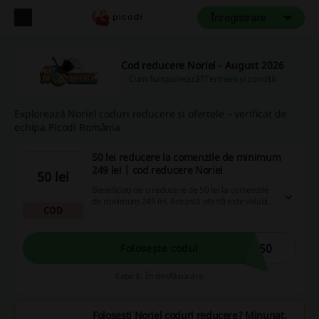
Înregistrare
Cod reducere Noriel - August 2026
Cum funcționează?
Termeni și condiții
Explorează Noriel coduri reducere și ofertele – verificat de
echipa Picodi România
50 lei reducere la comenzile de minimum
249 lei | cod reducere Noriel
50 lei
Beneficiați de o reducere de 50 lei la comenzile
de minimum 249 lei. Această ofertă este valabilă
COD
pentru o gamă variată de produse disponibili în
magazin.
L50
Folosește codul
Expiră: În desfășurare
Folosești Noriel coduri reducere? Minunat,