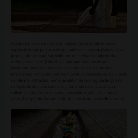
Așadar, pentru toate clipele de magie și de joacă petrecute cu
copilașul tău sau pentru acele momente de iarnă sau plaoe dedicate
jocurilor de societate, sau indiferent de dorința copilului din tine,
noriel este cel care îți oferă cele mai bune variante de anti-
plictiseală. Intră chiar acum pe acest site de jocuri și stărnire a
imaginației și comandă chiar acum pentru a beneficia cât mai urgent
de cele mai distractive momente alături de cei dragi, pe lângă asta,
nu îți pierde timpul cu cadourile și comandă chiar tu unul acum,
calitate garantată și securitatea produsului sigură, economisești
timp și bani pierduți la cumpărături, acum ai totul la un click distanță.