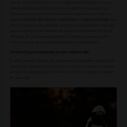
reduse. Mai mult, Noriel are și un program de fidelizare, prin care
clienții pot obține puncte pentru fiecare achiziție și pot apoi să le
folosească pentru a beneficia de reduceri suplimentare. Astfel, cu
ajutorul
codurilor de reducere
,
voucherelor
și
cupoanelor Noriel
, poți
să-ți cumperi jucăriile preferate sau să faci cumpărăturile necesare
pentru copii la prețuri reduse și să te bucuri de serviciile oferite de
Noriel.ro, de la evaluarea produselor la livrarea curierului, astfel
încât să ai parte de o experiență plăcută și satisfăcătoare.
Noriel.ro îți pune la dispoziție jocurile copilăriei tale
În afara jocurilor noi apărute, poți selecta o multitudine de jocuri din
gama celor arhivate, jocurile cu care ai crescut tu, noriel le-a adunat
pe toate și este dispus să ți le livreze ție cu doar o simplă comandă
pe acest site.