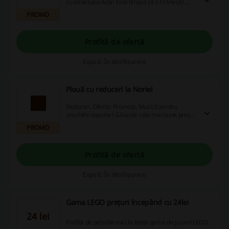
cu bebelușul Ada! Este timpul să o hrănești!
Pune-i mai întâi bavețica, apoi pregătește
PROMO
farfuria cu mâncare și lingurița! Verifică
biberonul!
Profită de ofertă
Expiră: În desfășurare
Plouă cu reduceri la Noriel
Reduceri. Oferte. Promoții. Muzică pentru
urechiile noastre! Găsește cele mai bune prețuri
din August de la Noriel!
PROMO
Profită de ofertă
Expiră: În desfășurare
Gama LEGO prețuri începând cu 24lei
24 lei
Profită de pețurile mici la toată gama de jucarii LEGO.