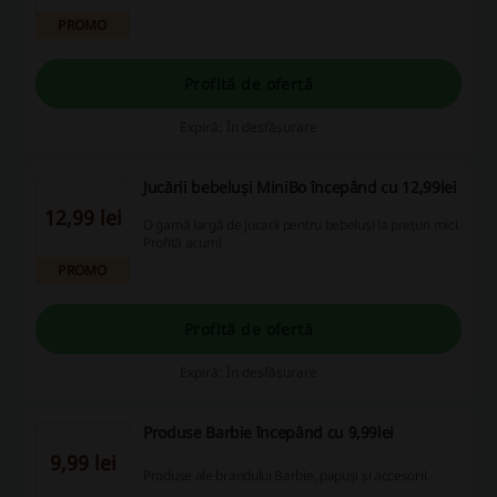
PROMO
Profită de ofertă
Expiră: În desfășurare
Jucării bebeluși MiniBo începând cu 12,99lei
12,99 lei
O gamă largă de jucarii pentru bebeluși la prețuri mici.
Profită acum!
PROMO
Profită de ofertă
Expiră: În desfășurare
Produse Barbie începând cu 9,99lei
9,99 lei
Produse ale brandului Barbie, papuși și accesorii.