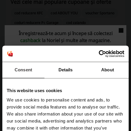
Vezi cele mai populare cupoane și oferte
cod reducere KFC
cod ABOUT YOU
voucher Sportano
coduri reducere Pc Garage
cod zalando
voucher Zooplus
Înregistrează-te acum și începe să colectezi
cashback
la Noriel și multe alte magazine.
Mai multe despre Noriel
Consent
Details
About
This website uses cookies
We use cookies to personalise content and ads, to
Înregistrează-te cu Facebook
provide social media features and to analyse our traffic.
We also share information about your use of our site with
our social media, advertising and analytics partners who
Înregistrează-te cu Google
may combine it with other information that you’ve