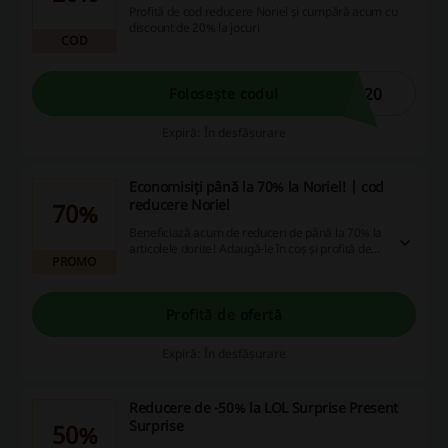
Profită de cod reducere Noriel și cumpără acum cu
discount de 20% la jocuri
COD
E20
Folosește codul
Expiră: În desfășurare
Economisiți până la 70% la Noriel! | cod
reducere Noriel
70%
Beneficiază acum de reduceri de până la 70% la
articolele dorite! Adaugă-le în coș și profită de
PROMO
economii considerabile la fiecare achiziție.
Profită de ofertă
Expiră: În desfășurare
Reducere de -50% la LOL Surprise Present
Surprise
50%