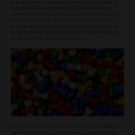
jocuri de societate, concepute pentru toate varstele si gandite de
toate tipurile. Încearcă-ți imaginația și profit de gama largă de
produse disponibile pe acest site, precum și de ofertele concepute
special pentru copilul din tine. În cadrul site-ului poți găsii jocuri și
jucaării pentru copilași începând cu vârsta de 0 luni, jucăriile sunt
testate dermatologic și corespund tuturor cerințelor de siguranță
impuse atât pentru copii cât și pentru adulți.
Pentru a îndeplini cele mai frumoase vise și dorințe ale copilului tău
sau pentru a achiziționa un joc de societate, procedura de urmat