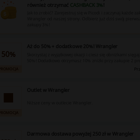
również otrzymać
CASHBACK 3%
!
Jak to zrobić? Zarejestruj się w Picodi i zaczynaj każde z
Wrangler od naszej strony. Odbierz już dziś swój pierws
zakupy 3%!
Aż do 50% + dodatkowe 20%! Wrangler
50%
Skorzystaj z wyjątkowej okazji i ciesz się obniżkami sięg
50%! Dodatkowo otrzymasz 10% zniżki przy zakupie 2 p
20% przy zakupie 3!
Pr
PROMOCJA
Outlet w Wrangler
Niższe ceny w outlecie Wrangler.
PROMOCJA
Darmowa dostawa powyżej 250 zł w Wrangler