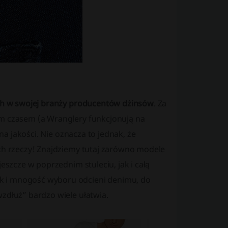
nych w swojej branży producentów dżinsów
. Za
ym czasem (a Wranglery funkcjonują na
 na jakości. Nie oznacza to jednak, że
ych rzeczy! Znajdziemy tutaj zarówno modele
jeszcze w poprzednim stuleciu, jak i całą
k i mnogość wyboru odcieni denimu, do
zdłuż” bardzo wiele ułatwia.