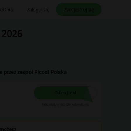
k Dnia
Zaloguj się
Zarejestruj się
 2026
 przez zespół Picodi Polska
Odkryj kod
Kod ważny do: Do odwołania
 możesz