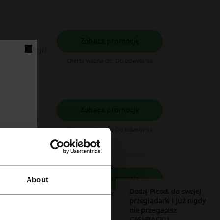
Zobacz promocję
aj z promocji i
Oferta ważna do: Do odwołania
Zobacz promocję
cyjne okazje
Oferta ważna do: Do odwołania
Zobacz promocję
About
znane! Nie
Dodaj Picodi do swojej
Oferta ważna do: Do odwołania
przeglądarki i już nigdy
nie przegapisz
CASHBACKU