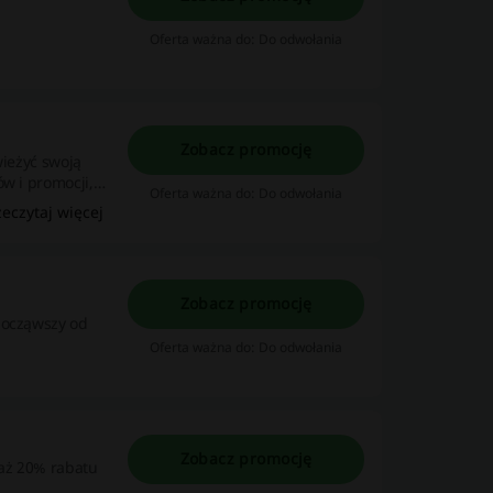
Oferta ważna do: Do odwołania
Zobacz promocję
wieżyć swoją
ów i promocji,
Oferta ważna do: Do odwołania
az!
zeczytaj więcej
Zobacz promocję
począwszy od
Oferta ważna do: Do odwołania
Zobacz promocję
aż 20% rabatu