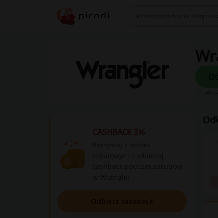
Szukaj
Wra
Jak t
Odk
CASHBACK 3%
Korzystaj z kodów
rabatowych i odbieraj
cashback podczas zakupów
w Wrangler
Odbierz cashback