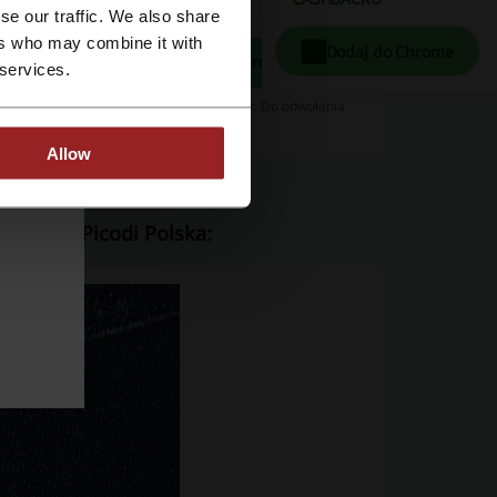
se our traffic. We also share
ers who may combine it with
Dodaj do Chrome
Zobacz promocję
 services.
czędzaj!
Oferta ważna do: Do odwołania
Allow
 zespół Picodi Polska: