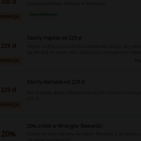
250 zł
Zawsze darmowa dostawa w Wrangler!
Zweryfikowane
PROMOCJA
Szorty męskie od 229 zł
229 zł
Męskie szorty już od 229 zł to doskonała okazja, aby odś
garderobę na sezon letni. Skorzystaj z dostępnych rabat
aby znaleźć najlepsze oferty – nie czekaj, sprawdź już ter
Pr
PROMOCJA
Szorty damskie od 229 zł
229 zł
Nie przegap okazji zdobycia kobiecych szortów w cenie 
229 zł.
PROMOCJA
20% zniżki w Wrangler Rewards!
20%
Zapisz się do programu wrangler Rewards, a otrzymasz 
na swoje zamówienie!