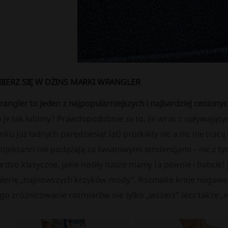
BIERZ SIĘ W DŻINS MARKI WRANGLER
rangler to jeden z najpopularniejszych i najbardziej cenio
o je tak lubimy? Prawdopodobnie za to, że wraz z upływając
nku już ładnych parędziesiąt lat) produkty nic a nic nie tracą
rojektanci nie podążają za światowymi tendencjami – nic z t
rdzo klasyczne, jakie nosiły nasze mamy (a pewnie i babcie) 
alerię „najnowszych krzyków mody”. Rozmaite kroje nogawe
go zróżnicowanie rozmiarów nie tylko „wszerz” lecz także „w