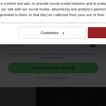
e content and ads, to provide social media features and to analy
Zarejestruj się Apple ID
Produkty w Outlecie już od 75.50 zł | Wrangler
 our site with our social media, advertising and analytics partn
75.50 zł
 provided to them or that they’ve collected from your use of their
Sprawdź przecenione produkty na stronie Wrangler i osz
Zarejestruj się przez swój e-mail
PROMOCJA
Customize
ważniejsze informacje o Wrangler przygotowane przez
Rejestrując się potwierdzasz zapoznanie się i akceptację "
Regulaminu
” oraz
"
Polityki Prywatności.
"
Zarejestruj się i zarabiaj
Masz już konto?
Zaloguj się