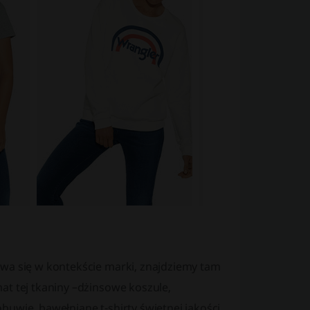
uwa się w kontekście marki, znajdziemy tam
at tej tkaniny –dżinsowe koszule,
uwie, bawełniane t-shirty świetnej jakości