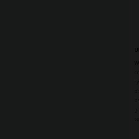
U
W
c
ry
p
ba
g
te