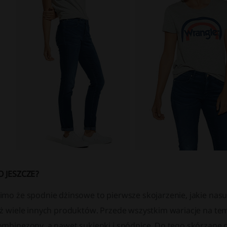
O JESZCZE?
imo że spodnie dżinsowe to pierwsze skojarzenie, jakie nas
eż wiele innych produktów. Przede wszystkim wariacje na tem
mbinezony, a nawet sukienki i spódnice. Do tego skórzane ob