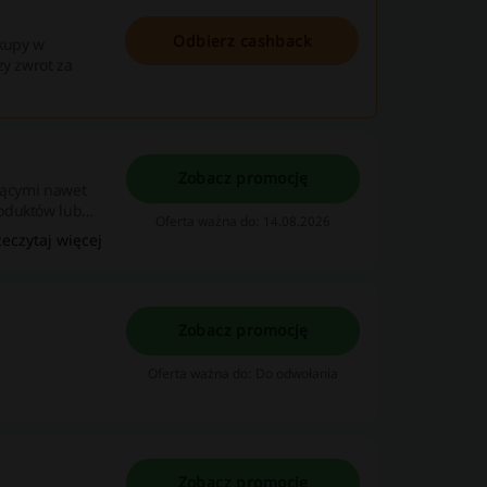
Odbierz cashback
akupy w
zy zwrot za
Zobacz promocję
ającymi nawet
roduktów lub
Oferta ważna do: 14.08.2026
zeczytaj więcej
Zobacz promocję
Oferta ważna do: Do odwołania
Zobacz promocję