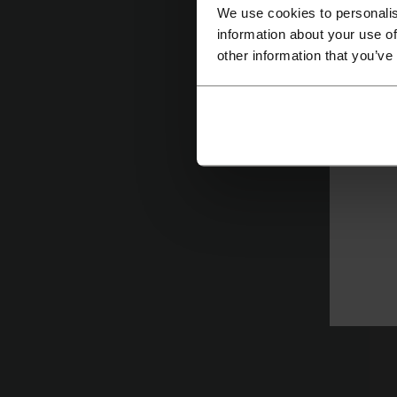
We use cookies to personalis
information about your use of
other information that you’ve
Naj