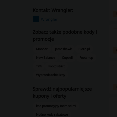
kontakt Wrangler:
Wrangler
Zobacz także podobne kody i
promocje
Monnari
Jameshawk
Biore.pl
New Balance
Cupsell
Footshop
Tiffi
Footdistrict
Wyprzedazebielizny
Sprawdź najpopularniejsze
kupony i oferty
kod promocyjny Intimissimi
Notino kody rabatowe