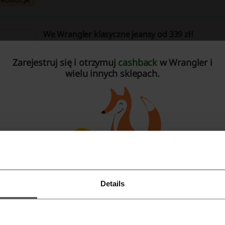
PROMOCJA
We Wrangler klasyczne jeansy od 339 zł!
339 zł
Wybierz klasyczne dżinsy Wrangler już od 339 zł! Skorzyst
oszczędzaj na zakupie ponadczasowych fasonów!
Zarejestruj się i otrzymuj
cashback
w Wrangler i
PROMOCJA
wielu innych sklepach.
Nowości w Wrangler dostępne już od 119 zł!
119 zł
Zamawiaj wygodne ubrania na jesień już od 119 zł! Atrak
cenowe na T-shirty, koszule, spodnie i inne!
PROMOCJA
Kolekcja outdoor już od 149,50 zł we Wrangler!
Details
Zarejestruj się przez Facebooka
49,50 zł
Zamawiaj wygodną kolekcję Wrangler na wyprawy w nie
zwlekaj i zamawiaj w doskonałej cenie!
PROMOCJA
Zarejestruj się przez konto Google