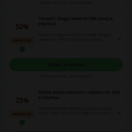
Oferta ważna do: Do odwołania
Triumph i Sloggi nawet do 50% taniej w
Intymna!
50%
Elegancka i wygodna bielizna Triumph i Sloggi z
rabatem do -50%! Oszczędzaj na zakupie
PROMOCJA
produktów już dzisiaj!
Zobacz promocję
Oferta ważna do: Do odwołania
Piżamy jakości premium z rabatem do -25%
w Intymna!
25%
Odbierz doskonałą zniżkę na piżamy od znanych
marek - Calvin Klein, DKNY, Ralph Lauren i inne!
PROMOCJA
Sprawdź kolekcję!