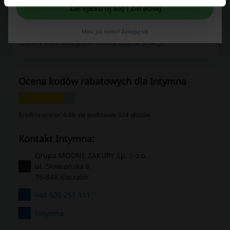
Największy rabat
80%
Zarejestruj się i zarabiaj
Ostatnia aktualizacja
7.08.2026, 21:59
Masz już konto?
Zaloguj się
Używamy linków afiliacyjnych i możemy otrzymać prowizję.
Ocena kodów rabatowych dla Intymna
Średnia ocena: 4.06, na podstawie 324 głosów
kontakt Intymna:
Grupa MODNE ZAKUPY Sp. z o.o.
ul. Słowiańska 6
75-846 Koszalin
+48 500 251 111
Intymna