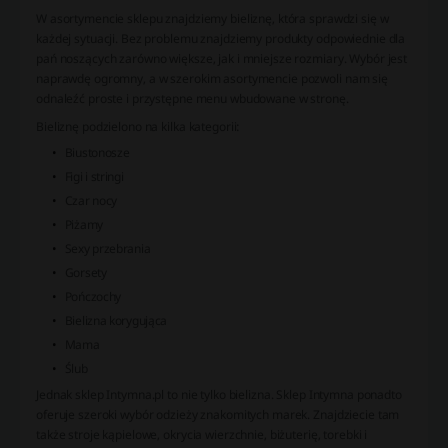
W asortymencie sklepu znajdziemy bieliznę, która sprawdzi się w
każdej sytuacji. Bez problemu znajdziemy produkty odpowiednie dla
pań noszących zarówno większe, jak i mniejsze rozmiary. Wybór jest
naprawdę ogromny, a w szerokim asortymencie pozwoli nam się
odnaleźć proste i przystępne menu wbudowane w stronę.
Bieliznę podzielono na kilka kategorii:
Biustonosze
Figi i stringi
Czar nocy
Piżamy
Sexy przebrania
Gorsety
Pończochy
Bielizna korygująca
Mama
Ślub
Jednak sklep Intymna.pl to nie tylko bielizna. Sklep Intymna ponadto
oferuje szeroki wybór odzieży znakomitych marek. Znajdziecie tam
także stroje kąpielowe, okrycia wierzchnie, biżuterię, torebki i