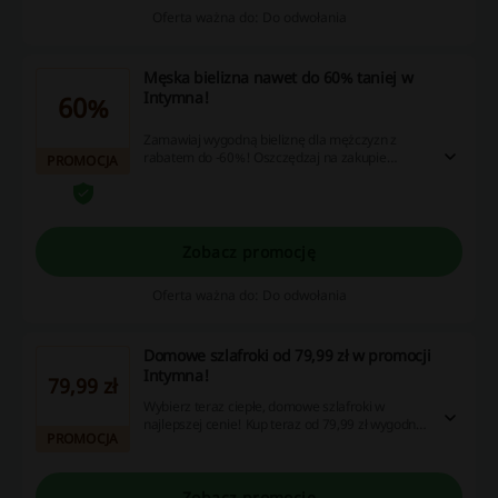
Oferta ważna do: Do odwołania
Męska bielizna nawet do 60% taniej w
Intymna!
60%
Zamawiaj wygodną bieliznę dla mężczyzn z
rabatem do -60%! Oszczędzaj na zakupie
PROMOCJA
bokserek, slipek, piżam i innych ubrań!
Zobacz promocję
Oferta ważna do: Do odwołania
Domowe szlafroki od 79,99 zł w promocji
Intymna!
79,99 zł
Wybierz teraz ciepłe, domowe szlafroki w
najlepszej cenie! Kup teraz od 79,99 zł wygodne
PROMOCJA
ubrania do domu!
Zobacz promocję