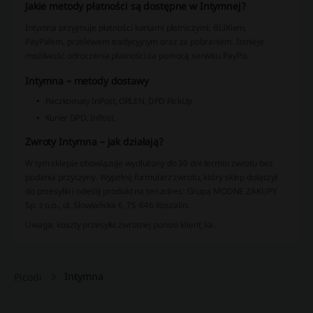
Jakie metody płatności są dostępne w Intymnej?
Intymna przyjmuje płatności kartami płatniczymi, BLIKiem,
PayPalem, przelewem tradycyjnym oraz za pobraniem. Istnieje
możliwość odroczenia płatności za pomocą serwisu PayPo.
Intymna – metody dostawy
Paczkomaty InPost, ORLEN, DPD PickUp
Kurier DPD, InPost.
Zwroty Intymna – jak działają?
W tym sklepie obowiązuje wydłużony do 30 dni termin zwrotu bez
podania przyczyny. Wypełnij formularz zwrotu, który sklep dołączył
do przesyłki i odeślij produkt na ten adres: Grupa MODNE ZAKUPY
Sp. z o.o., ul. Słowiańska 6, 75-846 Koszalin.
Uwaga: koszty przesyłki zwrotnej ponosi klient_ka.
Intymna
Picodi