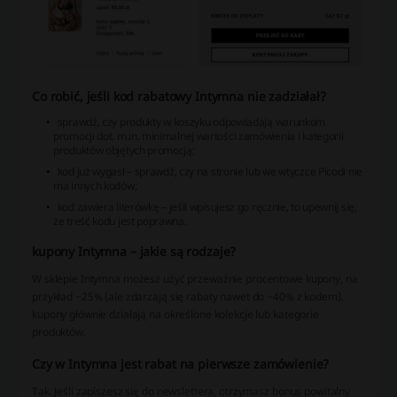
Co robić, jeśli kod rabatowy Intymna nie zadziałał?
sprawdź, czy produkty w koszyku odpowiadają warunkom
promocji dot. m.in. minimalnej wartości zamówienia i kategorii
produktów objętych promocją;
kod już wygasł – sprawdź, czy na stronie lub we wtyczce Picodi nie
ma innych kodów;
kod zawiera literówkę – jeśli wpisujesz go ręcznie, to upewnij się,
że treść kodu jest poprawna.
kupony Intymna – jakie są rodzaje?
W sklepie Intymna możesz użyć przeważnie procentowe kupony, na
przykład −25% (ale zdarzają się rabaty nawet do −40% z kodem).
kupony głównie działają na określone kolekcje lub kategorie
produktów.
Czy w Intymna jest rabat na pierwsze zamówienie?
Tak. Jeśli zapiszesz się do newslettera, otrzymasz bonus powitalny