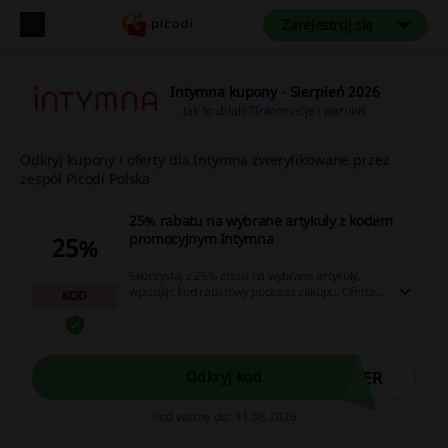
Zarejestruj się
Intymna kupony - Sierpień 2026
Jak to działa?
Informacje i warunki
Odkryj kupony i oferty dla Intymna zweryfikowane przez
zespół Picodi Polska
25% rabatu na wybrane artykuły z kodem
promocyjnym Intymna
25%
Skorzystaj z 25% zniżki na wybrane artykuły,
wpisując kod rabatowy podczas zakupu. Oferta
KOD
jest ograniczona czasowo!
MER
Odkryj kod
Kod ważny do: 11.08.2026