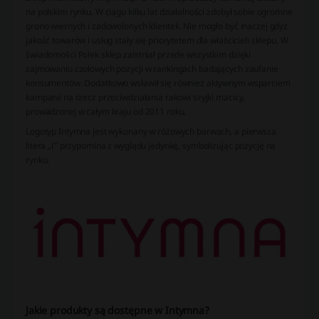
na polskim rynku. W ciągu kilku lat działalności zdobył sobie ogromne
grono wiernych i zadowolonych klientek. Nie mogło być inaczej gdyż
jakość towarów i usług stały się priorytetem dla właścicieli sklepu. W
świadomości Polek sklep zaistniał przede wszystkim dzięki
zajmowaniu czołowych pozycji w rankingach badających zaufanie
konsumentów. Dodatkowo wsławił się również aktywnym wsparciem
kampanii na rzecz przeciwdziałania rakowi szyjki macicy,
prowadzonej w całym kraju od 2011 roku.
Logotyp Intymna jest wykonany w różowych barwach, a pierwsza
litera „i” przypomina z wyglądu jedynkę, symbolizując pozycję na
rynku.
Jakie produkty są dostępne w Intymna?