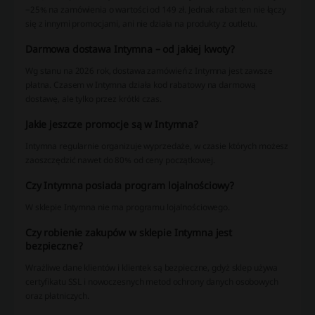
−25% na zamówienia o wartości od 149 zł. Jednak rabat ten nie łączy
się z innymi promocjami, ani nie działa na produkty z outletu.
Darmowa dostawa Intymna – od jakiej kwoty?
Wg stanu na 2026 rok, dostawa zamówień z Intymna jest zawsze
płatna. Czasem w Intymna działa kod rabatowy na darmową
dostawę, ale tylko przez krótki czas.
Jakie jeszcze promocje są w Intymna?
Intymna regularnie organizuje wyprzedaże, w czasie których możesz
zaoszczędzić nawet do 80% od ceny początkowej.
Czy Intymna posiada program lojalnościowy?
W sklepie Intymna nie ma programu lojalnościowego.
Czy robienie zakupów w sklepie Intymna jest
bezpieczne?
Wrażliwe dane klientów i klientek są bezpieczne, gdyż sklep używa
certyfikatu SSL i nowoczesnych metod ochrony danych osobowych
oraz płatniczych.