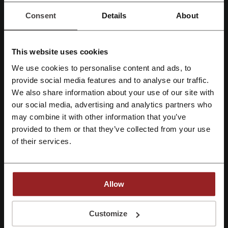
Consent
Details
About
Zobacz promocję
Oferta ważna do: Do odwołania
This website uses cookies
We use cookies to personalise content and ads, to
Zarejestruj się przez Facebooka
provide social media features and to analyse our traffic.
We also share information about your use of our site with
CASHBACK 1,9%
our social media, advertising and analytics partners who
Zarejestruj się przez konto Google
Korzystaj z kodów rabatowych i odbieraj
may combine it with other information that you’ve
cashback podczas zakupów w Intymna
provided to them or that they’ve collected from your use
Zarejestruj się przez swój e-mail
of their services.
Odbierz cashback
Allow
Szczegóły ofert
Rejestrując się potwierdzasz zapoznanie się i akceptację "
Regulaminu
” oraz
"
Polityki Prywatności.
"
Customize
Kody rabatowe
3