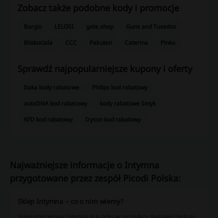
Zobacz także podobne kody i promocje
Borgio
LELOSI
gate.shop
Guns and Tuxedos
Bliskociala
CCC
Pakuten
Caterina
Pinko
Sprawdź najpopularniejsze kupony i oferty
Itaka kody rabatowe
Philips kod rabatowy
autoDNA kod rabatowy
kody rabatowe Smyk
KFD kod rabatowy
Dyson kod rabatowy
Najważniejsze informacje o Intymna
przygotowane przez zespół Picodi Polska:
Sklep Intymna – co o nim wiemy?
Sklep internetowy Intymna.pl to lider w sprzedaży damskiej bielizny