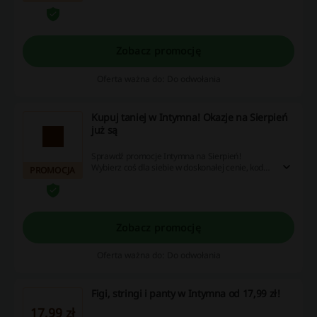
już dzisiaj!
Zobacz promocję
Oferta ważna do: Do odwołania
Kupuj taniej w Intymna! Okazje na Sierpień
już są
Sprawdź promocje Intymna na Sierpień!
Wybierz coś dla siebie w doskonałej cenie, kod
PROMOCJA
rabatowy nie będzie Ci potrzebny.
Zobacz promocję
Oferta ważna do: Do odwołania
Figi, stringi i panty w Intymna od 17,99 zł!
17,99 zł