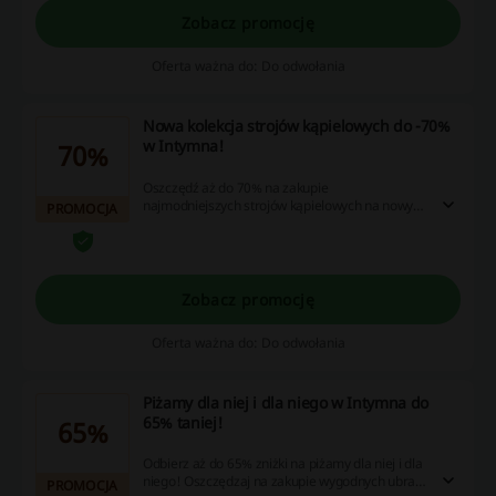
Zobacz promocję
Oferta ważna do: Do odwołania
Nowa kolekcja strojów kąpielowych do -70%
w Intymna!
70%
Oszczędź aż do 70% na zakupie
najmodniejszych strojów kąpielowych na nowy
PROMOCJA
sezon! Nie zwlekaj - sprawdź szeroką ofertę!
Zobacz promocję
Oferta ważna do: Do odwołania
Piżamy dla niej i dla niego w Intymna do
65% taniej!
65%
Odbierz aż do 65% zniżki na piżamy dla niej i dla
niego! Oszczędzaj na zakupie wygodnych ubrań
PROMOCJA