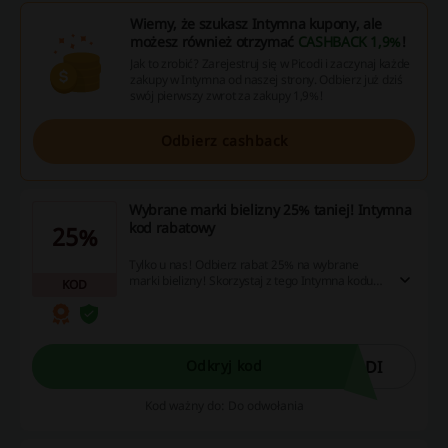
Wiemy, że szukasz Intymna kupony, ale
możesz również otrzymać
CASHBACK 1,9%
!
Jak to zrobić? Zarejestruj się w Picodi i zaczynaj każde
zakupy w Intymna od naszej strony. Odbierz już dziś
swój pierwszy zwrot za zakupy 1,9%!
Odbierz cashback
Wybrane marki bielizny 25% taniej! Intymna
kod rabatowy
25%
Tylko u nas! Odbierz rabat 25% na wybrane
marki bielizny! Skorzystaj z tego Intymna kodu
KOD
rabatowego na stronie sklepu.
ODI
Odkryj kod
Kod ważny do: Do odwołania