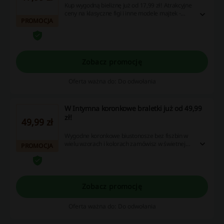
Kup wygodną bieliznę już od 17,99 zł! Atrakcyjne
ceny na klasyczne figi i inne modele majtek -
PROMOCJA
skorzystaj z okazji i kup bieliznę z naturalnych
materiałów!
Zobacz promocję
Oferta ważna do: Do odwołania
W Intymna koronkowe braletki już od 49,99
zł!
49,99 zł
Wygodne koronkowe biustonosze bez fiszbin w
wielu wzorach i kolorach zamówisz w świetnej
PROMOCJA
cenie! Kupuj od 49,99 zł! Bez wpisywania
Intymna kod rabatowy!
Zobacz promocję
Oferta ważna do: Do odwołania