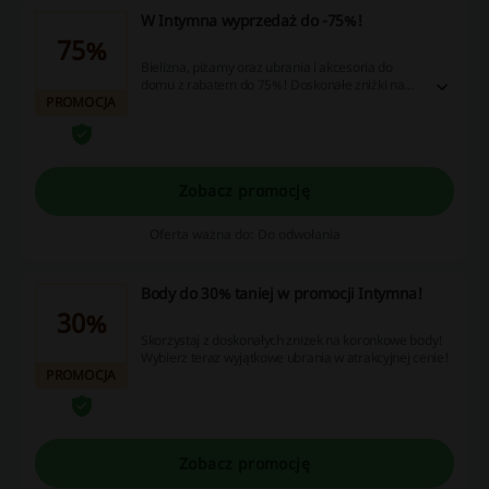
W Intymna wyprzedaż do -75%!
75%
Bielizna, piżamy oraz ubrania i akcesoria do
domu z rabatem do 75%! Doskonałe zniżki na
PROMOCJA
wiosenną wyprzedaż!
Zobacz promocję
Oferta ważna do: Do odwołania
Body do 30% taniej w promocji Intymna!
30%
Skorzystaj z doskonałych zniżek na koronkowe body!
Wybierz teraz wyjątkowe ubrania w atrakcyjnej cenie!
PROMOCJA
Zobacz promocję