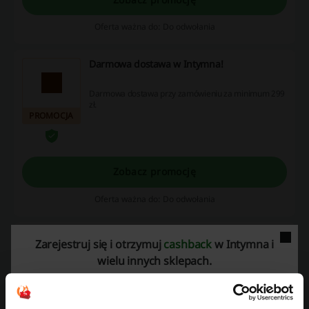
Oferta ważna do: Do odwołania
Darmowa dostawa w Intymna!
Darmowa dostawa przy zamówieniu za minimum 299
zł.
PROMOCJA
Zobacz promocję
Oferta ważna do: Do odwołania
Wyprzedaż do -75% w Intymna
Zarejestruj się i otrzymuj
cashback
w Intymna i
75%
wielu innych sklepach.
Wyprzedaż do 75% w Intymna!
PROMOCJA