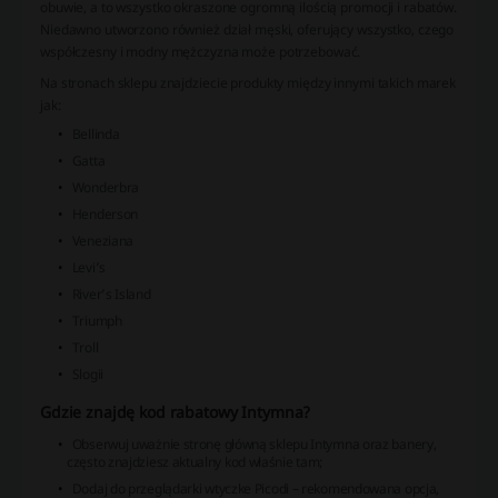
obuwie, a to wszystko okraszone ogromną ilością promocji i rabatów.
Niedawno utworzono również dział męski, oferujący wszystko, czego
współczesny i modny mężczyzna może potrzebować.
Na stronach sklepu znajdziecie produkty między innymi takich marek
jak:
Bellinda
Gatta
Wonderbra
Henderson
Veneziana
Levi’s
River’s Island
Triumph
Troll
Slogii
Gdzie znajdę kod rabatowy Intymna?
Obserwuj uważnie stronę główną sklepu Intymna oraz banery,
często znajdziesz aktualny kod właśnie tam;
Dodaj do przeglądarki wtyczke Picodi – rekomendowana opcja,