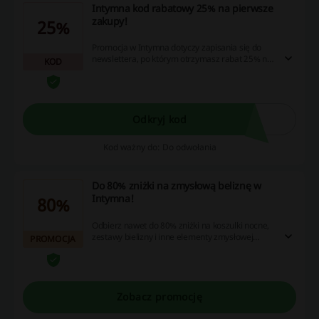
Intymna kod rabatowy 25% na pierwsze
zakupy!
25%
Promocja w Intymna dotyczy zapisania się do
newslettera, po którym otrzymasz rabat 25% na
KOD
pierwsze zakupy.
Odkryj kod
Kod ważny do: Do odwołania
Do 80% zniżki na zmysłową beliznę w
Intymna!
80%
Odbierz nawet do 80% zniżki na koszulki nocne,
zestawy bielizny i inne elementy zmysłowej
PROMOCJA
garderoby! Sprawdź rabaty! Nie musisz
korzystać z Intymna kod rabatowy, aby
oszczędzić!
Zobacz promocję