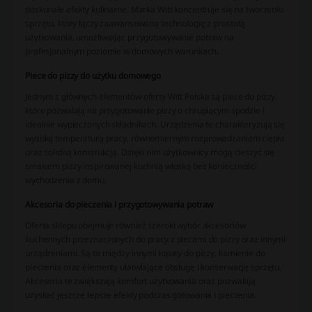
doskonałe efekty kulinarne. Marka Witt koncentruje się na tworzeniu
sprzętu, który łączy zaawansowaną technologię z prostotą
użytkowania, umożliwiając przygotowywanie potraw na
profesjonalnym poziomie w domowych warunkach.
Piece do pizzy do użytku domowego
Jednym z głównych elementów oferty Witt Polska są piece do pizzy,
które pozwalają na przygotowanie pizzy o chrupiącym spodzie i
idealnie wypieczonych składnikach. Urządzenia te charakteryzują się
wysoką temperaturą pracy, równomiernym rozprowadzaniem ciepła
oraz solidną konstrukcją. Dzięki nim użytkownicy mogą cieszyć się
smakiem pizzy inspirowanej kuchnią włoską bez konieczności
wychodzenia z domu.
Akcesoria do pieczenia i przygotowywania potraw
Oferta sklepu obejmuje również szeroki wybór akcesoriów
kuchennych przeznaczonych do pracy z piecami do pizzy oraz innymi
urządzeniami. Są to między innymi łopaty do pizzy, kamienie do
pieczenia oraz elementy ułatwiające obsługę i konserwację sprzętu.
Akcesoria te zwiększają komfort użytkowania oraz pozwalają
uzyskać jeszcze lepsze efekty podczas gotowania i pieczenia.