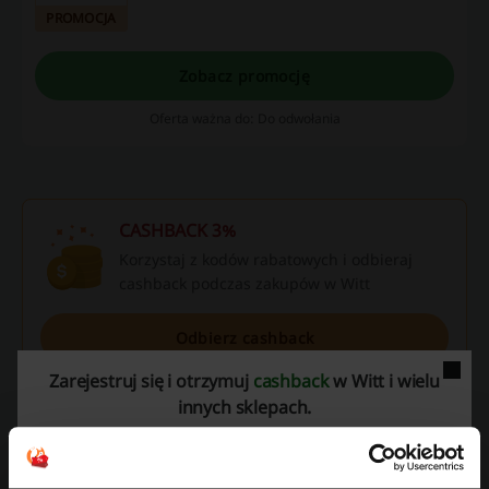
PROMOCJA
Zobacz promocję
Oferta ważna do: Do odwołania
CASHBACK 3%
Korzystaj z kodów rabatowych i odbieraj
cashback podczas zakupów w Witt
Odbierz cashback
Zarejestruj się i otrzymuj
cashback
w Witt i wielu
innych sklepach.
Szczegóły ofert
Kody rabatowe
1