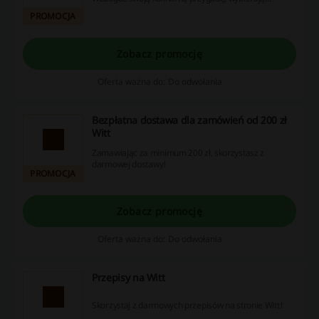
idealne dodatki do przygotowania perfekcyjnej
PROMOCJA
pizzy.
Zobacz promocję
Oferta ważna do: Do odwołania
Bezpłatna dostawa dla zamówień od 200 zł
Witt
Zamawiając za minimum 200 zł, skorzystasz z
darmowej dostawy!
PROMOCJA
Zobacz promocję
Oferta ważna do: Do odwołania
Przepisy na Witt
Skorzystaj z darmowych przepisów na stronie Witt!