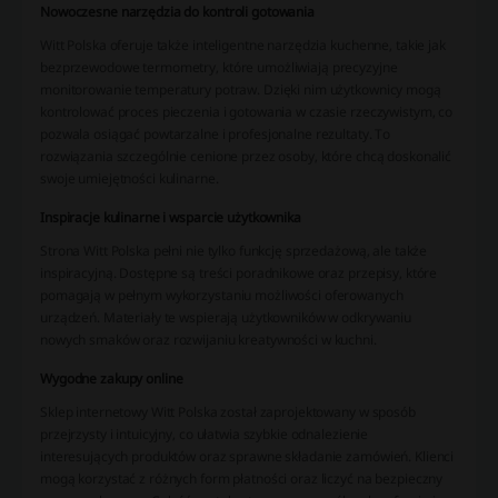
Nowoczesne narzędzia do kontroli gotowania
Witt Polska oferuje także inteligentne narzędzia kuchenne, takie jak
bezprzewodowe termometry, które umożliwiają precyzyjne
monitorowanie temperatury potraw. Dzięki nim użytkownicy mogą
kontrolować proces pieczenia i gotowania w czasie rzeczywistym, co
pozwala osiągać powtarzalne i profesjonalne rezultaty. To
rozwiązania szczególnie cenione przez osoby, które chcą doskonalić
swoje umiejętności kulinarne.
Inspiracje kulinarne i wsparcie użytkownika
Strona Witt Polska pełni nie tylko funkcję sprzedażową, ale także
inspiracyjną. Dostępne są treści poradnikowe oraz przepisy, które
pomagają w pełnym wykorzystaniu możliwości oferowanych
urządzeń. Materiały te wspierają użytkowników w odkrywaniu
nowych smaków oraz rozwijaniu kreatywności w kuchni.
Wygodne zakupy online
Sklep internetowy Witt Polska został zaprojektowany w sposób
przejrzysty i intuicyjny, co ułatwia szybkie odnalezienie
interesujących produktów oraz sprawne składanie zamówień. Klienci
mogą korzystać z różnych form płatności oraz liczyć na bezpieczny