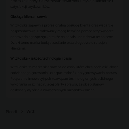
proces zakupowy. Całość została stworzona z myślą o komforcie i
satysfakcji użytkowników.
Obsługa klienta i serwis
Witt Polska zapewnia profesjonalną obsługę klienta oraz wsparcie
posprzedażowe. Użytkownicy mogą liczyć na pomoc przy wyborze
odpowiedniego sprzętu, a także na serwis i doradztwo techniczne.
Dzięki temu marka buduje zaufanie oraz długotrwałe relacje z
klientami.
Witt Polska – jakość, technologia i pasja
Witt Polska to marka skierowana do osób, które chcą podnieść jakość
codziennego gotowania i czerpać radość z przygotowywania potraw.
Połączenie innowacyjnych rozwiązań technologicznych, solidnego
wykonania oraz inspirującej oferty sprawia, że sklep stanowi
doskonały wybór dla nowoczesnych miłośników kuchni.
Witt
Picodi