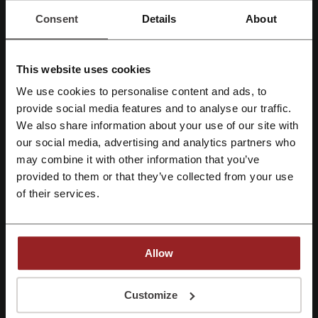
Consent
Details
About
Największy rabat
10%
Ostatnia aktualizacja
14.05.2026, 14:09
This website uses cookies
Używamy linków afiliacyjnych i możemy otrzymać prowizję.
We use cookies to personalise content and ads, to
Zarejestruj się przez Facebooka
provide social media features and to analyse our traffic.
Ocena kodów rabatowych dla Witt
We also share information about your use of our site with
our social media, advertising and analytics partners who
Zarejestruj się przez konto Google
may combine it with other information that you’ve
Oceń kody rabatowe Witt i pomóż innym użytkownikom wybrać
provided to them or that they’ve collected from your use
najlepsze oferty.
Zarejestruj się przez swój e-mail
of their services.
kontakt Witt:
Witt
Allow
Zobacz także podobne kody i promocje
Rejestrując się potwierdzasz zapoznanie się i akceptację "
Regulaminu
” oraz
"
Polityki Prywatności.
"
Customize
Huawei
Sferis
iiyama-sklep.pl
Microsoft Store