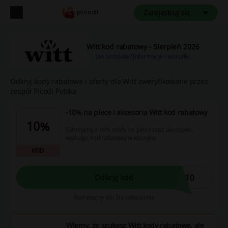
Zarejestruj się
Witt kod rabatowy - Sierpień 2026
Jak to działa?
Informacje i warunki
Odkryj kody rabatowe i oferty dla Witt zweryfikowane przez
zespół Picodi Polska
-10% na piece i akcesoria Witt kod rabatowy
10%
Skorzystaj z 10% zniżki na piece oraz akcesoria,
wpisując kod rabatowy w koszyku.
KOD
T10
Odkryj kod
Kod ważny do: Do odwołania
Wiemy, że szukasz Witt kody rabatowe, ale