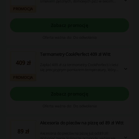
smakiem pysznych, domowych pizz w swoim
ogrodzie!
PROMOCJA
Zobacz promocję
Oferta ważna do: Do odwołania
Termometry CookPerfect 409 zł Witt
409 zł
Zapłać 409 zł za termometry CookPerfect i ciesz
się precyzyjnym pomiarem temperatury, który
ułatwi przygotowanie doskonałych potraw.
PROMOCJA
Zobacz promocję
Oferta ważna do: Do odwołania
Akcesoria do pieców na pizzę od 89 zł Witt
89 zł
Akcesoria do pieców na pizzę już od 89 zł!
Wzbogać swoją kulinarną przygodę, wybierając