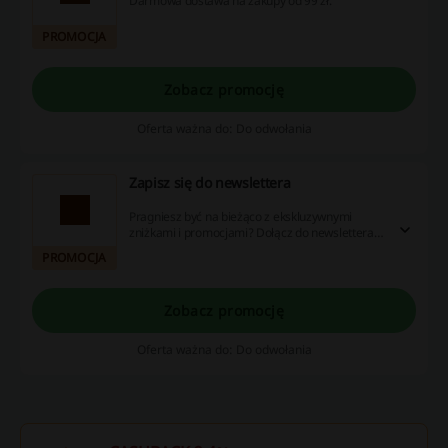
Darmowa dostawa na zakupy od 99 zł.
PROMOCJA
Zobacz promocję
Oferta ważna do: Do odwołania
Zapisz się do newslettera
Pragniesz być na bieżąco z ekskluzywnymi
zniżkami i promocjami? Dołącz do newslettera i
korzystaj jako pierwszy!
PROMOCJA
Zobacz promocję
Oferta ważna do: Do odwołania