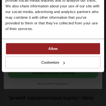
provide social media features and to analyse our traffic.
We also share information about your use of our site with
Oceń kody rabatowe Vogel's i pomóż innym użytkownikom wybrać
our social media, advertising and analytics partners who
najlepsze oferty.
Zarejestruj się przez konto Google
may combine it with other information that you’ve
kontakt Vogel's:
provided to them or that they’ve collected from your use
Zarejestruj się przez swój e-mail
of their services.
+31 40 264 7400
Pokaż email
Vogel's
Allow
Rejestrując się potwierdzasz zapoznanie się i akceptację "
Regulaminu
” oraz
Zobacz także podobne kody i promocje
"
Polityki Prywatności.
"
Customize
Etuitelefon.pl
Roborock
Geekbuying
Zarejestruj się i zarabiaj
70mai Aliexpress
Eset
Dream Machines
Masz już konto?
Zaloguj się
Eufy Make
Panasonic
Bitdefender
Sprawdź najpopularniejsze kupony i oferty