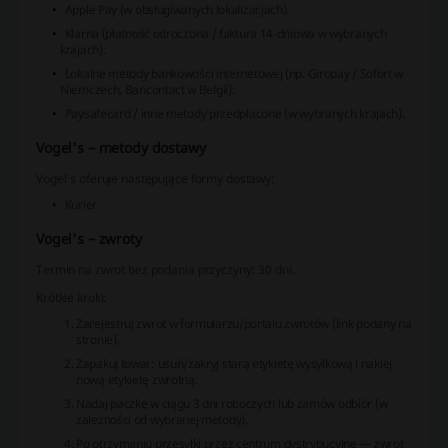
Apple Pay (w obsługiwanych lokalizacjach).
Klarna (płatność odroczona / faktura 14-dniowa w wybranych
krajach).
Lokalne metody bankowości internetowej (np. Giropay / Sofort w
Niemczech, Bancontact w Belgii).
Paysafecard / inne metody przedpłacone (w wybranych krajach).
Vogel's – metody dostawy
Vogel's oferuje następujące formy dostawy:
Kurier
Vogel's – zwroty
Termin na zwrot bez podania przyczyny: 30 dni.
Krótkie kroki:
Zarejestruj zwrot w formularzu/portalu zwrotów (link podany na
stronie).
Zapakuj towar; usuń/zakryj starą etykietę wysyłkową i naklej
nową etykietę zwrotną.
Nadaj paczkę w ciągu 3 dni roboczych lub zamów odbiór (w
zależności od wybranej metody).
Po otrzymaniu przesyłki przez centrum dystrybucyjne — zwrot