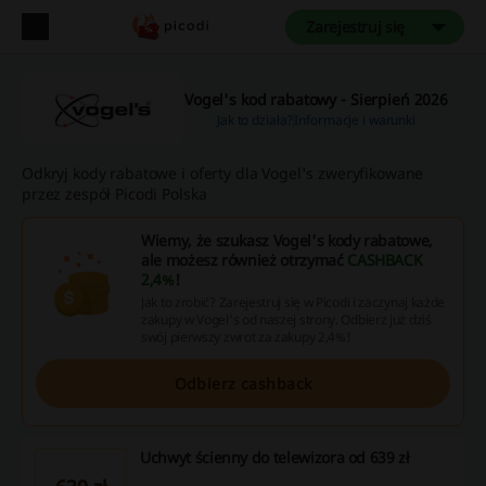
Zarejestruj się
Vogel's kod rabatowy - Sierpień 2026
Jak to działa?
Informacje i warunki
Odkryj kody rabatowe i oferty dla Vogel's zweryfikowane
przez zespół Picodi Polska
Wiemy, że szukasz Vogel's kody rabatowe,
ale możesz również otrzymać
CASHBACK
2,4%
!
Jak to zrobić? Zarejestruj się w Picodi i zaczynaj każde
zakupy w Vogel's od naszej strony. Odbierz już dziś
swój pierwszy zwrot za zakupy 2,4%!
Odbierz cashback
Uchwyt ścienny do telewizora od 639 zł