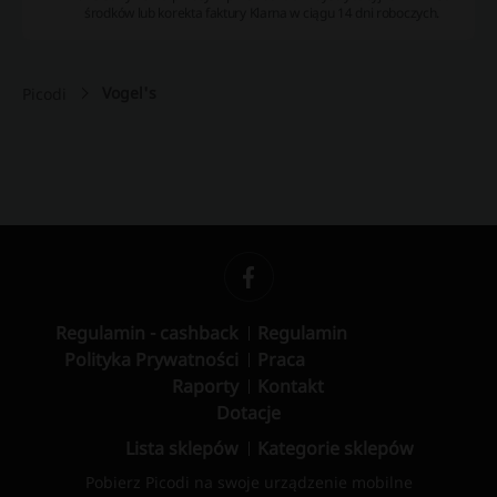
środków lub korekta faktury Klarna w ciągu 14 dni roboczych.
Vogel's
Picodi
Regulamin - cashback
Regulamin
Polityka Prywatności
Praca
Raporty
Kontakt
Dotacje
Lista sklepów
Kategorie sklepów
Pobierz Picodi na swoje urządzenie mobilne