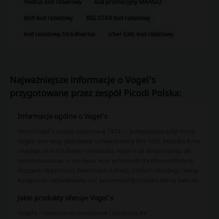
FlixBus kod rabatowy
kod promocyjny MANGO
Bolt kod rabatowy
BIG STAR kod rabatowy
kod rabatowy Stradivarius
Uber Eats kod rabatowy
Najważniejsze informacje o Vogel's
przygotowane przez zespół Picodi Polska:
Informacje ogólne o Vogel's
Firma Vogel’s została założona w 1973 r.; pomysłodawcą był Harry
Vogels (pierwszy głośnikowy uchwyt ścienny BEK 100). Siedziba firmy
znajduje się w Eindhoven (Holandia). Vogel’s od dekad rozwija się
międzynarodowo — ma biura m.in. w Holandii (Eindhoven/Putten),
Hiszpanii (Barcelona), Niemczech (Löhne), Chinach (Nanjing) i Hong-
Kongu oraz rozbudowaną sieć partnerów/dystrybutorów na świecie.
Jakie produkty oferuje Vogel's
Vogel’s – rozwiązania montażowe i akcesoria AV