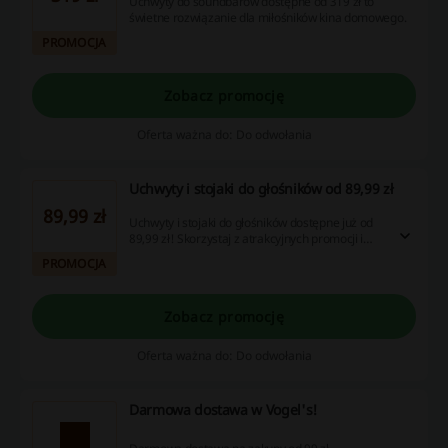
Uchwyty do soundbarów dostępne od 319 zł to
świetne rozwiązanie dla miłośników kina domowego.
PROMOCJA
Zobacz promocję
Oferta ważna do: Do odwołania
Uchwyty i stojaki do głośników od 89,99 zł
89,99 zł
Uchwyty i stojaki do głośników dostępne już od
89,99 zł! Skorzystaj z atrakcyjnych promocji i
oszczędzaj przy zakupach - sprawdź teraz naszą
PROMOCJA
ofertę kuponów rabatowych i cashbackowych!
Zobacz promocję
Oferta ważna do: Do odwołania
Darmowa dostawa w Vogel's!