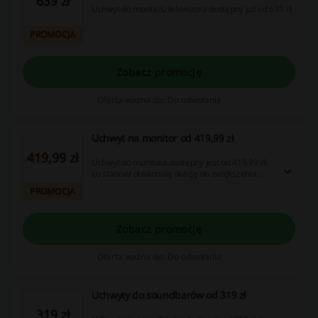
639 zł
Uchwyt do montażu telewizora dostępny już od 639 zł.
PROMOCJA
Zobacz promocję
Oferta ważna do: Do odwołania
Uchwyt na monitor od 419,99 zł
419,99 zł
Uchwyt do monitora dostępny jest od 419,99 zł,
co stanowi doskonałą okazję do zwiększenia
komfortu pracy i przestrzeni na biurku. Sprawdź
PROMOCJA
naszą ofertę, aby znaleźć najlepsze zniżki i
oszczędź dzięki atrakcyjnym kuponom oraz
promocjom!
Zobacz promocję
Oferta ważna do: Do odwołania
Uchwyty do soundbarów od 319 zł
319 zł