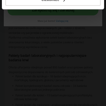
uPacjenta (upacjenta.pl) to jedna z najbardziej rozpoznawalnych
platform w Polsce oferujących badania krwi z dojazdem do domu lub
Zarejestruj się i zarabiaj
miejsca pracy. Usługa pozwala zamówić pobranie materiału przez
wykwalifikowanego specjalistę, a wyniki badań odebrać online bez
Masz już konto?
Zaloguj się
wizyty w tradycyjnym punkcie diagnostycznym. Oferta skierowana
jest zarówno do osób zapracowanych, jak i rodzin z dziećmi,
seniorów czy pacjentów o ograniczonej mobilności.
Platforma umożliwia wykonanie setek badań laboratoryjnych bez
skierowania lekarskiego, a wiele pakietów zawiera również
interpretację wyników w cenie.
Pakiety badań laboratoryjnych i najpopularniejsze
badania krwi
Oferta uPacjenta obejmuje ponad 800 badań oraz gotowe pakiety
diagnostyczne dopasowane do konkretnych potrzeb zdrowotnych.
Pakiet badań dla każdego – 18 badań obejmujących m.in.
morfologię, lipidogram, glukozę i parametry wątrobowe
Pakiet kompleksowych badań stanu zdrowia – 34 badania
laboratoryjne podczas jednego pobrania
Pakiet badań dla kobiet – 15 badań wspierających profilaktykę
zdrowia kobiecego
Pakiet badań dla mężczyzn – analiza parametrów metabolicznych