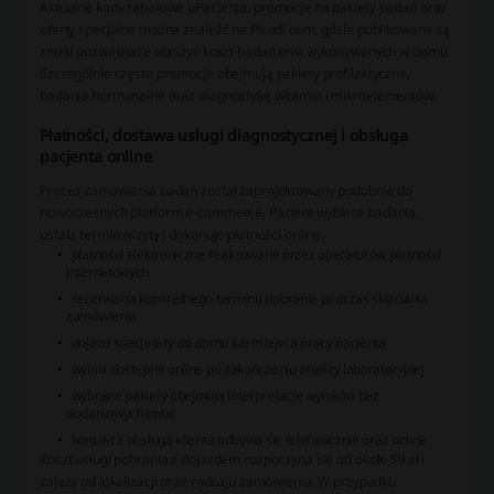
Aktualne kody rabatowe uPacjenta, promocje na pakiety badań oraz
oferty specjalne można znaleźć na Picodi.com, gdzie publikowane są
zniżki pozwalające obniżyć koszt badań krwi wykonywanych w domu.
Szczególnie często promocje obejmują pakiety profilaktyczne,
badania hormonalne oraz diagnostykę witamin i mikroelementów.
Płatności, dostawa usługi diagnostycznej i obsługa
pacjenta online
Proces zamawiania badań został zaprojektowany podobnie do
nowoczesnych platform e-commerce. Pacjent wybiera badania,
ustala termin wizyty i dokonuje płatności online.
płatności elektroniczne realizowane przez operatorów płatności
internetowych
rezerwacja konkretnego terminu pobrania podczas składania
zamówienia
dojazd specjalisty do domu lub miejsca pracy pacjenta
wyniki dostępne online po zakończeniu analizy laboratoryjnej
wybrane pakiety obejmują interpretację wyników bez
dodatkowych opłat
kontakt z obsługą klienta odbywa się telefonicznie oraz online
Koszt usługi pobrania z dojazdem rozpoczyna się od około 59 zł i
zależy od lokalizacji oraz rodzaju zamówienia. W przypadku