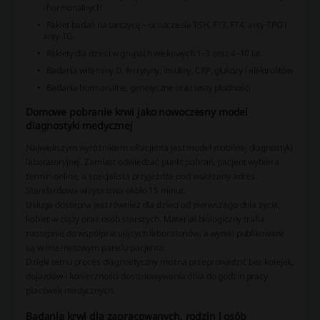
i hormonalnych
Pakiet badań na tarczycę – oznaczenia TSH, FT3, FT4, anty-TPO i
anty-TG
Pakiety dla dzieci w grupach wiekowych 1–3 oraz 4–10 lat
Badania witaminy D, ferrytyny, insuliny, CRP, glukozy i elektrolitów
Badania hormonalne, genetyczne oraz testy płodności
Domowe pobranie krwi jako nowoczesny model
diagnostyki medycznej
Największym wyróżnikiem uPacjenta jest model mobilnej diagnostyki
laboratoryjnej. Zamiast odwiedzać punkt pobrań, pacjent wybiera
termin online, a specjalista przyjeżdża pod wskazany adres.
Standardowa wizyta trwa około 15 minut.
Usługa dostępna jest również dla dzieci od pierwszego dnia życia,
kobiet w ciąży oraz osób starszych. Materiał biologiczny trafia
następnie do współpracujących laboratoriów, a wyniki publikowane
są w internetowym panelu pacjenta.
Dzięki temu proces diagnostyczny można przeprowadzić bez kolejek,
dojazdów i konieczności dostosowywania dnia do godzin pracy
placówek medycznych.
Badania krwi dla zapracowanych, rodzin i osób