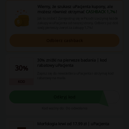
Wiemy, że szukasz uPacjenta kupony, ale
możesz również otrzymać
CASHBACK 1,7%
!
Jak to zrobić? Zarejestruj się w Picodi i zaczynaj każde
zakupy w uPacjenta od naszej strony. Odbierz już dziś
swój pierwszy zwrot za zakupy 1,7%!
Odbierz cashback
30% zniżki na pierwsze badania | kod
rabatowy uPacjenta
30%
Zapisz się do newslettera uPacjenta i otrzymaj kod
rabatowy na maila.
KOD
Odkryj kod
Kod ważny do: Do odwołania
Morfologia krwi od 17.99 zł | uPacjenta