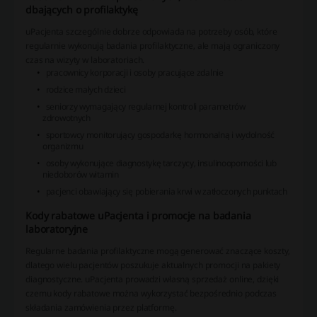
dbających o profilaktykę
uPacjenta szczególnie dobrze odpowiada na potrzeby osób, które
regularnie wykonują badania profilaktyczne, ale mają ograniczony
czas na wizyty w laboratoriach.
pracownicy korporacji i osoby pracujące zdalnie
rodzice małych dzieci
seniorzy wymagający regularnej kontroli parametrów
zdrowotnych
sportowcy monitorujący gospodarkę hormonalną i wydolność
organizmu
osoby wykonujące diagnostykę tarczycy, insulinooporności lub
niedoborów witamin
pacjenci obawiający się pobierania krwi w zatłoczonych punktach
Kody rabatowe uPacjenta i promocje na badania
laboratoryjne
Regularne badania profilaktyczne mogą generować znaczące koszty,
dlatego wielu pacjentów poszukuje aktualnych promocji na pakiety
diagnostyczne. uPacjenta prowadzi własną sprzedaż online, dzięki
czemu kody rabatowe można wykorzystać bezpośrednio podczas
składania zamówienia przez platformę.