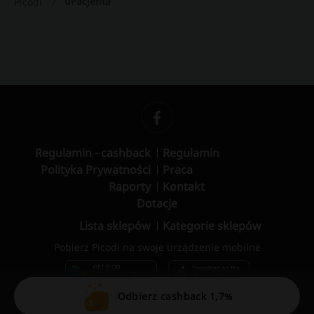
uPacjenta
Picodi
Regulamin - cashback
Regulamin
Polityka Prywatności
Praca
Raporty
Kontakt
Dotacje
Lista sklepów
Kategorie sklepów
Pobierz Picodi na swoje urządzenie mobilne
Odbierz cashback 1,7%
© 2010 – 2026 Picodi.com All Rights Reserved