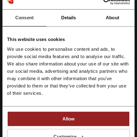
House of Beauty Brands (Bielenda)
Psychopark
Dimedic
Orteo
OptykaWorld
Med24
Booksy
Consent
Details
About
WATERS Therapy Shower
eRecepty24
Sprawdź najpopularniejsze kupony i oferty
This website uses cookies
We use cookies to personalise content and ads, to
50 style kod rabatowy
Sizeer kody rabatowe
Zarejestruj się przez Facebooka
provide social media features and to analyse our traffic.
Link4 kod promocyjny
Castorama kod rabatowy
We also share information about your use of our site with
our social media, advertising and analytics partners who
kupon rabatowy Lidl
kod rabatowy Media Expert
Zarejestruj się przez konto Google
may combine it with other information that you’ve
provided to them or that they’ve collected from your use
Zarejestruj się przez swój e-mail
of their services.
Najważniejsze informacje o uPacjenta
przygotowane przez zespół Picodi Polska:
Allow
Badania krwi w domu z uPacjenta – wygodna
Rejestrując się potwierdzasz zapoznanie się i akceptację "
Regulaminu
” oraz
diagnostyka bez wychodzenia z mieszkania
"
Polityki Prywatności.
"
Customize