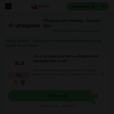
Zarejestruj się
UPacjenta kod rabatowy - Sierpień
2026
Jak to działa?
Informacje i warunki
Odkryj kupony i oferty dla uPacjenta zweryfikowane przez
zespół Picodi Polska
-30 zł na badania w domu uPacjenta kod
rabatowy tylko u nas!
30 zł
Złóż zamówienie na badania w domu z Katalogu
Badań uPacjenta, wydając co najmniej 300 zł. Po
KOD
użyciu kodu rabatowego zyskasz 30 zł zniżki.
ODI
Odkryj kod
Kod ważny do: 1.09.2026