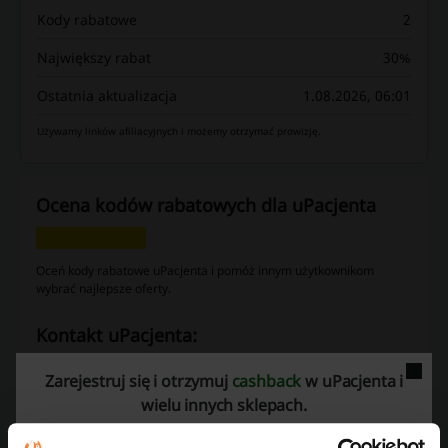
Kody rabatowe
2
Największy rabat
30%
Ostatnia aktualizacja
1.08.2026, 06:01
Używamy linków afiliacyjnych i możemy otrzymać prowizję.
Ocena kodów rabatowych dla uPacjenta
Oceń kody rabatowe uPacjenta i pomóż innym użytkownikom
wybrać najlepsze oferty.
kontakt uPacjenta:
uPacjenta
Zarejestruj się i otrzymuj
cashback
w uPacjenta i
wielu innych sklepach.
Zobacz także podobne kody i promocje