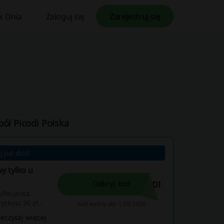
k Dnia
Zaloguj się
Zarejestruj się
pół Picodi Polska
 już dziś!
y tylko u
ODI
Odkryj kod
Pacjenta,
yskasz 30 zł
Kod ważny do: 1.09.2026
zeczytaj więcej