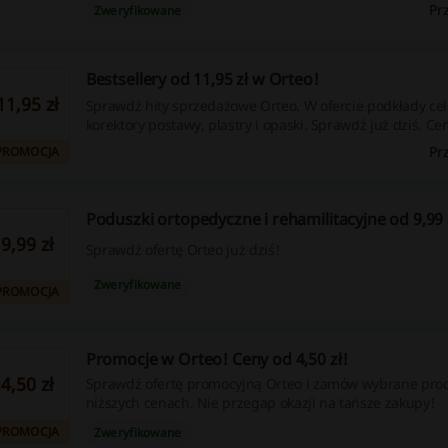
Pr
Zweryfikowane
Bestsellery od 11,95 zł w Orteo!
11,95 zł
Sprawdź hity sprzedażowe Orteo. W ofercie podkłady ce
korektory postawy, plastry i opaski. Sprawdź już dziś. Ce
od 11,95 zł.
Pr
PROMOCJA
Poduszki ortopedyczne i rehamilitacyjne od 9,99 
9,99 zł
Sprawdź ofertę Orteo już dziś!
Zweryfikowane
PROMOCJA
Promocje w Orteo! Ceny od 4,50 zł!
4,50 zł
Sprawdź ofertę promocyjną Orteo i zamów wybrane pro
niższych cenach. Nie przegap okazji na tańsze zakupy!
PROMOCJA
Zweryfikowane