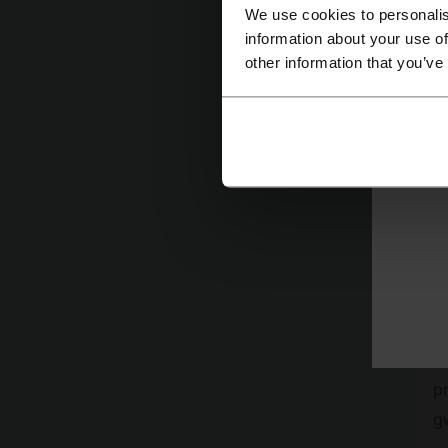
We use cookies to personalis
information about your use of
other information that you’ve
O
o
pr
k
W
m
t
K
p
g