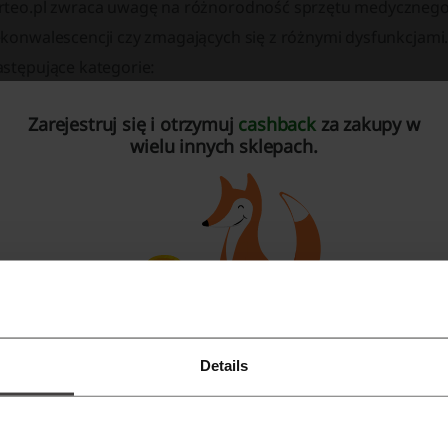
rteo.pl zwraca uwagę na różnorodność sprzętu medycznego,
ekonwalescencji czy zmagających się z różnymi dysfunkcjami
astępujące kategorie:
KINESIOLOGY TAPING:
Rolki w różnych długościach, precut -
Zarejestruj się i otrzymuj
cashback
za zakupy w
cross taping oraz zestawy promocyjne.
wielu innych sklepach.
REHABILITACJA ĆWICZENIA:
Taśmy i gumy do ćwiczeń, przyrząd
przyrządy do masażu, suplementy i witaminy, akupunktura i 
elektrostymulatory mięśni.
OPIEKA MOBILNOŚĆ:
Balkoniki, chodziki, wózki inwalidzkie,
łazienki i sypialni, terapia przeciwodleżynowa, ochraniacze n
ORTEZY STABILIZATORY:
Ortezy kolana, kostki i stopy, tułowi
Details
ortezami dla dzieci.
Zarejestruj się przez Facebooka
ZDROWIE STÓP:
Wkładki ortopedyczne, kompresja, przyrząd
Zarejestruj się przez konto Google
obuwie terapeutyczne.