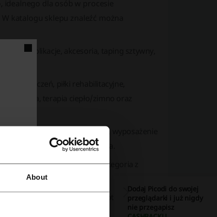
 idealnego dla osób w procesie
. W katalogu sklepu znaleźć można
 gotowe aplikacje, akcesoria, taping sztywny,
y do ćwiczeń, piłki rehabilitacyjne,
akupresura, terapia ciepło/zimno oraz
 kule i laski, pomoc dla seniorów, wyposażenie
a gips oraz elektronika medyczna.
a, ręki i barku oraz specjalna kategoria z
About
Dodaj Picodi do swojej
y do ćwiczeń, skarpetki zdrowotne oraz
przeglądarki i już nigdy
nie przegapisz
CASHBACKU