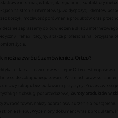
odatkowe informacje, takie jak regulamin, kontakt czy me
kcjach na stronie internetowej. Do dyspozycji klientów pozo
rzez koszyk, możliwość porównania produktów oraz przec
erdecznie zapraszamy do odwiedzenia sklepu internetowego O
dyczny i rehabilitacyjny, a także profesjonalna i przyjazna o
komfort życia.
ak można zwrócić zamówienie z Orteo?
olityka reklamacji i zwrotów w sklepie Orteo jest dopasowan
danie co do zakupionego towaru. W ramach praw konsumenta
d umowy zakupu bez podawania przyczyny. Proces zwrotu jest
atysfakcję z obsługi posprzedażowej.
Zwroty produktów w skle
by zwrócić towar, należy pobrać oświadczenie o odstąpieniu
a stronie sklepu. Wypełniony dokument wraz z produktem, kt