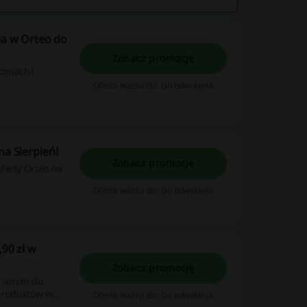
ja w Orteo do
Zobacz promocję
 cenach!
Oferta ważna do: Do odwołania
na Sierpień!
Zobacz promocję
ferty Orteo na
Oferta ważna do: Do odwołania
,90 zł w
Zobacz promocję
 sprzęt do
r produktów w
Oferta ważna do: Do odwołania