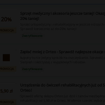
Sprzęt medyczny i akcesoria jeszcze taniej! Okaz
20%
20% taniej!
Sprzęt ortopedyczny i rehabilitacyjny w jeszcze niższych
Sprawdź koniecznie aż do-20% taniej!
PROMOCJA
Zweryfikowane
Zapłać mniej z Orteo - Sprawdź najlepsze okazje 
kupony to nie jedyny sposób na oszczędzanie. Sprawdź o
Sierpień i skorzystaj z wyjątkowych rabatów.
PROMOCJA
Zweryfikowane
Urządzenia do ćwiczeń rehabilitacyjnych już od 5
Orteo!
5,90 zł
Sprawdź ofertę sklepu Orteo już dziś i zamów niezbędny
rehabilitacji od 5,90 zł w Orteo. W ofercie szeroki wybó
PROMOCJA
niskich cenach!