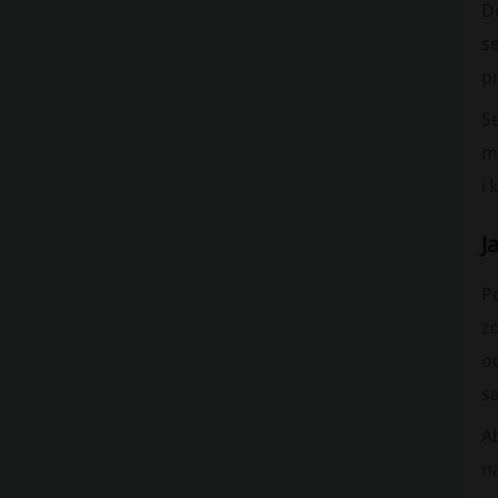
D
se
p
S
me
i 
J
P
z
o
s
A
n