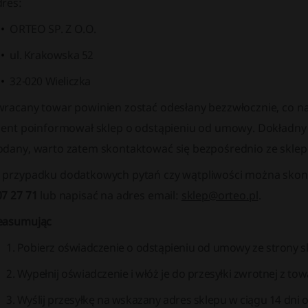
dres:
ORTEO SP. Z O.O.
ul. Krakowska 52
32-020 Wieliczka
wracany towar powinien zostać odesłany bezzwłocznie, co na
ient poinformował sklep o odstąpieniu od umowy. Dokładny te
odany, warto zatem skontaktować się bezpośrednio ze sklep
 przypadku dodatkowych pytań czy wątpliwości można sko
07 27 71
lub napisać na adres email:
sklep@orteo.pl
.
easumując
Pobierz oświadczenie o odstąpieniu od umowy ze strony s
Wypełnij oświadczenie i włóż je do przesyłki zwrotnej z to
Wyślij przesyłkę na wskazany adres sklepu w ciągu 14 dn