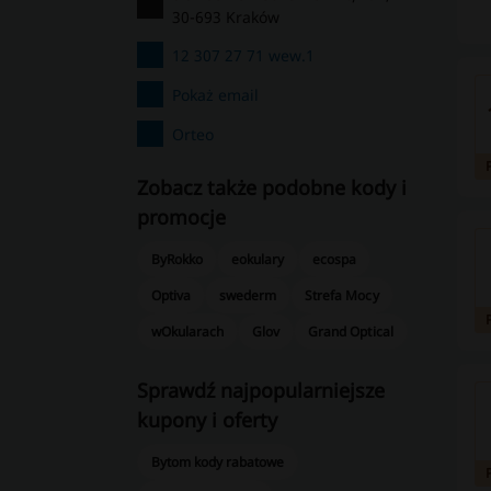
30-693 Kraków
12 307 27 71 wew.1
Pokaż email
Orteo
Zobacz także podobne kody i
promocje
ByRokko
eokulary
ecospa
Optiva
swederm
Strefa Mocy
wOkularach
Glov
Grand Optical
Sprawdź najpopularniejsze
kupony i oferty
Bytom kody rabatowe