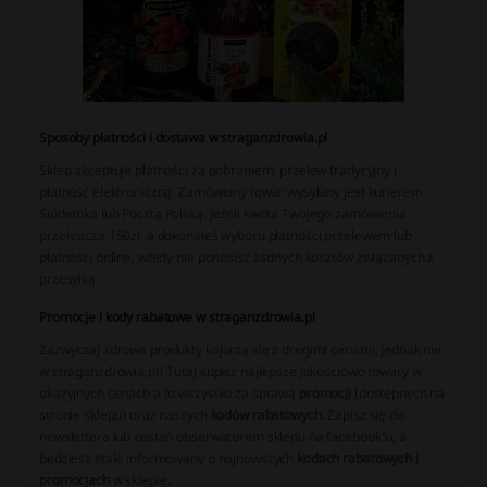
Sposoby płatności i dostawa w straganzdrowia.pl
Sklep akceptuje płatności za pobraniem, przelew tradycyjny i
płatność elektroniczną. Zamówiony towar wysyłany jest kurierem
Siódemka lub Pocztą Polską. Jeżeli kwota Twojego zamówienia
przekracza 150zł, a dokonałeś wyboru płatności przelewem lub
płatności online, wtedy nie ponosisz żadnych kosztów związanych z
przesyłką.
Promocje i kody rabatowe w straganzdrowia.pl
Zazwyczaj zdrowe produkty kojarzą się z drogimi cenami, jednak nie
w straganzdrowia.pl! Tutaj kupisz najlepsze jakościowo towary w
okazyjnych cenach a to wszystko za sprawą
promocji
(dostępnych na
stronie sklepu) oraz naszych
kodów rabatowych
. Zapisz się do
newslettera lub zostań obserwatorem sklepu na facebook’u, a
będziesz stale informowany o najnowszych
kodach rabatowych i
promocjach
w sklepie.