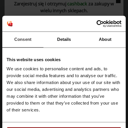
Coffeedesk kod rabatowy
kod rabatowy SklepOpon
Zarejestruj się i otrzymuj
cashback
za zakupy w
wielu innych sklepach.
Maxi Zoo kupon
kod promocyjny Tchibo
Najważniejsze informacje o Straganzdrowia
Consent
Details
About
przygotowane przez zespół Picodi Polska:
This website uses cookies
We use cookies to personalise content and ads, to
Zarejestruj się przez Facebooka
provide social media features and to analyse our traffic.
We also share information about your use of our site with
our social media, advertising and analytics partners who
Zarejestruj się przez konto Google
may combine it with other information that you’ve
Straganzdrowia.pl – zdrowe odżywianie
provided to them or that they’ve collected from your use
„Zdrowe odżywianie” i „ ruch to zdrowie” - czy w rzeczywistości
Zarejestruj się przez swój e-mail
of their services.
wiemy co oznaczają te zdania? Tak często je słyszymy, ale
zdecydowanie zbyt rzadko wprowadzamy w życie. Wydawać by się
mogło, że wszechotaczające nas media informują o zdrowotnych
właściwościach danych produktów, a kluby fitness nakłaniają do