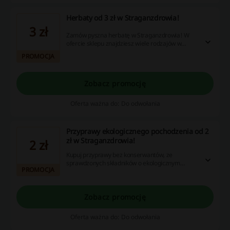
Herbaty od 3 zł w Straganzdrowia!
3 zł
Zamów pyszna herbatę w Straganzdrowia! W
ofercie sklepu znajdziesz wiele rodzajów w
niskiej cenie. Sprawdź już dziś!
PROMOCJA
Zobacz promocję
Oferta ważna do: Do odwołania
Przyprawy ekologicznego pochodzenia od 2
zł w Straganzdrowia!
2 zł
Kupuj przyprawy bez konserwantów, ze
sprawdzonych składników o ekologicznym
PROMOCJA
pochodzeniu. Zobacz ofertę Stragan Zdrowia!
Zobacz promocję
Oferta ważna do: Do odwołania