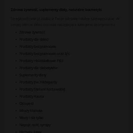
Zdrowa żywność, suplementy diety, naturalne kosmetyki
Straganzdrowia.pl zadba o Twoje zdrowie i dobre samopoczucie. W
swojej ofercie sklep posiada następujące kategorie asortymentu:
Zdrowa żywność
Produkty dla dzieci
Produkty bezglutenowe
Produkty bezglutenowe oraz b/c
Produkty niskobiałkowe PKU
Produkty dla diabetyków
Suplementy diety
Produkty św. Hildegardy
Produkty Stefanii Korżawskiej
Produkty Akuna
Ostopest
Miody Manuka
Wody i nie tylko
Napoje, soki, syropy
Herbaty, kawy