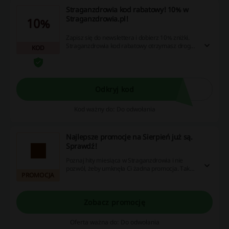
Straganzdrowia kod rabatowy! 10% w
Straganzdrowia.pl!
10%
Zapisz się do newslettera i dobierz 10% zniżki.
Straganzdrowia kod rabatowy otrzymasz drogą
KOD
mailową.
Odkryj kod
Kod ważny do: Do odwołania
Najlepsze promocje na Sierpień już są.
Sprawdź!
Poznaj hity miesiąca w Straganzdrowia i nie
pozwól, żeby umknęła Ci żadna promocja. Taka
PROMOCJA
okazja może się nie powtórzyć!
Zobacz promocję
Oferta ważna do: Do odwołania