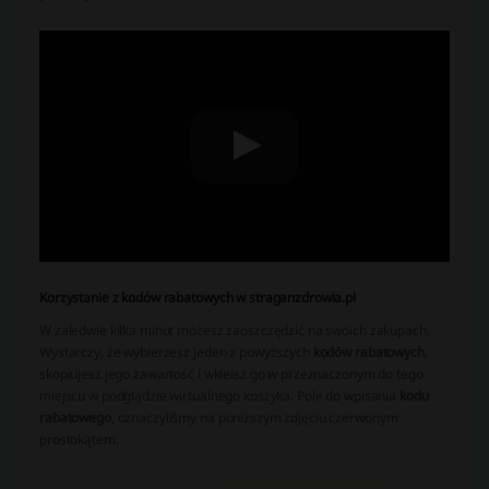
Korzystanie z kodów rabatowych w straganzdrowia.pl
W zaledwie kilka minut możesz zaoszczędzić na swoich zakupach.
Wystarczy, że wybierzesz jeden z powyższych
kodów rabatowych
,
skopiujesz jego zawartość i wkleisz go w przeznaczonym do tego
miejscu w podglądzie wirtualnego koszyka. Pole do wpisania
kodu
rabatowego
, oznaczyliśmy na poniższym zdjęciu czerwonym
prostokątem.