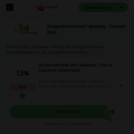
Zarejestruj się
Straganzdrowia kod rabatowy - Sierpień
2026
Odkryj kody rabatowe i oferty dla Straganzdrowia
zweryfikowane przez zespół Picodi Polska
Straganzdrowia kod rabatowy -13% na
kategorię Odporność!
13%
Oferta obejmuje tylko produkty z kategorii
Odporność z podstrony sklepu. Aby obniżyć cenę
KOD
zamówienia, wpisz Straganzdrowia kod
rabatowy w pole kod rabatowy w koszyku
zamówienia.
4HB
Odkryj kod
Kod ważny do: Do odwołania