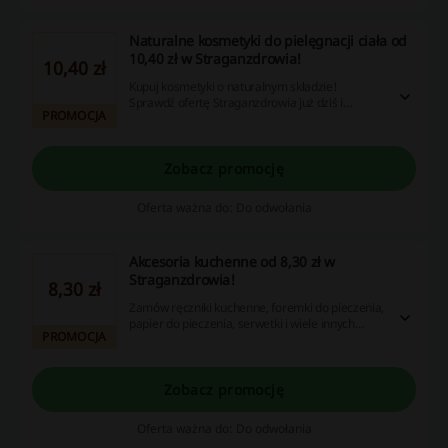
Naturalne kosmetyki do pielęgnacji ciała od
10,40 zł w Straganzdrowia!
10,40 zł
Kupuj kosmetyki o naturalnym składzie!
Sprawdź ofertę Straganzdrowia już dziś i
PROMOCJA
wybierz odpowiednie produkty dla siebie. Ceny
startują od 10,40 zł.
Zobacz promocję
Oferta ważna do: Do odwołania
Akcesoria kuchenne od 8,30 zł w
Straganzdrowia!
8,30 zł
Zamów ręczniki kuchenne, foremki do pieczenia,
papier do pieczenia, serwetki i wiele innych
PROMOCJA
akcesoriów kuchennych już od 8,30 zł.
Zobacz promocję
Oferta ważna do: Do odwołania