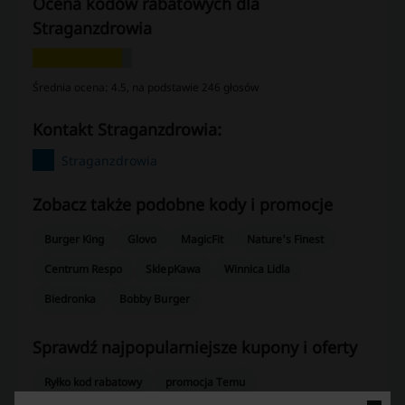
Ocena kodów rabatowych dla
Straganzdrowia
Średnia ocena: 4.5, na podstawie 246 głosów
kontakt Straganzdrowia:
Straganzdrowia
Zobacz także podobne kody i promocje
Burger King
Glovo
MagicFit
Nature's Finest
Centrum Respo
SklepKawa
Winnica Lidla
Biedronka
Bobby Burger
Sprawdź najpopularniejsze kupony i oferty
Ryłko kod rabatowy
promocja Temu