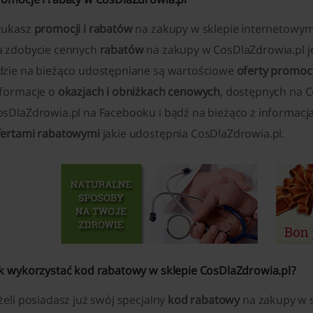
zukasz
promocji i rabatów
na zakupy w sklepie internetowy
a zdobycie cennych
rabatów
na zakupy w CosDlaZdrowia.pl je
dzie na bieżąco udostępniane są wartościowe
oferty promoc
nformacje o
okazjach i obniżkach cenowych
, dostępnych na C
osDlaZdrowia.pl na Facebooku i bądź na bieżąco z informacj
fertami rabatowymi
jakie udostępnia CosDlaZdrowia.pl.
ak wykorzystać kod rabatowy w sklepie CosDlaZdrowia.pl?
żeli posiadasz już swój specjalny
kod rabatowy
na zakupy w s