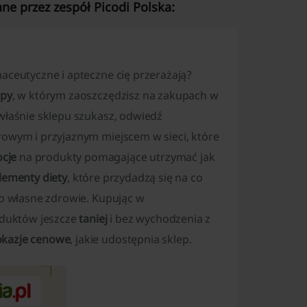
ne przez zespół Picodi Polska:
aceutyczne i apteczne cię przerażają?
upy
, w którym zaoszczędzisz na zakupach w
 właśnie sklepu szukasz, odwiedź
rowym i przyjaznym miejscem w sieci, które
cje
na produkty pomagające utrzymać jak
lementy diety
, które przydadzą się na co
 o własne zdrowie. Kupując w
duktów jeszcze
taniej
i bez wychodzenia z
okazje cenowe
, jakie udostępnia sklep.