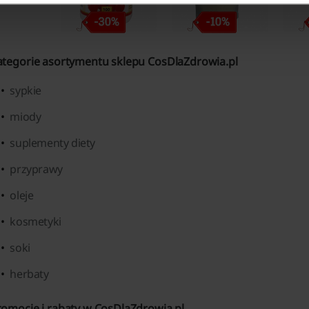
ategorie asortymentu sklepu CosDlaZdrowia.pl
sypkie
miody
suplementy diety
przyprawy
oleje
kosmetyki
soki
herbaty
romocje i rabaty w CosDlaZdrowia.pl