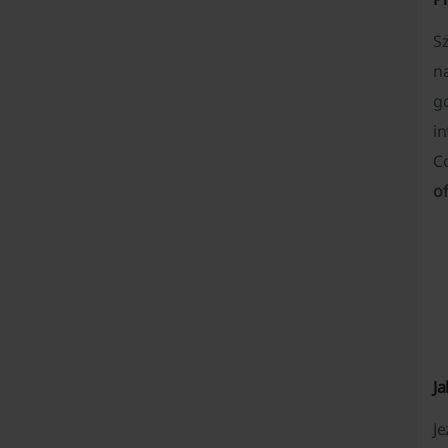
S
n
g
i
C
o
J
Je