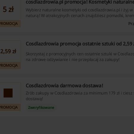
cosdlazdrowia.pl promocja! Kosmetyki naturalne 
5 zł
Wybierz naturalne kosmetyki od cosdlazdrowia.pl i żyj w
naturą! W atrakcyjnych cenach znajdziesz pomadki, krem
wiele więcej. Nie przegap!
Pr
PROMOCJA
Cosdlazdrowia promocja ostatnie sztuki od 2,59 z
2,59 zł
Skorzystaj z promocyjnych cen ostatnie sztuki w Cosdlaz
na zdrowe odżywianie i nie przepłacaj za zakupy!
PROMOCJA
Cosdlazdrowia darmowa dostawa!
Zrób zakupy w Cosdlazdrowia za minimum 179 zł i ciesz
dostawą!
PROMOCJA
Zweryfikowane