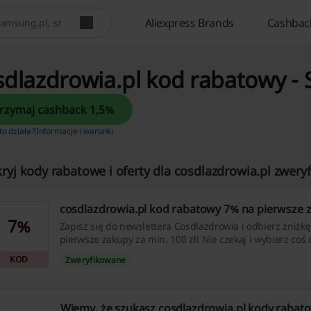
Aliexpress Brands
Cashbac
dlazdrowia.pl kod rabatowy - 
Otrzymaj cashback 1,5%
 to działa?
Informacje i warunki
ryj kody rabatowe i oferty dla cosdlazdrowia.pl zwery
cosdlazdrowia.pl kod rabatowy 7% na pierwsze 
7%
Zapisz się do newslettera Cosdlazdrowia i odbierz zniżk
pierwsze zakupy za min. 100 zł! Nie czekaj i wybierz coś d
KOD
Zweryfikowane
Wiemy, że szukasz cosdlazdrowia.pl kody rabato