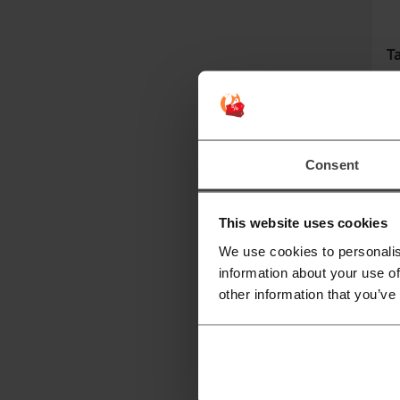
Ta
S
p
i
Consent
je
p
This website uses cookies
C
w
We use cookies to personalis
information about your use of
other information that you’ve