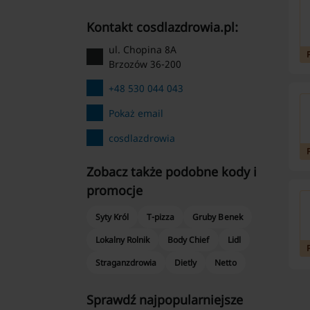
kontakt cosdlazdrowia.pl:
ul. Chopina 8A
Brzozów 36-200
+48 530 044 043
Pokaż email
cosdlazdrowia
Zobacz także podobne kody i
promocje
Syty Król
T-pizza
Gruby Benek
Lokalny Rolnik
Body Chief
Lidl
Straganzdrowia
Dietly
Netto
Sprawdź najpopularniejsze