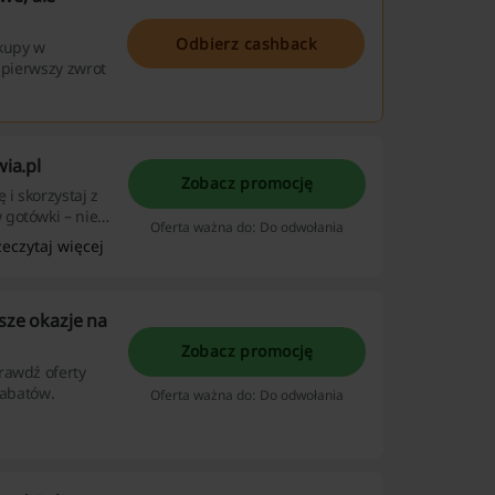
Odbierz cashback
akupy w
 pierwszy zwrot
wia.pl
Zobacz promocję
i skorzystaj z
 gotówki – nie
Oferta ważna do: Do odwołania
zeczytaj więcej
sze okazje na
Zobacz promocję
rawdź oferty
rabatów.
Oferta ważna do: Do odwołania