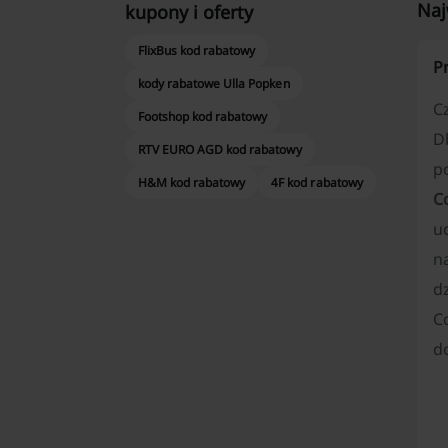
Naj
kupony i oferty
FlixBus kod rabatowy
P
kody rabatowe Ulla Popken
Cz
Footshop kod rabatowy
D
RTV EURO AGD kod rabatowy
p
H&M kod rabatowy
4F kod rabatowy
C
u
n
dz
C
d