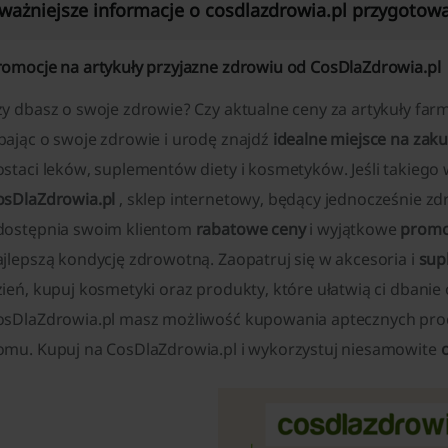
ważniejsze informacje o cosdlazdrowia.pl przygotowa
romocje na artykuły przyjazne zdrowiu od CosDlaZdrowia.pl
y dbasz o swoje zdrowie? Czy aktualne ceny za artykuły farm
bając o swoje zdrowie i urodę znajdź
idealne miejsce na zak
ostaci leków, suplementów diety i kosmetyków. Jeśli takiego
osDlaZdrowia.pl
, sklep internetowy, będący jednocześnie zd
dostępnia swoim klientom
rabatowe ceny
i wyjątkowe
promo
ajlepszą kondycję zdrowotną. Zaopatruj się w akcesoria i
sup
ień, kupuj kosmetyki oraz produkty, które ułatwią ci dbanie
osDlaZdrowia.pl masz możliwość kupowania aptecznych pro
omu. Kupuj na CosDlaZdrowia.pl i wykorzystuj niesamowite