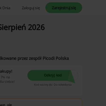
k Dnia
Zaloguj się
Zarejestruj się
Sierpień 2026
fikowane przez zespół Picodi Polska
zakupy!
Odkryj kod
ę 7% na
la siebie!
Kod ważny do: Do odwołania
we, ale