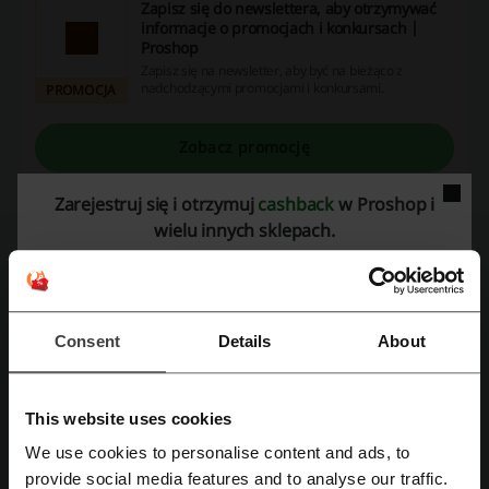
Zapisz się do newslettera, aby otrzymywać
informacje o promocjach i konkursach |
Proshop
Zapisz się na newsletter, aby być na bieżąco z
nadchodzącymi promocjami i konkursami.
PROMOCJA
Zobacz promocję
Oferta ważna do: Do odwołania
Zarejestruj się i otrzymuj
cashback
w Proshop i
wielu innych sklepach.
CASHBACK 0,9%
Korzystaj z kodów rabatowych i odbieraj
Consent
Details
About
cashback podczas zakupów w Proshop
Odbierz cashback
This website uses cookies
We use cookies to personalise content and ads, to
Informacje i warunki
Zarejestruj się przez Facebooka
provide social media features and to analyse our traffic.