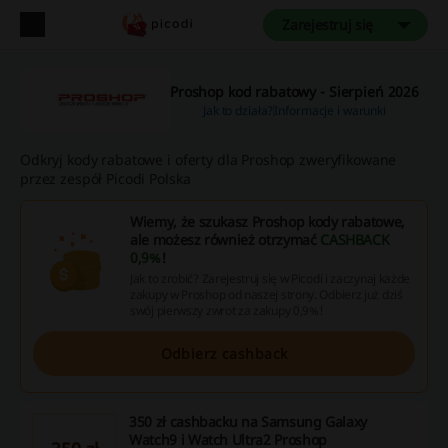
Zarejestruj się
Proshop kod rabatowy - Sierpień 2026
Jak to działa?
Informacje i warunki
Odkryj kody rabatowe i oferty dla Proshop zweryfikowane
przez zespół Picodi Polska
Wiemy, że szukasz Proshop kody rabatowe,
ale możesz również otrzymać
CASHBACK
0,9%
!
Jak to zrobić? Zarejestruj się w Picodi i zaczynaj każde
zakupy w Proshop od naszej strony. Odbierz już dziś
swój pierwszy zwrot za zakupy 0,9%!
Odbierz cashback
350 zł cashbacku na Samsung Galaxy
Watch9 i Watch Ultra2 Proshop