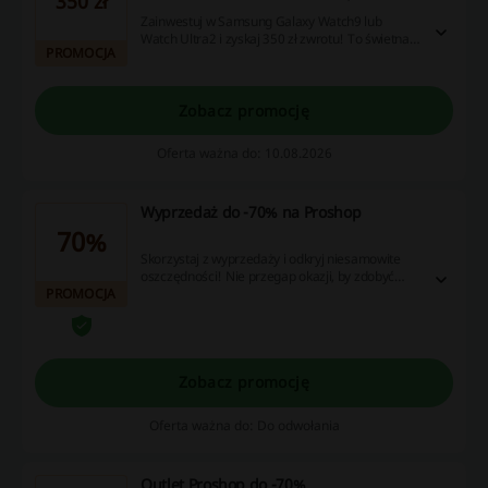
350 zł
Zainwestuj w Samsung Galaxy Watch9 lub
Watch Ultra2 i zyskaj 350 zł zwrotu! To świetna
PROMOCJA
okazja, aby skorzystać z nowoczesnych smart
zegarków w atrakcyjnej cenie.
Zobacz promocję
Oferta ważna do: 10.08.2026
Wyprzedaż do -70% na Proshop
70%
Skorzystaj z wyprzedaży i odkryj niesamowite
oszczędności! Nie przegap okazji, by zdobyć
PROMOCJA
wyjątkowe rabaty i oferty zwrotu gotówki –
odwiedź nas już teraz!
Zobacz promocję
Oferta ważna do: Do odwołania
Outlet Proshop do -70%