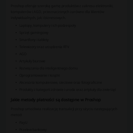
Proshop oferuje szeroką gamę produktów z zakresu elektroniki,
komputerów i AGD, przeznaczonych zarówno dla klientów
indywidualnych, jak i biznesowych.
Laptopy, komputery i ich podzespoły
Sprzęt gamingowy
Smartfony i tablety
Telewizory oraz urządzenia RTV
AGD
Artykuły biurowe
Rozwiązania dla inteligentnego domu
Oprogramowanie i książki
Akcesoria komputerowe, sieciowe oraz fotograficzne
Produkty z kategorii zdrowie i uroda oraz artykuły dla zwierząt
Jakie metody płatności są dostępne w Proshop
Proshop umożliwia realizację transakcji przy użyciu następujących
metod:
PayU
Przelew bankowy