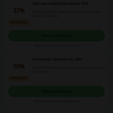
Wybrane artykuły biurowe do -37%
37%
Skorzystaj z okazji i zaopatrz się w artykuły biurowe
nawet o 37% taniej.
PROMOCJA
Zobacz promocję
Oferta ważna do: Do odwołania
Komputery i akcesoria do -50%
50%
Oszczędź do 50% na zakupie sprzętu komputerowego
i dodatków!
PROMOCJA
Zobacz promocję
Oferta ważna do: Do odwołania