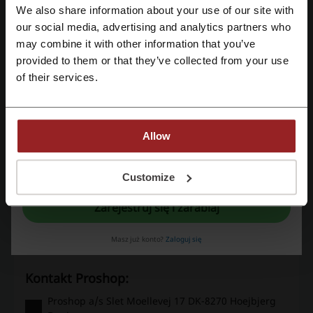
We also share information about your use of our site with
Szczegóły ofert
our social media, advertising and analytics partners who
Zarejestruj się przez konto Google
may combine it with other information that you’ve
Promocje
9
provided to them or that they’ve collected from your use
Zarejestruj się przez swój e-mail
of their services.
Największy rabat
70%
Ostatnia aktualizacja
6.08.2026, 21:59
Allow
Używamy linków afiliacyjnych i możemy otrzymać prowizję.
Rejestrując się potwierdzasz zapoznanie się i akceptację "
Regulaminu
” oraz
"
Polityki Prywatności.
"
Customize
Ocena kodów rabatowych dla Proshop
Zarejestruj się i zarabiaj
Oceń kody rabatowe Proshop i pomóż innym użytkownikom wybrać
Masz już konto?
Zaloguj się
najlepsze oferty.
kontakt Proshop:
Proshop a/s Slet Moellevej 17 DK-8270 Hoejbjerg