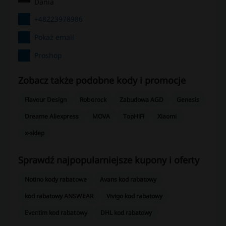
Dania
+48223978986
Pokaż email
Proshop
Zobacz także podobne kody i promocje
Flavour Design
Roborock
Zabudowa AGD
Genesis
Dreame Aliexpress
MOVA
TopHiFi
Xiaomi
x-sklep
Sprawdź najpopularniejsze kupony i oferty
Notino kody rabatowe
Avans kod rabatowy
kod rabatowy ANSWEAR
Vivigo kod rabatowy
Eventim kod rabatowy
DHL kod rabatowy