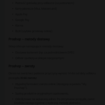
Płatność gotówką przy odbiorze (za pobraniem)
Karty płatnicze (Visa, Mastercard)
Apple Pay
Google Pay
Klarna
BLIK (szybkie przelewy online)
Proshop – metody dostawy
Sklep oferuje następujące metody dostawy:
Dostawa kurierem (np. za pośrednictwem DPD)
Odbiór osobisty w sklepie stacjonarnym
Proshop – zwroty
Okres na zwrot bez podania przyczyny wynosi 14 dni od daty odbioru
przesyłki.
Kroki zwrotu:
Wypełnij formularz zwrotu online (dostępny w panelu "My
Proshop").
Spakuj produkt w oryginalnym opakowaniu.
Odeślij towar na wskazany adres.
Po otrzymaniu przesyłki, zwrot
środków nastąpi zgodnie z wybraną metodą płatności.