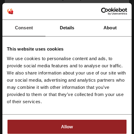
CASHBACK DO 13,8%
Korzystaj z kodów rabatowych i odbieraj
cashback podczas zakupów w NordPass
Consent
Details
About
Odbierz cashback
This website uses cookies
Szczegóły ofert
We use cookies to personalise content and ads, to
Zarejestruj się przez Facebooka
provide social media features and to analyse our traffic.
Promocje
6
We also share information about your use of our site with
our social media, advertising and analytics partners who
Największy rabat
54%
Zarejestruj się przez konto Google
may combine it with other information that you’ve
Ostatnia aktualizacja
20.07.2026, 09:28
provided to them or that they’ve collected from your use
Zarejestruj się przez swój e-mail
of their services.
Używamy linków afiliacyjnych i możemy otrzymać prowizję.
Ocena kodów rabatowych dla NordPass
Allow