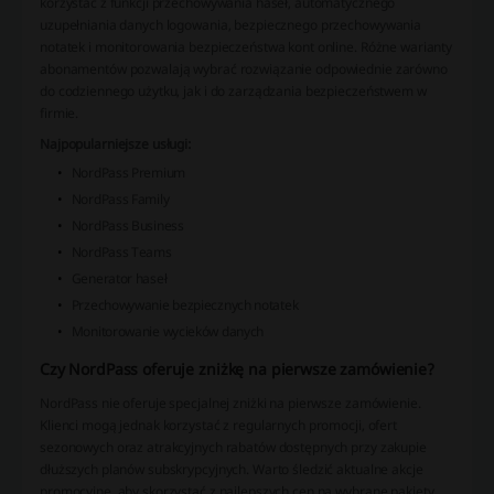
korzystać z funkcji przechowywania haseł, automatycznego
uzupełniania danych logowania, bezpiecznego przechowywania
notatek i monitorowania bezpieczeństwa kont online. Różne warianty
abonamentów pozwalają wybrać rozwiązanie odpowiednie zarówno
do codziennego użytku, jak i do zarządzania bezpieczeństwem w
firmie.
Najpopularniejsze usługi:
NordPass Premium
NordPass Family
NordPass Business
NordPass Teams
Generator haseł
Przechowywanie bezpiecznych notatek
Monitorowanie wycieków danych
Czy NordPass oferuje zniżkę na pierwsze zamówienie?
NordPass nie oferuje specjalnej zniżki na pierwsze zamówienie.
Klienci mogą jednak korzystać z regularnych promocji, ofert
sezonowych oraz atrakcyjnych rabatów dostępnych przy zakupie
dłuższych planów subskrypcyjnych. Warto śledzić aktualne akcje
promocyjne, aby skorzystać z najlepszych cen na wybrane pakiety.