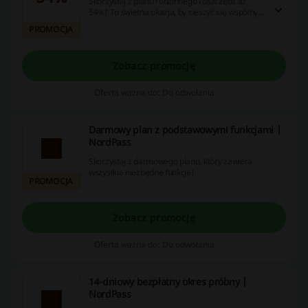
Skorzystaj z planu rodzinnego i oszczędź aż
54%! To świetna okazja, by cieszyć się wspólnym
korzystaniem z usług w atrakcyjnej cenie.
PROMOCJA
Zobacz promocję
Oferta ważna do: Do odwołania
Darmowy plan z podstawowymi funkcjami |
NordPass
Skorzystaj z darmowego planu, który zawiera
wszystkie niezbędne funkcje!
PROMOCJA
Zobacz promocję
Oferta ważna do: Do odwołania
14-dniowy bezpłatny okres próbny |
NordPass