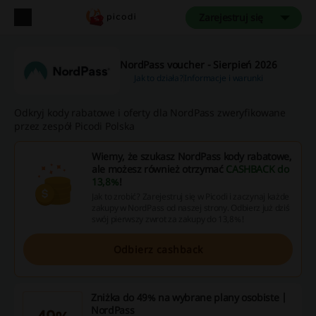
Zarejestruj się
NordPass voucher - Sierpień 2026
Jak to działa?
Informacje i warunki
Odkryj kody rabatowe i oferty dla NordPass zweryfikowane
przez zespół Picodi Polska
Wiemy, że szukasz NordPass kody rabatowe,
ale możesz również otrzymać
CASHBACK do
13,8%
!
Jak to zrobić? Zarejestruj się w Picodi i zaczynaj każde
zakupy w NordPass od naszej strony. Odbierz już dziś
swój pierwszy zwrot za zakupy do 13,8%!
Odbierz cashback
Zniżka do 49% na wybrane plany osobiste |
NordPass