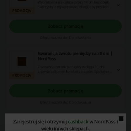
Wypróbuj naszą usługę przez 14 dni bez opłat!
Skorzystaj z tej wyjątkowej okazji, aby przekonać
PROMOCJA
się o jej zaletach.
Zobacz promocję
Oferta ważna do: Do odwołania
Gwarancja zwrotu pieniędzy na 30 dni |
NordPass
Gwarancja zwrotu pieniędzy w ciągu 30 dni
zapewnia ci pełen komfort zakupów. Spokojnie
PROMOCJA
testuj nasze produkty, a jeśli nie spełnią twoich
oczekiwań, bez problemu odzyskasz swoje
pieniądze.
Zobacz promocję
Oferta ważna do: Do odwołania
Zarejestruj się i otrzymuj
cashback
w NordPass i
wielu innych sklepach.