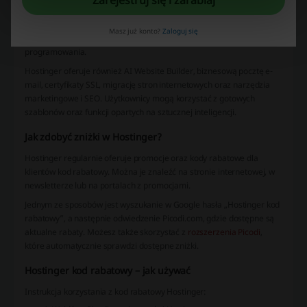
WordPress, hosting chmurowy, domeny internetowe oraz kreatory
stron WWW. Platforma umożliwia tworzenie blogów, sklepów
Masz już konto?
Zaloguj się
internetowych, stron firmowych i portfolio bez konieczności
programowania.
Hostinger oferuje również AI Website Builder, biznesową pocztę e-
mail, certyfikaty SSL, migrację stron internetowych oraz narzędzia
marketingowe i SEO. Użytkownicy mogą korzystać z gotowych
szablonów oraz funkcji opartych na sztucznej inteligencji.
Jak zdobyć zniżki w Hostinger?
Hostinger regularnie oferuje promocje oraz kody rabatowe dla
klientów kod rabatowy. Można je znaleźć na stronie internetowej, w
newsletterze lub na portalach z promocjami.
Jednym ze sposobów jest wyszukanie w Google hasła „Hostinger kod
rabatowy”, a następnie odwiedzenie Picodi.com, gdzie dostępne są
aktualne rabaty. Możesz także skorzystać z
rozszerzenia Picodi
,
które automatycznie sprawdzi dostępne zniżki.
Hostinger kod rabatowy – jak używać
Instrukcja korzystania z kod rabatowy Hostinger: