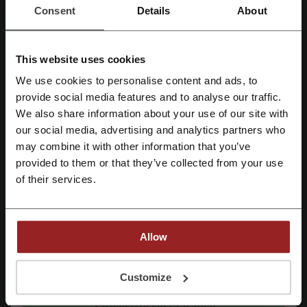
Consent
Details
About
Najważniejsze informacje o Hostinger
This website uses cookies
przygotowane przez zespół Picodi Polska:
We use cookies to personalise content and ads, to
Zarejestruj się przez Facebooka
provide social media features and to analyse our traffic.
Informacje ogólne o Hostinger
We also share information about your use of our site with
Hostinger
to globalna firma technologiczna specjalizująca się w
our social media, advertising and analytics partners who
Zarejestruj się przez konto Google
hostingu stron internetowych, domenach, kreatorach stron WWW
may combine it with other information that you’ve
oraz usługach chmurowych. Marka została założona w 2004 roku i
provided to them or that they’ve collected from your use
obecnie obsługuje miliony użytkowników na całym świecie, oferując
Zarejestruj się przez swój e-mail
of their services.
rozwiązania dla osób prywatnych, freelancerów oraz firm.
Hostinger zdobył popularność dzięki prostym w obsłudze usługom,
konkurencyjnym cenom oraz nowoczesnym narzędziom opartym o
AI. Firma oferuje kompleksowe rozwiązania do budowy i utrzymania
Allow
stron internetowych – od domen i hostingu po kreatory stron oraz
pocztę biznesową.
Rejestrując się potwierdzasz zapoznanie się i akceptację "
Regulaminu
” oraz
"
Polityki Prywatności.
"
Customize
Jakie usługi oferuje Hostinger
W ofercie Hostinger znajdują się hosting współdzielony, VPS, hosting
Zarejestruj się i zarabiaj