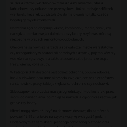
szlifierki kątowe, wiertarko-wkrętarki akumulatorowe, pilarki
łańcuchowe czy odkurzacze przemysłowe. Różne rodzaje szlifierek,
wiertarek, frezarek czy pistoletów do malowania to tylko część z
bogatej gamy elektronarzędzi.
Narzędzia ręczne
obejmują klucze, kombinerki, imadła, ściski, czy
narzędzia pomiarowe jak dalmierze czy lasery krzyżowe, które są
niezbędne w pracach remontowo-budowlanych.
Oferowane są również
narzędzia spawalnicze
,
meble warsztatowe
czy też
organizery
w postaci różnorodnych skrzynek, pojemników czy
wózków narzędziowych, a także
akcesoria
takie jak tarcze tnące,
frezy, wiertła, kołki, śruby.
W kategorii
BHP
dostępna jest odzież ochronna, obuwie robocze,
kaski budowlane oraz inne akcesoria zwiększające bezpieczeństwo
na stanowisku pracy, takie jak rękawice ochronne czy słuchawki.
Sklep zapewnia sprzedaż
maszyn ogrodniczych
– od kosiarek, przez
środki do nawadniania, po mniejsze narzędzia ogrodnicze ręczne, jak
grabie czy łopaty.
Klienci mogą również liczyć na
darmową dostawę
dla zamówień
powyżej 49,99 zł, a także na szybką wysyłkę w ciągu 24 godzin.
Dodatkowym atutem sklepu jest opcja odroczonej płatności oraz