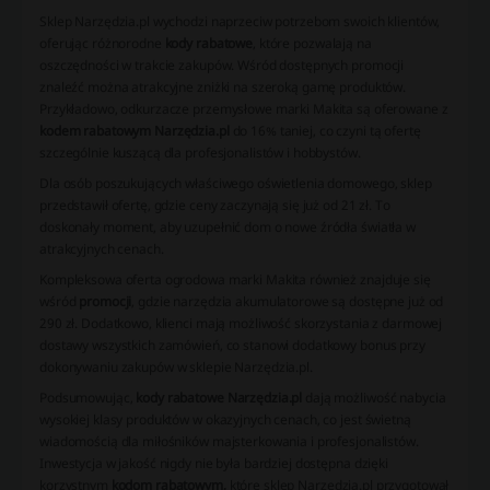
Sklep Narzędzia.pl wychodzi naprzeciw potrzebom swoich klientów,
oferując różnorodne
kody rabatowe
, które pozwalają na
oszczędności w trakcie zakupów. Wśród dostępnych promocji
znaleźć można atrakcyjne zniżki na szeroką gamę produktów.
Przykładowo, odkurzacze przemysłowe marki Makita są oferowane z
kodem rabatowym Narzędzia.pl
do 16% taniej, co czyni tą ofertę
szczególnie kuszącą dla profesjonalistów i hobbystów.
Dla osób poszukujących właściwego oświetlenia domowego, sklep
przedstawił ofertę, gdzie ceny zaczynają się już od 21 zł. To
doskonały moment, aby uzupełnić dom o nowe źródła światła w
atrakcyjnych cenach.
Kompleksowa oferta ogrodowa marki Makita również znajduje się
wśród
promocji
, gdzie narzędzia akumulatorowe są dostępne już od
290 zł. Dodatkowo, klienci mają możliwość skorzystania z darmowej
dostawy wszystkich zamówień, co stanowi dodatkowy bonus przy
dokonywaniu zakupów w sklepie Narzędzia.pl.
Podsumowując,
kody rabatowe Narzędzia.pl
dają możliwość nabycia
wysokiej klasy produktów w okazyjnych cenach, co jest świetną
wiadomością dla miłośników majsterkowania i profesjonalistów.
Inwestycja w jakość nigdy nie była bardziej dostępna dzięki
korzystnym
kodom rabatowym,
które sklep Narzędzia.pl przygotował