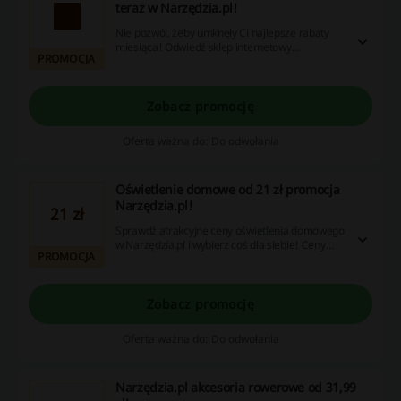
teraz w Narzędzia.pl!
Nie pozwól, żeby umknęły Ci najlepsze rabaty
miesiąca! Odwiedź sklep internetowy
PROMOCJA
Narzędzia.pl już dziś i ciesz się wyjątkowymi
zniżkami na Sierpień!
Zobacz promocję
Oferta ważna do: Do odwołania
Oświetlenie domowe od 21 zł promocja
Narzędzia.pl!
21 zł
Sprawdź atrakcyjne ceny oświetlenia domowego
w Narzędzia.pl i wybierz coś dla siebie! Ceny
PROMOCJA
zaczynają się już od 21 zł. Nie przegap!
Zobacz promocję
Oferta ważna do: Do odwołania
Narzędzia.pl akcesoria rowerowe od 31,99