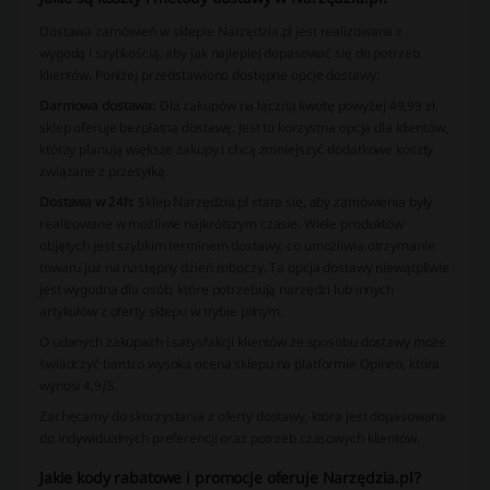
Dostawa zamówień w sklepie Narzędzia.pl jest realizowana z
wygodą i szybkością, aby jak najlepiej dopasować się do potrzeb
klientów. Poniżej przedstawiono dostępne opcje dostawy:
Darmowa dostawa:
Dla zakupów na łączną kwotę powyżej 49,99 zł,
sklep oferuje bezpłatną dostawę. Jest to korzystna opcja dla klientów,
którzy planują większe zakupy i chcą zmniejszyć dodatkowe koszty
związane z przesyłką.
Dostawa w 24h:
Sklep Narzędzia.pl stara się, aby zamówienia były
realizowane w możliwie najkrótszym czasie. Wiele produktów
objętych jest szybkim terminem dostawy, co umożliwia otrzymanie
towaru już na następny dzień roboczy. Ta opcja dostawy niewątpliwie
jest wygodna dla osób, które potrzebują narzędzi lub innych
artykułów z oferty sklepu w trybie pilnym.
O udanych zakupach i satysfakcji klientów ze sposobu dostawy może
świadczyć bardzo wysoka ocena sklepu na platformie Opineo, która
wynosi 4,9/5.
Zachęcamy do skorzystania z oferty dostawy, która jest dopasowana
do indywidualnych preferencji oraz potrzeb czasowych klientów.
Jakie kody rabatowe i promocje oferuje Narzędzia.pl?