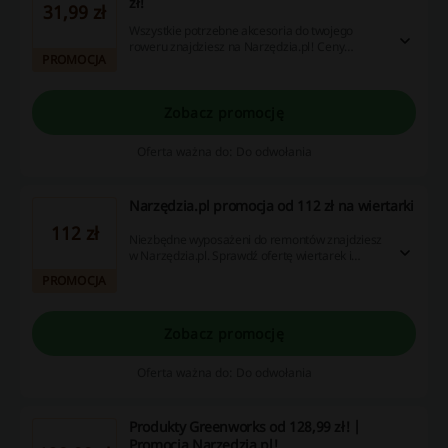
zł!
31,99 zł
Wszystkie potrzebne akcesoria do twojego
roweru znajdziesz na Narzędzia.pl! Ceny
PROMOCJA
zaczynają się już od 31,99 zł. Nie przegap!
Zobacz promocję
Oferta ważna do: Do odwołania
Narzędzia.pl promocja od 112 zł na wiertarki
112 zł
Niezbędne wyposażeni do remontów znajdziesz
w Narzędzia.pl. Sprawdź ofertę wiertarek i
wybierz coś dla siebie w promocyjnej cenie od
PROMOCJA
112 zł. Skorzystaj z promocji!
Zobacz promocję
Oferta ważna do: Do odwołania
Produkty Greenworks od 128,99 zł! |
Promocja Narzędzia.pl!