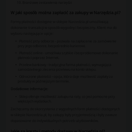
Branżowe zestawienia narzędzi
W jaki sposób można zapłacić za zakupy w Narzędzia.pl?
Formy płatności dostępne w sklepie Narzedzia.pl umożliwiają
dokonanie transakcji w sposób wygodny i bezpieczny. Klient ma do
wyboru następujące opcje:
Płatność przy odbiorze - pozwala na zapłacenie za zamówienie
przy jego odbiorze, bezpośrednio kurierowi.
Płatność online - umożliwia szybkie i bezproblemowe dokonanie
płatności poprzez Internet.
Przelew bankowy - tradycyjna forma płatności, wymagająca
samodzielnego zlecenia przelewu na konto sklepu.
Odroczone płatności - opcja, która daje możliwość zapłaty za
produkty w późniejszym terminie.
Dodatkowe informacje:
Sklep oferuje możliwość zakupu na raty, co jest pomocne przy
większych wydatkach.
Zachęcamy do skorzystania z wygodnych form płatności dostępnych
w sklepie Narzedzia.pl, by zakupy były przyjemnością i były zawsze
dopasowane do indywidualnych potrzeb użytkowników.
Jakie są koszty i metody dostawy w Narzędzia.pl?