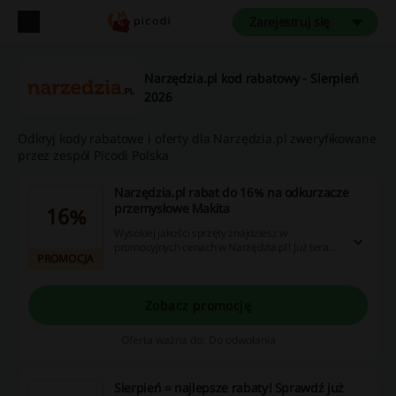
Zarejestruj się
Narzędzia.pl kod rabatowy - Sierpień
2026
Odkryj kody rabatowe i oferty dla Narzędzia.pl zweryfikowane
przez zespół Picodi Polska
Narzędzia.pl rabat do 16% na odkurzacze
przemysłowe Makita
16%
Wysokiej jakości sprzęty znajdziesz w
promocyjnych cenach w Narzędzia.pl! Już teraz
PROMOCJA
odkurzacze przemysłowe Makita kupisz taniej z
rabatem do 16%. Sprawdź!
Zobacz promocję
Oferta ważna do: Do odwołania
Sierpień = najlepsze rabaty! Sprawdź już