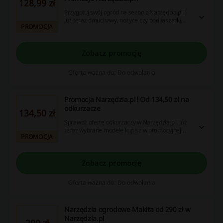
128,99 zł
Przygotuj swój ogród na sezon z Narzędzia.pl!
Już teraz dmuchawy, nożyce czy podkaszarki
PROMOCJA
Greenworks kupisz w promocyjnej cenie od
128,99 zł. Sprawdź!
Zobacz promocję
Oferta ważna do: Do odwołania
Promocja Narzędzia.pl! Od 134,50 zł na
odkurzacze
134,50 zł
Sprawdź ofertę odkurzaczy w Narzędzia.pl! Już
teraz wybrane modele kupisz w promocyjnej
PROMOCJA
cenie od 134,50 zł. Wybierz coś dla siebie w
promocyjnej cenie.
Zobacz promocję
Oferta ważna do: Do odwołania
Narzędzia ogrodowe Makita od 290 zł w
Narzędzia.pl