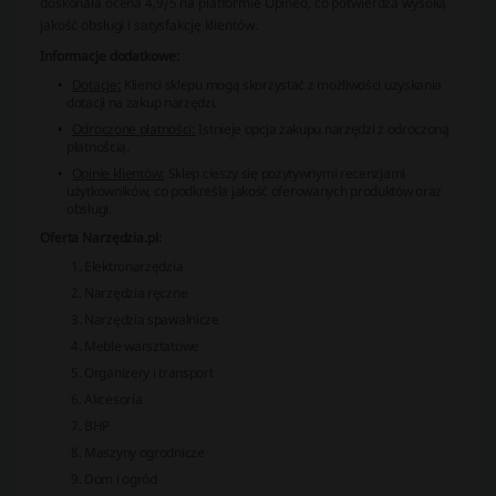
doskonała ocena 4,9/5 na platformie Opineo, co potwierdza wysoką
jakość obsługi i satysfakcję klientów.
Informacje dodatkowe:
Dotacje:
Klienci sklepu mogą skorzystać z możliwości uzyskania
dotacji na zakup narzędzi.
Odroczone płatności:
Istnieje opcja zakupu narzędzi z odroczoną
płatnością.
Opinie klientów:
Sklep cieszy się pozytywnymi recenzjami
użytkowników, co podkreśla jakość oferowanych produktów oraz
obsługi.
Oferta Narzędzia.pl:
Elektronarzędzia
Narzędzia ręczne
Narzędzia spawalnicze
Meble warsztatowe
Organizery i transport
Akcesoria
BHP
Maszyny ogrodnicze
Dom i ogród