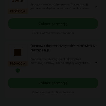
290 zł
Przygotuj swój ogród na sezon z Narzędzia.pl!
Już teraz niezbędne narzędzia akumulatorowe
PROMOCJA
do ogrodu marki Mikita kupisz już od 290 zł.
Sprawdź ofertę!
Zobacz promocję
Oferta ważna do: Do odwołania
Darmowa dostawa wszystkich zamówień w
Narzędzia.pl
Zrób zakupy w Narzędzia.pl i skorzystaj z
darmowej dostawy! Oferta dotyczy wszystkich
PROMOCJA
zamówień bez względu na sposób doręczenia.
Sprawdź!
Zobacz promocję
Oferta ważna do: Do odwołania