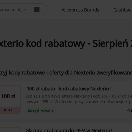
Aliexpress Brands
Cashbac
terio kod rabatowy - Sierpień
ryj kody rabatowe i oferty dla Nexterio zweryfikowane
-100 zł rabatu - kod rabatowy Nexterio!
100 zł
Zapisz się do newslettera Nexterio i odbierz -100 zł zniż
powyżej 999 zł. W ofercie gresy, kamienie dekoracyjne, pł
wyposażenie łazienki i nie tylko! kod rabatowy Nexterio
Pr
KOD
Zweryfikowane
mailową.
Glazura z rabatami do -95% w Nexterio!