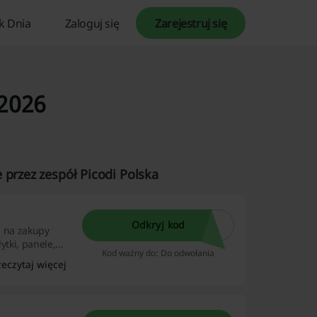
k Dnia
Zaloguj się
Zarejestruj się
 2026
 przez zespół Picodi Polska
Odkryj kod
ki na zakupy
ytki, panele,
Kod ważny do: Do odwołania
 otrzymasz drogą
zeczytaj więcej