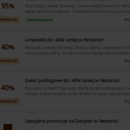
95%
Skorzystaj z okazji Nexterio i zamów płytki taniej do -95%
wiele wzorów do wyboru. Cashback nie nalicza się przy uż
Nexterio.
Pr
PROMOCJA
Zweryfikowane
Umywalki do -40% taniej w Nexterio!
40%
Planujesz remont łazienki? Zobacz ofertę umywalek w N
taniej nawet o 40%. W ofercie wiele dostępnych modeli!
nalicza się przy użyciu aplikacji Nexterio.
Pr
PROMOCJA
Deski podłogowe do -40% taniej w Nexterio!
40%
Planujesz remont? Sprawdź ofertę desek podłogowych w 
zamów w promocyjnej cenie. W ofercie deski warstwowe
odcieniach drewna. Cashback nie nalicza się przy użyciu 
Pr
PROMOCJA
Nexterio.
Specjalne promocje na Sierpień w Nexterio!