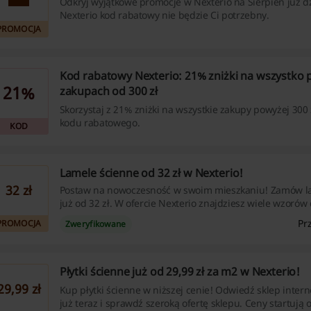
Odkryj wyjątkowe promocje w Nexterio na Sierpień już dz
Nexterio kod rabatowy nie będzie Ci potrzebny.
PROMOCJA
Kod rabatowy Nexterio: 21% zniżki na wszystko 
21%
zakupach od 300 zł
Skorzystaj z 21% zniżki na wszystkie zakupy powyżej 300 
kodu rabatowego.
KOD
Lamele ścienne od 32 zł w Nexterio!
32 zł
Postaw na nowoczesność w swoim mieszkaniu! Zamów l
już od 32 zł. W ofercie Nexterio znajdziesz wiele wzorów
Cashback nie nalicza się przy użyciu aplikacji Nexterio.
Pr
PROMOCJA
Zweryfikowane
Płytki ścienne już od 29,99 zł za m2 w Nexterio!
29,99 zł
Kup płytki ścienne w niższej cenie! Odwiedź sklep inter
już teraz i sprawdź szeroką ofertę sklepu. Ceny startują o