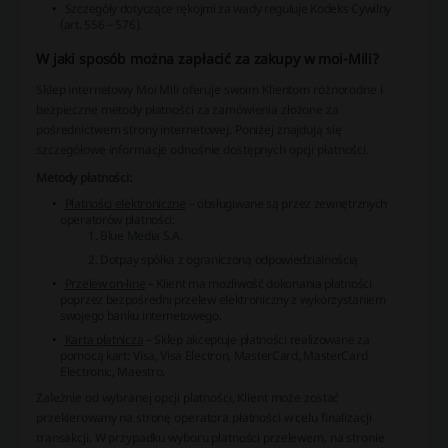
Szczegóły dotyczące rękojmi za wady reguluje Kodeks Cywilny
(art. 556 – 576).
W jaki sposób można zapłacić za zakupy w moi-Mili?
Sklep internetowy Moi Mili oferuje swoim Klientom różnorodne i
bezpieczne metody płatności za zamówienia złożone za
pośrednictwem strony internetowej. Poniżej znajdują się
szczegółowe informacje odnośnie dostępnych opcji płatności.
Metody płatności:
Płatności elektroniczne
– obsługiwane są przez zewnętrznych
operatorów płatności:
Blue Media S.A.
Dotpay spółka z ograniczoną odpowiedzialnością
Przelew on-line
– Klient ma możliwość dokonania płatności
poprzez bezpośredni przelew elektroniczny z wykorzystaniem
swojego banku internetowego.
Karta płatnicza
– Sklep akceptuje płatności realizowane za
pomocą kart: Visa, Visa Electron, MasterCard, MasterCard
Electronic, Maestro.
Zależnie od wybranej opcji platności, Klient może zostać
przekierowany na stronę operatora płatności w celu finalizacji
transakcji. W przypadku wyboru płatności przelewem, na stronie