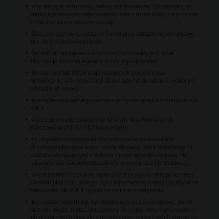
Aby odstąpić od umowy, należy poinformować Sprzedawcę za
pomocą jednoznacznego oświadczenia – może to być na przykład
e-mail lub pismo wysłane pocztą.
Zalecane jest wykorzystanie formularza odstąpienia od umowy,
lecz nie jest to obowiązkowe.
Termin do odstąpienia od umowy zachowany jest, jeżeli
informacja zostanie wysłana przed jego upływem.
Konsument lub POCK mają obowiązek zwrócić towar
niezwłocznie, ale nie później niż w ciągu 14 dni od dnia, w którym
odstąpili od umowy.
Koszty bezpośredniego zwrotu rzeczy obciążają Konsumenta lub
POCK.
Adres do zwrotu towarów to: Moi Mili Kaja Wolnicka, ul.
Warszawska 251, 05-082 Babice Stare.
W przypadku odstąpienia Sprzedawca zwraca wszelkie
otrzymane płatności, w tym koszty dostawy (poza dodatkowymi
kosztami wynikającymi z wyboru innego sposobu dostawy niż
najtańszy standardowy sposób oferowany przez Sprzedawcę).
Zwrot płatności zostanie dokonany przy użyciu takiego samego
sposobu płatności, jakiego użyto w pierwotnej transakcji, chyba że
Konsument lub POCK zgodzi się na inne rozwiązanie.
Jeśli odbiór towaru ma być dokonany przez Sprzedawcę, zwrot
płatności może zostać wstrzymany do czasu otrzymania towaru
lub dostarczenia dowodu jego odesłania, w zależności od tego, co