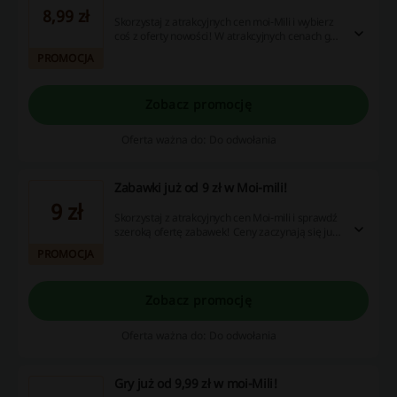
8,99 zł
Skorzystaj z atrakcyjnych cen moi-Mili i wybierz
coś z oferty nowości! W atrakcyjnych cenach gry,
książki, zabawki i wiele więcej. Sprawdź!
PROMOCJA
Zobacz promocję
Oferta ważna do: Do odwołania
Zabawki już od 9 zł w Moi-mili!
9 zł
Skorzystaj z atrakcyjnych cen Moi-mili i sprawdź
szeroką ofertę zabawek! Ceny zaczynają się już
od 9 zł. Wybierz coś dla swojej pociechy!
PROMOCJA
Zobacz promocję
Oferta ważna do: Do odwołania
Gry już od 9,99 zł w moi-Mili!