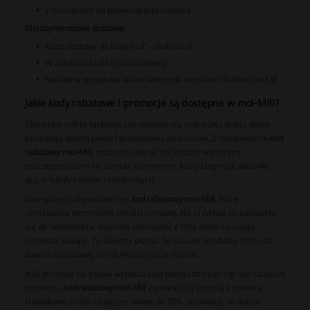
2 dni robocze od potwierdzenia nadania
Międzynarodowa dostawa:
Koszt dostawy do krajów UE - około 58 zł
W zależności od kraju docelowego
Kontakt w przypadku braku naliczenia kosztów: info@moi-mili.pl
Jakie kody rabatowe i promocje są dostępne w moi-Mili?
Sklep Moi-mili to fantastyczne miejsce dla rodziców i dzieci, które
poszukują dobrej jakości produktów i akcesoriów. Z najnowszymi
kod
rabatowy moi-Mili
, możecie cieszyć się jeszcze większymi
oszczędnościami na szeroki asortyment, który obejmuje zabawki,
gry, artykuły szkolne i wiele innych.
Niezaprzeczalnym hitem są
kod rabatowy moi-Mili
, które
umożliwiają otrzymanie obniżki cenowej. Na przykład, po zapisaniu
się do newslettera, możecie skorzystać z 10% zniżki na swoje
pierwsze zakupy. To świetna okazja, by zakupić produkty, które od
dawna znajdowały się na Waszej liście życzeń.
Jeśli jesteście na etapie wyposażania pokoju dziecięcego lub szukacie
prezentu,
kod rabatowy moi-Mili
z pewnością przyjdą z pomocą.
Dodatkowo zniżki sięgające nawet do 30% pozwalają na dobór