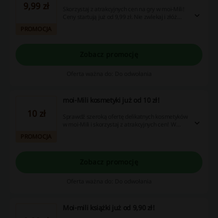
9,99 zł
Skorzystaj z atrakcyjnych cen na gry w moi-Mili!
Ceny startują już od 9,99 zł. Nie zwlekaj i złóż
zamówienie już dziś!
PROMOCJA
Zobacz promocję
Oferta ważna do: Do odwołania
moi-Mili kosmetyki już od 10 zł!
10 zł
Sprawdź szeroką ofertę delikatnych kosmetyków
w moi-Mili i skorzystaj z atrakcyjnych cen! W
ofercie kosmetyki ochronne, do kąpieli, dla
PROMOCJA
rodziców i wiele więcej. Nie przegap!
Zobacz promocję
Oferta ważna do: Do odwołania
Moi-mili książki już od 9,90 zł!