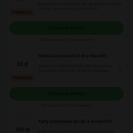
Kup wszystko co potrzebne dla najmłodszego członka
rodziny. Ceny zaczynają się od 9,99 zł.
PROMOCJA
Zobacz promocję
Oferta ważna do: Do odwołania
Marka b.box już od 33 zł w Moi-mili!
33 zł
Skorzystaj z atrakcyjnych cen Moi-mili i wybierz
coś z oferty marki b.box! W ofercie dostępne
kubeczki, bidony i słomki i wiele więcej!
PROMOCJA
Zobacz promocję
Oferta ważna do: Do odwołania
Karty prezentowe od 100 zł w moi-Mili!
100 zł
Podaruj bliskiej osobie wyjątkowy prezent razem