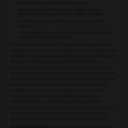
zabawki drewniane, puzzle, klocki oraz pojazdy
Zestawy kreatywne, które stymulują rozwój manualny i
kreatywność, w tym masy plastyczne, naklejki i stempelki
Zabawki ogrodowe, w tym latawce czy zestawy do baniek
mydlanych
Eksperymenty naukowe, które pobudzają ciekawość dziecka i
zachęcają do nauki poprzez zabawę
Oferta zabawek w sklepie Moi-Mili.pl jest także skategoryzowana
według wieku i zainteresowań, co ułatwia znalezienie odpowiedniego
prezentu czy artykułu edukacyjnego dla malucha zafascynowanego
dinozaurami, kosmosem, piratami lub jednorożcami.Oprócz
zabawek sklep proponuje także wyprawkę dla noworodków oraz
prezenty dla przyszłych mam. W asortymencie dostępne są artykuły
niezbędne do pielęgnacji i karmienia dzieci, takie jak bidony, śliniaki,
smoczki oraz kosmetyki. Dodatkowo, Moi-Mili.pl oferuje szereg
produktów przeznaczonych do dekoracji i organizacji pokoiku
dziecka, w tym lampki nocne, projektory, organizery oraz
pojemniki.Dostępne są również akcesoria takie jak plecaki,
przebrania dla dzieci, a nawet artykuły do higieny jak mycie zębów
czy nocniki. Dla rodziców przygotowano specjalne kategorie z
książkami, które wspierają w wychowaniu i edukacji ich pociech.
Kontakt i obsługa klienta:
Sklep oferuje możliwość skontaktowania