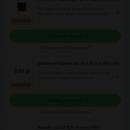
Oszczędzaj na swoich zakupach w moi-Mili!
Skorzystaj z atrakcyjnych ofert przygotoanych na
Sierpień i kupuj taniej.
PROMOCJA
Zobacz promocję
Oferta ważna do: Do odwołania
Zestawy kreatywne już od 9,99 zł w Moi-mili!
9,99 zł
Zamów zestawy kreatywne w Moi-mili i pobudź
kreatywność swojego dziecka już od
najmłodszych lat! Nie zwlekaj i złóż zamówienie!
PROMOCJA
Zobacz promocję
Oferta ważna do: Do odwołania
Nowości już od 8,99 zł w moi-Mili!