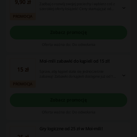
9,90 zł
Zadbaj o rozwój swojej pociechy i wybierz coś z
szerokiej oferty książek! Ceny startują już od
9,90 zł. Nie przegap okazji!
PROMOCJA
Zobacz promocję
Oferta ważna do: Do odwołania
Moi-mili zabawki do kąpieli od 15 zł!
15 zł
Spraw, aby kąpiel stała się jednocześnie
zabawą! Zabawki do kąpieli dostępne już od 15
zł. Sprawdź szeroką ofertę i złóż zamówienie!
PROMOCJA
Zobacz promocję
Oferta ważna do: Do odwołania
Gry logiczne od 25 zł w Moi-mili!
25 zł