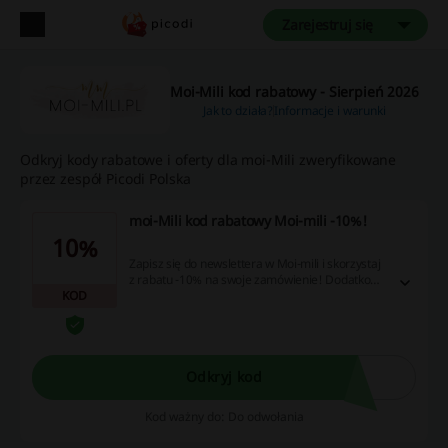
Zarejestruj się
Moi-Mili kod rabatowy - Sierpień 2026
Jak to działa?
Informacje i warunki
Odkryj kody rabatowe i oferty dla moi-Mili zweryfikowane
przez zespół Picodi Polska
moi-Mili kod rabatowy Moi-mili -10%!
10%
Zapisz się do newslettera w Moi-mili i skorzystaj
z rabatu -10% na swoje zamówienie! Dodatkowo
KOD
będziesz na bieżąco z aktualnymi promocjami!
Odbierz moi-Mili kod rabatowy!
Odkryj kod
Kod ważny do: Do odwołania