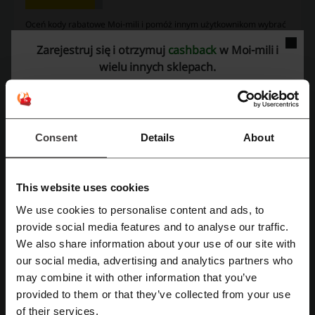
Oceń kody rabatowe Moi-mili i pomóż innym użytkownikom wybrać
najlepsze oferty.
Zarejestruj się i otrzymuj
cashback
w Moi-mili i
wielu innych sklepach.
kontakt moi-Mili:
+48 512 192 010
Pokaż email
Consent
Details
About
Moi-mili
Zobacz także podobne kody i promocje
This website uses cookies
Elfi Listy Mikołaja
Mamabrum
Mokida
PLAYMOBIL
We use cookies to personalise content and ads, to
Zarejestruj się przez Facebooka
provide social media features and to analyse our traffic.
Pati i Maks
Mali Wirtuozi
Babymarkt
We also share information about your use of our site with
Kraina Zabawy
trampoliny
our social media, advertising and analytics partners who
Zarejestruj się przez konto Google
may combine it with other information that you’ve
Sprawdź najpopularniejsze kupony i oferty
provided to them or that they’ve collected from your use
Zarejestruj się przez swój e-mail
of their services.