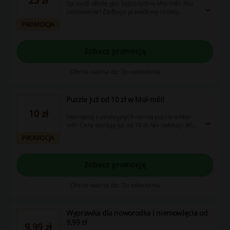
Sprawdź ofertę gier logicznych w Moi-mili i złóż
zamówienie! Zadbaj o prawidłowy rozwój
twojego dziecka i ciesz się atrakcyjną ceną!
PROMOCJA
Zobacz promocję
Oferta ważna do: Do odwołania
Puzzle już od 10 zł w Moi-mili!
10 zł
Skorzystaj z atrakcyjnych cen na puzzle w Moi-
mili! Ceny startują już od 10 zł. Nie zwlekaj i złóż
zamówienie już dziś!
PROMOCJA
Zobacz promocję
Oferta ważna do: Do odwołania
Wyprawka dla noworodka i niemowlęcia od
9,99 zł
9,99 zł