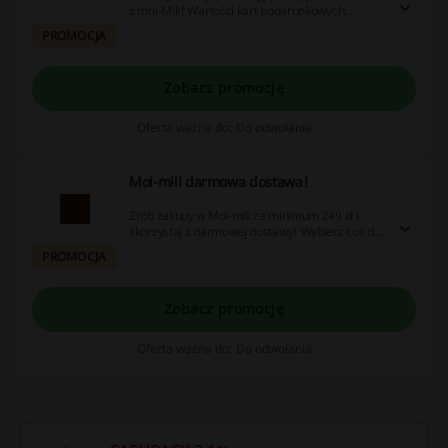
z moi-Mili! Wartości kart podarunkowych
startują już od 100 zł. Nie zwlekaj i złóż
PROMOCJA
zamówienie!
Zobacz promocję
Oferta ważna do: Do odwołania
Moi-mili darmowa dostawa!
Zrób zakupy w Moi-mili za minimum 249 zł i
skorzystaj z darmowej dostawy! Wybierz coś dla
siebie i zamów już dziś!
PROMOCJA
Zobacz promocję
Oferta ważna do: Do odwołania