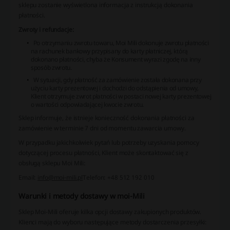
sklepu zostanie wyświetlona informacja z instrukcją dokonania
płatności.
Zwroty i refundacje:
Po otrzymaniu zwrotu towaru, Moi Mili dokonuje zwrotu płatności
na rachunek bankowy przypisany do karty płatniczej, którą
dokonano płatności, chyba że Konsument wyrazi zgodę na inny
sposób zwrotu.
W sytuacji, gdy płatność za zamówienie została dokonana przy
użyciu karty prezentowej i dochodzi do odstąpienia od umowy,
Klient otrzymuje zwrot płatności w postaci nowej karty prezentowej
o wartości odpowiadającej kwocie zwrotu.
Sklep informuje, że istnieje konieczność dokonania płatności za
zamówienie w terminie 7 dni od momentu zawarcia umowy.
W przypadku jakichkolwiek pytań lub potrzeby uzyskania pomocy
dotyczącej procesu płatności, Klient może skontaktować się z
obsługą sklepu Moi Mili:
Email:
info@moi-mili.pl
Telefon: +48 512 192 010
Warunki i metody dostawy w moi-Mili
Sklep Moi-Mili oferuje kilka opcji dostawy zakupionych produktów.
Klienci mają do wyboru następujące metody dostarczenia przesyłki: