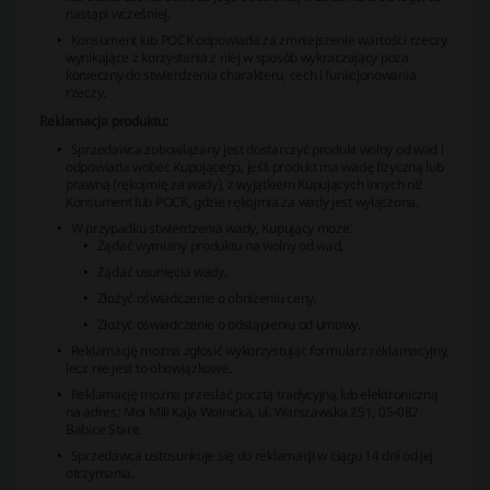
nastąpi wcześniej.
Konsument lub POCK odpowiada za zmniejszenie wartości rzeczy
wynikające z korzystania z niej w sposób wykraczający poza
konieczny do stwierdzenia charakteru, cech i funkcjonowania
rzeczy.
Reklamacja produktu:
Sprzedawca zobowiązany jest dostarczyć produkt wolny od wad i
odpowiada wobec Kupującego, jeśli produkt ma wadę fizyczną lub
prawną (rękojmię za wady), z wyjątkiem Kupujących innych niż
Konsument lub POCK, gdzie rękojmia za wady jest wyłączona.
W przypadku stwierdzenia wady, Kupujący może:
Żądać wymiany produktu na wolny od wad,
Żądać usunięcia wady,
Złożyć oświadczenie o obniżeniu ceny,
Złożyć oświadczenie o odstąpieniu od umowy.
Reklamację można zgłosić wykorzystując formularz reklamacyjny,
lecz nie jest to obowiązkowe.
Reklamację można przesłać pocztą tradycyjną lub elektroniczną
na adres: Moi Mili Kaja Wolnicka, ul. Warszawska 251, 05-082
Babice Stare.
Sprzedawca ustosunkuje się do reklamacji w ciągu 14 dni od jej
otrzymania.