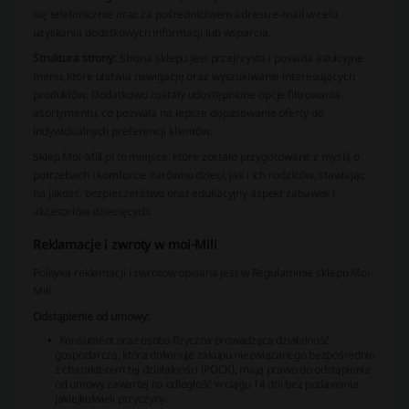
się telefonicznie oraz za pośrednictwem adresu e-mail w celu
uzyskania dodatkowych informacji lub wsparcia.
Struktura strony:
Strona sklepu jest przejrzysta i posiada intuicyjne
menu, które ułatwia nawigację oraz wyszukiwanie interesujących
produktów. Dodatkowo zostały udostępnione opcje filtrowania
asortymentu, co pozwala na lepsze dopasowanie oferty do
indywidualnych preferencji klientów.
Sklep Moi-Mili.pl to miejsce, które zostało przygotowane z myślą o
potrzebach i komforcie zarówno dzieci, jak i ich rodziców, stawiając
na jakość, bezpieczeństwo oraz edukacyjny aspekt zabawek i
akcesoriów dziecięcych.
Reklamacje i zwroty w moi-Mili
Polityka reklamacji i zwrotów opisana jest w Regulaminie sklepu Moi-
Mili.
Odstąpienie od umowy:
Konsument oraz osoba fizyczna prowadząca działalność
gospodarczą, która dokonuje zakupu niezwiązanego bezpośrednio
z charakterem tej działalności (POCK), mają prawo do odstąpienia
od umowy zawartej na odległość w ciągu 14 dni bez podawania
jakiejkolwiek przyczyny.