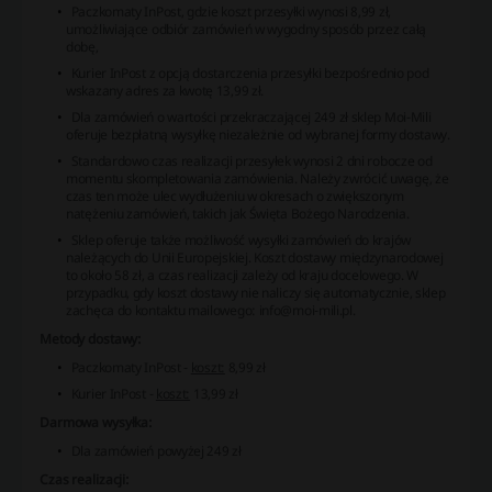
Paczkomaty InPost, gdzie koszt przesyłki wynosi 8,99 zł,
umożliwiające odbiór zamówień w wygodny sposób przez całą
dobę,
Kurier InPost z opcją dostarczenia przesyłki bezpośrednio pod
wskazany adres za kwotę 13,99 zł.
Dla zamówień o wartości przekraczającej 249 zł sklep Moi-Mili
oferuje bezpłatną wysyłkę niezależnie od wybranej formy dostawy.
Standardowo czas realizacji przesyłek wynosi 2 dni robocze od
momentu skompletowania zamówienia. Należy zwrócić uwagę, że
czas ten może ulec wydłużeniu w okresach o zwiększonym
natężeniu zamówień, takich jak Święta Bożego Narodzenia.
Sklep oferuje także możliwość wysyłki zamówień do krajów
należących do Unii Europejskiej. Koszt dostawy międzynarodowej
to około 58 zł, a czas realizacji zależy od kraju docelowego. W
przypadku, gdy koszt dostawy nie naliczy się automatycznie, sklep
zachęca do kontaktu mailowego: info@moi-mili.pl.
Metody dostawy:
Paczkomaty InPost -
koszt:
8,99 zł
Kurier InPost -
koszt:
13,99 zł
Darmowa wysyłka:
Dla zamówień powyżej 249 zł
Czas realizacji: