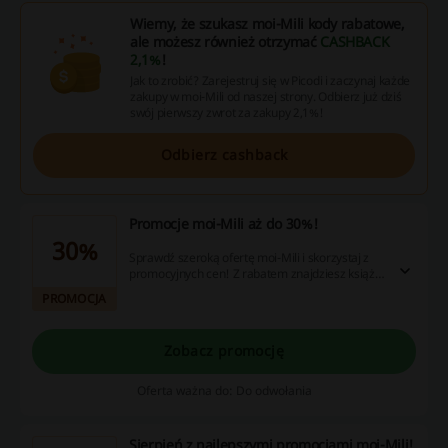
Wiemy, że szukasz moi-Mili kody rabatowe,
ale możesz również otrzymać
CASHBACK
2,1%
!
Jak to zrobić? Zarejestruj się w Picodi i zaczynaj każde
zakupy w moi-Mili od naszej strony. Odbierz już dziś
swój pierwszy zwrot za zakupy 2,1%!
Odbierz cashback
Promocje moi-Mili aż do 30%!
30%
Sprawdź szeroką ofertę moi-Mili i skorzystaj z
promocyjnych cen! Z rabatem znajdziesz książki,
zabawki, zestawy kreatywne i wiele więcej.
PROMOCJA
Zamów już dziś!
Zobacz promocję
Oferta ważna do: Do odwołania
Sierpień z najlepszymi promocjami moi-Mili!