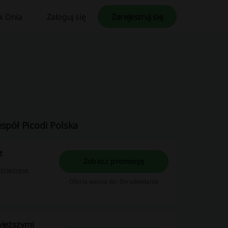
k Dnia
Zaloguj się
Zarejestruj się
espół Picodi Polska
t
Zobacz promocję
ziecięce,
Oferta ważna do: Do odwołania
świeższymi