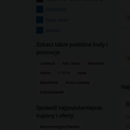
658880020
Pokaż email
Babyhit
Zobacz także podobne kody i
promocje
LaManuli
Pati i Maks
4KidsPoint
PatPat
5 10 15
Axkid
BoboWózki
Kraina Zabawy
Naj
DobreZabawki
B
Sprawdź najpopularniejsze
kupony i oferty
S
p
kod promocyjny Pakuten