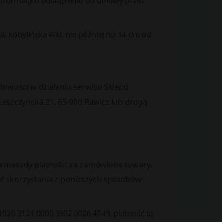
 informacji o odstąpieniu od umowy przez
. Kobylińska 40B, nie później niż 14 dni od
łowości w działaniu serwisu Sklepu
Łaszczyńska 21, 63-900 Rawicz lub drogą
e metody płatności za zamówione towary.
ość skorzystania z poniższych sposobów
020 3121 0000 6902 0026 4549; płatność tą