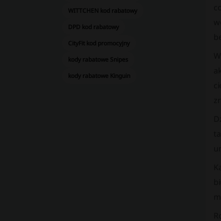
co
WITTCHEN kod rabatowy
wó
DPD kod rabatowy
b
CityFit kod promocyjny
W
kody rabatowe Snipes
ak
kody rabatowe Kinguin
c
zn
Dz
ta
um
K
bi
m
Ro