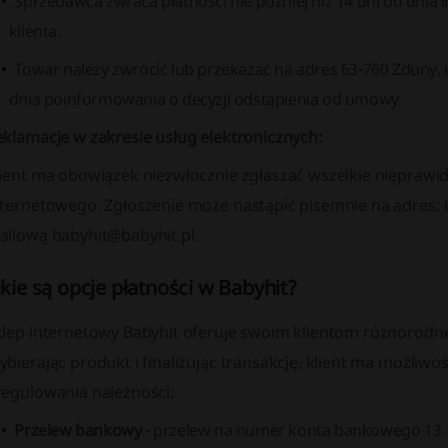
Sprzedawca zwraca płatności nie później niż 14 dni od dnia
klienta.
Towar należy zwrócić lub przekazać na adres 63-760 Zduny, ul
dnia poinformowania o decyzji odstąpienia od umowy.
eklamacje w zakresie usług elektronicznych:
lient ma obowiązek niezwłocznie zgłaszać wszelkie nieprawid
nternetowego. Zgłoszenie może nastąpić pisemnie na adres: 
ailową babyhit@babyhit.pl.
akie są opcje płatności w Babyhit?
klep internetowy Babyhit oferuje swoim klientom różnorodn
bierając produkt i finalizując transakcję, klient ma możliw
regulowania należności:
Przelew bankowy
- przelew na numer konta bankowego 13 1