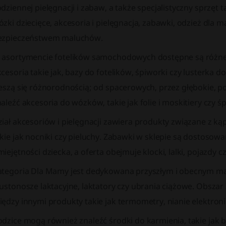
dziennej pielęgnacji i zabaw, a także specjalistyczny sprzęt 
zki dziecięce, akcesoria i pielęgnacja, zabawki, odzież dla
ezpieczeństwem maluchów.
 asortymencie fotelików samochodowych dostępne są różne
cesoria takie jak, bazy do fotelików, śpiworki czy lusterka d
ieszą się różnorodnością; od spacerowych, przez głębokie, 
aleźć akcesoria do wózków, takie jak folie i moskitiery czy śp
iał akcesoriów i pielęgnacji zawiera produkty związane z kąp
kie jak nocniki czy pieluchy. Zabawki w sklepie są dostosow
iejętności dziecka, a oferta obejmuje klocki, lalki, pojazdy 
ategoria Dla Mamy jest dedykowana przyszłym i obecnym mat
ustonosze laktacyjne, laktatory czy ubrania ciążowe. Obszar
iędzy innymi produkty takie jak termometry, nianie elektron
dzice mogą również znaleźć środki do karmienia, takie jak b