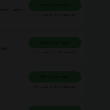
Zobacz promocję
niżkach i kodach
Oferta ważna do: Do odwołania
Zobacz promocję
 dni!
Oferta ważna do: Do odwołania
Zobacz promocję
Oferta ważna do: Do odwołania