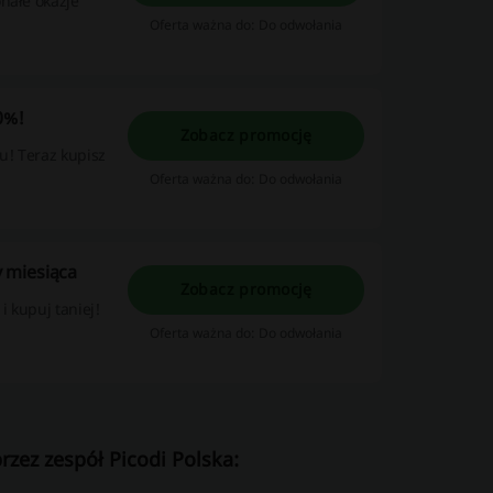
nałe okazje
Oferta ważna do: Do odwołania
0%!
Zobacz promocję
u! Teraz kupisz
Oferta ważna do: Do odwołania
 miesiąca
Zobacz promocję
 kupuj taniej!
Oferta ważna do: Do odwołania
zez zespół Picodi Polska: