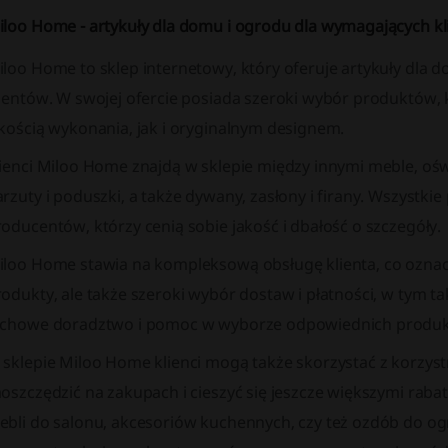
iloo Home - artykuły dla domu i ogrodu dla wymagających k
iloo Home to sklep internetowy, który oferuje artykuły dla 
lientów. W swojej ofercie posiada szeroki wybór produktów,
akością wykonania, jak i oryginalnym designem.
ienci Miloo Home znajdą w sklepie między innymi meble, oświ
arzuty i poduszki, a także dywany, zasłony i firany. Wszys
oducentów, którzy cenią sobie jakość i dbałość o szczegóły.
loo Home stawia na kompleksową obsługę klienta, co oznacza
odukty, ale także szeroki wybór dostaw i płatności, w tym tak
achowe doradztwo i pomoc w wyborze odpowiednich produ
 sklepie Miloo Home klienci mogą także skorzystać z korzyst
oszczędzić na zakupach i cieszyć się jeszcze większymi rabat
ebli do salonu, akcesoriów kuchennych, czy też ozdób do o