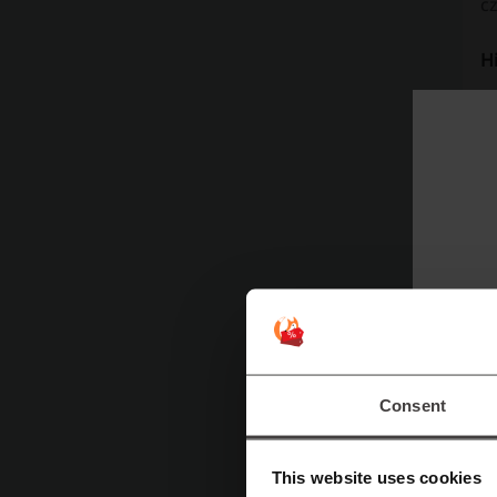
c
Hi
Mi
dw
n
J
wy
s
kl
W
sw
Consent
ca
w
This website uses cookies