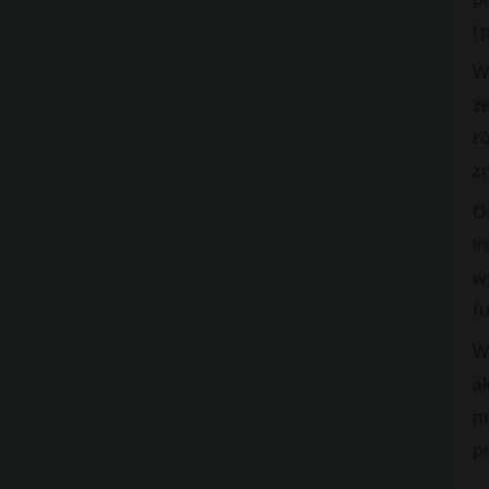
i 
W 
z
ró
zn
O
in
wy
fu
W 
a
m
pr