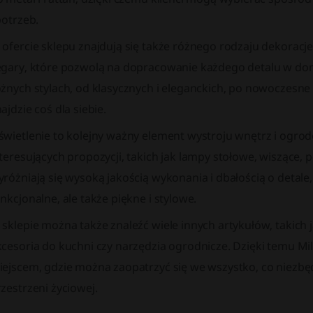
potrzeb.
ofercie sklepu znajdują się także różnego rodzaju dekoracje,
egary, które pozwolą na dopracowanie każdego detalu w d
żnych stylach, od klasycznych i eleganckich, po nowoczesne 
ajdzie coś dla siebie.
świetlenie to kolejny ważny element wystroju wnętrz i ogro
teresujących propozycji, takich jak lampy stołowe, wiszące, 
różniają się wysoką jakością wykonania i dbałością o detale, 
nkcjonalne, ale także piękne i stylowe.
sklepie można także znaleźć wiele innych artykułów, takich j
kcesoria do kuchni czy narzędzia ogrodnicze. Dzięki temu 
iejscem, gdzie można zaopatrzyć się we wszystko, co niezbę
zestrzeni życiowej.