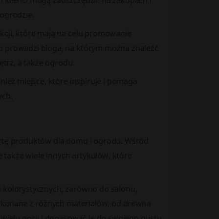
m klienci mogą zaoszczędzić na zakupach i
 ogrodzie.
kcji, które mają na celu promowanie
ep prowadzi bloga, na którym można znaleźć
ętrz, a także ogrodu.
nież miejsce, które inspiruje i pomaga
ych.
fertę produktów dla domu i ogrodu. Wśród
e także wiele innych artykułów, które
h kolorystycznych, zarówno do salonu,
 wykonane z różnych materiałów, od drewna
 wielu opcji i dopasować je do swojego gustu