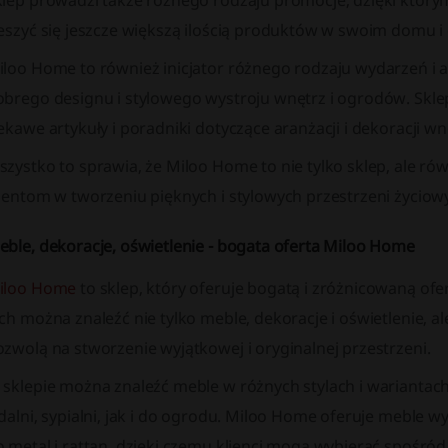
klep prowadzi także różnego rodzaju promocje, dzięki który
ieszyć się jeszcze większą ilością produktów w swoim domu i
iloo Home to również inicjator różnego rodzaju wydarzeń i a
obrego designu i stylowego wystroju wnętrz i ogrodów. Skl
ekawe artykuły i poradniki dotyczące aranżacji i dekoracji wn
zystko to sprawia, że Miloo Home to nie tylko sklep, ale rów
lientom w tworzeniu pięknych i stylowych przestrzeni życiow
eble, dekoracje, oświetlenie - bogata oferta Miloo Home
iloo Home
to sklep, który oferuje bogatą i zróżnicowaną o
ch można znaleźć nie tylko meble, dekoracje i oświetlenie, al
zwolą na stworzenie wyjątkowej i oryginalnej przestrzeni.
 sklepie można znaleźć meble w różnych stylach i wariantac
adalni, sypialni, jak i do ogrodu. Miloo Home oferuje meble
 metal i rattan, dzięki czemu klienci mogą wybierać spośród