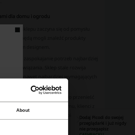
.
łami dla domu i ogrodu
. Historia sklepu zaczyna się od pomysłu
ym klienci będą mogli znaleźć produkty
m i stylowym designem.
 nacisk na zaspokajanie potrzeb najbardziej
onalne rozwiązania. Sklep stale rozwija
ą potrzeby nawet najbardziej wymagających
online, Miloo Home postanowiło przenieść
ać do swoich klientów. Dzięki temu, klienci z
About
amawiając produkty online i odbierając je w
Dodaj Picodi do swojej
przeglądarki i już nigdy
nie przegapisz
CASHBACKU