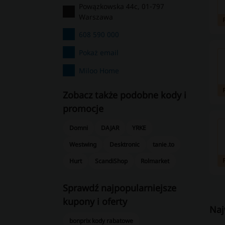
Powązkowska 44c, 01-797
Warszawa
608 590 000
Pokaż email
Miloo Home
Zobacz także podobne kody i
promocje
Domni
DAJAR
YRKE
Westwing
Desktronic
tanie.to
Hurt
ScandiShop
Rolmarket
Sprawdź najpopularniejsze
kupony i oferty
Naj
bonprix kody rabatowe