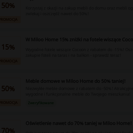
50%
Korzystaj z okazji na zakup mebli do domu oraz mebli o
zwlekaj i oszczędź nawet do 50%!
PROMOCJA
W Miloo Home 15% zniżki na fotele wiszące Coc
15%
Wygodne fotele wiszące Cocoon z rabatem do -15%! Osz
zakupie foteli na taras i na balkon - sprawdź teraz!
PROMOCJA
Meble domowe w Miloo Home do 50% taniej!
50%
Niezwykłe meble domowe z rabatem do -50%! Atrakcyjn
wygodne i funkcjonalne meble do Twojego mieszkania!
PROMOCJA
Zweryfikowane
Oświetlenie nawet do 70% taniej w Miloo Home!
70%