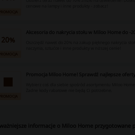
Odbierz teraz nawet do 70% zniżki na oświetlenie! Dosko
cenowe na lampy i inne produkty - zobacz!
PROMOCJA
Akcesoria do nakrycia stołu w Miloo Home do -2
20%
Oszczędź nawet do 20% na zakup pięknego nakrycia stoł
naczynia, sztućce i inne produkty w niższej cenie!
PROMOCJA
Promocja Miloo Home! Sprawdź najlepsze oferty
Wybierz coś dla siebie spośród asortymentu Miloo Home i
Żadne kody rabatowe nie będą Ci potrzebne.
PROMOCJA
ważniejsze informacje o Miloo Home przygotowane pr