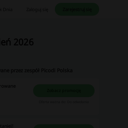
k Dnia
Zaloguj się
Zarejestruj się
ień 2026
ane przez zespół Picodi Polska
erowane
Zobacz promocję
Oferta ważna do: Do odwołania
aniej!