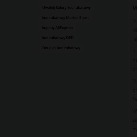
M
Uwolnij Kolory kod rabatowy
kod rabatowy Martes Sport
M
kupony AliExpress
k
kod rabatowy DPD
j
Douglas kod rabatowy
Kl
n
pr
Mi
pr
f
W
za
m