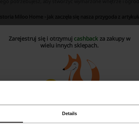
zego potrzebujesz, aby stworzyć wymarzone wnętrze i ogród
storia Miloo Home - jak zaczęła się nasza przygoda z artyku
loo Home zrodził się z pasji do artykułów dla domu i ogrodu
Zarejestruj się i otrzymuj
cashback
za zakupy w
óch przyjaciół, którzy postanowili stworzyć miejsce, w któr
wielu innych sklepach.
ajwyższej jakości, wyróżniające się oryginalnym wzornictwe
uż od samego początku działalności, Miloo Home kładzie duży
magających klientów, którzy cenią sobie eleganckie i funkcj
woją ofertę, wprowadzając nowe produkty, które zaspokajaj
ientów.
raz z rozwojem internetu i rosnącą popularnością zakupów 
oją działalność do sieci, aby jeszcze łatwiej i szybciej docier
Details
Zarejestruj się przez Facebooka
łego kraju mogą teraz skorzystać z bogatej oferty sklepu, z
ygodny dla siebie sposób.
Zarejestruj się przez konto Google