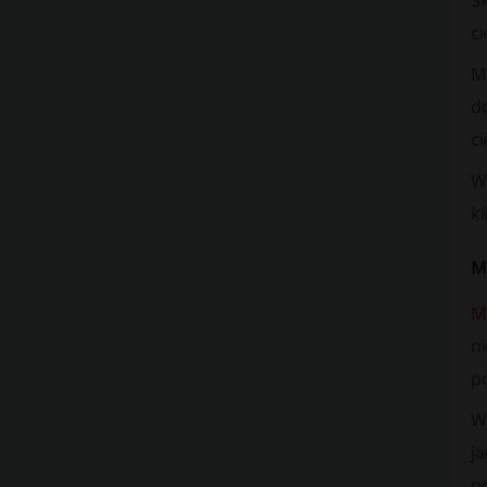
S
c
M
d
ci
Ws
k
M
M
ni
po
W
j
po