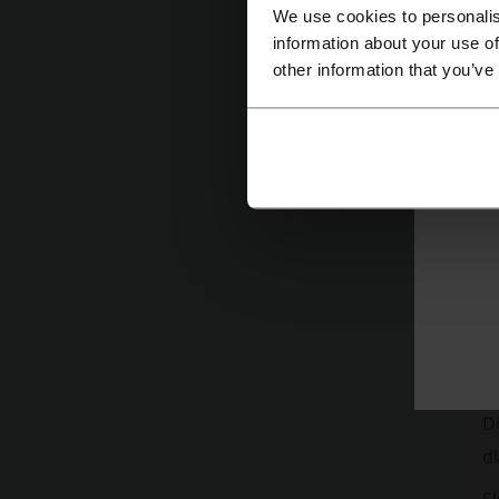
W
We use cookies to personalis
si
information about your use of
s
other information that you’ve
n
Co
Mi
o
kt
J
K
d
D
d