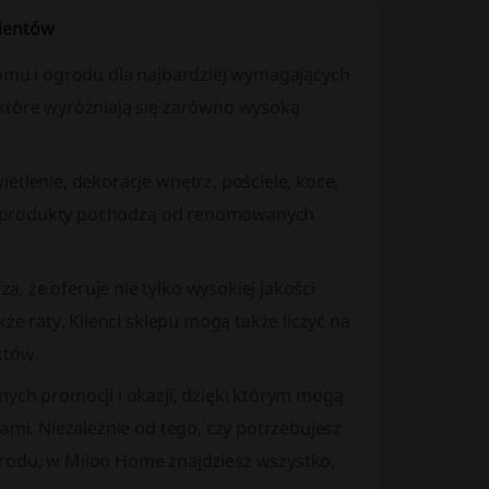
lientów
domu i ogrodu dla najbardziej wymagających
 które wyróżniają się zarówno wysoką
etlenie, dekoracje wnętrz, pościele, koce,
tkie produkty pochodzą od renomowanych
, że oferuje nie tylko wysokiej jakości
że raty. Klienci sklepu mogą także liczyć na
któw.
nych promocji i okazji, dzięki którym mogą
ami. Niezależnie od tego, czy potrzebujesz
grodu, w Miloo Home znajdziesz wszystko,