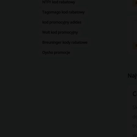
NTFY kod rabatowy
Tagomago kod rabatowy
kod promocyjny adidas
Wolt kod promocyjny
Breuninger kody rabatowe
Oysho promocje
Naj
C
S
d
t
w