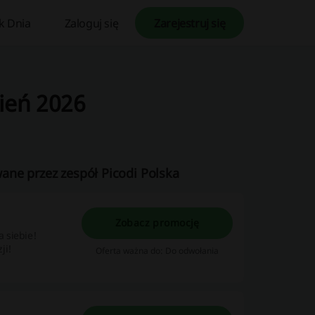
k Dnia
Zaloguj się
Zarejestruj się
ień 2026
ane przez zespół Picodi Polska
Zobacz promocję
 siebie!
ji!
Oferta ważna do: Do odwołania