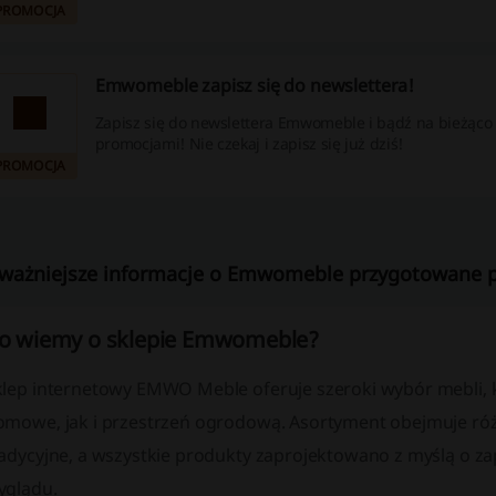
PROMOCJA
Emwomeble zapisz się do newslettera!
Zapisz się do newslettera Emwomeble i bądź na bieżąco
promocjami! Nie czekaj i zapisz się już dziś!
PROMOCJA
ważniejsze informacje o Emwomeble przygotowane pr
o wiemy o sklepie Emwomeble?
klep internetowy EMWO Meble oferuje szeroki wybór mebli, 
omowe, jak i przestrzeń ogrodową. Asortyment obejmuje róż
radycyjne, a wszystkie produkty zaprojektowano z myślą o z
yglądu.