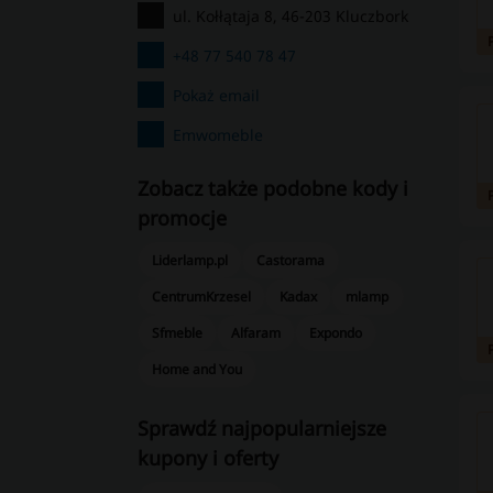
ul. Kołłątaja 8, 46-203 Kluczbork
+48 77 540 78 47
Pokaż email
Emwomeble
Zobacz także podobne kody i
promocje
Liderlamp.pl
Castorama
CentrumKrzesel
Kadax
mlamp
Sfmeble
Alfaram
Expondo
Home and You
Sprawdź najpopularniejsze
kupony i oferty