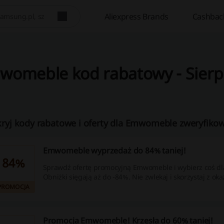
Aliexpress Brands
Cashbac
womeble kod rabatowy - Sierp
ryj kody rabatowe i oferty dla Emwomeble zweryfikow
Emwomeble wyprzedaż do 84% taniej!
84%
Sprawdź ofertę promocyjną Emwomeble i wybierz coś dla
Obniżki sięgają aż do -84%. Nie zwlekaj i skorzystaj z okaz
PROMOCJA
Promocja Emwomeble! Krzesła do 60% taniej!