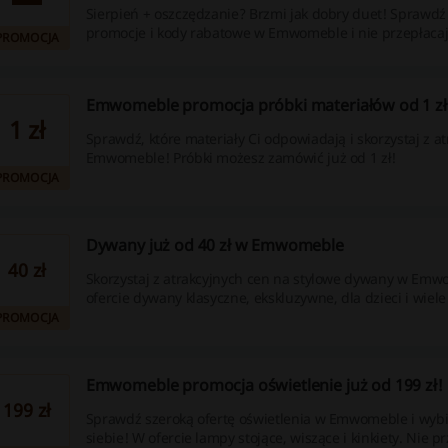
Sierpień + oszczędzanie? Brzmi jak dobry duet! Sprawd
promocje i kody rabatowe w Emwomeble i nie przepłacaj
PROMOCJA
Emwomeble promocja próbki materiałów od 1 zł
1 zł
Sprawdź, które materiały Ci odpowiadają i skorzystaj z a
Emwomeble! Próbki możesz zamówić już od 1 zł!
PROMOCJA
Dywany już od 40 zł w Emwomeble
40 zł
Skorzystaj z atrakcyjnych cen na stylowe dywany w Em
ofercie dywany klasyczne, ekskluzywne, dla dzieci i wiele
PROMOCJA
Emwomeble promocja oświetlenie już od 199 zł!
199 zł
Sprawdź szeroką ofertę oświetlenia w Emwomeble i wybi
siebie! W ofercie lampy stojące, wiszące i kinkiety. Nie p