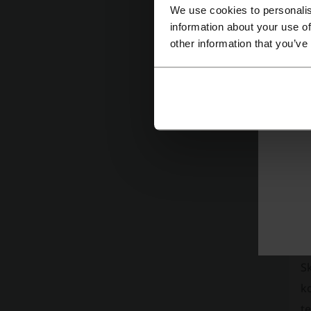
We use cookies to personalis
information about your use of
other information that you’ve
D
o
S
ko
t