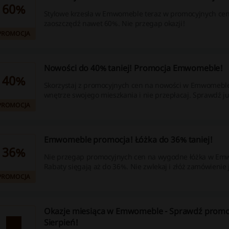
60%
Stylowe krzesła w Emwomeble teraz w promocyjnych cen
zaoszczędź nawet 60%. Nie przegap okazji!
PROMOCJA
Nowości do 40% taniej! Promocja Emwomeble!
40%
Skorzystaj z promocyjnych cen na nowości w Emwomebl
wnętrze swojego mieszkania i nie przepłacaj. Sprawdź ju
PROMOCJA
Emwomeble promocja! Łóżka do 36% taniej!
36%
Nie przegap promocyjnych cen na wygodne łóżka w Em
Rabaty sięgają aż do 36%. Nie zwlekaj i złóż zamówienie 
PROMOCJA
Okazje miesiąca w Emwomeble - Sprawdź promo
Sierpień!