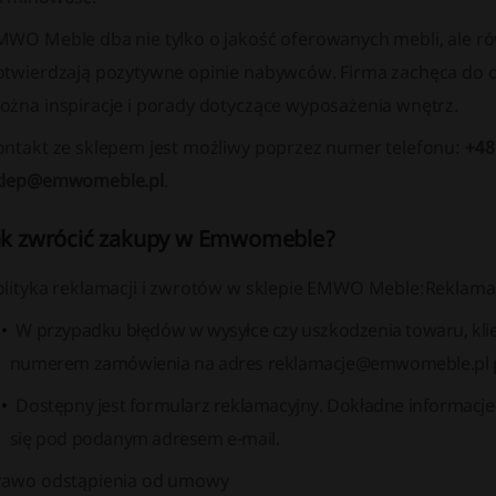
MWO Meble dba nie tylko o jakość oferowanych mebli, ale ró
otwierdzają pozytywne opinie nabywców. Firma zachęca do o
ożna inspiracje i porady dotyczące wyposażenia wnętrz.
ontakt ze sklepem jest możliwy poprzez numer telefonu:
+48
klep@emwomeble.pl
.
ak zwrócić zakupy w Emwomeble?
olityka reklamacji i zwrotów w sklepie EMWO Meble:Reklama
W przypadku błędów w wysyłce czy uszkodzenia towaru, klie
numerem zamówienia na adres reklamacje@emwomeble.pl pr
Dostępny jest formularz reklamacyjny. Dokładne informacje 
się pod podanym adresem e-mail.
rawo odstąpienia od umowy