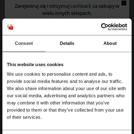
In360
VidaXL
Farnell
Fabryka Sypialni
Zarejestruj się i otrzymuj
cashback
za zakupy w
wielu innych sklepach.
Sprawdź najpopularniejsze kupony i oferty
DHL kod rabatowy
Żabka kupony rabatowe
ANSWEAR kod rabatowy
kod rabatowy Westwing
Consent
Details
About
kody rabatowe Ulla Popken
4F kod rabatowy
This website uses cookies
We use cookies to personalise content and ads, to
Najważniejsze informacje o meble.pl
Zarejestruj się przez Facebooka
provide social media features and to analyse our traffic.
przygotowane przez zespół Picodi Polska:
We also share information about your use of our site with
our social media, advertising and analytics partners who
Zarejestruj się przez konto Google
Sklep meblowy Meble.pl – szeroki wybór mebli i
may combine it with other information that you’ve
wyposażenia wnętrz
provided to them or that they’ve collected from your use
Zarejestruj się przez swój e-mail
Meble.pl (meble.pl) to jeden z największych polskich sklepów
of their services.
internetowych z meblami i akcesoriami wyposażenia wnętrz. Oferta
obejmuje zarówno gotowe kolekcje mebli, jak i rozwiązania