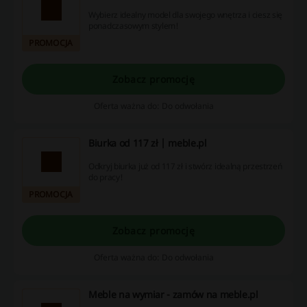
Wybierz idealny model dla swojego wnętrza i ciesz się
ponadczasowym stylem!
PROMOCJA
Zobacz promocję
Oferta ważna do: Do odwołania
Biurka od 117 zł | meble.pl
Odkryj biurka już od 117 zł i stwórz idealną przestrzeń
do pracy!
PROMOCJA
Zobacz promocję
Oferta ważna do: Do odwołania
Meble na wymiar - zamów na meble.pl