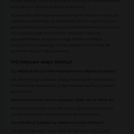
Sposób dostawy zależy od gabarytów produktów i może obejmować
przesyłki kurierskie lub transport dedykowany.
W przypadku mebli wykonywanych na wymiar termin realizacji jest
uzależniony od konfiguracji zamówienia. Klienci mogą korzystać z
pomocy działu obsługi klienta podczas kompletowania wyposażenia
oraz uzyskać wsparcie w zakresie reklamacji i zgłoszeń
posprzedażowych. Konsumenci mają również możliwość
skorzystania z ustawowego prawa odstąpienia od umowy dla
produktów objętych taką procedurą.
FAQ dotyczące sklepu Meble.pl
Czy Meble.pl oferuje meble wykonywane na indywidualy wymiar?
Tak. Klienci mogą zamawiać między innymi szafki kuchenne oraz
inne elementy wyposażenia przygotowywane według wybranych
parametrów.
Jakie pomieszczenia można wyposażyć dzięki ofercie Meble.pl?
Asortyment obejmuje meble do salonu, sypialni, kuchni, jadalni,
przedpokoju, pokoju dziecięcego oraz domowego biura.
Czy w Meble.pl dostępne są również akcesoria meblowe?
Tak. Oprócz gotowych mebli sklep oferuje także blaty, panele