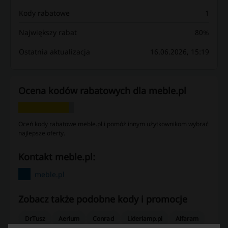
Kody rabatowe
1
Największy rabat
80%
Ostatnia aktualizacja
16.06.2026, 15:19
Ocena kodów rabatowych dla meble.pl
Oceń kody rabatowe meble.pl i pomóż innym użytkownikom wybrać
najlepsze oferty.
kontakt meble.pl:
meble.pl
Zobacz także podobne kody i promocje
DrTusz
Aerium
Conrad
Liderlamp.pl
Alfaram