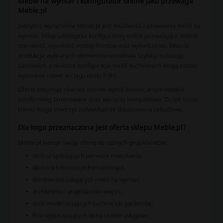
Meble na wymiar i konfigurator online jako przewaga
Meble.pl
Jednym z wyróżników Meble.pl jest możliwość zamawiania mebli na
wymiar. Sklep udostępnia konfiguratory online pozwalające dobrać
szerokość, wysokość, rodzaj frontów oraz wykończenie. Własna
produkcja wybranych elementów umożliwia szybką realizację
zamówień, a niektóre konfiguracje mebli kuchennych mogą zostać
wykonane nawet w ciągu około 8 dni.
Oferta obejmuje również szeroki wybór blatów, w tym modele
postforming, laminowane oraz warianty kompaktowe. Dzięki temu
klienci mogą stworzyć indywidualnie dopasowaną zabudowę.
Dla kogo przeznaczona jest oferta sklepu Meble.pl?
Meble.pl kieruje swoją ofertę do różnych grup klientów:
osób urządzających pierwsze mieszkanie,
właścicieli domów jednorodzinnych,
klientów poszukujących mebli na wymiar,
architektów i projektantów wnętrz,
osób modernizujących kuchnię lub garderobę,
firm wyposażających biura i lokale usługowe.