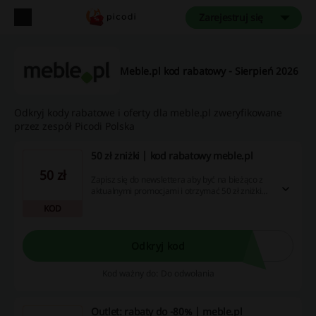
Zarejestruj się
Meble.pl kod rabatowy - Sierpień 2026
Odkryj kody rabatowe i oferty dla meble.pl zweryfikowane
przez zespół Picodi Polska
50 zł zniżki | kod rabatowy meble.pl
50 zł
Zapisz się do newslettera aby być na bieżąco z
aktualnymi promocjami i otrzymać 50 zł zniżki
na pierwsze zakupy.
KOD
Odkryj kod
Kod ważny do: Do odwołania
Outlet: rabaty do -80% | meble.pl