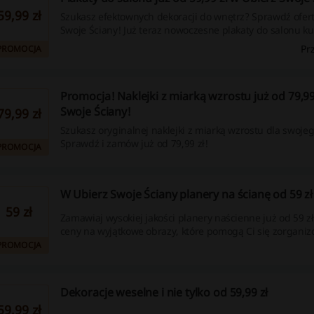
59,99 zł
Szukasz efektownych dekoracji do wnętrz? Sprawdź ofer
Swoje Ściany! Już teraz nowoczesne plakaty do salonu ku
zł.
Pr
PROMOCJA
Promocja! Naklejki z miarką wzrostu już od 79,99
Swoje Ściany!
79,99 zł
Szukasz oryginalnej naklejki z miarką wzrostu dla swoje
Sprawdź i zamów już od 79,99 zł!
PROMOCJA
W Ubierz Swoje Ściany planery na ścianę od 59 zł
59 zł
Zamawiaj wysokiej jakości planery naścienne już od 59 zł
ceny na wyjątkowe obrazy, które pomogą Ci się zorganiz
PROMOCJA
Dekoracje weselne i nie tylko od 59,99 zł
59,99 zł