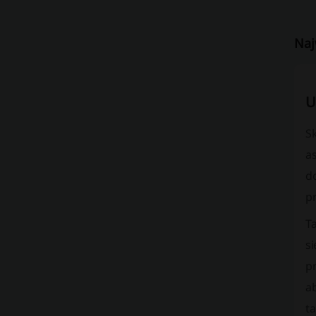
Naj
U
S
as
d
pr
T
si
p
ab
t