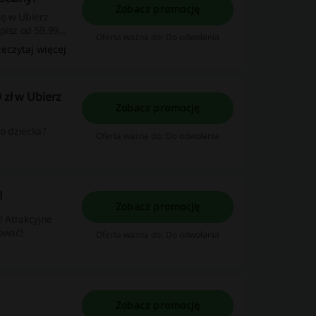
Zobacz promocję
tę w Ubierz
pisz od 59,99
Oferta ważna do: Do odwołania
zeczytaj więcej
 zł w Ubierz
Zobacz promocję
go dziecka?
Oferta ważna do: Do odwołania
!
Zobacz promocję
! Atrakcyjne
ować!
Oferta ważna do: Do odwołania
Zobacz promocję