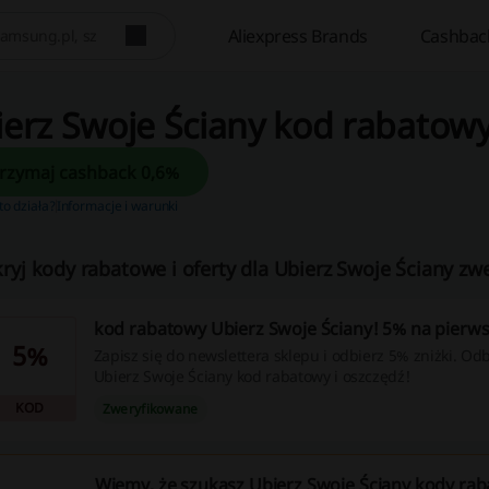
Aliexpress Brands
Cashbac
erz Swoje Ściany kod rabatowy
Otrzymaj cashback 0,6%
 to działa?
Informacje i warunki
ryj kody rabatowe i oferty dla Ubierz Swoje Ściany zw
kod rabatowy Ubierz Swoje Ściany! 5% na pierw
5%
Zapisz się do newslettera sklepu i odbierz 5% zniżki. Od
Ubierz Swoje Ściany kod rabatowy i oszczędź!
KOD
Zweryfikowane
Wiemy, że szukasz Ubierz Swoje Ściany kody rab