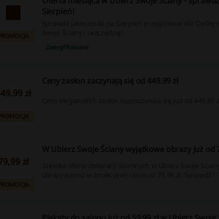
Oferta miesiąca w Ubierz Swoje Ściany - Sprawdź
Sierpień!
Sprawdź jakie zniżki na Sierpień przygotował dla Ciebie 
Swoje Ściany i oszczędzaj!
PROMOCJA
Zweryfikowane
Ceny zasłon zaczynają się od 449.99 zł
49.99 zł
Ceny eleganckich zasłon rozpoczynają się już od 449.99 z
PROMOCJA
W Ubierz Swoje Ściany wyjątkowe obrazy już od 7
79,99 zł
Szeroka oferta dekoracji ściennych w Ubierz Swoje Ściany
obrazy kupisz w atrakcyjnej cenie od 79,99 zł. Sprawdź!
PROMOCJA
Plakaty do salonu już od 59,99 zł w Ubierz Swoje 