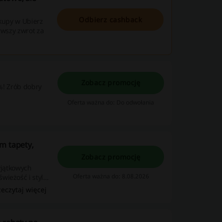
Odbierz cashback
akupy w Ubierz
rwszy zwrot za
Zobacz promocję
%! Zrób dobry
Oferta ważna do: Do odwołania
m tapety,
Zobacz promocję
yjątkowych
Oferta ważna do: 8.08.2026
wieżość i styl
zeczytaj więcej