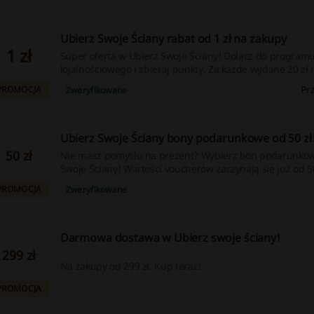
Ubierz Swoje Ściany rabat od 1 zł na zakupy
1 zł
Super oferta w Ubierz Swoje Ściany! Dołącz do program
lojalnościowego i zbieraj punkty. Za każde wydane 20 zł 
otrzymasz 1 punkt na kolejne zamówienie. 1 punkt równa 
Pr
PROMOCJA
Zweryfikowane
Ubierz Swoje Ściany bony podarunkowe od 50 zł
50 zł
Nie masz pomysłu na prezent? Wybierz bon podarunkow
Swoje Ściany! Wartości voucherów zaczynają się już od 50
PROMOCJA
Zweryfikowane
Darmowa dostawa w Ubierz swoje ściany!
299 zł
Na zakupy od 299 zł. Kup teraz!
PROMOCJA