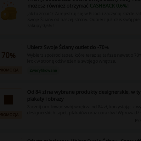
możesz również otrzymać
CASHBACK 0,6%
!
Jak to zrobić? Zarejestruj się w Picodi i zaczynaj każde z
Swoje Ściany od naszej strony. Odbierz już dziś swój pie
zakupy 0,6%!
Ubierz Swoje Ściany outlet do -70%
70%
Wybierz spośród tapet, które teraz są tańsze nawet o 70
krok w stronę odświeżenia swojego wnętrza.
PROMOCJA
Zweryfikowane
Od 84 zł na wybrane produkty designerskie, w ty
plakaty i obrazy
Zacznij urnikować swój wnętrza od 84 zł, korzystając z w
designerskich tapet, plakatów oraz obrazów! Wprowadź ś
PROMOCJA
do swojego domu dzięki naszym unikalnym produktom.
Pr