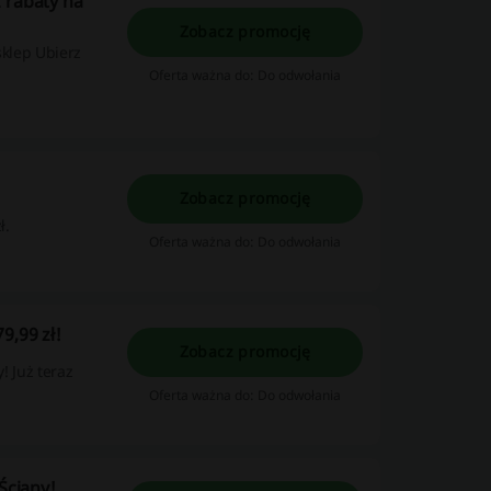
 rabaty na
Zobacz promocję
sklep Ubierz
Oferta ważna do: Do odwołania
Zobacz promocję
ł.
Oferta ważna do: Do odwołania
9,99 zł!
Zobacz promocję
! Już teraz
Oferta ważna do: Do odwołania
Ściany!