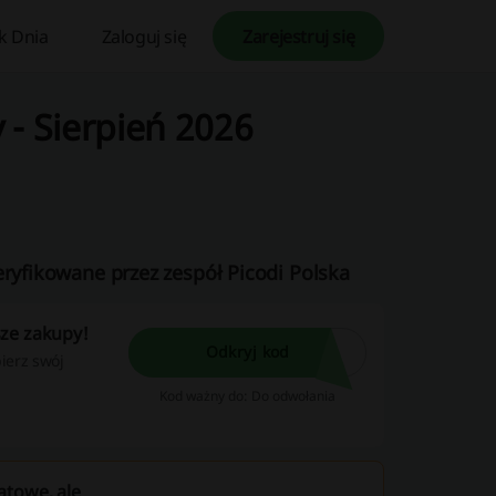
k Dnia
Zaloguj się
Zarejestruj się
 - Sierpień 2026
eryfikowane przez zespół Picodi Polska
sze zakupy!
Odkryj kod
bierz swój
Kod ważny do: Do odwołania
atowe, ale