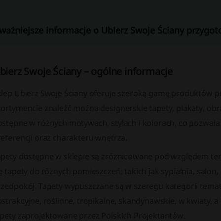
ważniejsze informacje o Ubierz Swoje Ściany przygot
bierz Swoje Ściany – ogólne informacje
klep Ubierz Swoje Ściany oferuje szeroką gamę produktów p
ortymencie znaleźć można designerskie tapety, plakaty, obra
ostępne w różnych motywach, stylach i kolorach, co pozwal
eferencji oraz charakteru wnętrza.
apety dostępne w sklepie są zróżnicowane pod względem tema
ę tapety do różnych pomieszczeń, takich jak sypialnia, salon, 
rzedpokój. Tapety wypuszczane są w szeregu kategorii tema
strakcyjne, roślinne, tropikalne, skandynawskie, w kwiaty, a
apety zaprojektowane przez Polskich Projektantów.