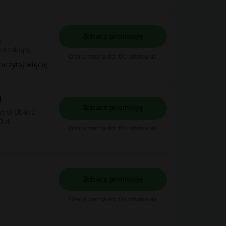
Zobacz promocję
u
na zakupy,
Oferta ważna do: Do odwołania
się 1 zł.
zeczytaj więcej
!
Zobacz promocję
y w Ubierz
 zł.
Oferta ważna do: Do odwołania
Zobacz promocję
Oferta ważna do: Do odwołania