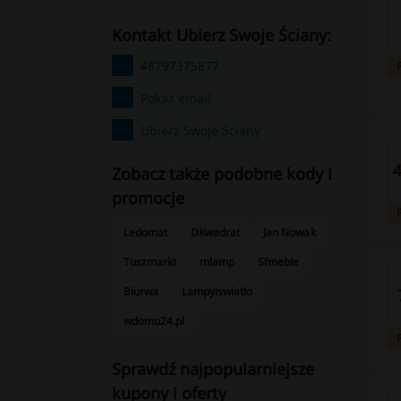
kontakt Ubierz Swoje Ściany:
48797375877
Pokaż email
Ubierz Swoje Ściany
4
Zobacz także podobne kody i
promocje
Ledomat
DKwadrat
Jan Nowak
Tuszmarkt
mlamp
Sfmeble
Biurwa
Lampyiswiatlo
wdomu24.pl
Sprawdź najpopularniejsze
kupony i oferty