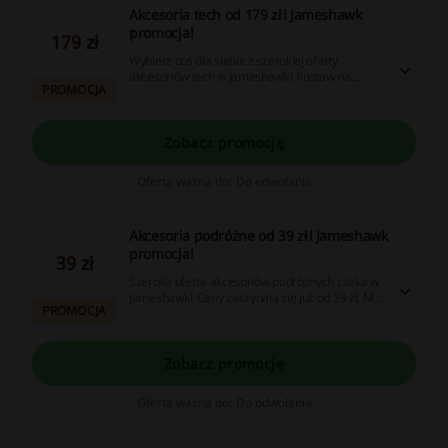
Akcesoria tech od 179 zł! Jameshawk
promocja!
179 zł
Wybierz coś dla siebie z szerokiej oferty
akcesoriów tech w Jameshawk! Postaw na
PROMOCJA
produkt wysokiej jakości i złóż zamówienie już
dziś!
Zobacz promocję
Oferta ważna do: Do odwołania
Akcesoria podróżne od 39 zł! Jameshawk
promocja!
39 zł
Szeroka oferta akcesoriów podróżnych czeka w
Jameshawk! Ceny zaczynają się już od 39 zł. Nie
PROMOCJA
zwlekaj i złóż zamówienie!
Zobacz promocję
Oferta ważna do: Do odwołania