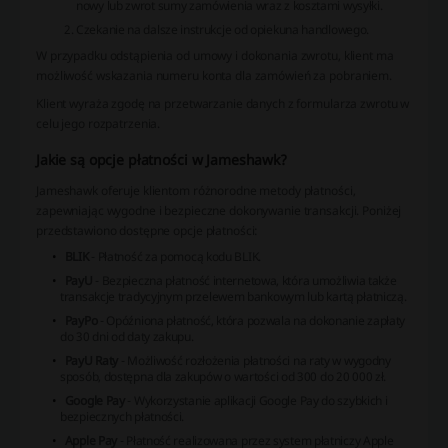
nowy lub zwrot sumy zamówienia wraz z kosztami wysyłki.
Czekanie na dalsze instrukcje od opiekuna handlowego.
W przypadku odstąpienia od umowy i dokonania zwrotu, klient ma
możliwość wskazania numeru konta dla zamówień za pobraniem.
Klient wyraża zgodę na przetwarzanie danych z formularza zwrotu w
celu jego rozpatrzenia.
Jakie są opcje płatności w Jameshawk?
Jameshawk oferuje klientom różnorodne metody płatności,
zapewniając wygodne i bezpieczne dokonywanie transakcji. Poniżej
przedstawiono dostępne opcje płatności:
BLIK
- Płatność za pomocą kodu BLIK.
PayU
- Bezpieczna płatność internetowa, która umożliwia także
transakcje tradycyjnym przelewem bankowym lub kartą płatniczą.
PayPo
- Opóźniona płatność, która pozwala na dokonanie zapłaty
do 30 dni od daty zakupu.
PayU Raty
- Możliwość rozłożenia płatności na raty w wygodny
sposób, dostępna dla zakupów o wartości od 300 do 20 000 zł.
Google Pay
- Wykorzystanie aplikacji Google Pay do szybkich i
bezpiecznych płatności.
Apple Pay
- Płatność realizowana przez system płatniczy Apple