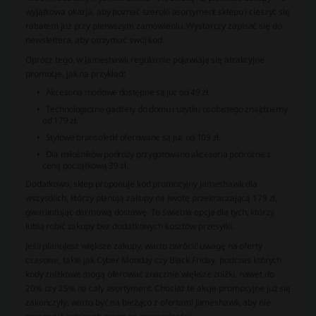
wyjątkowa okazja, aby poznać szeroki asortyment sklepu i cieszyć się
rabatem już przy pierwszym zamówieniu. Wystarczy zapisać się do
newslettera, aby otrzymać swój kod.
Oprócz tego, w Jameshawk regularnie pojawiają się atrakcyjne
promocje, jak na przykład:
Akcesoria modowe dostępne są już od 49 zł.
Technologiczne gadżety do domu i użytku osobistego znajdziemy
od 179 zł.
Stylowe bransoletki oferowane są już od 109 zł.
Dla miłośników podróży przygotowano akcesoria podróżne z
ceną początkową 39 zł.
Dodatkowo, sklep proponuje kod promocyjny Jameshawk dla
wszystkich, którzy planują zakupy na kwotę przekraczającą 179 zł,
gwarantując darmową dostawę. To świetna opcja dla tych, którzy
lubią robić zakupy bez dodatkowych kosztów przesyłki.
Jeśli planujesz większe zakupy, warto zwrócić uwagę na oferty
czasowe, takie jak Cyber Monday czy Black Friday, podczas których
kody zniżkowe mogą oferować znacznie większe zniżki, nawet do
20% czy 25% na cały asortyment. Chociaż te akcje promocyjne już się
zakończyły, warto być na bieżąco z ofertami Jameshawk, aby nie