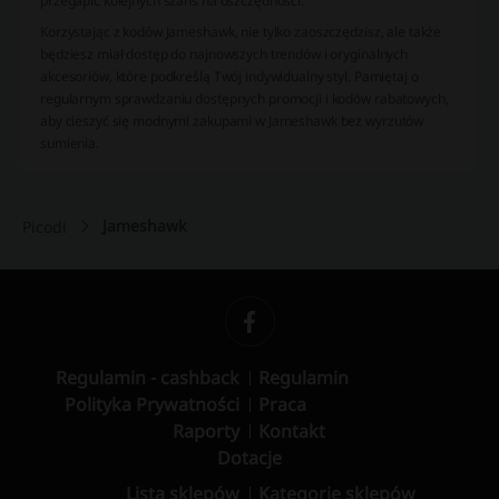
przegapić kolejnych szans na oszczędności.
Korzystając z kodów Jameshawk, nie tylko zaoszczędzisz, ale także
będziesz miał dostęp do najnowszych trendów i oryginalnych
akcesoriów, które podkreślą Twój indywidualny styl. Pamiętaj o
regularnym sprawdzaniu dostępnych promocji i kodów rabatowych,
aby cieszyć się modnymi zakupami w Jameshawk bez wyrzutów
sumienia.
Jameshawk
Picodi
Regulamin - cashback
Regulamin
Polityka Prywatności
Praca
Raporty
Kontakt
Dotacje
Lista sklepów
Kategorie sklepów