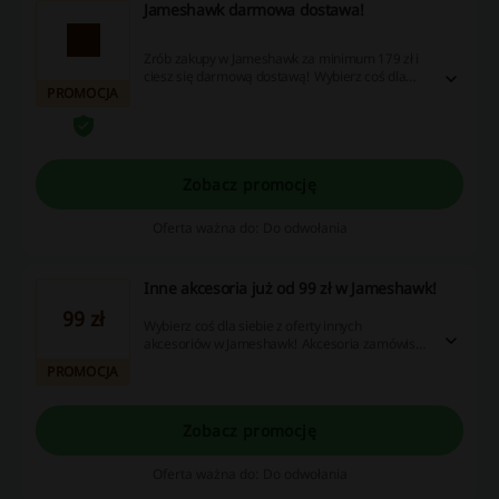
Jameshawk darmowa dostawa!
Zrób zakupy w Jameshawk za minimum 179 zł i
ciesz się darmową dostawą! Wybierz coś dla
PROMOCJA
siebie i zamów już dziś!
Zobacz promocję
Oferta ważna do: Do odwołania
Inne akcesoria już od 99 zł w Jameshawk!
99 zł
Wybierz coś dla siebie z oferty innych
akcesoriów w Jameshawk! Akcesoria zamówisz
już od 99 zł. Nie zwlekaj i złóż zamówienie!
PROMOCJA
Zobacz promocję
Oferta ważna do: Do odwołania