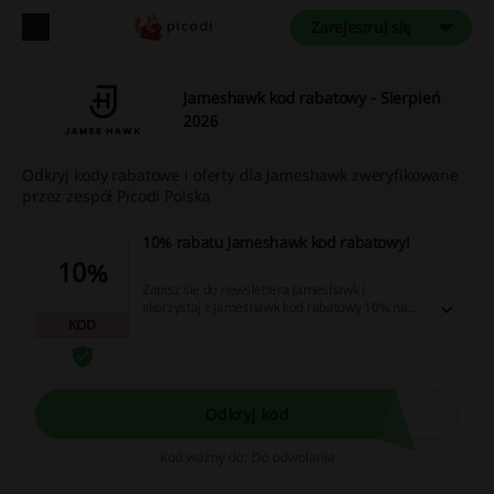
Zarejestruj się
Jameshawk kod rabatowy - Sierpień
2026
Odkryj kody rabatowe i oferty dla Jameshawk zweryfikowane
przez zespół Picodi Polska
10% rabatu Jameshawk kod rabatowy!
10%
Zapisz się do newslettera Jameshawk i
skorzystaj z Jameshawk kod rabatowy 10% na
KOD
pierwsze zamówienie! Dodatkowo będziesz na
bieżąco z aktualnymi promocjami!
Odkryj kod
Kod ważny do: Do odwołania