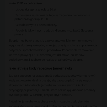
Kurier DPD za pobraniem
Usługa dostępna za opłatą 20 zł.
Zamówienia są nadawane tego samego dnia po dokonaniu
płatności do godziny 11:00.
Czas dostawy to 1 dzień roboczy.
Podobnie jak w innych opcjach, klient ma możliwość śledzenia
przesyłki.
Sklep James Hawk stara się zagwarantować klientom terminową i
wygodną dostawę zakupów, szanując przy tym ich czas i preferencje
dotyczące sposobów odbioru produktów. Ponadto dla zamówień o
wartości powyżej 179 zł dostawa jest darmowa, co stanowi
dodatkowy atut i zachętę do realizacji zakupów w sklepie.
Jakie istnieją kody rabatowe Jameshawk?
Szukasz sposobu na oszczędność podczas zakupów w Jameshawk?
Kody zniżkowe to idealna okazja, aby zaoszczędzić na stylowych
akcesoriach i dodatkach. Jameshawk oferuje swoim klientom
przyciągające promocje i zniżki, które pozwalają kupować produkty
wysokiej jakości w bardziej przystępnych cenach.
Aktualnie, Jameshawk zachęca swoich nowych subskrybentów
kodem rabatowym Jameshawk z 10% zniżką na pierwsze zakupy. To