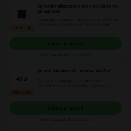
Sprawdź najlepsze promocje na Sierpień w
Jameshawk!
Nie przegap najlepszych okazji na Sierpień. Sprawdź
ofertę sklepu Jameshawk już dziś i oszczędzaj!
PROMOCJA
Zobacz promocję
Oferta ważna do: Do odwołania
Jameshawk akcesoria modowe od 49 zł!
49 zł
Skorzystaj z atrakcyjnych cen Jameshawk i
uzupełnij swoją stylizację modnymi akcesoriam!
W ofercie portfele, paski, bransoletki i wiele
PROMOCJA
więcej!
Zobacz promocję
Oferta ważna do: Do odwołania