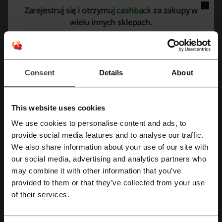
poszukujących produktów z kategorii modowych, podróżnych oraz
Zarejestruj się i otrzymuj
cashback
za zakupy w
technicznych:
wielu innych sklepach.
Portfele – wybór portfeli skórzanych z zabezpieczeniem RFID,
oferujących miejsce na karty oraz banknoty
Paski skórzane i parciane – różnorodność modeli, wariantów
dwustronnych oraz z różnymi typami klamer
Bransoletki – modne dodatki podkreślające indywidualny styl
Consent
Details
About
Akcesoria do kluczy – praktyczne breloki wykonane z naturalnej
skóry
Rękawiczki skórzane – z technologią TOUCHSCREEN
umożliwiającą korzystanie z ekranów dotykowych
This website uses cookies
Akcesoria podróżne:
We use cookies to personalise content and ads, to
Walizki kabinowe i podróżne – różne rozmiary i modele
Zarejestruj się przez Facebooka
provide social media features and to analyse our traffic.
dostosowane do potrzeb współczesnych podróżników
We also share information about your use of our site with
Torby na garnitur – torby umożliwiające bezpieczne przenoszenie
garniturów, wyposażone w ochronę RFID
our social media, advertising and analytics partners who
Zarejestruj się przez konto Google
Plecaki na laptopa – funkcjonalne, zabezpieczające sprzęt przed
may combine it with other information that you’ve
uszkodzeniami i warunkami atmosferycznymi
provided to them or that they’ve collected from your use
Organizery podróżne – praktyczne gadżety pomagające utrzymać
Zarejestruj się przez swój e-mail
of their services.
porządek w bagażu
Nerki i saszetki – idealne na drobiazgi, stanowią uzupełnienie
miejskich outfitów