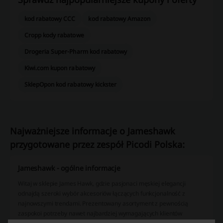
kod rabatowy CCC
kod rabatowy Amazon
Cropp kody rabatowe
Drogeria Super-Pharm kod rabatowy
Kiwi.com kupon rabatowy
SklepOpon kod rabatowy kickster
Najważniejsze informacje o Jameshawk
przygotowane przez zespół Picodi Polska:
Jameshawk - ogólne informacje
Witaj w sklepie James Hawk, gdzie pasjonaci męskiej elegancji
odnajdą szeroki wybór akcesoriów łączących funkcjonalność z
najnowszymi trendami. Prezentowany asortyment z pewnością
zaspokoi potrzeby nawet najbardziej wymagających klientów