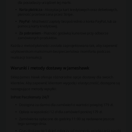
dla posiadaczy urządzeń tej marki.
Karta płatnicza
- Akceptacja kart kredytowych oraz debetowych,
płatność przetwarzana przez Stripe.
PayPal
- Możliwość zapłaty bezpośrednio z konta PayPal, lub za
pomocą karty kredytowej.
Za pobraniem
- Płatność gotówką kurierowi przy odbiorze
zamówionych produktów.
Każda z metod płatności została zaprojektowana tak, aby zapewnić
użytkownikom maksimum bezpieczeństwa i komfortu podczas
realizacji transakcji.
Warunki i metody dostawy w Jameshawk
Sklep James Hawk oferuje różnorodne opcje dostawy dla swoich
klientów. Aby zapewnić klientom wygodę i elastyczność, dostępne są
następujące metody wysyłki:
InPost Paczkomaty 24/7
Dostępna za darmo dla zamówień o wartości powyżej 179 zł.
Opłata w wysokości 12 zł dla zamówień poniżej 179 zł.
Zamówienia opłacone do godziny 11:00 są nadawane jeszcze
tego samego dnia.
Czas dostawy to 1 dzień roboczy od momentu przekazania paczki