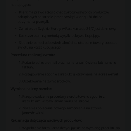
następująco:
Klient ma prawo zgłosić chęć zwrotu wszystkich produktów
zakupionych na stronie jameshawk.pl w ciągu 30 dni od
otrzymania przesyłki.
Zwrot przez Szybkie Zwroty w Paczkomacie 24/7 jest darmowy.
Koszt zwrotu inną metodą wysyłki pokrywa Kupujący.
Sklep nie ponosi odpowiedzialności za utracone towary podczas
zwrotu na koszt Kupującego.
Procedura realizacji zwrotu:
Podanie adresu e-mail oraz numeru zamówienia lub numeru
faktury.
Postępowanie zgodnie z instrukcją otrzymaną na adres e-mail.
Oczekiwanie na zwrot środków.
Wymiana na inny rozmiar:
Przeprowadzenie procedury zwrotu towaru zgodnie z
instrukcjami w rozwijanym menu na stronie.
Złożenie i opłacenie nowego zamówienia na stronie
jameshawk.pl.
Reklamacja dotycząca wadliwych produktów:
Wypełnienie formularza decydując się na wymianę produktu na