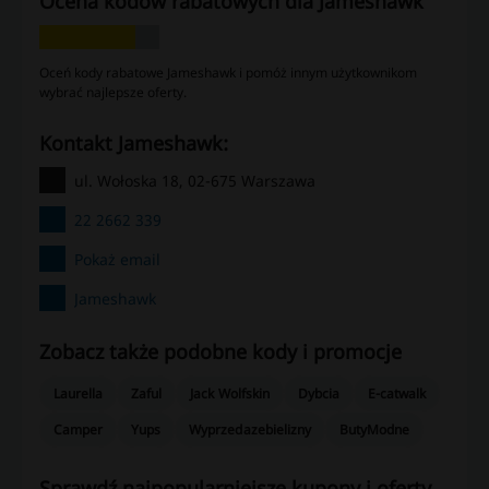
Ocena kodów rabatowych dla Jameshawk
Oceń kody rabatowe Jameshawk i pomóż innym użytkownikom
wybrać najlepsze oferty.
kontakt Jameshawk:
ul. Wołoska 18, 02-675 Warszawa
22 2662 339
Pokaż email
Jameshawk
Zobacz także podobne kody i promocje
Laurella
Zaful
Jack Wolfskin
Dybcia
E-catwalk
Camper
Yups
Wyprzedazebielizny
ButyModne
Sprawdź najpopularniejsze kupony i oferty