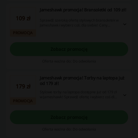
Jameshawk promocja! Bransoletki od 109 zł!
109 zł
Sprawdź szeroką ofertę stylowych bransoletek w
Jameshawk i wybierz coś. dla siebie! Ceny
startują już od 109 zł. Nie zwlekaj!
PROMOCJA
Zobacz promocję
Oferta ważna do: Do odwołania
Jameshawk promocja! Torby na laptopa już
od 179 zł!
179 zł
Stylowe torby na laptopa dostępne już od 179 zł
w Jameshawk! Sprawdź ofertę i wybierz coś dla
PROMOCJA
siebie już dziś. Nie zwlekaj!
Zobacz promocję
Oferta ważna do: Do odwołania