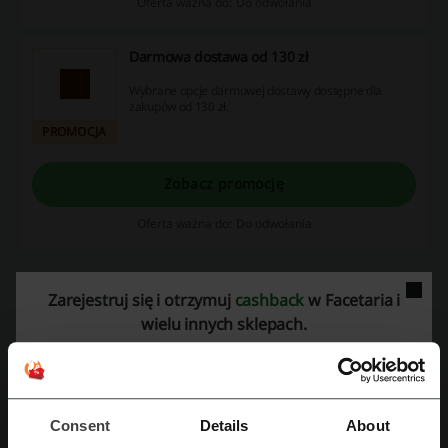
Oferta ważna do: Do odwołania
Darmowa dostawa od 130 zł
Wybrane opcje darmowej dostawy dostępne dla
zakupów od 130 zł.
PROMOCJA
Zobacz promocję
Oferta ważna do: Do odwołania
Zarejestruj się i otrzymuj
cashback
w Facetaria i
wielu innych sklepach.
CASHBACK 0,9%
Korzystaj z kodów rabatowych i odbieraj
cashback podczas zakupów w Facetaria
Odbierz cashback
Consent
Details
About