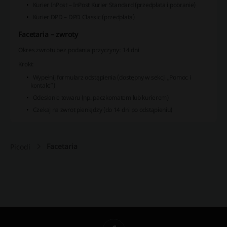
Kurier InPost – InPost Kurier Standard (przedpłata i pobranie)
Kurier DPD – DPD Classic (przedpłata)
Facetaria – zwroty
Okres zwrotu bez podania przyczyny:
14 dni
Kroki:
Wypełnij formularz odstąpienia (dostępny w sekcji „Pomoc i
kontakt”)
Odesłanie towaru (np. paczkomatem lub kurierem)
Czekaj na zwrot pieniędzy (do 14 dni po odstąpieniu)
Facetaria
Picodi