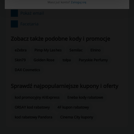
600 388 443
Masz już konto?
Zaloguj się
Pokaż email
Facetaria
Zobacz także podobne kody i promocje
eZebra
Pimp My Lashes
Semilac
Elnino
Skin79
Golden Rose
tołpa
Paryskie Perfumy
DAX Cosmetics
Sprawdź najpopularniejsze kupony i oferty
kod promocyjny AliExpress
Eneba kody rabatowe
ORSAY kod rabatowy
4F kupon rabatowy
kod rabatowy Pandora
Cinema City kupony