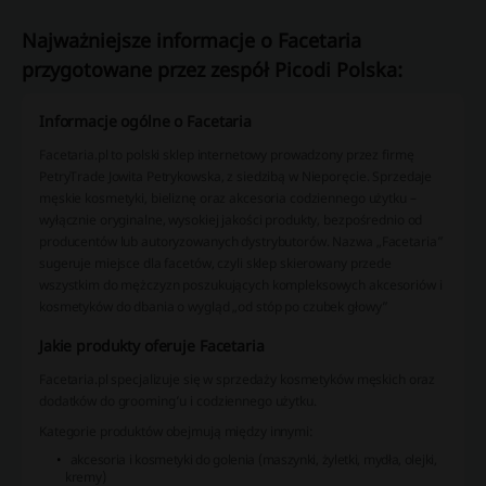
Najważniejsze informacje o Facetaria
przygotowane przez zespół Picodi Polska:
Informacje ogólne o Facetaria
Facetaria.pl to polski sklep internetowy prowadzony przez firmę
PetryTrade Jowita Petrykowska, z siedzibą w Nieporęcie. Sprzedaje
męskie kosmetyki, bieliznę oraz akcesoria codziennego użytku –
wyłącznie oryginalne, wysokiej jakości produkty, bezpośrednio od
producentów lub autoryzowanych dystrybutorów. Nazwa „Facetaria”
sugeruje miejsce dla facetów, czyli sklep skierowany przede
wszystkim do mężczyzn poszukujących kompleksowych akcesoriów i
kosmetyków do dbania o wygląd „od stóp po czubek głowy”
Jakie produkty oferuje Facetaria
Facetaria.pl specjalizuje się w sprzedaży kosmetyków męskich oraz
dodatków do grooming’u i codziennego użytku.
Kategorie produktów obejmują między innymi:
akcesoria i kosmetyki do golenia (maszynki, żyletki, mydła, olejki,
kremy)