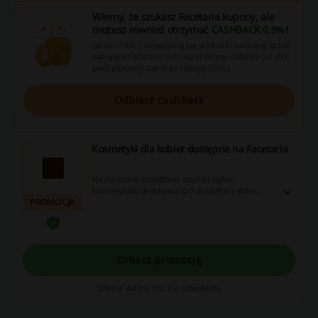
Wiemy, że szukasz Facetaria kupony, ale
możesz również otrzymać
CASHBACK 0,9%
!
Jak to zrobić? Zarejestruj się w Picodi i zaczynaj każde
zakupy w Facetaria od naszej strony. Odbierz już dziś
swój pierwszy zwrot za zakupy 0,9%!
Odbierz cashback
Kosmetyki dla kobiet dostępne na Facetaria
Na Facetaria znajdziesz szeroki wybór
kosmetyków dedykowanych kobietom, które
PROMOCJA
łączą jakość z wyjątkowymi promocjami.
Zobacz promocję
Oferta ważna do: Do odwołania