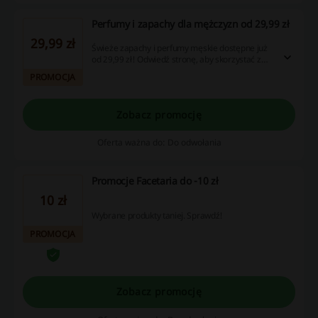
Perfumy i zapachy dla mężczyzn od 29,99 zł
29,99 zł
Świeże zapachy i perfumy męskie dostępne już
od 29,99 zł! Odwiedź stronę, aby skorzystać z
wyjątkowych promocji, kuponów rabatowych i
PROMOCJA
zysków w postaci cashbacku – sprawdź, co na
Ciebie czeka!
Zobacz promocję
Oferta ważna do: Do odwołania
Promocje Facetaria do -10 zł
10 zł
Wybrane produkty taniej. Sprawdź!
PROMOCJA
Zobacz promocję