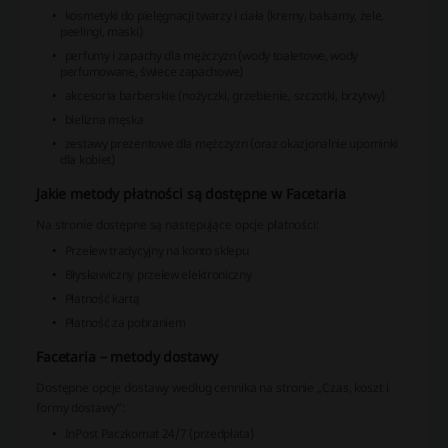
kosmetyki do pielęgnacji twarzy i ciała (kremy, balsamy, żele,
peelingi, maski)
perfumy i zapachy dla mężczyzn (wody toaletowe, wody
perfumowane, świece zapachowe)
akcesoria barberskie (nożyczki, grzebienie, szczotki, brzytwy)
bielizna męska
zestawy prezentowe dla mężczyzn (oraz okazjonalnie upominki
dla kobiet)
Jakie metody płatności są dostępne w Facetaria
Na stronie dostępne są następujące opcje płatności:
Przelew tradycyjny na konto sklepu
Błyskawiczny przelew elektroniczny
Płatność kartą
Płatność za pobraniem
Facetaria – metody dostawy
Dostępne opcje dostawy według cennika na stronie „Czas, koszt i
formy dostawy”:
InPost Paczkomat 24/7 (przedpłata)