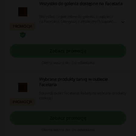
Wszystko do golenia dostępne na Facetaria
Wszystko, co potrzebne do golenia, znajdziesz
na Facetaria. Skorzystaj z atrakcyjnych kuponów
PROMOCJA
rabatowych, promocji i systemu cashback, aby
zaoszczędzić na swoich zakupach – odwiedź nas
teraz!
Zobacz promocję
Oferta ważna do: Do odwołania
Wybrane produkty taniej w outlecie
Facetaria
Sprawdź outlet Facetaria. Rabaty na wybrane produkty
czekają!
PROMOCJA
Zobacz promocję
Oferta ważna do: Do odwołania