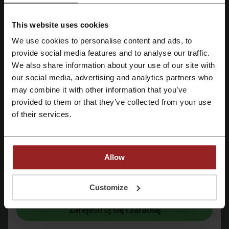
This website uses cookies
Szczegóły ofert
We use cookies to personalise content and ads, to
Zarejestruj się przez Facebooka
provide social media features and to analyse our traffic.
Kody rabatowe
1
We also share information about your use of our site with
Największy rabat
5%
our social media, advertising and analytics partners who
Zarejestruj się przez konto Google
may combine it with other information that you’ve
Ostatnia aktualizacja
3.08.2026, 10:17
provided to them or that they’ve collected from your use
Zarejestruj się przez swój e-mail
Używamy linków afiliacyjnych i możemy otrzymać prowizję.
of their services.
Ocena kodów rabatowych dla Facetaria
Allow
Rejestrując się potwierdzasz zapoznanie się i akceptację "
Regulaminu
” oraz
Oceń kody rabatowe Facetaria i pomóż innym użytkownikom
"
Polityki Prywatności.
"
Customize
wybrać najlepsze oferty.
Zarejestruj się i zarabiaj
kontakt Facetaria: