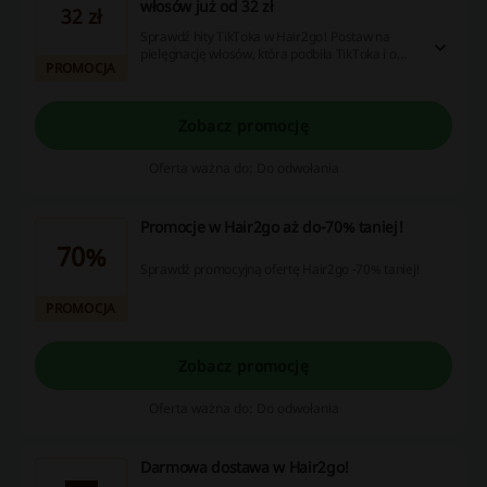
włosów już od 32 zł
32 zł
Sprawdź hity TikToka w Hair2go! Postaw na
pielęgnację włosów, która podbiła TikToka i o
PROMOCJA
której wszyscy mówią. Kupuj w doskonałych
cenach - już od 32 zł.
Zobacz promocję
Oferta ważna do: Do odwołania
Promocje w Hair2go aż do-70% taniej!
70%
Sprawdź promocyjną ofertę Hair2go -70% taniej!
PROMOCJA
Zobacz promocję
Oferta ważna do: Do odwołania
Darmowa dostawa w Hair2go!