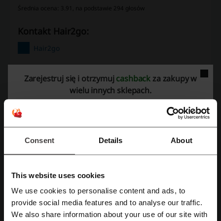
Średnia ocena: 3.91, na podstawie 294 głosów
kontakt Hair2go:
Hair2go
Zobacz także podobne kody i promocje
Zarejestruj się i otrzymuj
cashback
za zakupy w
wielu innych sklepach.
Hello Body
Pachnidelko
Friser
Drogeria.pl
PatandRub
Phlov
Dr.Max
DAX Cosmetics
Kosme
Consent
Details
About
Sprawdź najpopularniejsze kupony i oferty
Stena Line kod promocyjny
kody rabatowe H&M
This website uses cookies
kody rabatowe Smyk
4F kupon rabatowy
We use cookies to personalise content and ads, to
Zarejestruj się przez Facebooka
kod rabatowy Vivigo
kod rabatowy Amazon
provide social media features and to analyse our traffic.
We also share information about your use of our site with