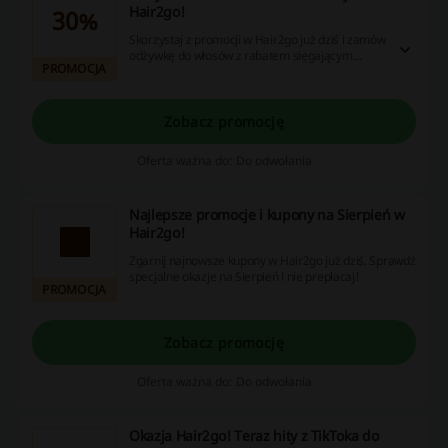
Hair2go!
30%
Skorzystaj z promocji w Hair2go już dziś i zamów
odżywkę do włosów z rabatem sięgającym
PROMOCJA
nawet 30% ceny. W ofercie szeroki wybór
produktów.
Zobacz promocję
Oferta ważna do: Do odwołania
Najlepsze promocje i kupony na Sierpień w
Hair2go!
Zgarnij najnowsze kupony w Hair2go już dziś. Sprawdź
specjalne okazje na Sierpień i nie prepłacaj!
PROMOCJA
Zobacz promocję
Oferta ważna do: Do odwołania
Okazja Hair2go! Teraz hity z TikToka do