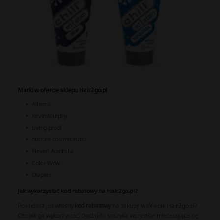
Marki w ofercie sklepu Hair2go.pl
Alterna
Kevin Murphy
Living proof
dottore cosmeceutici
Eleven Australia
Color Wow
Olaplex
Jak wykorzystać kod rabatowy na Hair2go.pl?
Posiadasz już własny
kod rabatowy
na zakupy w sklepie Hair2go.pl?
Oto jak go wykorzystać. Dodaj do koszyka wszystkie interesujące cię