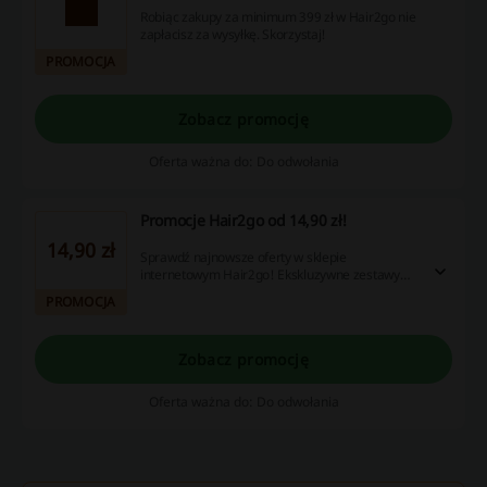
Robiąc zakupy za minimum 399 zł w Hair2go nie
zapłacisz za wysyłkę. Skorzystaj!
PROMOCJA
Zobacz promocję
Oferta ważna do: Do odwołania
Promocje Hair2go od 14,90 zł!
14,90 zł
Sprawdź najnowsze oferty w sklepie
internetowym Hair2go! Ekskluzywne zestawy
kosmetyków do włosów, odżywki, szampony i
PROMOCJA
akcesoria. Ceny już od 14,90 zł!
Zobacz promocję
Oferta ważna do: Do odwołania