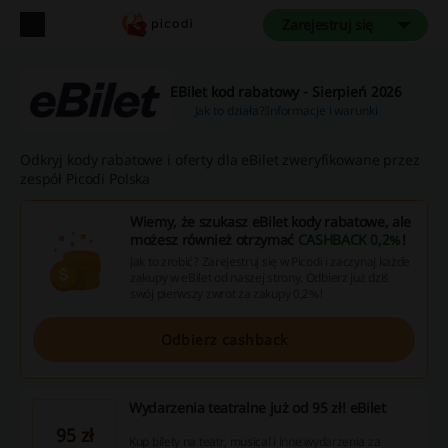
Zarejestruj się
EBilet kod rabatowy - Sierpień 2026
Jak to działa?
Informacje i warunki
Odkryj kody rabatowe i oferty dla eBilet zweryfikowane przez
zespół Picodi Polska
Wiemy, że szukasz eBilet kody rabatowe, ale
możesz również otrzymać
CASHBACK 0,2%
!
Jak to zrobić? Zarejestruj się w Picodi i zaczynaj każde
zakupy w eBilet od naszej strony. Odbierz już dziś
swój pierwszy zwrot za zakupy 0,2%!
Odbierz cashback
Wydarzenia teatralne już od 95 zł! eBilet
95 zł
Kup bilety na teatr, musical i inne wydarzenia za