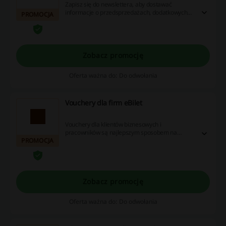
Zapisz się do newslettera, aby dostawać
informacje o przedsprzedażach, dodatkowych
PROMOCJA
pulach biletów i promocjach dostępnych jedynie
dla klientów eBilet.
Zobacz promocję
Oferta ważna do: Do odwołania
Vouchery dla firm eBilet
Vouchery dla klientów biznesowych i
pracowników są najlepszym sposobem na
PROMOCJA
łączenie pozytywnych emocji z Twoją firmą!
Zobacz promocję
Oferta ważna do: Do odwołania