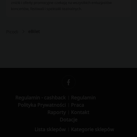
zniżki i oferty promocyjne czekają na wszystkich entuzjastów
koncertów, festiwali i spektakli teatralnych.
eBilet
Picodi
Regulamin - cashback
Regulamin
Polityka Prywatności
Praca
Raporty
Kontakt
Dotacje
Lista sklepów
Kategorie sklepów