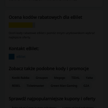
Ocena kodów rabatowych dla eBilet
Oceń kody rabatowe eBilet i pomóż innym użytkownikom wybrać
najlepsze oferty.
kontakt eBilet:
eBilet
Zobacz także podobne kody i promocje
Kostki Rubika
Groupon
Megogo
TIDAL
Yatta
REBEL
Ticketmaster
Green Man Gaming
G2A
Sprawdź najpopularniejsze kupony i oferty
Fotousługi Cewe kupon rabatowy
Lampy.pl kod rabatowy