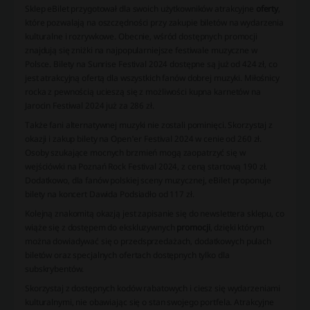
Sklep eBilet przygotował dla swoich użytkowników atrakcyjne
oferty
,
które pozwalają na oszczędności przy zakupie biletów na wydarzenia
kulturalne i rozrywkowe. Obecnie, wśród dostępnych promocji
znajdują się zniżki na najpopularniejsze festiwale muzyczne w
Polsce. Bilety na Sunrise Festival 2024 dostępne są już od 424 zł, co
jest atrakcyjną ofertą dla wszystkich fanów dobrej muzyki. Miłośnicy
rocka z pewnością ucieszą się z możliwości kupna karnetów na
Jarocin Festiwal 2024 już za 286 zł.
Także fani alternatywnej muzyki nie zostali pominięci. Skorzystaj z
okazji i zakup bilety na Open'er Festival 2024 w cenie od 260 zł.
Osoby szukające mocnych brzmień mogą zaopatrzyć się w
wejściówki na Poznań Rock Festival 2024, z ceną startową 190 zł.
Dodatkowo, dla fanów polskiej sceny muzycznej, eBilet proponuje
bilety na koncert Dawida Podsiadło od 117 zł.
Kolejną znakomitą okazją jest zapisanie się do newslettera sklepu, co
wiąże się z dostępem do ekskluzywnych
promocji
, dzięki którym
można dowiadywać się o przedsprzedażach, dodatkowych pulach
biletów oraz specjalnych ofertach dostępnych tylko dla
subskrybentów.
Skorzystaj z dostępnych kodów rabatowych i ciesz się wydarzeniami
kulturalnymi, nie obawiając się o stan swojego portfela. Atrakcyjne