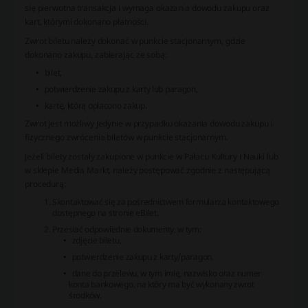
się pierwotna transakcja i wymaga okazania dowodu zakupu oraz
kart, którymi dokonano płatności.
Zwrot biletu należy dokonać w punkcie stacjonarnym, gdzie
dokonano zakupu, zabierając ze sobą:
bilet,
potwierdzenie zakupu z karty lub paragon,
kartę, którą opłacono zakup.
Zwrot jest możliwy jedynie w przypadku okazania dowodu zakupu i
fizycznego zwrócenia biletów w punkcie stacjonarnym.
Jeżeli bilety zostały zakupione w punkcie w Pałacu Kultury i Nauki lub
w sklepie Media Markt, należy postępować zgodnie z następującą
procedurą:
Skontaktować się za pośrednictwem formularza kontaktowego
dostępnego na stronie eBilet.
Przesłać odpowiednie dokumenty, w tym:
zdjęcie biletu,
potwierdzenie zakupu z karty/paragon,
dane do przelewu, w tym imię, nazwisko oraz numer
konta bankowego, na który ma być wykonany zwrot
środków.