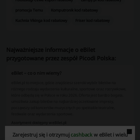
promocja Temu
Komputronik kod rabatowy
Kuchnia Vikinga kod rabatowy
Friser kod rabatowy
Najważniejsze informacje o eBilet
przygotowane przez zespół Picodi Polska:
eBilet – co o nim wiemy?
eBilet.pl to miejsce, gdzie znajdziesz szeroki wybór biletów na
różnego rodzaju wydarzenia kulturalne, sportowe oraz rozrywkowe,
które odbędą się w Polsce w roku 2026. Oferta jest bardzo bogata,
umożliwia zakup biletów na najbardziej oczekiwane imprezy,
począwszy od koncertów muzycznych po spektakle teatralne,
festiwale oraz wydarzenia sportowe.
Asortyment dostępny w eBilet.pl:
Koncerty – biletów na występy zarówno polskich, jak i
Zarejestruj się i otrzymuj
cashback
w eBilet i wielu
zagranicznych artystów, w tym wielkie gwiazdy takie jak Lenny