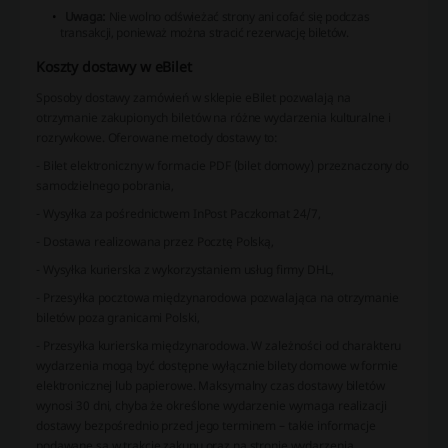
Uwaga:
Nie wolno odświeżać strony ani cofać się podczas
transakcji, ponieważ można stracić rezerwację biletów.
Koszty dostawy w eBilet
Sposoby dostawy zamówień w sklepie eBilet pozwalają na
otrzymanie zakupionych biletów na różne wydarzenia kulturalne i
rozrywkowe. Oferowane metody dostawy to:
- Bilet elektroniczny w formacie PDF (bilet domowy) przeznaczony do
samodzielnego pobrania,
- Wysyłka za pośrednictwem InPost Paczkomat 24/7,
- Dostawa realizowana przez Pocztę Polską,
- Wysyłka kurierska z wykorzystaniem usług firmy DHL,
- Przesyłka pocztowa międzynarodowa pozwalająca na otrzymanie
biletów poza granicami Polski,
- Przesyłka kurierska międzynarodowa. W zależności od charakteru
wydarzenia mogą być dostępne wyłącznie bilety domowe w formie
elektronicznej lub papierowe. Maksymalny czas dostawy biletów
wynosi 30 dni, chyba że określone wydarzenie wymaga realizacji
dostawy bezpośrednio przed jego terminem – takie informacje
podawane są w trakcie zakupu oraz na stronie wydarzenia.