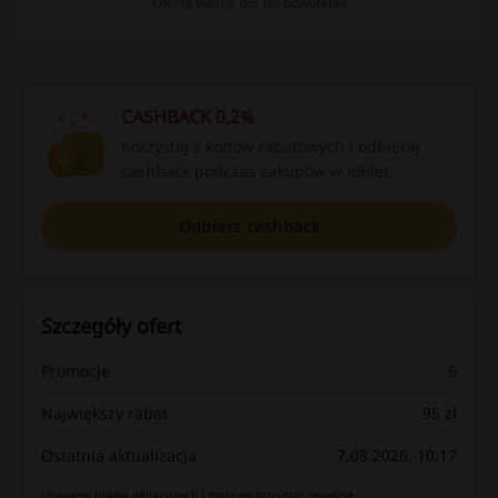
Oferta ważna do: Do odwołania
CASHBACK 0,2%
Korzystaj z kodów rabatowych i odbieraj
cashback podczas zakupów w eBilet
Odbierz cashback
Szczegóły ofert
Promocje
6
Największy rabat
95 zł
Ostatnia aktualizacja
7.08.2026, 10:17
Używamy linków afiliacyjnych i możemy otrzymać prowizję.