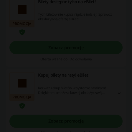
Bilety dostępne tylko na eBilet!
Tych biletów nie kupisz nigdzie indziej! Sprawdź
ekskluzywną ofertę eBilet!
PROMOCJA
Zobacz promocję
Oferta ważna do: Do odwołania
Kupuj bilety na raty! eBilet
Rozważ zakup biletów w systemie ratalnym!
Dzięki temu możesz łatwiej obciążyć swój
PROMOCJA
budżet, a także skorzystać z atrakcyjnych
promocji i rabatów. Nie czekaj – odwiedź stronę i
sprawdź, jak skorzystać z wyjątkowych ofert!
Zobacz promocję