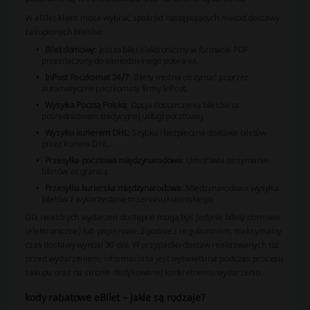
W eBilet klient może wybrać spośród następujących metod dostawy
zakupionych biletów:
Bilet domowy
: Jest to bilet elektroniczny w formacie PDF
przeznaczony do samodzielnego pobrania.
InPost Paczkomat 24/7
: Bilety można otrzymać poprzez
automatyczne paczkomaty firmy InPost.
Wysyłka Pocztą Polską
: Opcja dostarczenia biletów za
pośrednictwem tradycyjnej usługi pocztowej.
Wysyłka kurierem DHL
: Szybka i bezpieczna dostawa biletów
przez kuriera DHL.
Przesyłka pocztowa międzynarodowa
: Umożliwia otrzymanie
biletów za granicą.
Przesyłka kurierska międzynarodowa
: Międzynarodowa wysyłka
biletów z wykorzystaniem serwisu kurierskiego.
Dla niektórych wydarzeń dostępne mogą być jedynie bilety domowe
(elektroniczne) lub papierowe. Zgodnie z regulaminem, maksymalny
czas dostawy wynosi 30 dni. W przypadku dostaw realizowanych tuż
przed wydarzeniem, informacja ta jest wyświetlana podczas procesu
zakupu oraz na stronie dedykowanej konkretnemu wydarzeniu.
kody rabatowe eBilet – jakie są rodzaje?