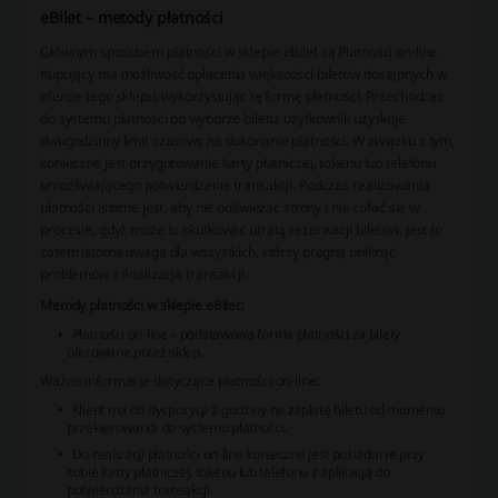
eBilet – metody płatności
Głównym sposobem płatności w sklepie eBilet są Płatności on-line.
Kupujący ma możliwość opłacenia większości biletów dostępnych w
ofercie tego sklepu, wykorzystując tę formę płatności. Przechodząc
do systemu płatności po wyborze biletu, użytkownik uzyskuje
dwugodzinny limit czasowy na dokonanie płatności. W związku z tym,
konieczne jest przygotowanie karty płatniczej, tokenu lub telefonu
umożliwiającego potwierdzenie transakcji. Podczas realizowania
płatności istotne jest, aby nie odświeżać strony i nie cofać się w
procesie, gdyż może to skutkować utratą rezerwacji biletów. Jest to
zatem istotna uwaga dla wszystkich, którzy pragną uniknąć
problemów z finalizacją transakcji.
Metody płatności w sklepie eBilet:
Płatności on-line – podstawowa forma płatności za bilety
oferowane przez sklep.
Ważne informacje dotyczące płatności on-line:
Klient ma do dyspozycji 2 godziny na zapłatę biletu od momentu
przekierowania do systemu płatności.
Do realizacji płatności on-line konieczne jest posiadanie przy
sobie karty płatniczej, tokenu lub telefonu z aplikacją do
potwierdzania transakcji.