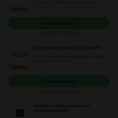
jedyne 95 zł! To świetna okazja, żeby cieszyć się
niezapomnianymi występami!
PROMOCJA
Zobacz promocję
Oferta ważna do: Do odwołania
Voucher kinowy Helios od 23,20 zł eBilet
23,20 zł
Brak pomysłu na prezent? Kup voucher kinowy Helios
na eBilet już od 23,20 zł!
PROMOCJA
Zobacz promocję
Oferta ważna do: Do odwołania
Ekskluzywne oferty promocyjne w
newsletterze! eBilet