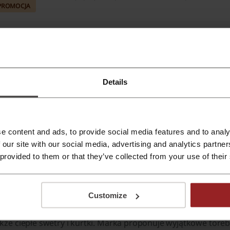
PROMOCJA
ważniejsze informacje o eButik przygotowane przez z
Details
lep ebutik.pl
butik.pl – dopasowana oferta
klep internetowy
Butik
stworzył niezwykłą ofertę dla osób, 
e content and ads, to provide social media features and to analy
ieustannie poszukuje oryginalnych środków wyrazu i twórcze 
 our site with our social media, advertising and analytics partn
najnowszymi trendami, i pozwala jej to tworzyć wyjątkowe ub
 provided to them or that they’ve collected from your use of their
ż od 2001 roku i w tym czasie, zdobywając sobie uznanie kli
yjątkową ofertę, w jednym miejscu, przedstawia ich wirtualn
Customize
utik.pl
oferuje klasyczne spódnice, koszule i żakiety, orygina
kże ciepłe swetry i kurtki. Marka proponuje wyjątkowe torebk