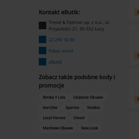
kontakt eButik:
Trend & Fashion sp. z o.o., ul.
Przyszłości 21, 05-552 Łazy
22 290 10 80
Pokaż email
eButik
Zobacz także podobne kody i
promocje
Bimba Y Lola
Ulubione Obuwie
born2be
Spartoo
Modivo
Local Heroes
Diesel
Markowe Obuwie
New Look