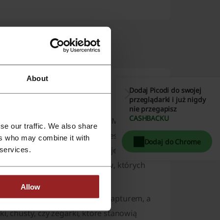
espół Picodi Polska:
About
Dodaj Picodi do swojej
przeglądarki i już nigdy
nie przegapisz
CASHBACKU
zainspirowanych światem mody. Marka
se our traffic. We also share
przeobrażenia. Dzięki temu, jest na bieżąco
ers who may combine it with
Dodaj do Chrome
rania i akcesoria. Marka istnieje na rynku
 services.
entów, stworzyła aż 160 sklepów, których
a odsłona.
Allow
lne sukienki, spodnie, bluzy z kapturem, a
i, chusty, czy zegarki, które stanowią