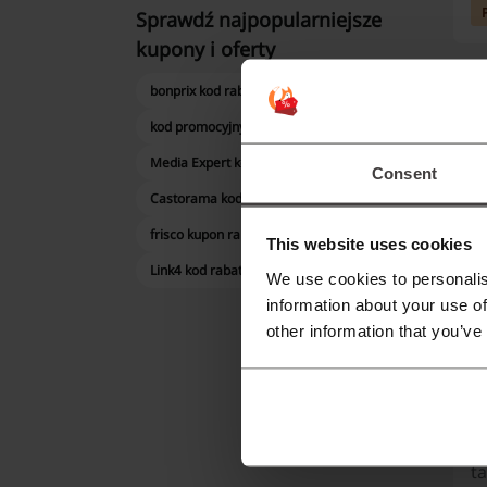
Sprawdź najpopularniejsze
kupony i oferty
bonprix kod rabatowy
Naj
kod promocyjny Intersport
Media Expert kod rabatowy
Consent
Sk
Castorama kod rabatowy
E
frisco kupon rabatowy
This website uses cookies
S
Link4 kod rabatowy
We use cookies to personalis
n
information about your use of
z 
other information that you’ve
ju
w
Eb
ta