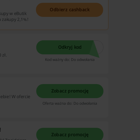
Odbierz cashback
akupy w eButik
a zakupy 2,1%!
Odkryj kod
 zł.
Kod ważny do: Do odwołania
Zobacz promocję
iebie! W ofercie
Oferta ważna do: Do odwołania
!
Zobacz promocję