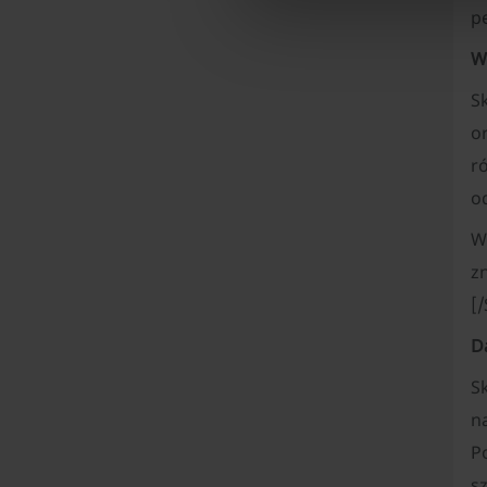
pe
W
S
o
r
od
W
zn
[
D
S
n
P
s