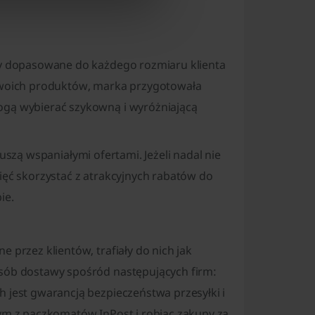
ły dopasowane do każdego rozmiaru klienta
 swoich produktów, marka przygotowała
ogą wybierać szykowną i wyróżniającą
kuszą wspaniałymi ofertami. Jeżeli nadal nie
ięć skorzystać z atrakcyjnych rabatów do
ie.
 przez klientów, trafiały do nich jak
osób dostawy spośród następujących firm:
h jest gwarancją bezpieczeństwa przesyłki i
nym z paczkomatów InPost i robiąc zakupy za