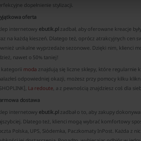
rfekcyjne dopełnienie stylizacji.
yjątkowa oferta
klep internetowy
ebutik.pl
zadbał, aby oferowane kreacje by
raz na każdą kieszeń. Dlatego też, oprócz atrakcyjnych cen
ównież unikalne wyprzedaże sezonowe. Dzięki nim, klienci m
zież, nawet o 50% taniej!
 kategorii
moda
znajdują się liczne sklepy, które regularnie 
alazłeś odpowiedniej okazji, możesz przy pomocy kilku klikn
/SHOPLINK],
La redoute
, a z pewnością znajdziesz coś dla sieb
armowa dostawa
klep internetowy
ebutik.pl
zadbał o to, aby zakupy dokonywane
ajszybciej. Dlatego też, klienci mogą wybrać komfortowy sp
oczta Polska, UPS, Siódemka, Paczkomaty InPost. Każda z nic
zybkości jej dostarczenia. Ponadto, wybierając odbiór w jed