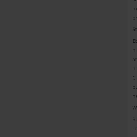
m
pr
S
Eb
n
at
do
Ci
p
n
W
B
ro