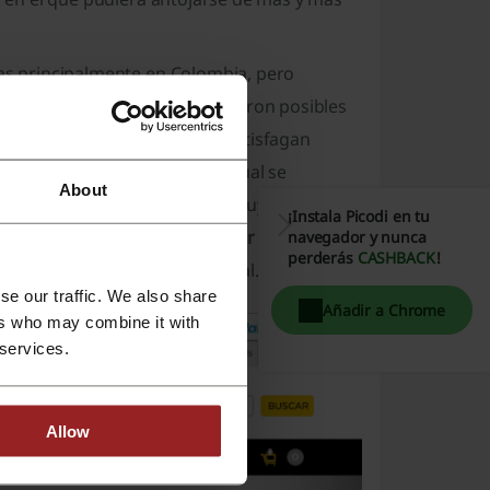
das principalmente en Colombia, pero
5 continentes. Estos logros fueron posibles
u público artículos que los satisfagan
n cuanto a
calidad y precio
, lo cual se
About
al vez recuerdes el comercial cuyo eslogan
¡Instala Picodi en tu
cionarse como un
confeccionador de primer
navegador y nunca
perderás
CASHBACK
!
n cualquier marca internacional.
se our traffic. We also share
Añadir a Chrome
ers who may combine it with
 services.
Allow