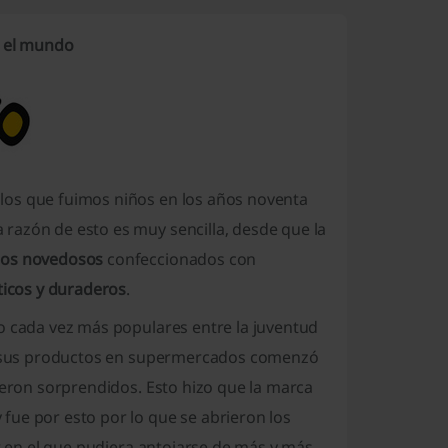
a el mundo
 los que fuimos niños en los años noventa
razón de esto es muy sencilla, desde que la
ños novedosos
confeccionados con
cticos y duraderos
.
o cada vez más populares entre la juventud
uía sus productos en supermercados comenzó
ieron sorprendidos. Esto hizo que la marca
fue por esto por lo que se abrieron los
ar en el que pudiera antojarse de más y más