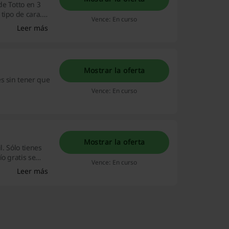
de Totto en 3
tipo de cara.
Vence: En curso
Leer más
Mostrar la oferta
s sin tener que
Vence: En curso
Mostrar la oferta
l. Sólo tienes
o gratis se
Vence: En curso
Leer más