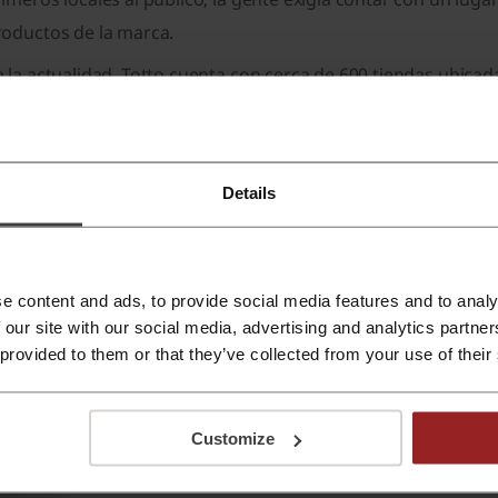
roductos de la marca.
 la actualidad, Totto cuenta con cerca de 600 tiendas ubica
mbién en otros 45 países y cuenta con distribuidores en los 
acias a que Totto siempre se ha preocupado por ofrecerle a s
bsolutamente, no solo en cuanto lo estético, sino también e
Details
onvierte en un combo ganador a la hora de hacer negocios. T
ra
“Totto resiste de Totto”
, con esto, la marca lograba posi
vel
y cuyos productos estaban listos para salir a competir co
e content and ads, to provide social media features and to analy
 our site with our social media, advertising and analytics partn
 provided to them or that they’ve collected from your use of their
Customize