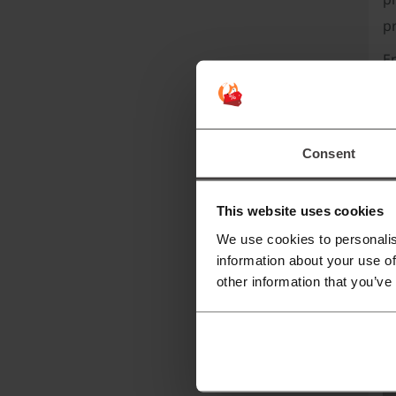
p
En
ta
gr
a
Consent
c
e
This website uses cookies
ni
We use cookies to personalis
information about your use of
other information that you’ve