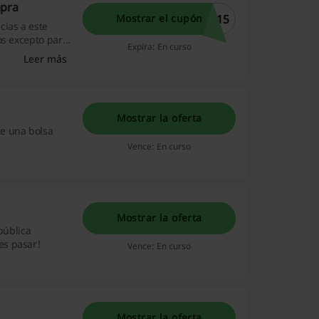
mpra
S15
Mostrar el cupón
cias a este
os excepto para
Expira: En curso
Leer más
Mostrar la oferta
e una bolsa
Vence: En curso
Mostrar la oferta
pública
es pasar!
Vence: En curso
Mostrar la oferta