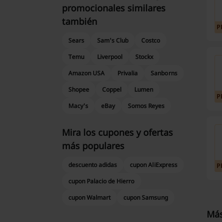
promocionales similares
también
P
Sears
Sam's Club
Costco
Temu
Liverpool
Stockx
Amazon USA
Privalia
Sanborns
Shopee
Coppel
Lumen
P
Macy's
eBay
Somos Reyes
Mira los cupones y ofertas
más populares
descuento adidas
cupon AliExpress
P
cupon Palacio de Hierro
cupon Walmart
cupon Samsung
Más