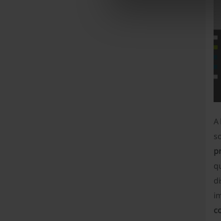
A 
s
pr
qu
d
i
c