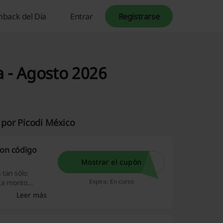
hback del Día
Entrar
Registrarse
a - Agosto 2026
 por Picodi México
con código
Mostrar el cupón
 tan sólo
Expira: En curso
ica monto
Leer más