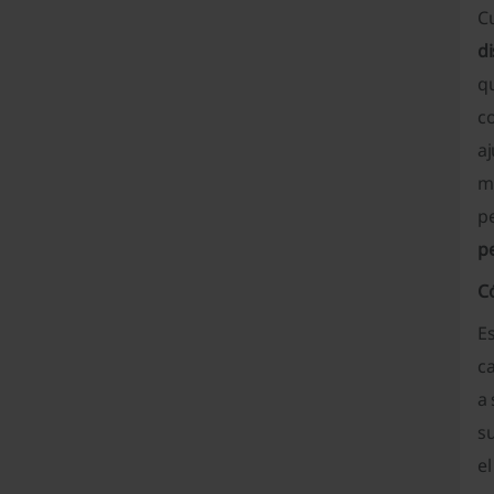
C
di
qu
c
aj
m
pe
p
C
E
ca
a
su
e