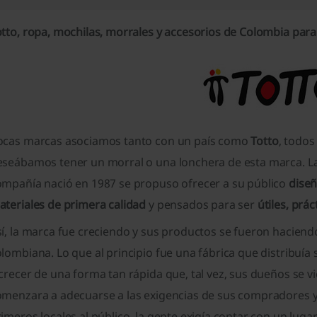
otto, ropa, mochilas, morrales y accesorios de Colombia par
ocas marcas asociamos tanto con un país como
Totto
, todos
eseábamos tener un morral o una lonchera de esta marca. La 
ompañía nació en 1987 se propuso ofrecer a su público
dise
ateriales de primera calidad
y pensados para ser
útiles, prá
í, la marca fue creciendo y sus productos se fueron haciend
olombiana. Lo que al principio fue una fábrica que distrib
crecer de una forma tan rápida que, tal vez, sus dueños se v
omenzara a adecuarse a las exigencias de sus compradores y 
imeros locales al público, la gente exigía contar con un lug