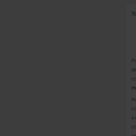
T
P
d
c
m
As
c
a 
c
pr