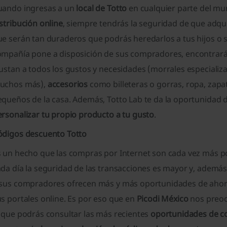
uando ingresas a un
local de Totto
en cualquier parte del m
stribución online
, siempre tendrás la seguridad de que adqu
e serán tan duraderos que podrás heredarlos a tus hijos o so
ompañía pone a disposición de sus compradores, encontrar
ustan a todos los gustos y necesidades (morrales especializad
uchos más),
accesorios
como billeteras o gorras, ropa, zapat
queños de la casa. Además, Totto Lab te da la oportunidad d
ersonalizar tu propio producto a tu gusto
.
ódigos descuento Totto
s un hecho que las compras por Internet son cada vez más po
da día la seguridad de las transacciones es mayor y, además
 sus compradores ofrecen más y más oportunidades de aho
s portales online. Es por eso que en
Picodi México
nos preoc
l que podrás consultar las más recientes
oportunidades de c