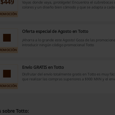
$449
Vayas donde vaya, ¡protégete! Encuentra el cubrebocas 
colores y un diseño bien cómodo y que se adapta a cada 
Compra el tuyo por $449 MXN. ¡Dale!
ROMOCIÓN
Oferta especial de Agosto en Totto
¡Ahorra a lo grande este Agosto! Goza de las promocione
introducir ningún código promocional Totto
ROMOCIÓN
Envío GRATIS en Totto
Disfrutar del envío totalmente gratis en Totto es muy fáci
que realizar las compras superiores a $900 MXN y el enví
aplicará automáticamente. ¡No te lo pierdas! ¡Haz click!
ROMOCIÓN
 sobre Totto: