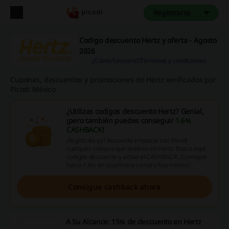
Registrarse
Codigo descuento Hertz y oferta - Agosto
2026
¿Cómo funciona?
Términos y condiciones
Cupones, descuentos y promociones de Hertz verificados por
Picodi México
¿Utilizas codigos descuento Hertz? Genial,
¡pero también puedes conseguir
1.6%
CASHBACK
!
¡Regístrate ya! Recuerda empezar con Picodi
cualquier compra que realices en Hertz. Busca aquí
codigos descuento y activa el CASHBACK. ¡Consigue
hasta 1.6% en tu primera compra hoy mismo!
Consigue cashback ahora
A Su Alcance: 15% de descuento en Hertz