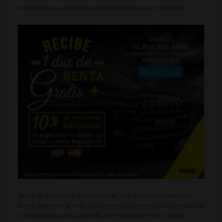
introdúcelo para aprovechar el precio más bajo en tu alquiler.
Recuerda que cuanto antes reserves, más descuentos obtendrás,
puesto que Hertz premia a los clientes que reservan con anticipación
y les da un descuento. Además, si eres socio de Hertz, también