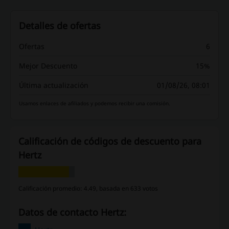
15 minutos en auto de la localidad HLE). Sin
complicaciones, ni cambio de autos – fácil y
totalmente gratuito. Haz clic para descubrir
Detalles de ofertas
más.
Ofertas
6
Mejor Descuento
15%
Última actualización
01/08/26, 08:01
Usamos enlaces de afiliados y podemos recibir una comisión.
Calificación de códigos de descuento para
Hertz
Calificación promedio: 4.49, basada en 633 votos
Datos de contacto Hertz: