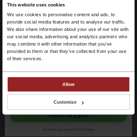
This website uses cookies
Hertz - alquiler de autos a nivel internacional y a precios razonables
We use cookies to personalise content and ads, to
Regístrate con Facebook
provide social media features and to analyse our traffic.
We also share information about your use of our site with
our social media, advertising and analytics partners who
Regístrate con Google
may combine it with other information that you’ve
provided to them or that they’ve collected from your use
Regístrate con el correo electrónico
of their services.
Hertz es una empresa de alquiler de autos que opera prácticamente
Allow
en todo el mundo, brindándoles a sus clientes los servicios al nivel
más alto. Si necesitas alquilar un auto, por cualquier razón que sea,
elige esta compañía, porque con ellos puedes estar seguro de que
Al registrarse, confirma haber leído y aceptado "
Términos y condiciones
" y la
"
Política de privacidad.
"
Customize
obtendrás el mejor servicio a precio económico y con muchos
descuentos. Además, como Hertz está presente en todos los
Regístrate y gana
continentes, la coordinación entre distintos lugares del mundo es
mucho más fácil, porque puedes hacerlo todo a través de su página
web. ¿A qué esperas? Conoce Hertz y disfruta de todo lo que te
¿Ya tienes una cuenta Picodi?
Entrar
ofrece.