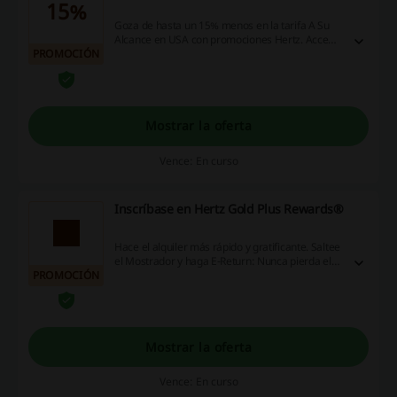
15%
Goza de hasta un 15% menos en la tarifa A Su
Alcance en USA con promociones Hertz. Accede
PROMOCIÓN
ya y entérate de esta y más ofertas Hertz.
Mostrar la oferta
Vence: En curso
Inscríbase en Hertz Gold Plus Rewards®
Hace el alquiler más rápido y gratificante. Saltee
el Mostrador y haga E-Return: Nunca pierda el
PROMOCIÓN
paso. Saltee el mostrador para recogida y
devolución. Ultimate Choice: Selecciones su
auto de nuestra major flota que pueda existir y
conduzca. Sus Puntos. Su Elección: Use sus
puntos para alquileres gratis, experiencias y
Mostrar la oferta
recompensas. ¡Accede ya!
Vence: En curso