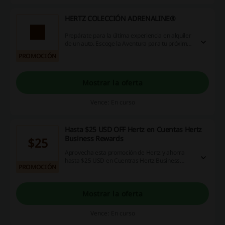
HERTZ COLECCIÓN ADRENALINE®
Prepárate para la última experiencia en alquiler
de un auto. Escoge la Aventura para tu próximo
viaje con algunos de los más populares
PROMOCIÓN
vehículos musculosos del mundo. La Colección
Hertz Adrenaline Collection cuenta con 6 autos
de desempeño especializado. Reserva el auto
Mostrar la oferta
exacto que quieras alquilar en la localidades
participantes de Hertz.
Vence: En curso
Hasta $25 USD OFF Hertz en Cuentas Hertz
Business Rewards
$25
Aprovecha esta promoción de Hertz y ahorra
hasta $25 USD en Cuentras Hertz Business
PROMOCIÓN
Rewards. Descuenta $5 USD menos por día, y
hasta $25 USD menos en la tarifa básica por el
alquiler. KM ilimitado en vehículos selecionados.
En las localidades participantes en Estados
Mostrar la oferta
Unidos, Canadá, Puerto Rico y México. Entra y
goza de grandes beneficios.
Vence: En curso