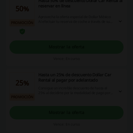
Hasta 50% de descuento Dollar Car Rental al
reservar en línea
50%
Aprovecha la oferta especial de Dollar México:
Al efectuar tu reserva de coche a través de su
PROMOCIÓN
plataforma en línea, puedes disfrutar de una
rebaja considerable de hasta el 50% en el precio
del alquiler. ¡No esperes más, reserva ya y
aprovecha estos impresionantes ahorros!
Mostrar la oferta
Vence: En curso
Hasta un 25% de descuento Dollar Car
Rental al pagar por adelantado
25%
Consigue un increíble descuento de hasta el
25% al decidirte por la modalidad de pago por
PROMOCIÓN
adelantado durante el proceso de reservación.
¡Aprovecha esta oportunidad única de hacer tu
alquiler más económico y ponte en marcha
ahora!
Mostrar la oferta
Vence: En curso