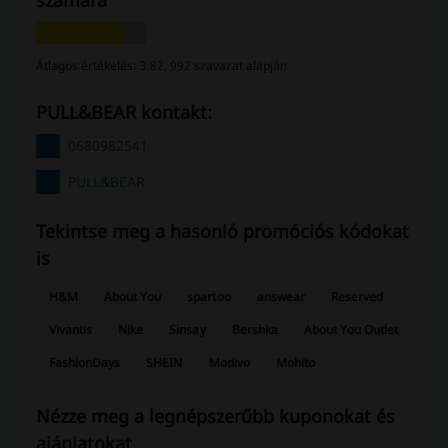
Átlagos értékelés: 3.82, 992 szavazat alapján
PULL&BEAR kontakt:
0680982541
PULL&BEAR
Tekintse meg a hasonló promóciós kódokat
is
H&M
About You
spartoo
answear
Reserved
Vivantis
Nike
Sinsay
Bershka
About You Outlet
FashionDays
SHEIN
Modivo
Mohito
Nézze meg a legnépszerűbb kuponokat és
ajánlatokat