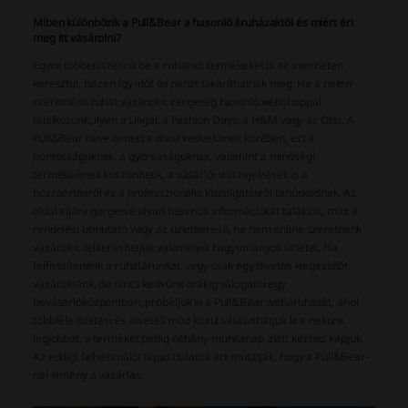
Miben különbözik a Pull&Bear a hasonló áruházaktól és miért éri
meg itt vásárolni?
Egyre többen szerzik be a ruházati termékeket is az interneten
keresztül, hiszen így időt és pénzt takaríthatnak meg. Ha a neten
szeretnénk ruhát vásárolni, rengeteg hasonló webshoppal
találkozunk, ilyen a Liligal, a Fashion Days, a H&M vagy az Otto. A
Pull&Bear neve ismert a divat kedvelőinek körében, ezt a
pontosságuknak, a gyorsaságuknak, valamint a minőségi
termékeiknek köszönhetik, a vásárlói visszajelzések is a
hozzáértésről és a professzionális kiszolgálásról tanúskodnak. Az
oldal aljára görgetve olyan hasznos információkat találunk, mint a
rendelési útmutató vagy az üzletkereső, ha nem online szeretnénk
vásárolni, felkereshetjük valamelyik hagyományos üzletet. Ha
felfrissítenénk a ruhatárunkat, vagy csak egy divatos kiegészítőt
vásárolnánk, de nincs kedvünk órákig válogatni egy
bevásárlóközpontban, próbáljuk ki a Pull&Bear webáruházát, ahol
többféle fizetési és átvételi mód közül választhatjuk ki a nekünk
legjobbat, a terméket pedig néhány munkanap alatt kézhez kapjuk.
Az eddigi felhasználói tapasztalatok azt mutatják, hogy a Pull&Bear-
nél élmény a vásárlás.