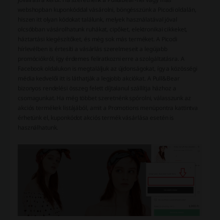
webshopban kuponkóddal vásárolni, böngésszünk a Picodi oldalán,
hiszen itt olyan kódokat találunk, melyek használatával jóval
olcsóbban vásárolhatunk ruhákat, cipőket, elektronikai cikkeket,
háztartási kiegészítőket, és még sok más terméket. A Picodi
hírlevélben is értesíti a vásárlás szerelmeseit a legújabb
promóciókról, így érdemes feliratkozni erre a szolgáltatásra. A
Facebook oldalukon is megtaláljuk az újdonságokat, így a közösségi
média kedvelői itt is láthatják a legjobb akciókat. A Pull&Bear
bizonyos rendelési összeg felett díjtalanul szállítja házhoz a
csomagunkat. Ha még többet szeretnénk spórolni, válasszunk az
akciós termékek listájából, amit a Promotions menüpontra kattintva
érhetünk el, kuponkódot akciós termék vásárlása esetén is
használhatunk.