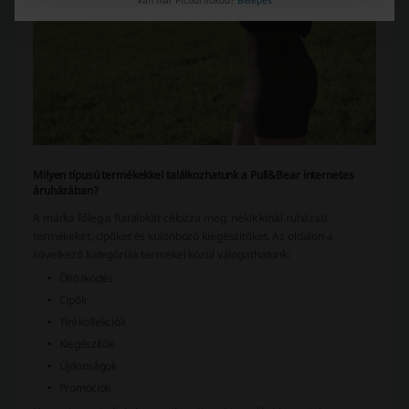
Milyen típusú termékekkel találkozhatunk a Pull&Bear internetes
áruházában?
A márka főleg a fiatalokat célozza meg, nekik kínál ruházati
termékeket, cipőket és különböző kiegészítőket. Az oldalon a
következő kategóriák termékei közül válogathatunk:
Öltözködés
Cipők
Tini kollekciók
Kiegészítők
Újdonságok
Promóciók