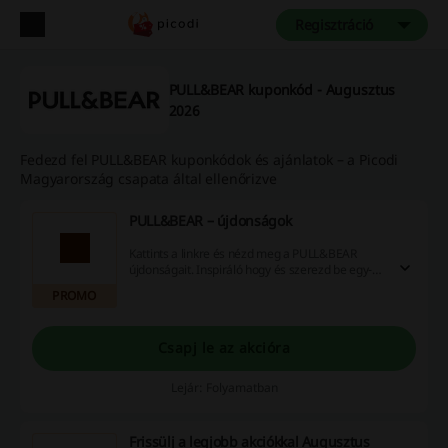
Regisztráció
PULL&BEAR kuponkód - Augusztus
2026
Fedezd fel PULL&BEAR kuponkódok és ajánlatok – a Picodi
Magyarország csapata által ellenőrizve
PULL&BEAR – újdonságok
Kattints a linkre és nézd meg a PULL&BEAR
újdonságait. Inspiráló hogy és szerezd be egy-
két új darabot a ruhatárad ban.
PROMO
Csapj le az akcióra
Lejár: Folyamatban
Frissülj a legjobb akciókkal Augusztus