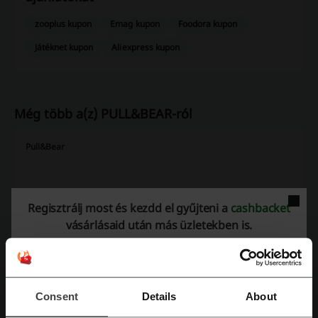
zooplus kupon
Emag kupon
Foodora kupon
Játéknet kupon
Aliexpress kupon
Még több a(z) PULL&BEAR-ról
Pull&Bear
Regisztrálj most és kezdd el gyűjteni a
cashbacket
vásárlásaid után más üzletekben is.
Consent
Details
About