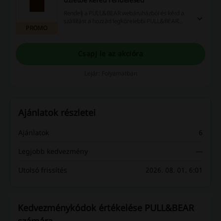
Rendelj a PULL&BEAR webáruházból és kérd a
szállítást a hozzád legközelebbi PULL&BEAR
PROMO
üzletbe ingyen.
Csapj le az akcióra
Lejár: Folyamatban
Ajánlatok részletei
Ajánlatok
6
Legjobb kedvezmény
—
Utolsó frissítés
2026. 08. 01. 6:01
Kedvezménykódok értékelése PULL&BEAR
számára