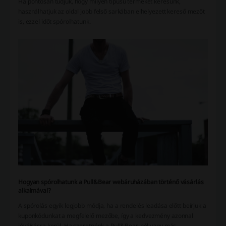
Ha pontosan tudjuk, hogy milyen típusú terméket keresünk,
használhatjuk az oldal jobb felső sarkában elhelyezett kereső mezőt
is, ezzel időt spórolhatunk.
Hogyan spórolhatunk a Pull&Bear webáruházában történő vásárlás
alkalmával?
A spórolás egyik legjobb módja, ha a rendelés leadása előtt beírjuk a
kuponkódunkat a megfelelő mezőbe, így a kedvezmény azonnal
jóváírásra kerül. Ha szeretnénk a Pull&Bear-nél vagy más