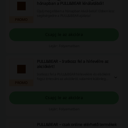
hónapban a PULL&BEAR kínálatából!
Újulj meg ebben a hónapban kívül-belül! Ebben lesz
segítségedre a PULL&BEAR ajálata!
PROMO
Csapj le az akcióra
Lejár: Folyamatban
PULL&BEAR – Iratkozz fel a hírlevélre az
akciókért!
Iratkozz fel a PULL&BEAR hírlevelére és elsőként
fogsz értesülni az akciókról, valamint különleges
PROMO
kedvezményekről.
Csapj le az akcióra
Lejár: Folyamatban
PULL&BEAR – csak online elérhető termékek