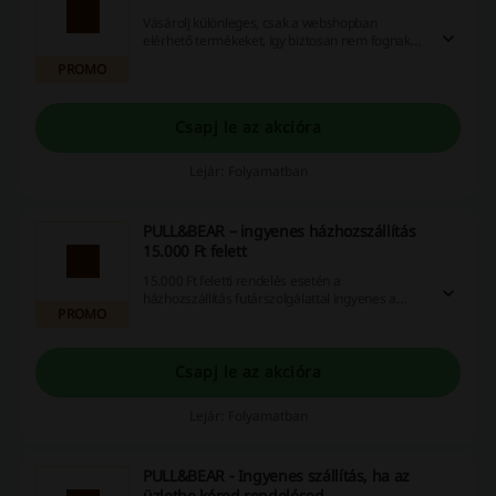
Vásárolj különleges, csak a webshopban
elérhető termékeket, így biztosan nem fognak
ezek a ruhadarabok szembejönni veled az
PROMO
utcán. Kattints és nézd meg a kollekciót.
Csapj le az akcióra
Lejár: Folyamatban
PULL&BEAR – ingyenes házhozszállítás
15.000 Ft felett
15.000 Ft feletti rendelés esetén a
házhozszállítás futárszolgálattal ingyenes a
PROMO
PULL&BEAR webáruházában! Rendelj egyszerre
ebben az értékben és vedd át csomagodat
kényelmesen a bejárati ajtóban!
Csapj le az akcióra
Lejár: Folyamatban
PULL&BEAR - Ingyenes szállítás, ha az
üzletbe kéred rendelésed