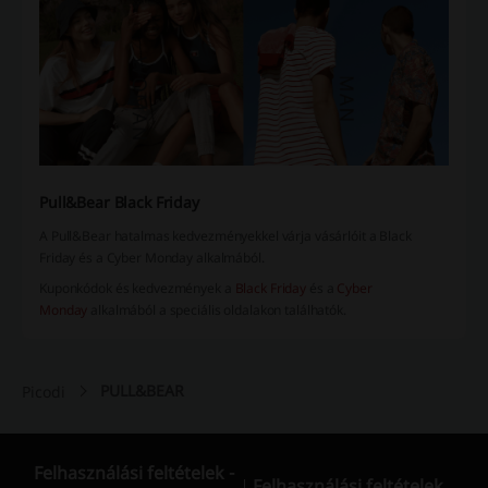
Pull&Bear Black Friday
A Pull&Bear hatalmas kedvezményekkel várja vásárlóit a Black
Friday és a Cyber Monday alkalmából.
Kuponkódok és kedvezmények a
Black Friday
és a
Cyber
Monday
alkalmából a speciális oldalakon találhatók.
PULL&BEAR
Picodi
Felhasználási feltételek -
Felhasználási feltételek