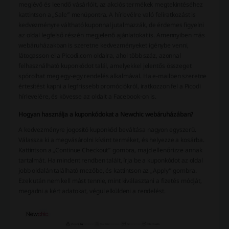
meglévő és leendő vásárlóit, az akciós termékek megtekintéséhez
kattintson a „Sale” menüpontra. A hírlevélre való feliratkozást is
kedvezményre váltható kuponnal jutalmazzák, de érdemes figyelni
az oldal legfelső részén megjelenő ajánlatokat is. Amennyiben más
webáruházakban is szeretne kedvezményeket igénybe venni,
látogasson el a Picodi.com oldalra, ahol több száz, azonnal
felhasználható kuponkódot talál, amelyekkel jelentős összeget
spórolhat meg egy-egy rendelés alkalmával. Ha e-mailben szeretne
értesítést kapni a legfrissebb promóciókról, iratkozzon fel a Picodi
hírlevelére, és kövesse az oldalt a Facebook-on is.
Hogyan használja a kuponkódokat a Newchic webáruházában?
A kedvezményre jogosító kuponkód beváltása nagyon egyszerű.
Válassza ki a megvásárolni kívánt terméket, és helyezze a kosárba.
Kattintson a „Continue Checkout” gombra, majd ellenőrizze annak
tartalmát. Ha mindent rendben talált, írja be a kuponkódot az oldal
jobb oldalán található mezőbe, és kattintson az „Apply” gombra.
Ezek után nem kell mást tennie, mint kiválasztani a fizetés módját,
megadni a kért adatokat, végül elküldeni a rendelést.