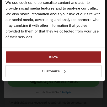
We use cookies to personalise content and ads, to
Regisztrálás Facebook-kal
provide social media features and to analyse our traffic.
We also share information about your use of our site with
our social media, advertising and analytics partners who
Regisztrálás Google-al
may combine it with other information that you’ve
provided to them or that they’ve collected from your use
Regisztrálás e-mail címmel
of their services.
Allow
A regisztrációval megerősíted, hogy elolvastad és elfogadtad az alábbiakat
"
Általános feltételeket
" és az "
Adatvédelmi feltételeket.
"
Customize
Regisztrálj és Keress Pénzt
Van már Picodi fiókod?
Belépés
Milyen típusú termékeket kínál a Newchic?
A webáruházban a következő kategóriák között böngészhet: