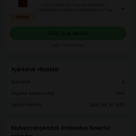
Csapj le a villám akció legjobb ajánlataira!
Folyamatosan változó terméklistával vár Téged
a Newchic weboldala, ahol hihetetlen
PROMO
kedvezményekkel vásárolhatod meg a megjelölt
termékeket. Figyelj, az akciók csak pár óráig
érvényesek!
Csapj le az akcióra
Lejár: Folyamatban
Ajánlatok részletei
Ajánlatok
6
Legjobb kedvezmény
15%
Utolsó frissítés
2026. 08. 01. 6:01
Kedvezménykódok értékelése Newchic