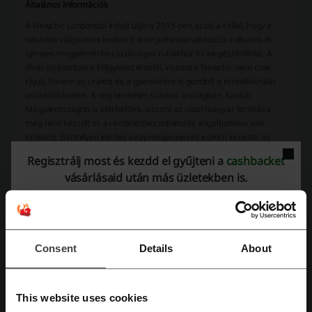
Általános információk
A Newchic Londonból indult útjára 2015-ben azzal a céllal, hogy a
vásárlók világszerte kedvező áron juthassanak hozzá a divatos és
igényes megjelenéshez szükséges ruhákhoz és kiegészítőkhöz. A
divat elsősorban a hölgyeket érdekli, viszont a Newchic nem csak
rájuk, hanem az urakra és a gyerekekre is gondolt a termékkínálat
összeállításakor. A cég termékei számos országban, köztük
Magyarországon is elérhetőek, viszont az oldal magyar fordítása
még nem készült el, a rendeléshez minimális angoltudásra van
szükség. Bármilyen kérdés vagy megjegyezés esetén keresse az
ügyfélszolgálatot, szívesen segítenek.
Regisztrálj most és kezdd el gyűjteni a
cashbacket
vásárlásaid után más üzletekben is.
Consent
Details
About
This website uses cookies