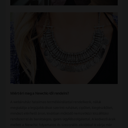
Miért éri meg a Newchic-től rendelni?
A webáruház hatalmas termékkínálattal rendelkezik, náluk
megtalálja a legújabb divat szerinti ruhákat, cipőket, kiegészítőket,
mindezt elérhető áron, kiválóan működő nemzetközi kiszállítási
rendszerrel és barátságos, gyors ügyfélszolgálattal. A kedvező árak
mellett a Newchic folyamatos és szezonális akciókkal is várja már