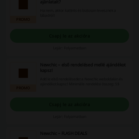
ajánlatait?
Ha nem, akkor kattints és biztosan levesznek a
lábadról!
PROMO
Csapj le az akcióra
Lejár: Folyamatban
Newchic – első rendelésed mellé ajándékot
kapsz!
Add le első rendelésedet a Newchic weboldalán és
ajándékot kapsz! Minimális rendelési összeg: 5$
PROMO
Csapj le az akcióra
Lejár: Folyamatban
Newchic – FLASH DEALS