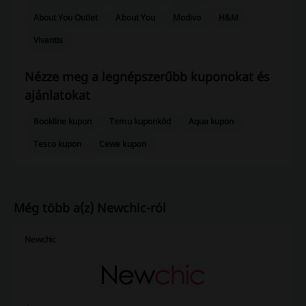
About You Outlet
About You
Modivo
H&M
Vivantis
Nézze meg a legnépszerűbb kuponokat és
ajánlatokat
Bookline kupon
Temu kuponkód
Aqua kupon
Tesco kupon
Cewe kupon
Még több a(z) Newchic-ról
Newchic