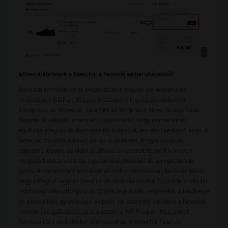
Miben különbözik a Newchic a hasonló webáruházaktól?
Ruházati termékeket és kiegészítőket nagyon sok webáruház
kínálatában találhat, Magyarországon a legnépszerűbbek az
A
liexpress
, az
Answear
, valamint az
Bonprix
. A Newchic egy fiatal,
dinamikus vállalat, amely azt tűzte ki célul, hogy mindenkihez
eljuttatja a legújabb divat szerinti kollekciót, mindezt kedvező áron. A
Newchic mindent elkövet annak érdekében, hogy a vásárlás
egyszerű legyen, az oldal átlátható, a keresett termék könnyen
megtalálható, a vásárlás egyszerű lépésekből áll, a regisztráció
gyors. A megrendelt terméket kifizetheti átutalással, bankkártyával,
vagy a PayPal vagy az Ideal rendszerén keresztül. Többféle szállítási
mód közül választhatja ki az Önnek leginkább megfelelőt, a lakóhelye
és a kiszállítás gyorsasága alapján. Ha szeretné kiélvezni a Newchic
minden szolgáltatását, csatlakozzon a VIP Programhoz, ennek
feltételeiről a weboldalon tájékozódhat. A Newchic fiatal és