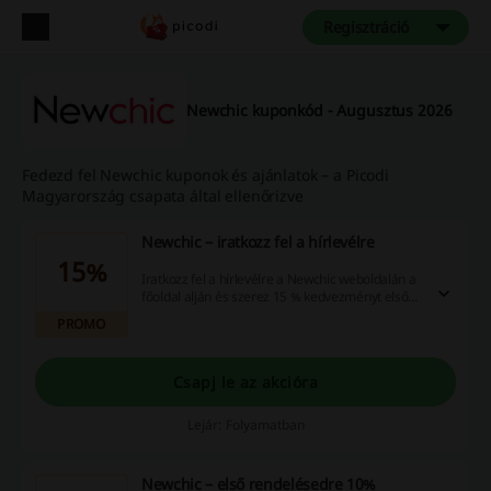
Regisztráció
Newchic kuponkód - Augusztus 2026
Fedezd fel Newchic kuponok és ajánlatok – a Picodi
Magyarország csapata által ellenőrizve
Newchic – iratkozz fel a hírlevélre
15%
Iratkozz fel a hírlevélre a Newchic weboldalán a
főoldal alján és szerez 15 % kedvezményt első
vásárlásodra. Görgess le és jobb alul találod a
PROMO
mezőt, ahol megadhatod az e-mail címed.
Csapj le az akcióra
Lejár: Folyamatban
Newchic – első rendelésedre 10%