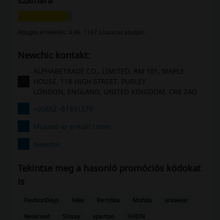
számára
Átlagos értékelés: 4.46, 1167 szavazat alapján
Newchic kontakt:
ALPHABETRADE CO., LIMITED, RM 101, MAPLE
HOUSE, 118 HIGH STREET, PURLEY
LONDON, ENGLAND, UNITED KINGDOM, CR8 2AD
+00852 -81931379
Mutasd az e-mail címet
Newchic
Tekintse meg a hasonló promóciós kódokat
is
FashionDays
Nike
Bershka
Mohito
answear
Reserved
Sinsay
spartoo
SHEIN