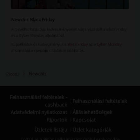
Newchic Black Friday
A Newchic hatalmas kedvezményekkel várja vásárlóit a Black Friday
és a Cyber Monday alkalmából.
Kuponkódok és kedvezmények a
Black Friday
és a
Cyber Monday
alkalmából a speciális oldalakon találhatók.
Newchic
Picodi
Felhasználási feltételek -
Felhasználási feltételek
cashback
Adatvédelmi nyilatkozat
Álláslehetőségek
Riportok
Kapcsolat
Üzletek listája
Üzlet kategóriák
Töltsd le a Picodi alkalmazást mobil eszközödre