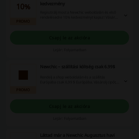
kedvezmény
10%
Regisztrálj most a Newchic weboldalán és első
rendelésedre 10% kedvezményt kapsz! Vásárolj
PROMO
divatos és különleges mintákkal díszített ruházati
termékeket, és élvezd az új vásárlók előnyét!
Csapj le az akcióra
Lejár: Folyamatban
Newchic – szállítási költség csak 6.99$
Rendelj a shop weboldalán és a szállítás
Európába csak 6,99 $ Európába. Vásárolj cipőt,
ruhát, kiegészítőket a legfrissebb divat alapján.
PROMO
Csapj le az akcióra
Lejár: Folyamatban
Láttad már a Newchic Augusztus havi