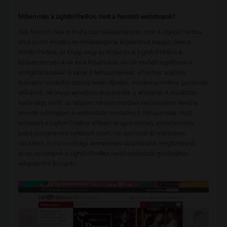
Miben más a LightInTheBox, mint a hasonló webshopok?
Sok hasonló online áruházzal találkozhatunk, mint a LightInTheBox,
ahol szinte minden termékkategória képviselteti magát, ilyen a
MiniInTheBox, az Ebay, vagy az Amazon. A LightInTheBox a
kedvezményes árak és a folyamatos akciók mellett egyéb extra
szolgáltatásokkal is várja a felhasználókat: a házhoz szállítás
bizonyos rendelési összeg felett díjtalan, minden termékre garanciát
vállalnak, bizonyos estekben visszatérítik a vételárat. A kiszállítás
határideje rövid, az időpont minden esetben feltüntetésre kerül a
termék adatlapján. A weboldallal rendelkező felhasználók részt
vehetnek a LightInTheBox affiliate programjában, ezzel jelentős
extra jövedelemre tehetnek szert. Ha szeretjük az internetes
vásárlást, és ha minőségi termékeket vásárolnánk megfizethető
áron, rendeljünk a LightInTheBox webáruházából, garantáltan
elégedettek leszünk.