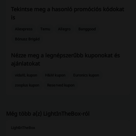
Tekintse meg a hasonló promóciós kódokat
is
Aliexpress
Temu
Allegro
Banggood
Bónusz Brigád
Nézze meg a legnépszerűbb kuponokat és
ajánlatokat
vidaXL kupon
H&M kupon
Euronics kupon
zooplus kupon
Reserved kupon
Még több a(z) LightInTheBox-ról
LightInTheBox