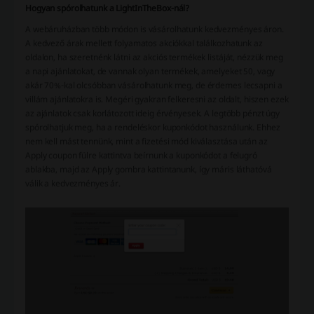
Hogyan spórolhatunk a LightInTheBox-nál?
A webáruházban több módon is vásárolhatunk kedvezményes áron.
A kedvező árak mellett folyamatos akciókkal találkozhatunk az
oldalon, ha szeretnénk látni az akciós termékek listáját, nézzük meg
a napi ajánlatokat, de vannak olyan termékek, amelyeket 50, vagy
akár 70%-kal olcsóbban vásárolhatunk meg, de érdemes lecsapni a
villám ajánlatokra is. Megéri gyakran felkeresni az oldalt, hiszen ezek
az ajánlatok csak korlátozott ideig érvényesek. A legtöbb pénzt úgy
spórolhatjuk meg, ha a rendeléskor kuponkódot használunk. Ehhez
nem kell mást tennünk, mint a fizetési mód kiválasztása után az
Apply coupon fülre kattintva beírnunk a kuponkódot a felugró
ablakba, majd az Apply gombra kattintanunk, így máris láthatóvá
válik a kedvezményes ár.