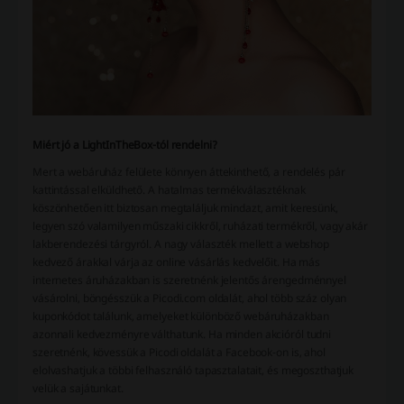
Miért jó a LightInTheBox-tól rendelni?
Mert a webáruház felülete könnyen áttekinthető, a rendelés pár
kattintással elküldhető. A hatalmas termékválasztéknak
köszönhetően itt biztosan megtaláljuk mindazt, amit keresünk,
legyen szó valamilyen műszaki cikkről, ruházati termékről, vagy akár
lakberendezési tárgyról. A nagy választék mellett a webshop
kedvező árakkal várja az online vásárlás kedvelőit. Ha más
internetes áruházakban is szeretnénk jelentős árengedménnyel
vásárolni, böngésszük a Picodi.com oldalát, ahol több száz olyan
kuponkódot találunk, amelyeket különböző webáruházakban
azonnali kedvezményre válthatunk. Ha minden akcióról tudni
szeretnénk, kövessük a Picodi oldalát a Facebook-on is, ahol
elolvashatjuk a többi felhasználó tapasztalatait, és megoszthatjuk
velük a sajátunkat.