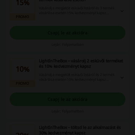
15%
Vásárolj a megjelölt esküvői listáról és 3 termék
vásárlása esetén 15% kedvezményt kapsz
PROMO
rendelésedre. Látogass el a LightInTheBox
weboldalára és készülj álomesküvődre!
Csapj le az akcióra
Lejár: Folyamatban
LightInTheBox – vásárolj 2 esküvői terméket
és 10% kedvezményt kapsz
10%
Vásárolj a megjelölt esküvői listáról és 2 termék
vásárlása esetén 10% kedvezményt kapsz
PROMO
rendelésedre. Látogass el a LightInTheBox
weboldalára és készülj álomesküvődre!
Csapj le az akcióra
Lejár: Folyamatban
LightInTheBox – töltsd le az alkalmazást és
30% kedvezményt kapsz