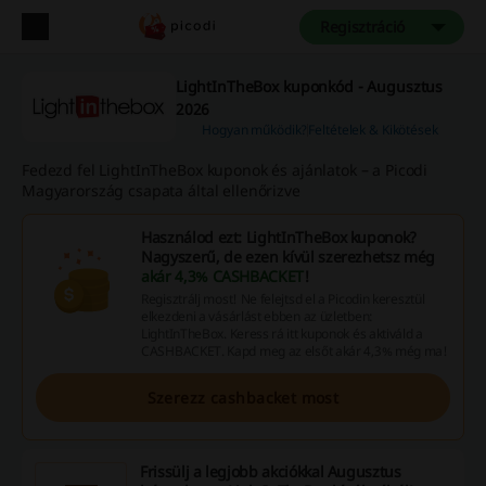
Regisztráció
LightInTheBox kuponkód - Augusztus
2026
Hogyan működik?
Feltételek & Kikötések
Fedezd fel LightInTheBox kuponok és ajánlatok – a Picodi
Magyarország csapata által ellenőrizve
Használod ezt: LightInTheBox kuponok?
Nagyszerű, de ezen kívül szerezhetsz még
akár 4,3% CASHBACKET
!
Regisztrálj most! Ne felejtsd el a Picodin keresztül
elkezdeni a vásárlást ebben az üzletben:
LightInTheBox. Keress rá itt kuponok és aktiváld a
CASHBACKET. Kapd meg az elsőt akár 4,3% még ma!
Szerezz cashbacket most
Frissülj a legjobb akciókkal Augusztus