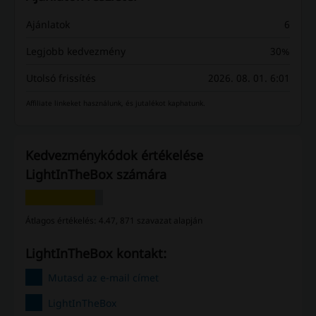
Ajánlatok
6
Legjobb kedvezmény
30%
Utolsó frissítés
2026. 08. 01. 6:01
Affiliate linkeket használunk, és jutalékot kaphatunk.
Kedvezménykódok értékelése
LightInTheBox számára
Átlagos értékelés: 4.47, 871 szavazat alapján
LightInTheBox kontakt:
Mutasd az e-mail címet
LightInTheBox