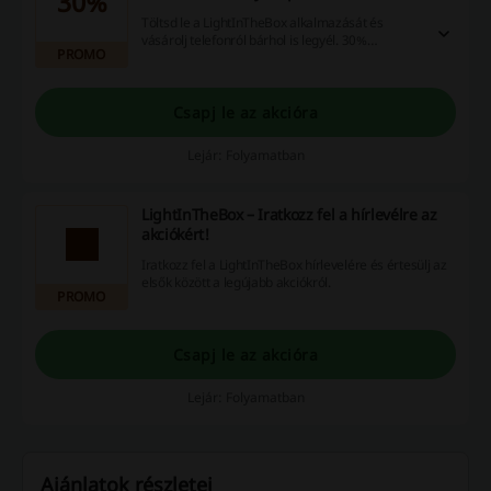
30%
Töltsd le a LightInTheBox alkalmazását és
vásárolj telefonról bárhol is legyél. 30%
PROMO
kedvezményt kapsz rendelésedre. Ne hagyd ki!
Csapj le az akcióra
Lejár: Folyamatban
LightInTheBox – Iratkozz fel a hírlevélre az
akciókért!
Iratkozz fel a LightInTheBox hírlevelére és értesülj az
elsők között a legújabb akciókról.
PROMO
Csapj le az akcióra
Lejár: Folyamatban
Ajánlatok részletei