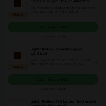
hónapban a LightInTheBox kínálatából!
Újulj meg ebben a hónapban kívül-belül! Ebben lesz
segítségedre a LightInTheBox ajálata!
PROMO
Csapj le az akcióra
Lejár: Folyamatban
LightInTheBox – termékek express
szállítással
Valami nagyon fontosra van szükséged elérhető
áron? Akkor látogass el a LightInTheBox
PROMO
weboldalára és nézd meg, mely termékek
kiszállítása a leggyorsabb!
Csapj le az akcióra
Lejár: Folyamatban
LightInTheBox – 15% kedvezmény 3 esküvői
termék vásárlása esetén