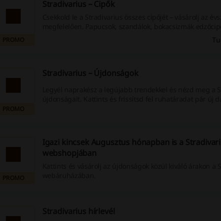
Stradivarius – Cipők
Csekkold le a Stradivarius összes cipőjét – vásárolj az év
megfelelően. Papucsok, szandálok, bokacsizmák edzőcip
legújabb trendek szerint.
Tu
PROMO
Stradivarius – Újdonságok
Legyél naprakész a legújabb trendekkel és nézd meg a S
újdonságait. Kattints és frissítsd fel ruhatáradat pár új 
PROMO
Igazi kincsek Augusztus hónapban is a Stradivar
webshopjában
Kattints és vásárolj az újdonságok közül kiváló árakon a 
webáruházában.
PROMO
Stradivarius hírlevél