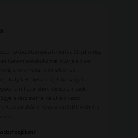
özpontokba, bizonyára ismerik a Stradivarius
, hanem webáruházzal is várja a divat
ccsal, amely hamar a Stradivarius
 juttatják el őket a világ 60 országában
égűek, a ruhadarabok nőiesek, frissek,
ügyel a részletekre, náluk a divatos
jük. A webáruház a magyar vásárlók számára
rzését.
s webshopjában?