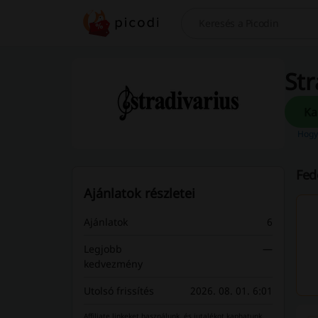
Keresés
Str
Hogy
Fed
Ajánlatok részletei
Ajánlatok
6
Legjobb
—
kedvezmény
Utolsó frissítés
2026. 08. 01. 6:01
Affiliate linkeket használunk, és jutalékot kaphatunk.