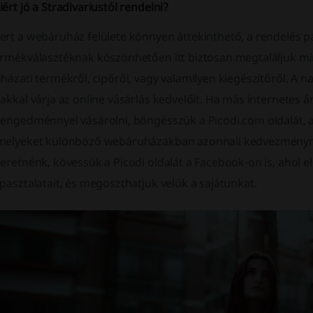
ért jó a Stradivariustól rendelni?
rt a webáruház felülete könnyen áttekinthető, a rendelés pá
ermékválasztéknak köszönhetően itt biztosan megtaláljuk min
házati termékről, cipőről, vagy valamilyen kiegészítőről. A 
akkal várja az online vásárlás kedvelőit. Ha más internetes 
rengedménnyel vásárolni, böngésszük a Picodi.com oldalát, 
melyeket különböző webáruházakban azonnali kedvezményre 
eretnénk, kövessük a Picodi oldalát a Facebook-on is, ahol e
pasztalatait, és megoszthatjuk velük a sajátunkat.