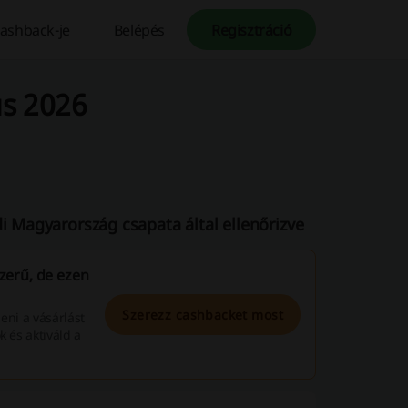
ashback-je
Belépés
Regisztráció
us 2026
i Magyarország csapata által ellenőrizve
zerű, de ezen
Szerezz cashbacket most
deni a vásárlást
k és aktiváld a