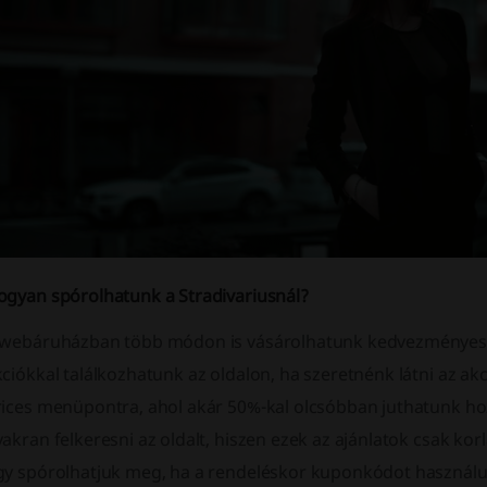
ogyan spórolhatunk a Stradivariusnál?
 webáruházban több módon is vásárolhatunk kedvezményes á
ciókkal találkozhatunk az oldalon, ha szeretnénk látni az akc
rices menüpontra, ahol akár 50%-kal olcsóbban juthatunk ho
akran felkeresni az oldalt, hiszen ezek az ajánlatok csak kor
gy spórolhatjuk meg, ha a rendeléskor kuponkódot használu