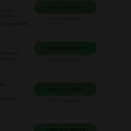
Csapj le az akcióra
szaknak
ő k várnak a
Lejár: Folyamatban
dj meg többet
Csapj le az akcióra
tradivarius
darabbal.
Lejár: Folyamatban
ius
Csapj le az akcióra
Stradivarius
Lejár: Folyamatban
Csapj le az akcióra