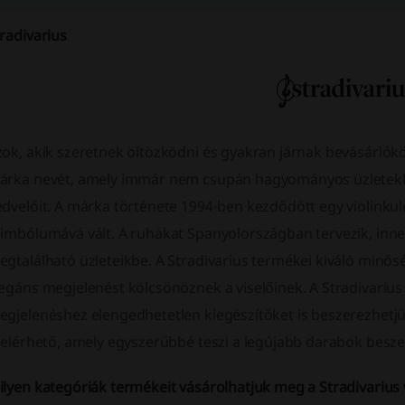
radivarius
zok, akik szeretnek öltözködni és gyakran járnak bevásárlók
árka nevét, amely immár nem csupán hagyományos üzletekkel
dvelőit. A márka története 1994-ben kezdődött egy violinkul
imbólumává vált. A ruhákat Spanyolországban tervezik, innen
gtalálható üzleteikbe. A Stradivarius termékei kiváló minős
egáns megjelenést kölcsönöznek a viselőinek. A Stradivarius 
egjelenéshez elengedhetetlen kiegészítőket is beszerezhet
 elérhető, amely egyszerűbbé teszi a legújabb darabok besze
ilyen kategóriák termékeit vásárolhatjuk meg a Stradivariu