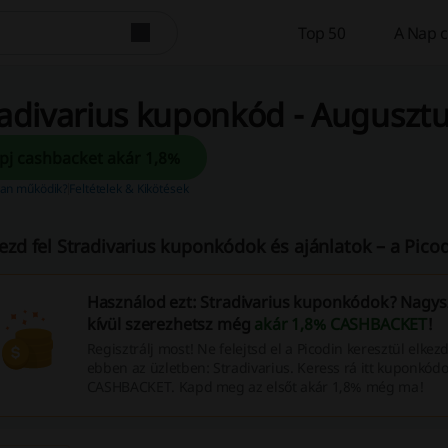
Top 50
A Nap c
adivarius kuponkód - Auguszt
Kapj cashbacket akár 1,8%
an működik?
Feltételek & Kikötések
ezd fel Stradivarius kuponkódok és ajánlatok – a Picod
Használod ezt: Stradivarius kuponkódok? Nagys
kívül szerezhetsz még
akár 1,8% CASHBACKET
!
Regisztrálj most! Ne felejtsd el a Picodin keresztül elkez
ebben az üzletben: Stradivarius. Keress rá itt kuponkódo
CASHBACKET. Kapd meg az elsőt akár 1,8% még ma!