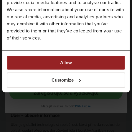
Registrujte se přes Facebook
provide social media features and to analyse our traffic.
Podívejte se také na podobné promo kódy
We also share information about your use of our site with
our social media, advertising and analytics partners who
Invia
Swiss
Automobilovedily24
Booking.com
Registrujte se přes Google
may combine it with other information that you’ve
Pneumatiky.cz
Ryanair
FLIXBUS
Cebia
provided to them or that they’ve collected from your use
Registrujte si svůj e-mail
Pelikan.cz
of their services.
Zobrazte si nejoblíbenější kupóny a nabídky
Allow
slevový kod BonPrix
Feedo slevový kod
XXXLutz sleva
Hornbach sleva
Orion slevové kódy
foodora kupon
Registrací potvrzujete, že jste si přečetli a souhlasíte "
se smluvními
podmínkami
“ a "
zásady ochrany osobních údajů.
“
Customize
Zaregistrujte se a vydělávejte
Více o Uber
Máte již účet na Picodi?
Přihlásit se
Uber – obecné informace
Uber
je globální technologická společnost, která přinesla revoluci do
oblasti
osobní přepravy, doručování jídla i logistiky
. Vznikla v roce