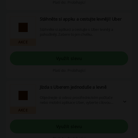
Platí do: Probíhající
Stáhněte si appku a cestujte levněji! Uber
Stáhněte si aplikaci a cestujte s Uber levněji a
pohodlněji. Zabere to jen chvilku.
AKCE
Využít slevu
Platí do: Probíhající
Jízda s Uberem jednoduše a levně
Objednejte si odvoz prostřednictvím počítače
nebo mobilní aplikace Uber, vyberte cílovou
stanici a zaplaťte v hotovosti, kartou nebo Uber
AKCE
kreditem! Jízda Uberem je jednoduchá a levnější
než běžným taxíkem.
Využít slevu