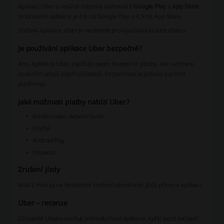
Aplikaci Uber si můžeš zdarma stáhnout
z Google Play
a
App Store
.
Hodnocení aplikace je 4,6 na Google Play a 4,9 na App Store.
Stažení aplikace Uber je nezbytné pro využívání služeb Uberu.
Je používání aplikace Uber bezpečné?
Ano. Aplikace Uber zajišťuje nejen bezpečné platby, ale i ochranu
osobních údajů svých uživatelů. Bezpečnost je jednou z priorit
platformy.
Jaké možnosti platby nabízí Uber?
kreditní nebo debetní karta
PayPal
Android Pay
hotovost
Zrušení jízdy
Máš 2 minuty na bezplatné zrušení objednané jízdy přímo v aplikaci.
Uber – recenze
Uživatelé Uberu oceňují jednoduchost aplikace, vyšší pocit bezpečí