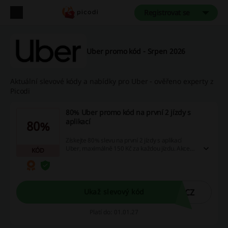
Registrovat se
Uber promo kód - Srpen 2026
Aktuální slevové kódy a nabídky pro Uber - ověřeno experty z
Picodi
80% Uber promo kód na první 2 jízdy s
aplikací
80%
Získejte 80% slevu na první 2 jízdy s aplikací
Uber, maximálně 150 Kč za každou jízdu. Akce
KÓD
platí do 31.12.2026 a je určena pouze pro nové
uživatele.
0CZ
Ukaž slevový kód
Platí do: 01.01.27