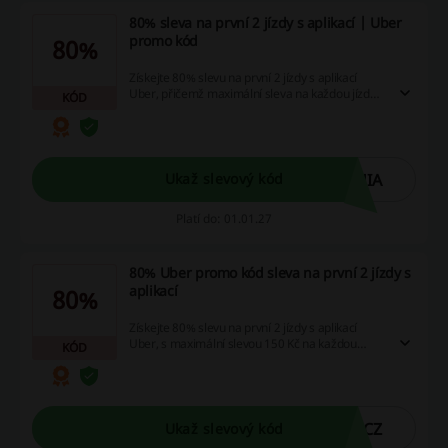
80% sleva na první 2 jízdy s aplikací | Uber
promo kód
80%
Získejte 80% slevu na první 2 jízdy s aplikací
Uber, přičemž maximální sleva na každou jízdu
KÓD
činí 150 Kč. Tato nabídka je určena pouze pro
nové uživatele a platí do 31.12.2026.
HIA
Ukaž slevový kód
Platí do: 01.01.27
80% Uber promo kód sleva na první 2 jízdy s
aplikací
80%
Získejte 80% slevu na první 2 jízdy s aplikací
Uber, s maximální slevou 150 Kč na každou
KÓD
jízdu. Tato akce je určena pouze pro nové
uživatele a platí do 31.12.2026.
0CZ
Ukaž slevový kód