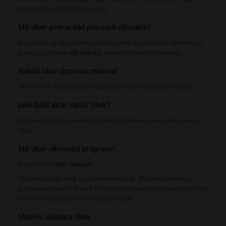
zdarma či za zvýhodněnou cenu.
Má Uber promo kód pro nové uživatele?
Ano, občas se objeví promo kód pro nově registrované uživatele na
první jízdu. Sleduj
naši stránku
, kde najdeš aktuální nabídky!
Nabízí Uber dopravu zdarma?
Uber není e-shop, a proto neposkytuje klasickou dodávku zboží.
Jaké další akce nabízí Uber?
Momentálně Uber nenabízí žádné další slevové akce mimo promo
kódy.
Má Uber věrnostní program?
Ano, v rámci
Uber Rewards
.
Uživatelé sbírají body za absolvované jízdy, díky kterým mohou
postupovat na vyšší úrovně členství a získávat odměny a výhody. Více
informací najdeš přímo na stránkách Uber.
Mobilní aplikace Uber