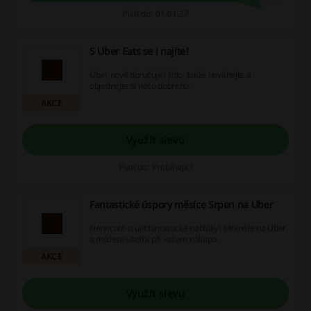
Platí do: 01.01.27
S Uber Eats se i najíte!
Uber nově doručuje i jídlo, takže neváhejte a
objednejte si něco dobrého.
AKCE
Využít slevu
Platí do: Probíhající
Fantastické úspory měsíce Srpen na Uber
Nenechte si ujít fantastické nabídky! Mrkněte na Uber
a můžete ušetřit při vašem nákupu.
AKCE
Využít slevu