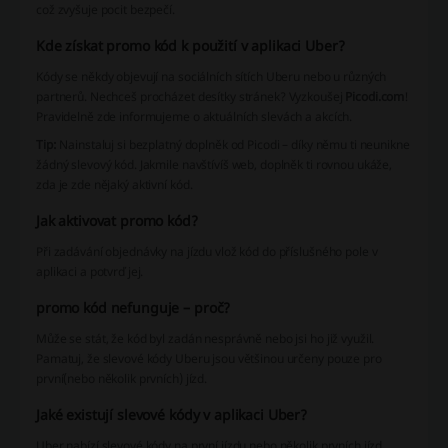
což zvyšuje pocit bezpečí.
Kde získat promo kód k použití v aplikaci Uber?
Kódy se někdy objevují na sociálních sítích Uberu nebo u různých
partnerů. Nechceš procházet desítky stránek? Vyzkoušej
Picodi.com
!
Pravidelně zde informujeme o aktuálních slevách a akcích.
Tip:
Nainstaluj si bezplatný doplněk od Picodi – díky němu ti neunikne
žádný slevový kód. Jakmile navštívíš web, doplněk ti rovnou ukáže,
zda je zde nějaký aktivní kód.
Jak aktivovat promo kód?
Při zadávání objednávky na jízdu vlož kód do příslušného pole v
aplikaci a potvrď jej.
promo kód nefunguje – proč?
Může se stát, že kód byl zadán nesprávně nebo jsi ho již využil.
Pamatuj, že slevové kódy Uberu jsou většinou určeny pouze pro
první(nebo několik prvních) jízd.
Jaké existují slevové kódy v aplikaci Uber?
Uber nabízí slevové kódy na první jízdu nebo několik prvních jízd