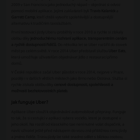
2009 v San Franciscu jako jednoduchý nápad – objednat si odvoz
pomocí mobilní aplikace. Jejími zakladateli byli
Travis Kalanick
a
Garrett Camp
, kteří chtěli vytvořit spolehlivější a dostupnější
alternativu k tradičním taxislužbám.
První testovací jízdy Uberu proběhly v roce 2010 a rychle si získaly
oblibu díky
jednoduchému rozhraní aplikace, transparentním cenám
a rychlé dostupnosti řidičů
. Do několika let se Uber rozšířil do stovek
měst po celém světě. V roce 2014 Uber představil službu
Uber Eats
,
která umožňuje uživatelům objednávat jídlo z restaurací přímo
domů.
V České republice začal Uber působit v roce 2014, nejprve v Praze,
později i v dalších větších městech jako Brno nebo Ostrava. Služba si
rychle získala oblibu díky
cenové dostupnosti, spolehlivosti a
možnosti bezhotovostních plateb
.
Jak funguje Uber?
Aplikace Uber slouží k objednávání automobilové přepravy. Funguje
to tak, že si cestující v aplikaci vybere vozidlo, které je dostupné v
jeho okolí. Na rozdíl od klasického taxi není nutné volat dispečink, a
navíc uživatel ještě před nástupem do vozu zná přibližnou cenu jízdy
a jméno řidiče. Trasu jízdy lze také snadno sdílet s blízkou osobou,