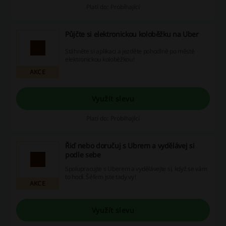
Platí do: Probíhající
Půjčte si elektronickou koloběžku na Uber
Stáhněte si aplikaci a jezděte pohodlně po městě
elektronickou koloběžkou!
AKCE
Využít slevu
Platí do: Probíhající
Řiď nebo doručuj s Ubrem a vydělávej si
podle sebe
Spolupracujte s Uberem a vydělávejte si, když se vám
to hodí. Šéfem jste tady vy!
AKCE
Využít slevu