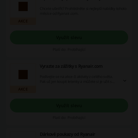
Chcete ušetřit? Prohlédněte si nejlepší nabídky tohoto
měsíce od Ryanair.com.
AKCE
Využít slevu
Platí do: Probíhající
Vyrazte za zážitky s Ryanair.com
Podívejte se na akce či aktivity z celého světa.
Pak už jen koupit letenky a můžete si je užit s
kým jen budete chtít.
AKCE
Využít slevu
Platí do: Probíhající
Dárkové poukazy od Ryanair