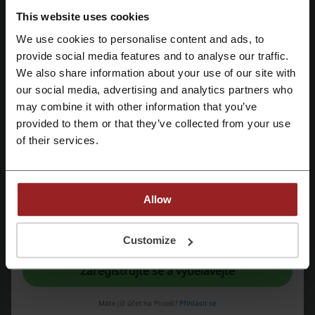
This website uses cookies
Průměrné hodnocení: 3.9, na základě 363 hlasů.
We use cookies to personalise content and ads, to
Registrujte se přes Facebook
provide social media features and to analyse our traffic.
Kontakt na Ryanair.com:
We also share information about your use of our site with
Ryanair
our social media, advertising and analytics partners who
Registrujte se přes Google
may combine it with other information that you’ve
Podívejte se také na podobné promo kódy
provided to them or that they’ve collected from your use
Registrujte si svůj e-mail
of their services.
Pneuboss
Levná Tramvajenka
Hotels.com
Get Your Guide
Pneumatiky.cz
Eurowings
Trip.com
LOT
Pelikan.cz
Allow
Zobrazte si nejoblíbenější kupóny a nabídky
Registrací potvrzujete, že jste si přečetli a souhlasíte "
se smluvními
podmínkami
“ a "
zásady ochrany osobních údajů.
“
Customize
FLIXBUS slevový kód
Zoohit kupon
Sinsay slevovy kod
Zaregistrujte se a vydělávejte
slevový kod sconto
Sparkys slevovy kod
11teamsports.cz sleva
Máte již účet na Picodi?
Přihlásit se