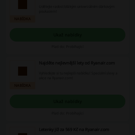
Udělejte radost blízkým univerzálním dárkovým
poukazem!
NABÍDKA
Ukaž nabídky
Platí do: Probíhající
Najděte nejlevnější lety od Ryanair.com
Vyhledejte si tu nejlepší nabídku! Speciální slevy a
akce na Ryanair.com!
NABÍDKA
Ukaž nabídky
Platí do: Probíhající
Letenky již za 569 Kč na Ryanair.com