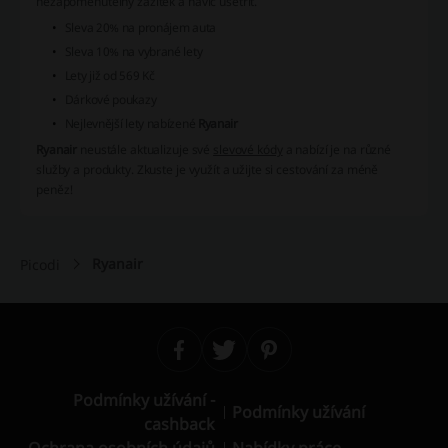
nezapomenutelný zážitek a navíc ušetřit.
Sleva 20% na pronájem auta
Sleva 10% na vybrané lety
Lety již od 569 Kč
Dárkové poukazy
Nejlevnější lety nabízené
Ryanair
Ryanair
neustále aktualizuje své
slevové kódy
a nabízí je na různé
služby a produkty. Zkuste je využít a užijte si cestování za méně
peněz!
Ryanair
Picodi
Podmínky užívání -
Podmínky užívání
cashback