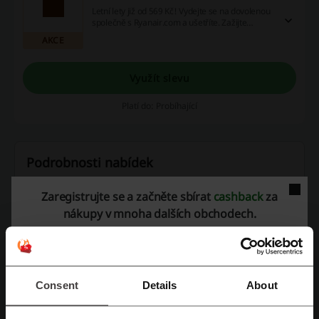
Letní lety již od 569 Kč! Vydejte se na dovolenou
společně s Ryanair.com a ušetříte. Zažijte
nezapomenutelnou dovolenou.
AKCE
Využít slevu
Platí do: Probíhající
Podrobnosti nabídek
Nabídky
6
Zaregistrujte se a začněte sbírat
cashback
za
nákupy v mnoha dalších obchodech.
Nejlepší sleva
10%
Poslední aktualizace
01.08.26 6:00
Consent
Details
About
Hodnocení slevových kódů pro Ryanair