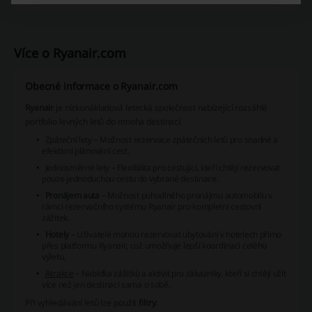
Více o Ryanair.com
Obecné informace o Ryanair.com
Ryanair
je nízkonákladová letecká společnost nabízející rozsáhlé
portfolio levných letů do mnoha destinací.
Zpáteční lety
– Možnost rezervace zpátečních letů pro snadné a
efektivní plánování cest.
Jednosměrné lety
– Flexibilita pro cestující, kteří chtějí rezervovat
pouze jednoduchou cestu do vybrané destinace.
Pronájem auta
– Možnost pohodlného pronájmu automobilu v
rámci rezervačního systému Ryanair pro kompletní cestovní
zážitek.
Hotely
– Uživatelé mohou rezervovat ubytování v hotelech přímo
přes platformu Ryanair, což umožňuje lepší koordinaci celého
výletu.
Atrakce
– Nabídka zážitků a aktivit pro zákazníky, kteří si chtějí užít
více než jen destinaci sama o sobě.
Při vyhledávání letů lze použít
filtry
: