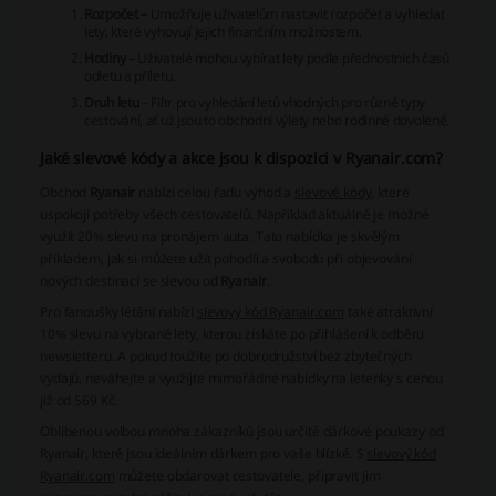
Rozpočet
– Umožňuje uživatelům nastavit rozpočet a vyhledat
lety, které vyhovují jejich finančním možnostem.
Hodiny
– Uživatelé mohou vybírat lety podle přednostních časů
odletu a příletu.
Druh letu
– Filtr pro vyhledání letů vhodných pro různé typy
cestování, ať už jsou to obchodní výlety nebo rodinné dovolené.
Jaké slevové kódy a akce jsou k dispozici v Ryanair.com?
Obchod
Ryanair
nabízí celou řadu výhod a
slevové kódy
, které
uspokojí potřeby všech cestovatelů. Například aktuálně je možné
využít 20% slevu na pronájem auta. Tato nabídka je skvělým
příkladem, jak si můžete užít pohodlí a svobodu při objevování
nových destinací se slevou od
Ryanair
.
Pro fanoušky létání nabízí
slevový kód Ryanair.com
také atraktivní
10% slevu na vybrané lety, kterou získáte po přihlášení k odběru
newsletteru. A pokud toužíte po dobrodružství bez zbytečných
výdajů, neváhejte a využijte mimořádné nabídky na letenky s cenou
již od 569 Kč.
Oblíbenou volbou mnoha zákazníků jsou určitě dárkové poukazy od
Ryanair
, které jsou ideálním dárkem pro vaše blízké. S
slevový kód
Ryanair.com
můžete obdarovat cestovatele, připravit jim