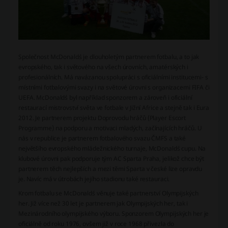
Společnost McDonald´s je dlouholetým partnerem fotbalu, a to jak
evropského, tak i světového na všech úrovních, amatérských i
profesionálních. Má navázanou spolupráci s oficiálními institucemi- s
místními fotbalovými svazy i na světové úrovni s organizacemi FIFA či
UEFA. McDonald´s byl například sponzorem a zároveň i oficiální
restaurací mistrovství světa ve fotbale v Jižní Africe a stejně tak i Eura
2012. Je partnerem projektu Doprovodu hráčů (Player Escort
Programme) na podporu a motivaci mladých, začínajících hráčů. U
nás v republice je partnerem fotbalového svazu ČMFS a také
největšího evropského mládežnického turnaje, McDonald´s cupu. Na
klubové úrovni pak podporuje tým AC Sparta Praha, jelikož chce být
partnerem těch nejlepších a mezi těmi Sparta v české lize opravdu
je. Navíc má v útrobách jejího stadionu také restauraci.
Krom fotbalu se McDonald´s věnuje také partnerství Olympijských
her. Již více než 30 let je partnerem jak Olympijských her, tak i
Mezinárodního olympijského výboru. Sponzorem Olympijských her je
oficiálně od roku 1976, ovšem již v roce 1968 přivezla do