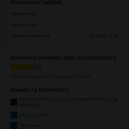
Podrobnosti nabídek
Slevové kódy
2
Nejlepší sleva
—
Poslední aktualizace
07.08.26 15:28
Hodnocení slevových kódů pro McDonald's
Průměrné hodnocení: 3.37, na základě 1173 hlasů.
Kontakt na McDonald's:
McDonald's ČR spol. s r. o., Radlická 740/113c, 158
00 Praha 5
+420 222 007 111
Ukaž email