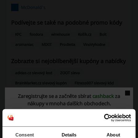
McDonald's
Podívejte se také na podobné promo kódy
KFC
foodora
winehouse
Košík.cz
Bolt
aromaniac
MIXIT
Prodietix
VinoVyhodne
Zobrazte si nejoblíbenější kupóny a nabídky
adidas.cz slevový kod
ZOOT sleva
BrainMarket.cz slevový kupón
Fitness007 slevový kód
czc slevovy kod
SEPHORA slevovy kod
Zaregistrujte se a začněte sbírat
cashback
za
nákupy v mnoha dalších obchodech.
Více o McDonald's
Consent
Details
About
McDonald´s