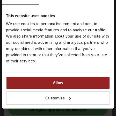
This website uses cookies
We use cookies to personalise content and ads, to
Registrujte se přes Facebook
provide social media features and to analyse our traffic.
We also share information about your use of our site with
our social media, advertising and analytics partners who
Registrujte se přes Google
may combine it with other information that you’ve
provided to them or that they’ve collected from your use
Registrujte si svůj e-mail
of their services.
Historie této světoznámé společnosti spadá až do roku 1940, kdy
bratři Dick a Mac McDonaldovi otevírají první restauraci McDonald’s
v San Bernardinu v Kalifornii. Tato restaurace vyniká svým
Allow
jedinečným konceptem, jak rychle obsloužit velké množství
zákazníků. toho si všiml i Raymond Albert Kroc, který v roce 1954
otevírá svou první restauraci s konceptem bratří McDonaldů a o osm
Registrací potvrzujete, že jste si přečetli a souhlasíte "
se smluvními
podmínkami
“ a "
zásady ochrany osobních údajů.
“
Customize
let později rovnou kupuje firmu McDonald´s za celých 2,7 milionu
dolarů. V tom samém roce již funguje 500 restaurací, které prodají
Zaregistrujte se a vydělávejte
miliardu hamburgerů. Během 60. a 70 let také společnost opustí
hranice USA a expanduje do Kanady, Austrálie, Japonska, Velké