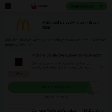
Registrovat se
McDonald's slevový kupon - Srpen
2026
Aktuální slevové kupony a nabídky pro McDonald's - ověřeno
experty z Picodi
McDonald's slevové kupony do McDonald's
Slevové kupóny do McDonald's v aplikaci do
mobilu. Stáhněte si do svého smartphoneu
applikaci Můj McDonald‘s a mějte slevové
KÓD
kupóny stále při sobě.
Ukaž slevový kód
Platí do: Probíhající
Aplikace McDonald's s akcemi | McDonald's