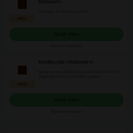
McDonald's
Spěchejte, ať Vám slevy neuletí!
AKCE
Využít slevu
Platí do: Probíhající
Rozvážky jídla z McDonald's!
Nemáte zrovna Mekáč po ruce, ale honí Vás mlsná?
Objednejte si! Jak na to zjistíte v odkazu.
AKCE
Využít slevu
Platí do: Probíhající