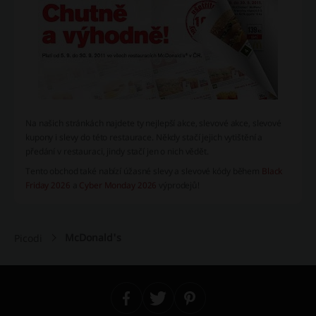
Na našich stránkách najdete ty nejlepší akce, slevové akce, slevové
kupony i slevy do této restaurace. Někdy stačí jejich vytištění a
předání v restauraci, jindy stačí jen o nich vědět.
Tento obchod také nabízí úžasné slevy a slevové kódy během
Black
Friday 2026
a
Cyber ​​Monday 2026
výprodejů!
McDonald's
Picodi