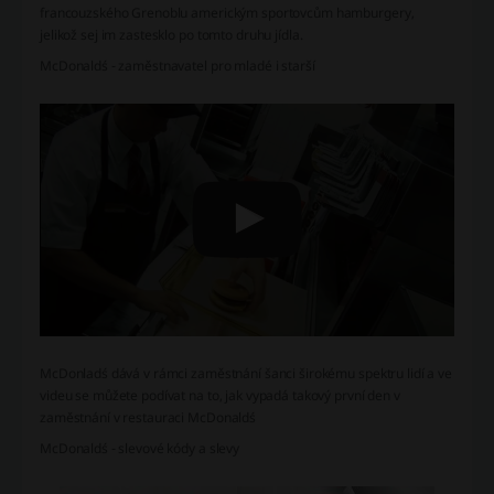
francouzského Grenoblu americkým sportovcům hamburgery,
jelikož sej im zastesklo po tomto druhu jídla.
McDonald´s - zaměstnavatel pro mladé i starší
McDonlad´s dává v rámci zaměstnání šanci širokému spektru lidí a ve
videu se můžete podívat na to, jak vypadá takový první den v
zaměstnání v restauraci McDonald´s
McDonald´s - slevové kódy a slevy