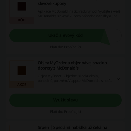
slevové kupony
Aplikace McDonald 'nabízí řadu výhod. Využijte skvělé
McDonald's slevové kupony, výhodné nabídky a jiné.
KÓD
Ukaž slevový kód
Platí do: Probíhající
Objev MyOrder a objednávej snadno
dobroty z McDonald's
Objev MyOrder! Objednej si odkudkoliv,
pohodlně, po svém. V appce McDonald's si teď
AKCE
můžeš objednávat jednodušeji než kdy dříve.
Více zjistíte v prokliku.
Využít slevu
Platí do: Probíhající
Srpen | Speciální nabídka už čeká na