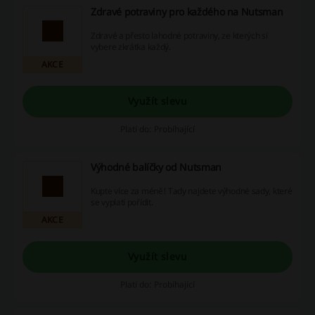
Zdravé potraviny pro každého na Nutsman
Zdravé a přesto lahodné potraviny, ze kterých si
vybere zkrátka každý.
AKCE
Využít slevu
Platí do: Probíhající
Výhodné balíčky od Nutsman
Kupte více za méně! Tady najdete výhodné sady, které
se vyplatí pořídit.
AKCE
Využít slevu
Platí do: Probíhající