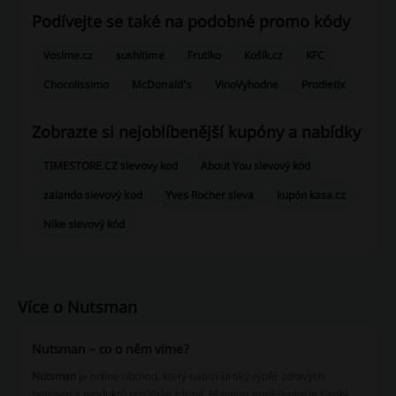
Podívejte se také na podobné promo kódy
Vosíme.cz
sushitime
Frutiko
Košík.cz
KFC
Chocolissimo
McDonald's
VinoVyhodne
Prodietix
Zobrazte si nejoblíbenější kupóny a nabídky
TIMESTORE.CZ slevovy kod
About You slevový kód
zalando slevový kod
Yves Rocher sleva
kupón kasa.cz
Nike slevový kód
Více o Nutsman
Nutsman – co o něm víme?
Nutsman
je online obchod, který nabízí široký výběr zdravých
potravin a produktů pro Vaše zdraví. Hlavním zaměřením je široký