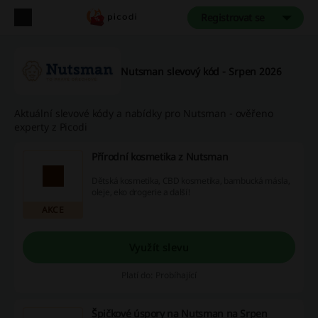
Registrovat se
Nutsman slevový kód - Srpen 2026
Aktuální slevové kódy a nabídky pro Nutsman - ověřeno
experty z Picodi
Přírodní kosmetika z Nutsman
Dětská kosmetika, CBD kosmetika, bambucká másla,
oleje, eko drogerie a další!
AKCE
Využít slevu
Platí do: Probíhající
Špičkové úspory na Nutsman na Srpen