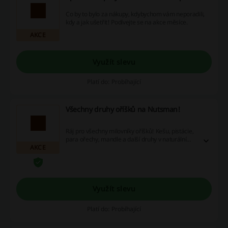
Co by to bylo za nákupy, kdybychom vám neporadili,
kdy a jak ušetřit! Podívejte se na akce měsíce.
AKCE
Využít slevu
Platí do: Probíhající
Všechny druhy oříšků na Nutsman!
Ráj pro všechny milovníky oříšků! Kešu, pistácie,
para ořechy, mandle a další druhy v naturálním
AKCE
provedení nebo třeba v čokoládě, jogurtu apod.
Využít slevu
Platí do: Probíhající