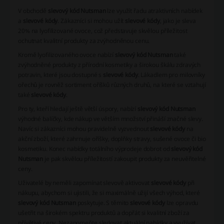
V obchodě
slevový kód Nutsman
lze využít řadu atraktivních nabídek
a
slevové kódy
. Zákazníci si mohou užít
slevové kódy
, jako je sleva
20% na lyofilizované ovoce, což představuje skvělou příležitost
ochutnat kvalitní produkty za zvýhodněnou cenu.
Kromě lyofilizovaného ovoce nabízí
slevový kód Nutsman
také
zvýhodněné produkty z přírodní kosmetiky a širokou škálu zdravých
potravin, které jsou dostupné s
slevové kódy
. Lákadlem pro milovníky
ořechů je rovněž sortiment oříšků různých druhů, na které se vztahují
také
slevové kódy
.
Pro ty, kteří hledají ještě větší úspory, nabízí
slevový kód Nutsman
výhodné balíčky, kde nákup ve větším množství přináší značné slevy.
Navíc si zákazníci mohou pravidelně vyzvednout
slevové kódy
na
akční zboží, které zahrnuje oříšky, doplňky stravy, sušené ovoce či bio
kosmetiku. Konec nabídky totálního výprodeje dobrot od
slevový kód
Nutsman
je pak skvělou příležitostí zakoupit produkty za neuvěřitelné
ceny.
Uživatelé by neměli zapomínat slevově aktivovat
slevové kódy
při
nákupu, abychom si ujistili, že si maximálně užijí všech výhod, které
slevový kód Nutsman
poskytuje. S těmito
slevové kódy
lze opravdu
ušetřit na širokém spektru produktů a dopřát si kvalitní zboží za
přívětivé ceny. Nezapomeňte sledovat aktuální nabídky a využívat