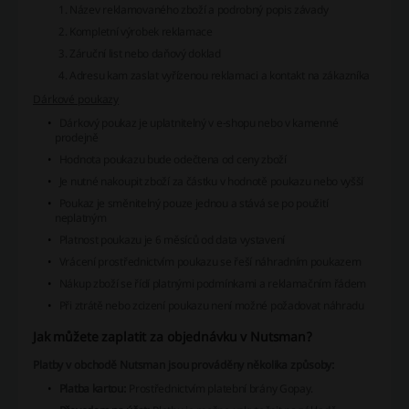
Název reklamovaného zboží a podrobný popis závady
Kompletní výrobek reklamace
Záruční list nebo daňový doklad
Adresu kam zaslat vyřízenou reklamaci a kontakt na zákazníka
Dárkové poukazy
Dárkový poukaz je uplatnitelný v e-shopu nebo v kamenné
prodejně
Hodnota poukazu bude odečtena od ceny zboží
Je nutné nakoupit zboží za částku v hodnotě poukazu nebo vyšší
Poukaz je směnitelný pouze jednou a stává se po použití
neplatným
Platnost poukazu je 6 měsíců od data vystavení
Vrácení prostřednictvím poukazu se řeší náhradním poukazem
Nákup zboží se řídí platnými podmínkami a reklamačním řádem
Při ztrátě nebo zcizení poukazu není možné požadovat náhradu
Jak můžete zaplatit za objednávku v Nutsman?
Platby v obchodě Nutsman jsou prováděny několika způsoby:
Platba kartou:
Prostřednictvím platební brány Gopay.