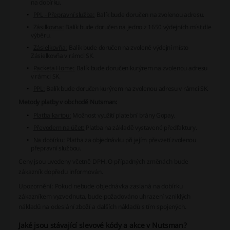
na dobírku.
PPL - Přepravní služba:
Balík bude doručen na zvolenou adresu.
Zásilkovna:
Balík bude doručen na jedno z 1650 výdejních míst dle
výběru.
Zásielkovňa:
Balík bude doručen na zvolené výdejní místo
Zásielkovňa v rámci SK.
Packeta Home:
Balík bude doručen kurýrem na zvolenou adresu
v rámci SK.
PPL:
Balík bude doručen kurýrem na zvolenou adresu v rámci SK.
Metody platby v obchodě Nutsman:
Platba kartou:
Možnost využití platební brány Gopay.
Převodem na účet:
Platba na základě vystavené předfaktury.
Na dobírku:
Platba za objednávku při jejím převzetí zvolenou
přepravní službou.
Ceny jsou uvedeny včetně DPH. O případných změnách bude
zákazník dopředu informován.
Upozornění:
Pokud nebude objednávka zaslaná na dobírku
zákazníkem vyzvednuta, bude požadováno uhrazení vzniklých
nákladů na odeslání zboží a dalších nákladů s tím spojených.
Jaké jsou stávající slevové kódy a akce v Nutsman?