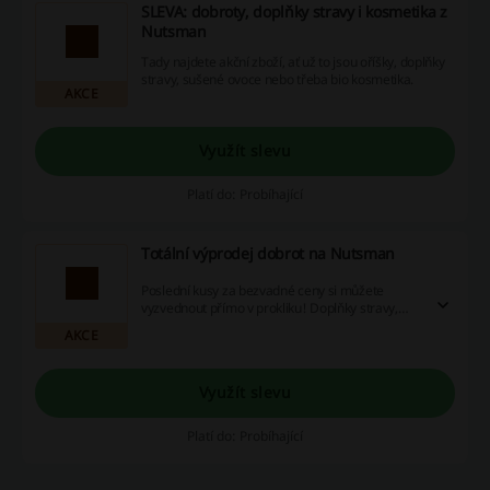
SLEVA: dobroty, doplňky stravy i kosmetika z
Nutsman
Tady najdete akční zboží, ať už to jsou oříšky, doplňky
stravy, sušené ovoce nebo třeba bio kosmetika.
AKCE
Využít slevu
Platí do: Probíhající
Totální výprodej dobrot na Nutsman
Poslední kusy za bezvadné ceny si můžete
vyzvednout přímo v prokliku! Doplňky stravy,
čaje, mlsání a další a další.
AKCE
Využít slevu
Platí do: Probíhající