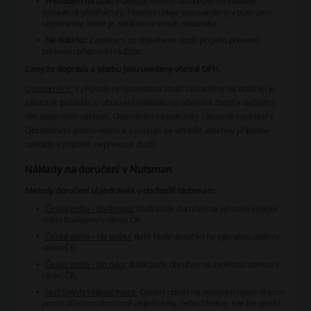
Převodem na účet:
Platbu je možno uskutečnit na základě
vystavené předfaktury. Platební údaje jsou uvedeny v potvrzení
objednávky, které je zasláno na email zákazníka.
Na dobírku:
Zaplacení za objednané zboží při jeho převzetí
zvolenou přepravní službou.
Ceny za dopravu a platbu jsou uvedeny včetně DPH.
Upozornění:
V případě nevyzvednutí zboží zaslaného na dobírku je
zákazník požádán o uhrazení nákladů na odeslání zboží a dalších s
tím spojených nákladů. Odesláním objednávky zákazník souhlasí s
Obchodními podmínkami
a zavazuje se uhradit všechny případné
náklady v případě nepřevzetí zboží.
Náklady na doručení v Nutsman
Metody doručení objednávek v obchodě Nutsman:
Česká pošta - Balíkovna:
Balík bude doručen na vybrané výdejní
místo Balíkovny v rámci ČR.
Česká pošta - Na poštu:
Balík bude doručen na vybranou poštu v
rámci ČR.
Česká pošta - Do ruky:
Balík bude doručen na zvolenou adresu v
rámci ČR.
NUTSMAN výdejní místa:
Osobní odběr na výdejním místě Vracov
pouze předem uhrazené objednávky, nebo Těmice, kde lze platit i