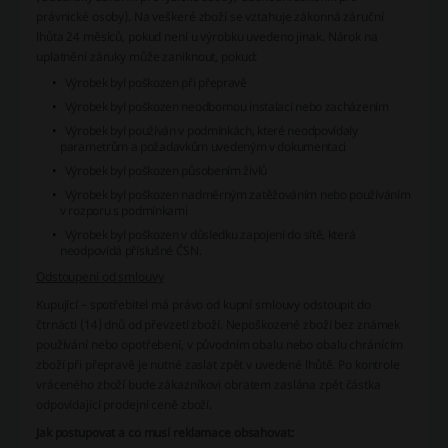
právnické osoby). Na veškeré zboží se vztahuje zákonná záruční
lhůta 24 měsíců, pokud není u výrobku uvedeno jinak. Nárok na
uplatnění záruky může zaniknout, pokud:
Výrobek byl poškozen při přepravě
Výrobek byl poškozen neodbornou instalací nebo zacházením
Výrobek byl používán v podmínkách, které neodpovídaly
parametrům a požadavkům uvedeným v dokumentaci
Výrobek byl poškozen působením živlů
Výrobek byl poškozen nadměrným zatěžováním nebo používáním
v rozporu s podmínkami
Výrobek byl poškozen v důsledku zapojení do sítě, která
neodpovídá příslušné ČSN.
Odstoupení od smlouvy
Kupující – spotřebitel má právo od kupní smlouvy odstoupit do
čtrnácti (14) dnů od převzetí zboží. Nepoškozené zboží bez známek
používání nebo opotřebení, v původním obalu nebo obalu chránícím
zboží při přepravě je nutné zaslat zpět v uvedené lhůtě. Po kontrole
vráceného zboží bude zákazníkovi obratem zaslána zpět částka
odpovídající prodejní ceně zboží.
Jak postupovat a co musí reklamace obsahovat: