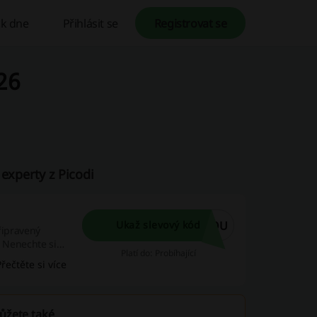
k dne
Přihlásit se
Registrovat se
26
experty z Picodi
7OU
Ukaž slevový kód
řipravený
. Nenechte si
Platí do: Probíhající
Přečtěte si více
můžete také