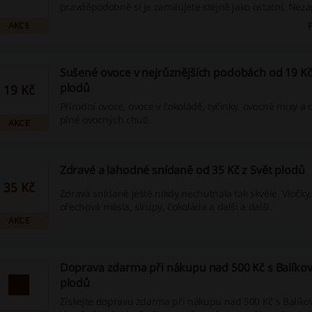
pravděpodobně si je zamilujete stejně jako ostatní. Ne
prozkoumat také naše úžasné slevové kupony a cashbac
AKCE
Sušené ovoce v nejrůznějších podobách od 19 Kč
plodů
19 Kč
Přírodní ovoce, ovoce v čokoládě, tyčinky, ovocné mixy a 
plné ovocných chutí.
AKCE
Zdravé a lahodné snídaně od 35 Kč z Svět plodů
35 Kč
Zdravá snídaně ještě nikdy nechutnala tak skvěle. Vločky,
ořechová másla, sirupy, čokoláda a další a další.
AKCE
Doprava zdarma při nákupu nad 500 Kč s Balíkov
plodů
Získejte dopravu zdarma při nákupu nad 500 Kč s Balíko