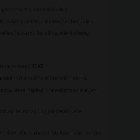
e čerstvost a kontrolu kvality.
ačinových krabiček a cukrovinek bez cukru.
pečení, jako jsou čokolády, mleté ořechy,
tí za poplatek
25 Kč
.
 také různé možnosti firemních dárků.
eptů, které inspirují k lahodným a zdravým
raví, recepty a tipy, jak zlepšit vaše
le klade důraz i na udržitelnost. Zákazníkům