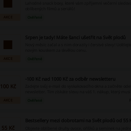
Lahodné snack boxy, které vám zpříjemní večerní sledov
oblíbených filmů a seriálů!
AKCE
Ověřené
Srpen je tady! Máte šanci ušetřit na Svět plodů
Nový měsíc začal a s nim dorazily i čerstvé slevy! Udělejt
novým kouskem za skvělou cenu.
AKCE
Ověřené
-100 Kč nad 1000 Kč za odběr newsletteru
100 Kč
Zadejte svůj e-mail do vyskakovacího okna a začněte ode
newsletter. Tím získáte slevu na váš 1. nákup, který musí
1000 Kč.
AKCE
Ověřené
Bestsellery mezi dobrotami na Svět plodů od 55 
55 Kč
Objevte oblíbené druhy ovoce, oříšků a semínek na jedn