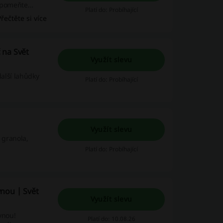
zapomeňte
Platí do: Probíhající
k nabídky!
Přečtěte si více
 na Svět
Využít slevu
další lahůdky
Platí do: Probíhající
Využít slevu
 granola,
Platí do: Probíhající
nou | Svět
Využít slevu
vnou!
Platí do: 10.08.26