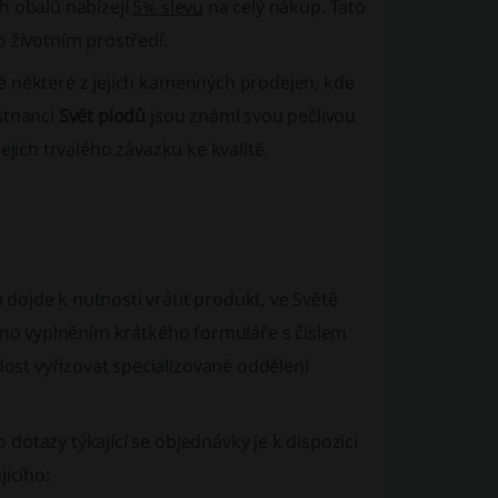
ích obalů nabízejí
5% slevu
na celý nákup. Tato
o životním prostředí.
ě některé z jejich kamenných prodejen, kde
stnanci
Svět plodů
jsou známí svou pečlivou
ejich trvalého závazku ke kvalitě.
ojde k nutnosti vrátit produkt, ve Světě
něno vyplněním krátkého formuláře s číslem
st vyřizovat specializované oddělení
dotazy týkající se objednávky je k dispozici
jícího: