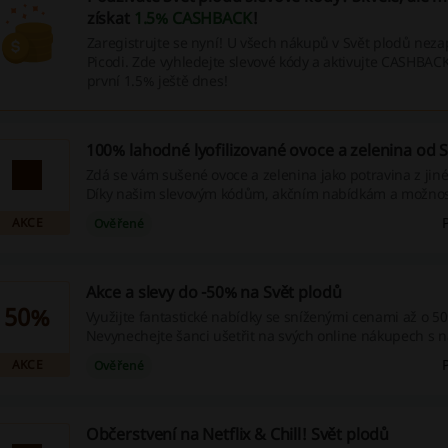
získat
1.5% CASHBACK
!
Zaregistrujte se nyní! U všech nákupů v Svět plodů neza
Picodi. Zde vyhledejte slevové kódy a aktivujte CASHBACK.
první 1.5% ještě dnes!
100% lahodné lyofilizované ovoce a zelenina od 
Zdá se vám sušené ovoce a zelenina jako potravina z jin
Díky našim slevovým kódům, akčním nabídkám a možnos
můžete tuto zdravou alternativu vyzkoušet výhodněji. Nec
AKCE
Ověřené
a vyzkoušejte něco nového!
Akce a slevy do -50% na Svět plodů
50%
Využijte fantastické nabídky se sníženými cenami až o 5
Nevynechejte šanci ušetřit na svých online nákupech s n
příležitostmi pro slevové kupony, propagační nabídky a 
AKCE
Ověřené
zpětných hotovostních bonusů!
Občerstvení na Netflix & Chill! Svět plodů