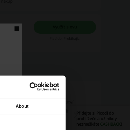
ý nákup.
Využít slevu
očit částku
Platí do: Probíhající
 jazýčky čeká nepřeberné množství
About
duktů, které uspokojí různé kulinářské
Přidejte si Picodi do
prohlížeče a už nikdy
nezmeškáte
CASHBACK
!