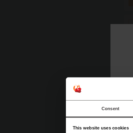
Víc
S
Ví
Consent
př
p
This website uses cookies