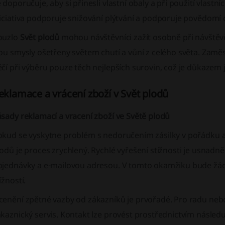
 doporučuje, aby si přinesli vlastní obaly a při použití vlastn
iciativa podporuje snižování plýtvání a podporuje povědomí 
ouzlo
Svět plodů
mohou návštěvníci zažít osobně při návštěv
ou smysly ošetřeny světem chutí a vůní z celého světa. Zamě
čí při výběru pouze těch nejlepších surovin, což je důkazem j
eklamace a vrácení zboží v Svět plodů
sady reklamací a vracení zboží ve Světě plodů
kud se vyskytne problém s nedoručením zásilky v pořádku a d
odů je proces zrychlený. Rychlé vyřešení stížnosti je usnad
bjednávky a e-mailovou adresou. V tomto okamžiku bude žádo
ížností.
enění zpětné vazby od zákazníků je prvořadé. Pro radu nebo 
kaznický servis. Kontakt lze provést prostřednictvím následu