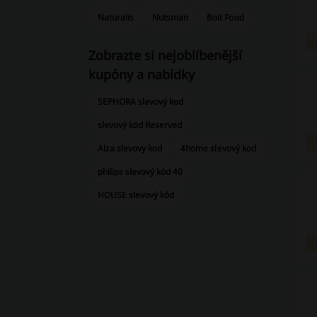
Naturalis
Nutsman
Bolt Food
Zobrazte si nejoblíbenější
kupóny a nabídky
SEPHORA slevový kod
slevový kód Reserved
Alza slevovy kod
4home slevový kod
philips slevový kód 40
HOUSE slevový kód