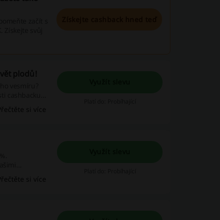
Získejte cashback hned teď
pomeňte začít s
 Získejte svůj
Svět plodů!
Využít slevu
ého vesmíru?
ti cashbacku
Platí do: Probíhající
hejte se zlákat
Přečtěte si více
Využít slevu
0%.
ašimi
Platí do: Probíhající
výhody
Přečtěte si více