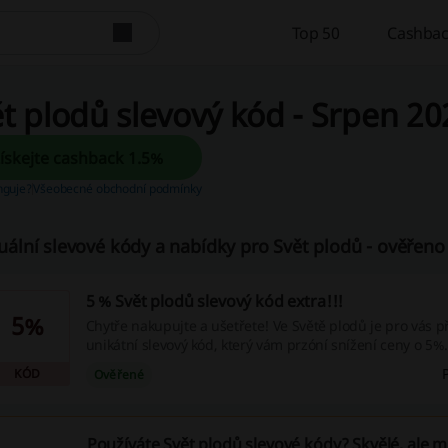
Top 50
Cashbac
t plodů slevový kód - Srpen 20
Získejte cashback 1.5%
unguje?
Všeobecné obchodní podmínky
uální slevové kódy a nabídky pro Svět plodů - ověřeno 
5 % Svět plodů slevový kód extra!!!
5%
Chytře nakupujte a ušetřete! Ve Světě plodů je pro vás p
unikátní slevový kód, který vám przóní snížení ceny o 5%
ujít tuhle výhodu, zkuste to hned!
KÓD
Ověřené
Používáte Svět plodů slevové kódy? Skvělé, ale 