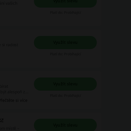
Využít slevu
ání vašich
Platí do: Probíhající
Využít slevu
e si radost
Platí do: Probíhající
Využít slevu
bírat
 být alespoň za
Platí do: Probíhající
Přečtěte si více
Kč
Využít slevu
om místě –