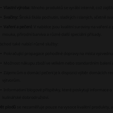
Vlastní výroba:
Mnoho produktů se vyrábí interně, což zajišťuj
Svačiny:
Široká škála pochutin, sladkých i slaných, včetně sv
Vaření a pečení:
V nabídce jsou kvalitní suroviny na vaření a 
mouka, přírodní barviva a různé další speciální přísady.
bchod také nabízí různé služby:
Pokračující propagace pohodlné dopravy na místa vyzvednu
Možnost nákupu zboží ve velkém nebo standardním balení a
Zájemcům o domácí pečení je k dispozici výběr domácích rec
výtvorům.
Informativní blogové příspěvky, které poskytují informace o zd
kulinářské dobrodružství.
vět plodů
se nezaměřuje pouze na vysoce kvalitní produkty, a