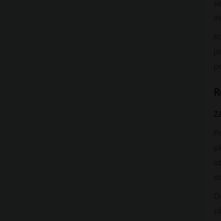
se
in
K
js
pé
R
Zá
Po
pl
o
st
Oc
zá