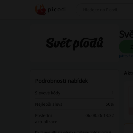
Hledej
Svě
Jak to f
Akt
Podrobnosti nabídek
Slevové kódy
1
Nejlepší sleva
50%
Poslední
06.08.26 13:32
aktualizace
Používáme affiliate odkazy a můžeme obdržet provizi.