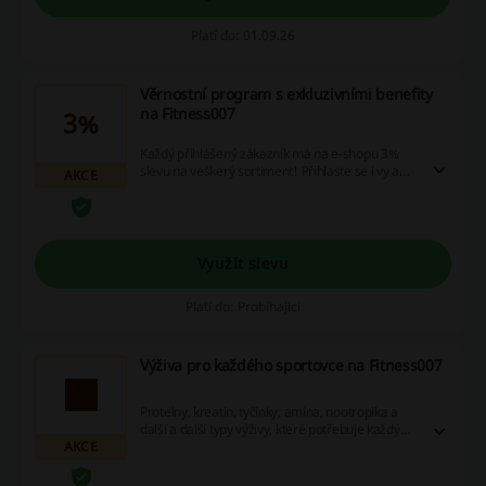
Platí do: 01.09.26
Věrnostní program s exkluzivními benefity
na Fitness007
3%
Každý přihlášený zákazník má na e-shopu 3%
slevu na veškerý sortiment! Přihlaste se i vy a
AKCE
šetřete tak při každém nákupu.
Využít slevu
Platí do: Probíhající
Výživa pro každého sportovce na Fitness007
Proteiny, kreatin, tyčinky, amina, nootropika a
další a další typy výživy, které potřebuje každý
AKCE
zapálený sportovec.