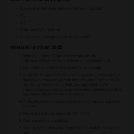
Česká pošta (Balíkovna, Balík do ruky nebo na poštu)
PPL
GLS
Záslikovna (výdejní místo)
Osobní odběr (prodejna Újezd, sklad Ruzyně)
Fitness007 a vrácení zboží
Informujte Fitness007 prostřednictvím e-mailu
reklamace@fitness007.cz o vrácení nebo výměně zboží.
Pokud chcete zboží vyměnit, napište to do e-mailu.
V případě, že vrácené zboží je částí objednávky, které náležela
doprava zdarma a nebylo Vám tedy účtováno se vrácením části
objednávky sníží pod tento limit, jsou oprávněni ponížit
vrácenou částku o dopravné, protože nebyla splněna podmínka
pro získání výhody dopravného zdarma.
V případě výměny za jiné zboží náklady s výměnou zboží nese
zákazník.
Peníze za zboží vrací nejpozději do 14 dnů.
Zboží neposílejte na dobírku.
Zbožní pošlete s přiloženým vyplněným formulářem na adresu
níže: