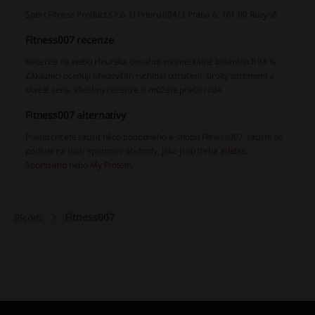
Sport Fitness Product s.r.o. U Prioru 804/3 Praha 6, 161 00 Ruzyně
Fitness007 recenze
Recenze na webu Heureka dosahují momentálně brilantních 98 %.
Zákazníci oceňují především rychlost doručení, široký sortiment a
skvělé ceny. Všechny recenze si můžete přečíst
zde
.
Fitness007 alternativy
Pokud chcete zkusit něco podobného e-shopu Fitness007, zkuste se
podívat na další sportovní obchody, jako jsou třeba
adidas
,
Sportisimo
nebo
My Protein
.
Fitness007
Picodi