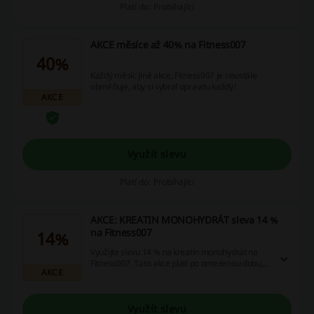
Platí do: Probíhající
AKCE měsíce až 40% na Fitness007
40%
Každý měsíc jiné akce, Fitness007 je neustále
obměňuje, aby si vybral opravdu každý!
AKCE
Využít slevu
Platí do: Probíhající
AKCE: KREATIN MONOHYDRÁT sleva 14 %
na Fitness007
14%
Využijte slevu 14 % na kreatin monohydrát na
Fitness007. Tato akce platí po omezenou dobu,
AKCE
tak si ji nenechte ujít.
Využít slevu