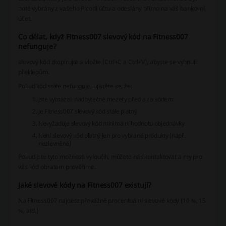
poté vybrány z vašeho Picodi účtu a odeslány přímo na váš bankovní
účet.
Co dělat, když Fitness007 slevový kód na Fitness007
nefunguje?
slevový kód zkopírujte a vložte (Ctrl+C a Ctrl+V), abyste se vyhnuli
překlepům.
Pokud kód stále nefunguje, ujistěte se, že:
Jste vymazali nadbytečné mezery před a za kódem
Je Fitness007 slevový kód stále platný
Nevyžaduje slevový kód minimální hodnotu objednávky
Není slevový kód platný jen pro vybrané produkty (např.
nezlevněné)
Pokud jste tyto možnosti vyloučili, můžete nás kontaktovat a my pro
vás kód obratem prověříme.
Jaké slevové kódy na Fitness007 existují?
Na Fitness007 najdete převážně procentuální slevové kódy (10 %, 15
%, atd.)