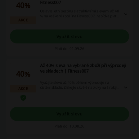
Fitness007
40%
Oslavte letní sezónu s atraktivními slevami až 40
% na veškeré zboží na Fitness007, nabídka platí
AKCE
pouze na omezenou dobu. Nepropásněte šanci
na skvělé úspory!
Využít slevu
Platí do: 01.09.26
Až 40% sleva na vybrané zboží při výprodeji
ve skladech | Fitness007
40%
Využijte slevu až 40% během výprodeje na
čistění skladů. Získejte skvělé nabídky na široký
AKCE
sortiment zboží, dokud trvají zásoby.
Využít slevu
Platí do: 10.08.26