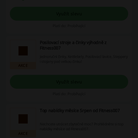
Využít slevu
Platí do: Probíhající
Posilovací stroje a činky výhodně z
Fitness007
Jednoruční činky, Kettlebely, Posilovací lavice, Steppery
i stojany pod velkou činku!
AKCE
Využít slevu
Platí do: Probíhající
Top nabídky měsíce Srpen od Fitness007
Nechcete utrácet zbytečně moc? Prohlédněte si top
nabídky měsíce od Fitness007.
AKCE