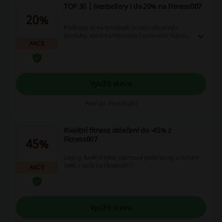
TOP 30 | bestsellery i do 20% na Fitness007
20%
Podívejte se na ty nejlepší a neprodávanější
produkty, které na Fitness007 seženete! Najdete
AKCE
je v kategorii TOP 30.
Využít slevu
Platí do: Probíhající
Kvalitní fitness oblečení do -45% z
Fitness007
45%
Legíny, funkční trika, sportovní podprsenky a mnohé
další a další na Fitness007!
AKCE
Využít slevu