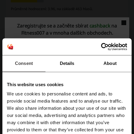
Průměrné hodnocení: 3.96, na základě 463 hlasů.
Kontakt na Fitness007:
Zaregistrujte se a začněte sbírat
cashback
na
Fitness007 a v mnoha dalších obchodech.
Sport Fitness Product s.r.o., Újezd 414/13, Malá
Strana, 150 00 Praha 5
+420 777 290 469
Ukaž email
Consent
Details
About
Fitness007
Podívejte se také na podobné promo kódy
This website uses cookies
We use cookies to personalise content and ads, to
Naureus
drogeo
Namaximum
Krásné vůně
Registrujte se přes Facebook
provide social media features and to analyse our traffic.
SEPHORA
Yves Rocher
allnutrition.cz
FAnn
We also share information about your use of our site with
our social media, advertising and analytics partners who
Ketodiet
Registrujte se přes Google
may combine it with other information that you’ve
provided to them or that they’ve collected from your use
Zobrazte si nejoblíbenější kupóny a nabídky
Registrujte si svůj e-mail