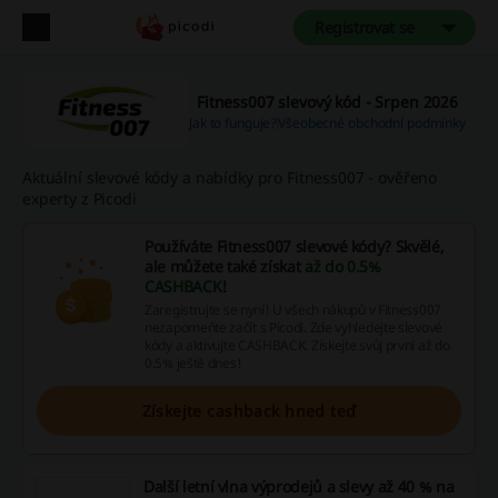
Registrovat se
Fitness007 slevový kód - Srpen 2026
Jak to funguje?
Všeobecné obchodní podmínky
Aktuální slevové kódy a nabídky pro Fitness007 - ověřeno
experty z Picodi
Používáte Fitness007 slevové kódy? Skvělé,
ale můžete také získat
až do 0.5%
CASHBACK
!
Zaregistrujte se nyní! U všech nákupů v Fitness007
nezapomeňte začít s Picodi. Zde vyhledejte slevové
kódy a aktivujte CASHBACK. Získejte svůj první až do
0.5% ještě dnes!
Získejte cashback hned teď
Další letní vlna výprodejů a slevy až 40 % na