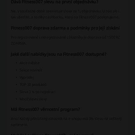
Dává Fitness007 slevu na první objednávku?
Ne, v současné době neexistuje sleva na 1. objednávku. U nás ale i
tak ušetříte, a to díky cashbacku, který na Fitness007 poskytujeme.
Fitness007 doprava zdarma a podmínky pro její získání
Pro registrované i neregistrované zákazníky je doprava od 1500 Kč
ZDARMA.
Jaké další nabídky jsou na Fitness007 dostupné?
Akce měsíce
Sekce novinek
Výprodej
TOP 30 produktů
Sleva 3 % po registraci
Množstevní slevy
Má Fitness007 věrnostní program?
Ano! Každý přihlášený zákazník na e-shopu má 3% slevu na veškerý
sortiment.