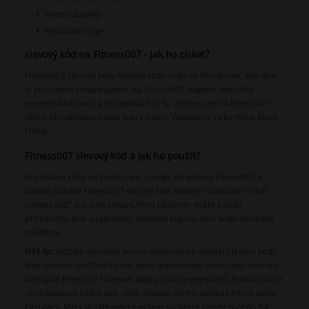
Fitness doplňky
Posilovací stroje
slevový kód na Fitness007 - jak ho získat?
Fitness007 slevové kódy najdete vždy u nás na Picodi.com, kde vám
je pravidelně aktualizujeme. Na Fitness007 najdete nejčastěji
procentuální slevu, a to například 15 %. Většinou se na Fitness007
objeví při událostech jako jsou Vánoce, Velikonoce nebo třeba Black
Friday.
Fitness007 slevový kód a jak ho použít?
Pro získání jděte na Picodi.com, zadejte do kolonky Fitness007 a
uvidíte aktuální Fitness007 slevový kód. Klikněte na tlačítko "Ukaž
slevový kód" pro jeho získání. Před placením vložte kód do
příslušného pole a uplatněte. Hodnota kupónu vám bude následně
odečtena.
Náš tip:
Můžete vynechat proces kopírování a vkládání promo kódu
díky našemu rozšíření Picodi, které automaticky zkontroluje všechny
dostupné Fitness007 slevové kódy a použije nejnovější. Pokud zrovna
není dostupný žádný kód, stále můžete ušetřit, protože Picodi nabízí
cashback, který je aktivován v našem rozšíření. Peníze mohou být