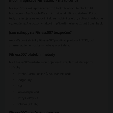
Mobilní aplikace Fitness007 - má to cenu?
Na App Store má aplikace zatím 3 hvězdičky (v tuto chvíli z 18
hodnocení). Na Google Play má již více jak 10 tisíc stažení. Pokud
tedy preferujete nakupování skrze mobilní telefon, aplikaci rozhodně
vyzkoušejte. Ale pozor, v takovém případě nelze využít náš cashback.
Jsou nákupy na Fitness007 bezpečné?
Ano. Webové stránky Fitness007 používají protokol HTTPS, což
znamená, že nemusíte mít obavy o svá data.
Fitness007 platební metody
Na Fitness007 můžete svou objednávku zaplatit následujícími
způsoby:
Platební karta - online (Visa, MasterCard)
Google Pay
PayU
Bankovní převod
Platby GoPay V3
Dobírka (+30 Kč)
Fitness007 a způsoby dopravy