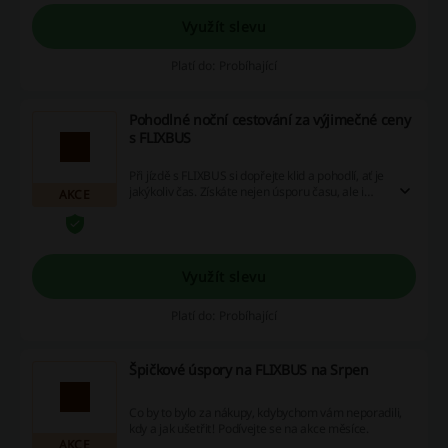
peníze hromadit!
Využít slevu
Platí do: Probíhající
Pohodlné noční cestování za výjimečné ceny
s FLIXBUS
Při jízdě s FLIXBUS si dopřejte klid a pohodlí, ať je
jakýkoliv čas. Získáte nejen úsporu času, ale i
AKCE
úžasné slevové kódy, jedinečné akční nabídky a
vrácení peněz z každého nákupu. Začněte
využívat tyto výhody okamžitě a šetřte už dnes!
Využít slevu
Platí do: Probíhající
Špičkové úspory na FLIXBUS na Srpen
Co by to bylo za nákupy, kdybychom vám neporadili,
kdy a jak ušetřit! Podívejte se na akce měsíce.
AKCE