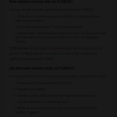
Kde najdete slevový kód do FLIXBUS?
Existuje několik způsobů, jak získat slevový kód od FLIXBUS:
přihlaste se k odběru newsletteru FLIXBUS a získáte aktuální
informace o slevách;
na Googlu zadejte dotaz “FLIXBUS slevový kód”;
zadejte název obchodu do vyhledávacího pole na Picodi a budete
přesměrováni na podstránku FLIXBUS se všemi dostupnými
kupóny.
ⓘTIP od nás:
Vyzkoušejte si
rozšíření Picodi
, které samo zjistí, zda
jsou na FLIXBUS aktuálně dostupné slevové kódy a pokud ano,
aplikuje je automaticky v košíku.
Jak aktivovat slevové kódy od FLIXBUS?
Chcete-li aktivovat slevový kód, postupujte podle následujících kroků:
Zkopírujte svůj slevový kód pro FLIXBUS;
Přejděte na FLIXBUS;
Vyberte si cestu, která nejlépe vyhovuje vašim potřebám;
V košíku klikněte na “Uplatnit poukaz”;
Vložte do otevřeného políčka svůj slevový kód a klikněte na
tlačítko ”Uplatnit”.