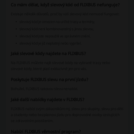
Co mám dělat, když slevový kód od FLIXBUS nefunguje?
Existuje několik důvodů, proč by váš slevový kód nemusel fungovat:
slevový kód je omezen na určité trasy a termíny,
slevový kód není kombinovatelný s jinou slevou,
slevový kód jste nepoužili ve správném znění,
slevový kód je již neplatný nebo vypršel.
Jaké slevové kódy najdete na FLIXBUS?
Na FLIXBUS můžete najít slevové kódy na vybrané trasy nebo
slevové kódy, které platí exkluzivně jen pro vás.
Poskytuje FLIXBUS slevu na první jízdu?
Bohužel, FLIXBUS takovou slevu nenabízí.
Jaké další nabídky najdete v FLIXBUS?
FLIXBUS nabízí svým zákazníkům mj. slevu pro skupiny, slevu pro děti
a studenty nebo bezplatnou jízdu pro doprovodné osoby cestujících
se zdravotním postižením.
Nabízí FLIXBUS věrnostní program?