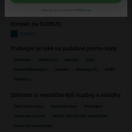
Průměrné hodnocení: 4.32, na základě 540 hlasů.
Máte již účet na Picodi?
Přihlásit se
Kontakt na FLIXBUS:
FLIXBUS
Podívejte se také na podobné promo kódy
Pneuboss
Hotels.com
kiwi.com
Invia
Automobilovedily24
Autodoc
Booking.com
AHIFI
Pelikan.cz
Zobrazte si nejoblíbenější kupóny a nabídky
New Yorker sleva
RockPoint sleva
Wolt kupon
notino slevovy kod
ABOUT YOU OUTLET slevový kód
About You slevovy kod