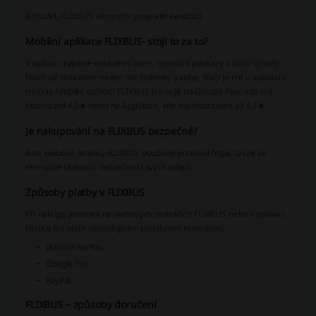
Bohužel, FLIXBUS věrnostní program nenabízí.
Mobilní aplikace FLIXBUS- stojí to za to?
V aplikaci najdete exkluzivní akce, speciální poukazy a další výhody.
Navíc už nebudete muset mít jízdenky u sebe, stačí je mít v aplikaci v
mobilu. Mobilní aplikaci FLIXBUS lze najít na Google Play, kde má
hodnocení 4,5★ nebo na AppStore, kde má hodnocení až 4,7★.
Je nakupování na FLIXBUS bezpečné?
Ano, webové stránky FLIXBUS používají protokol https, takže se
nemusíte obávat o bezpečnost svých údajů.
Způsoby platby v FLIXBUS
Při nákupu jízdenek na webových stránkách FLIXBUS nebo v aplikaci
Flixbus lze platit následujícími platebními metodami:
platební kartou,
Google Pay,
PayPal.
FLIXBUS – způsoby doručení