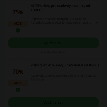
Až 75% slevy pro studenty a seniory od
FLIXBUS
75%
Připravte se na výhodnou jízdu s FlixBusem!
Pokud jste student do 26 let nebo senior nad 65
AKCE
let, máte příležitost získat až 75% slevu na cestu
kamkoliv, a to i do zahraničí. Stačí jen předložit
platný průkaz (ISIC pro studenty, občanský
průkaz nebo cestovní pas pro seniory) a užijte si
svou cestu za zlomek ceny! Neotálejte, využijte
Využít slevu
této fantastické nabídky ještě dnes a cestujte
výhodně.
Platí do: Probíhající
Získejte až 70 % slevy + CASHBACK od flixbus
70%
Rezervujte jízdenku dopředu a získejte na Flixbus až
70% slevu!
AKCE
Využít slevu