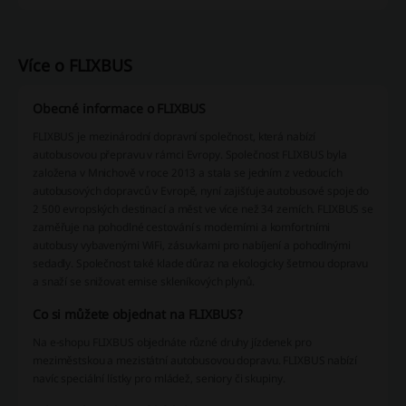
Více o FLIXBUS
Obecné informace o FLIXBUS
FLIXBUS je mezinárodní dopravní společnost, která nabízí
autobusovou přepravu v rámci Evropy. Společnost FLIXBUS byla
založena v Mnichově v roce 2013 a stala se jedním z vedoucích
autobusových dopravců v Evropě, nyní zajišťuje autobusové spoje do
2 500 evropských destinací a měst ve více než 34 zemích. FLIXBUS se
zaměřuje na pohodlné cestování s moderními a komfortními
autobusy vybavenými WiFi, zásuvkami pro nabíjení a pohodlnými
sedadly. Společnost také klade důraz na ekologicky šetrnou dopravu
a snaží se snižovat emise skleníkových plynů.
Co si můžete objednat na FLIXBUS?
Na e-shopu FLIXBUS objednáte různé druhy jízdenek pro
meziměstskou a mezistátní autobusovou dopravu. FLIXBUS nabízí
navíc speciální lístky pro mládež, seniory či skupiny.