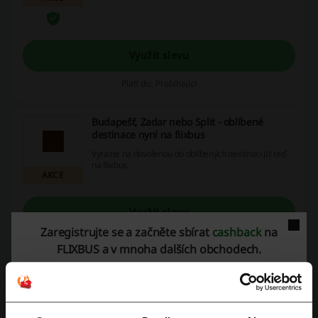
Využít slevu
Platí do: Probíhající
Budapešť, Zadar nebo Split - oblíbené
destinace nyní na flixbus
Vyrazte na dovolenou do oblíbených destinaci již teď
na flixbus.
AKCE
Využít slevu
Zaregistrujte se a začněte sbírat
cashback
na
Platí do: Probíhající
FLIXBUS a v mnoha dalších obchodech.
Dálkové cestování autobusem již od 39 Kč od
FLIXBUS
39 Kč
Prozkoumejte evropské krásy s dálkovými