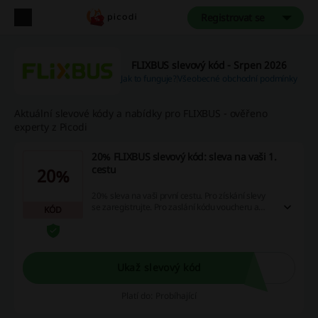
Registrovat se
FLIXBUS slevový kód - Srpen 2026
Jak to funguje?
Všeobecné obchodní podmínky
Aktuální slevové kódy a nabídky pro FLIXBUS - ověřeno
experty z Picodi
20% FLIXBUS slevový kód: sleva na vaši 1.
cestu
20%
20% sleva na vaši první cestu. Pro získání slevy
se zaregistrujte. Pro zaslání kódu voucheru a
KÓD
ověření, zda jste novým zákazníkem, potřebují
vaše mobilní číslo a e-mailovou adresu.
Ukaž slevový kód
Platí do: Probíhající