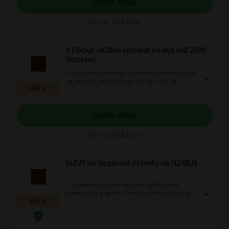
Využít slevu
Platí do: Probíhající
S Flixbus můžete cestovat do více než 2500
destinací
Flixbus vám umožňuje objevovat tajemství světa
za bezkonkurenční ceny! Stačí pár kliků a
AKCE
objevíte přínosy naší speciální nabídky - slevové
kupony, bonusy a vrácení peněz, jež ocení každý
cestovatel. Co získáte? Úžasné úspory při
výletech a dobrodružství svých snů! Tak
Využít slevu
neváhejte, přidejte si tyto výhody do košíku a
vydejte se na vysněnou cestu ještě dnes!
Platí do: Probíhající
SLEVY na skupinové jízdenky na FLIXBUS
Chcete-li svoji vysněnou cestu udělat ještě
dostupnější, objevte úžasné možnosti úspor díky
AKCE
našim exkluzivním slevovým kódům pro skupiny,
jedinečným akčním nabídkám a výhodným
cashback možnostem. Nebudete litovat, když
využijete tuto příležitost a začnete ušetřené