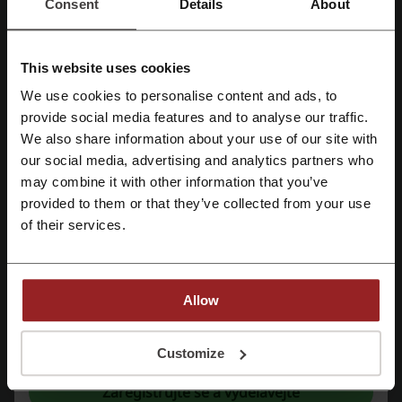
Consent
Details
About
jízdenkami již od 39 Kč a těšte se na skvělé slevy,
NABÍDKA
promo akce a cashback nabídky. Ušetříte tak na
svých nezapomenutelných cestách a užijete si
dobrodružství naplno.
Využít slevu
This website uses cookies
We use cookies to personalise content and ads, to
Platí do: Probíhající
Registrujte se přes Facebook
provide social media features and to analyse our traffic.
We also share information about your use of our site with
our social media, advertising and analytics partners who
Registrujte se přes Google
Podrobnosti nabídek
may combine it with other information that you’ve
provided to them or that they’ve collected from your use
Slevové kódy
2
Registrujte si svůj e-mail
of their services.
Nejlepší sleva
75%
Poslední aktualizace
05.08.26 22:17
Allow
Používáme affiliate odkazy a můžeme obdržet provizi.
Registrací potvrzujete, že jste si přečetli a souhlasíte "
se smluvními
podmínkami
“ a "
zásady ochrany osobních údajů.
“
Customize
Hodnocení slevových kódů pro FLIXBUS
Zaregistrujte se a vydělávejte