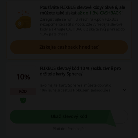
Používáte FLIXBUS slevové kódy? Skvělé, ale
můžete také získat
až do 1.3% CASHBACK
!
Zaregistrujte se nyní! U všech nákupů v FLIXBUS
nezapomeňte začít s Picodi. Zde vyhledejte slevové
kódy a aktivujte CASHBACK. Získejte svůj první až do
1.3% ještě dnes!
Získejte cashback hned teď
FLIXBUS slevový kód 10 % /exkluzivně pro
držitele karty Sphere/
10%
Jako majitel karty Sphere si můžete dopřát o
10% levnější cestu s Flixbusem. Jednoduše si
KÓD
vytvořte váš slevový kód, který vám odešlou na
email, a začněte ušetřené peníze investovat do
dalších úžasných zážitků. Tak na co ještě čekáte?
Ukaž slevový kód
Platí do: Probíhající