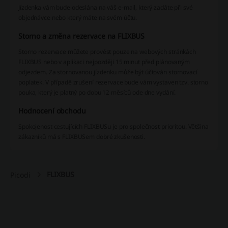
Jízdenka vám bude odeslána na váš e-mail, který zadáte při své
objednávce nebo který máte na svém účtu.
Storno a změna rezervace na FLIXBUS
Storno rezervace můžete provést pouze na webových stránkách
FLIXBUS nebo v aplikaci nejpozději 15 minut před plánovaným
odjezdem. Za stornovanou jízdenku může být účtován stornovací
poplatek. V případě zrušení rezervace bude vám vystaven tzv. storno
pouka, který je platný po dobu 12 měsíců ode dne vydání.
Hodnocení obchodu
Spokojenost cestujících FLIXBUSu je pro společnost prioritou. Většina
zákazníků má s FLIXBUSem dobré zkušenosti.
FLIXBUS
Picodi