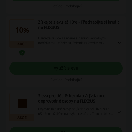
Platí do: Probíhající
Získejte slevu až 10% - Přednabijte si kredit
na FLIXBUS
10%
Užívejte si více za méně s našimi výhodnými
nabídkami! Pořiďte si jízdenku s kreditem v
AKCE
hodnotě 500 Kč a obohaťte svůj účet o dalších 25
Kč, nebo vložte 1000 Kč a získejte navíc
úctyhodných 100 Kč. Nenechte si ujít tuto šanci
začít šetřit a vstupte do světa slev, promo akcí a
cashback nabídek.
Využít slevu
Platí do: Probíhající
Sleva pro děti & bezplatná jízda pro
doprovodné osoby na FLIXBUS
Objevte úžasné slevy na jízdenky od Flixbusu a
ušetřete až 30% na svých cestách. Tato nabídka
AKCE
platí pro všechny, kteří chtějí procestovat Evropu
za skvělé ceny.