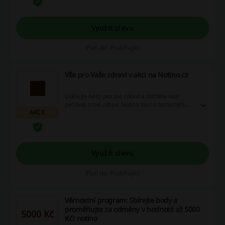
Využít slevu
Platí do: Probíhající
Vše pro Vaše zdraví v akci na Notino.cz
Udělejte něco pro své zdraví a začněte více
pečovat o své zdraví. Notino Vám k tomu nyní
AKCE
napomůže těmito akčními cenami.
Využít slevu
Platí do: Probíhající
Věrnostní program: Sbírejte body a
proměňujte za odměny v hodnotě až 5000
5000 Kč
Kč! notino