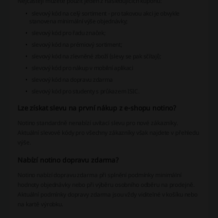
Nejčastěji můžete použít jeden z následujících kupónů:
slevový kód na celý sortiment - pro takovou akci je obvykle
stanovena minimální výše objednávky;
slevový kód pro řadu značek;
slevový kód na prémiový sortiment;
slevový kód na zlevněné zboží (slevy se pak sčítají);
slevový kód pro nákup v mobilní aplikaci
slevový kód na dopravu zdarma
slevový kód pro studenty s průkazem ISIC.
Lze získat slevu na první nákup z e-shopu notino?
Notino standardně nenabízí uvítací slevu pro nové zákazníky.
Aktuální slevové kódy pro všechny zákazníky však najdete v přehledu
výše.
Nabízí notino dopravu zdarma?
Notino nabízí dopravu zdarma při splnění podmínky minimální
hodnoty objednávky nebo při výběru osobního odběru na prodejně.
Aktuální podmínky dopravy zdarma jsou vždy viditelné v košíku nebo
na kartě výrobku.