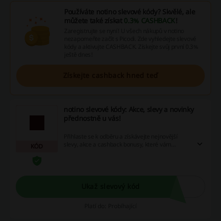
Používáte notino slevové kódy? Skvělé, ale
můžete také získat
0.3% CASHBACK
!
Zaregistrujte se nyní! U všech nákupů v notino
nezapomeňte začít s Picodi. Zde vyhledejte slevové
kódy a aktivujte CASHBACK. Získejte svůj první 0.3%
ještě dnes!
Získejte cashback hned teď
notino slevové kódy: Akce, slevy a novinky
přednostně u vás!
Přihlaste se k odběru a získávejte nejnovější
slevy, akce a cashback bonusy, které vám
KÓD
pomohou ušetřit na online nákupech. Buďte
stále informováni o možnostech, jak snížit
náklady na vaše oblíbené produkty.
Ukaž slevový kód
Platí do: Probíhající