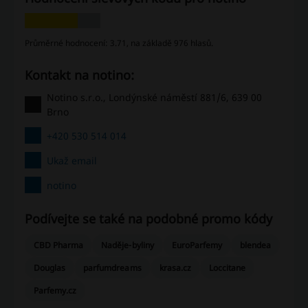
Průměrné hodnocení: 3.71, na základě 976 hlasů.
Kontakt na notino:
Notino s.r.o., Londýnské náměstí 881/6, 639 00
Brno
+420 530 514 014
Ukaž email
notino
Podívejte se také na podobné promo kódy
CBD Pharma
Naděje-byliny
EuroParfemy
blendea
Douglas
parfumdreams
krasa.cz
Loccitane
Parfemy.cz