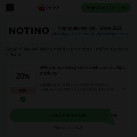
Registrovat se
Notino slevový kód - Srpen 2026
Jak to funguje?
Všeobecné obchodní podmínky
Aktuální slevové kódy a nabídky pro notino - ověřeno experty
z Picodi
20% notino slevový kód na vybrané značky a
produkty
20%
Získejte až 20 % slevu na vybrané značky a
produkty s použitím slevového kódu. Tato akce je
KÓD
časově omezená.
MER
Ukaž slevový kód
Platí do: 10.08.26