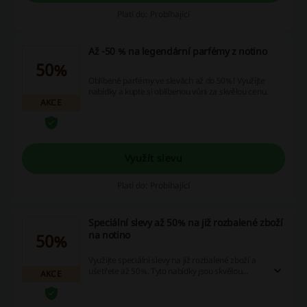
Platí do: Probíhající
Až -50 % na legendární parfémy z notino
50%
Oblíbené parfémy ve slevách až do 50%! Využijte
nabídky a kupte si oblíbenou vůni za skvělou cenu.
AKCE
Využít slevu
Platí do: Probíhající
Speciální slevy až 50% na již rozbalené zboží
na notino
50%
Využijte speciální slevy na již rozbalené zboží a
ušetřete až 50%. Tyto nabídky jsou skvělou
AKCE
příležitostí, jak pořídit kvalitní produkty za
výhodné ceny.