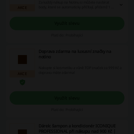
Za každý nákup na Notinu si můžete nasbírat
body, které se automaticky přičítají, přičemž 1 Kč
AKCE
= 1 bod. Body následně můžete směnit za různé
odměny a navíc získáte extra body za první
nákup v aplikaci nebo vyzkoušení našich online
Využít slevu
nástrojů.
Platí do: Probíhající
Doprava zdarma na luxusní značky na
notino
Nakupte si kosmetiku a vůně TOP značek za 999 Kč a
dopravu máte zdarma!
AKCE
Využít slevu
Platí do: Probíhající
Dárek: šampon a kondicionér ICONIQUE
PROFESSIONAL při nákupu nad 900 Kč |