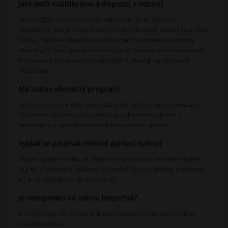
Jaké další nabídky jsou k dispozici v notino?
Nejčastějším druhem akce na notino jsou dárky zdarma k
objednávce. Pokud si objednáte výrobky vybraných značek za určitou
částku, můžete k objednávce získat zdarma kosmetické potřeby
nebo dražší zboží, jako je elektrický zubní kartáček nebo fotoaparát.
Informace o těchto akcích se pravidelně objevují na stránkách
Picodi.com.
Má notino věrnostní program?
Notino v současné době samostatný věrnostní program nenabízí.
Pravidelné zákazníky však odměňuje exkluzivními akcemi v
newsletteru a speciálními nabídkami v mobilní aplikaci.
Vyplatí se používat mobilní aplikaci notino?
Mobilní aplikace notino je uživateli iPhonu hodnocena velmi dobře
(4,8★). V obchodě s aplikacemi Google Play je průměrné hodnocení
4,7★ na základě cca 40 tis. recenzí.
Je nakupování na notino bezpečné?
S certifikátem SSL je vaše připojení k webovým stránkám notino
zcela bezpečné.