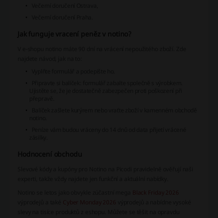
Večerní doručení Ostrava,
Večerní doručení Praha.
Jak funguje vracení peněz v notino?
V e-shopu notino máte 90 dní na vrácení nepoužitého zboží. Zde
najdete návod, jak na to:
Vyplňte formulář a podepište ho.
Připravte si balíček: formulář zabalte společně s výrobkem.
Ujistěte se, že je dostatečně zabezpečen proti poškození při
přepravě.
Balíček zašlete kurýrem nebo vraťte zboží v kamenném obchodě
notino.
Peníze vám budou vráceny do 14 dnů od data přijetí vrácené
zásilky.
Hodnocení obchodu
Slevové kódy a kupóny pro Notino na Picodi pravidelně ověřují naši
experti, takže vždy najdete jen funkční a aktuální nabídky.
Notino se letos jako obvykle zúčastní mega
Black Friday 2026
výprodejů a také
Cyber Monday 2026
výprodejů a nabídne vysoké
slevy na tisíce produktů z eshopu. Můžete se těšit na opravdu