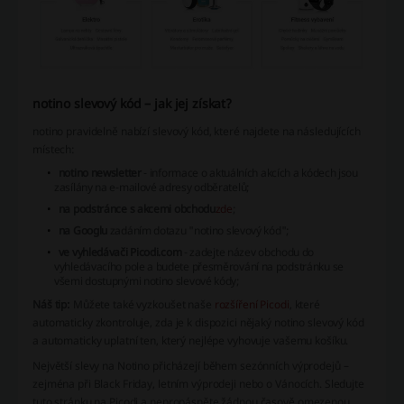
notino slevový kód – jak jej získat?
notino pravidelně nabízí slevový kód, které najdete na následujících
místech:
notino newsletter
- informace o aktuálních akcích a kódech jsou
zasílány na e-mailové adresy odběratelů;
na podstránce s akcemi obchodu
zde
;
na Googlu
zadáním dotazu "notino slevový kód";
ve vyhledávači Picodi.com
- zadejte název obchodu do
vyhledávacího pole a budete přesměrování na podstránku se
všemi dostupnými notino slevové kódy;
Náš tip:
Můžete také vyzkoušet naše
rozšíření Picodi
, které
automaticky zkontroluje, zda je k dispozici nějaký notino slevový kód
a automaticky uplatní ten, který nejlépe vyhovuje vašemu košíku.
Největší slevy na Notino přicházejí během sezónních výprodejů –
zejména při Black Friday, letním výprodeji nebo o Vánocích. Sledujte
tuto stránku na Picodi a nepropásněte žádnou časově omezenou