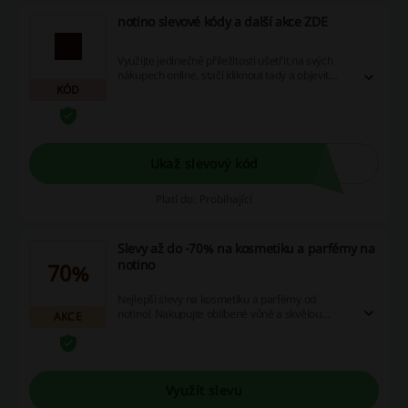
notino slevové kódy a další akce ZDE
Využijte jedinečné příležitosti ušetřit na svých
nákupech online, stačí kliknout tady a objevit
KÓD
skvělé kódy slev a aktuální akce! Neodolatelné
cashback nabídky jsou jen třešinkou na dortu.
Ukaž slevový kód
Platí do: Probíhající
Slevy až do -70% na kosmetiku a parfémy na
notino
70%
Nejlepší slevy na kosmetiku a parfémy od
notino! Nakupujte oblíbené vůně a skvělou
AKCE
kosmetiku za nejlepší ceny na notino!
Využít slevu