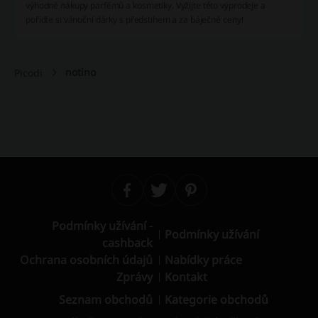
výhodné nákupy parfémů a kosmetiky. Vyžijte této výprodeje a
pořiďte si vánoční dárky s předstihem a za báječné ceny!
notino
Picodi
Podmínky užívání -
Podmínky užívání
cashback
Ochrana osobních údajů
Nabídky práce
Zprávy
Kontakt
Seznam obchodů
Kategorie obchodů