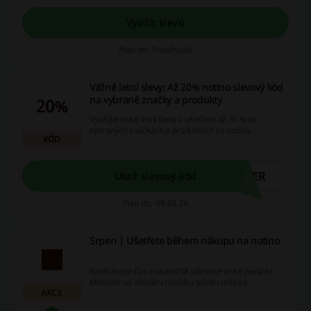
Využít slevu
Platí do: Probíhající
Vážné letní slevy: Až 20% notino slevový kód
na vybrané značky a produkty
20%
Využijte velké letní slevy a ušetřete až 20 % na
vybraných značkách a produktech na notino.
KÓD
MER
Ukaž slevový kód
Platí do: 09.08.26
Srpen | Ušetřete během nákupu na notino
Neztrácejte čas a okamžitě ušetřete velké peníze!
Mrkněte na aktuální nabídku tohoto měsíce.
AKCE