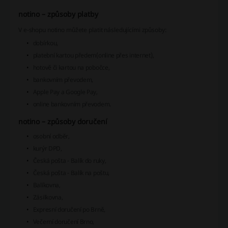
notino – způsoby platby
V e-shopu notino můžete platit následujícími způsoby:
dobírkou,
platební kartou předem(online přes internet),
hotově či kartou na pobočce,
bankovním převodem,
Apple Pay a Google Pay,
online bankovním převodem.
notino – způsoby doručení
osobní odběr,
kurýr DPD,
Česká pošta - Balík do ruky,
Česká pošta - Balík na poštu,
Balíkovna,
Zásilkovna,
Expresní doručení po Brně,
Večerní doručení Brno,