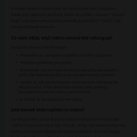
V mobilní aplikaci najdete pole pro slevový kód také v nákupním
košíku pod vybranými produkty. Vložte do políčka s názvem “Slevové
kódy” svůj notino slevový kód a potvrďte jej tlačítkem “Použít”. Váš
slevový kód bude uplatněn.
Co mám dělat, když notino slevový kód nefunguje?
Pokud Váš slevový kód nefunguje:
Přesvědčte se, zda kupón používáte správným způsobem.
Přečtěte si podmínky pro použití.
Zkontrolujte, zda lze kupón použít pro alespoň jednu položku v
košíku. Na některé položky se slevový kód nemusí vztahovat.
Ujistěte se, zda jste kód kupónu zadali správně. Pokud jste ho
přepsali ručně, může obsahovat mezery nebo překlepy.
Nezapomeňte také na velká a malá písmena.
Je možné, že slevový kód již není platný.
Jaké slevové kódy najdete na notino?
V e-shopu notino jsou k dispozici kódy pro množstevní slevy (např.
-100 Kč) a procentní slevy (od -10 % do -30 %). Tyto slevové kódy však
mohou mít omezení týkající se rozsahu produktů, na které fungují.