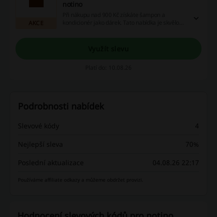
notino
Při nákupu nad 900 Kč získáte šampon a
kondicionér jako dárek. Tato nabídka je skvělou
AKCE
příležitostí, jak si dopřát kvalitní vlasovou péči
navíc.
Využít slevu
Platí do: 10.08.26
Podrobnosti nabídek
Slevové kódy
4
Nejlepší sleva
70%
Poslední aktualizace
04.08.26 22:17
Používáme affiliate odkazy a můžeme obdržet provizi.
Hodnocení slevových kódů pro notino