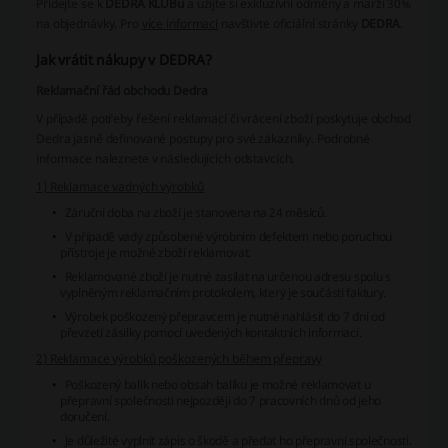
Přidejte se k
DEDRA KLUBu
a užijte si exkluzivní odměny a marži 30%
na objednávky. Pro
více informací
navštivte oficiální stránky
DEDRA
.
Jak vrátit nákupy v DEDRA?
Reklamační řád obchodu Dedra
V případě potřeby řešení reklamací či vrácení zboží poskytuje obchod
Dedra jasně definované postupy pro své zákazníky. Podrobné
informace naleznete v následujících odstavcích.
1) Reklamace vadných výrobků
Záruční doba na zboží je stanovena na 24 měsíců.
V případě vady způsobené výrobním defektem nebo poruchou
přístroje je možné zboží reklamovat.
Reklamované zboží je nutné zasílat na určenou adresu spolu s
vyplněným reklamačním protokolem, který je součástí faktury.
Výrobek poškozený přepravcem je nutné nahlásit do 7 dní od
převzetí zásilky pomocí uvedených kontaktních informací.
2) Reklamace výrobků poškozených během přepravy
Poškozený balík nebo obsah balíku je možné reklamovat u
přepravní společnosti nejpozději do 7 pracovních dnů od jeho
doručení.
Je důležité vyplnit zápis o škodě a předat ho přepravní společnosti.