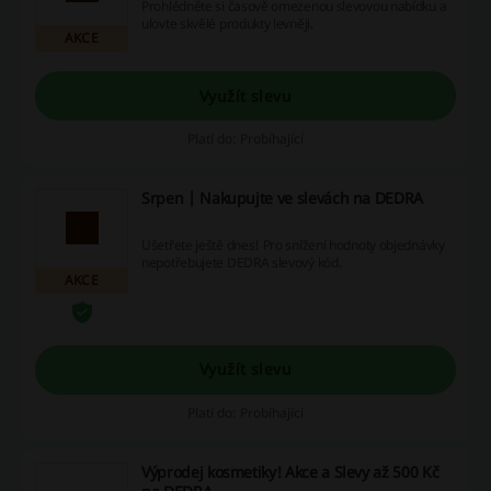
Prohlédněte si časově omezenou slevovou nabídku a
ulovte skvělé produkty levněji.
AKCE
Využít slevu
Platí do: Probíhající
Srpen | Nakupujte ve slevách na DEDRA
Ušetřete ještě dnes! Pro snížení hodnoty objednávky
nepotřebujete DEDRA slevový kód.
AKCE
Využít slevu
Platí do: Probíhající
Výprodej kosmetiky! Akce a Slevy až 500 Kč