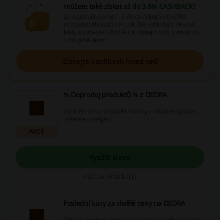
můžete také získat
až do 3.8% CASHBACK
!
Zaregistrujte se nyní! U všech nákupů v DEDRA
nezapomeňte začít s Picodi. Zde vyhledejte slevové
kódy a aktivujte CASHBACK. Získejte svůj první až do
3.8% ještě dnes!
Získejte cashback hned teď
% Doprodej produktů % z DEDRA
Uvolněte místo pro další novinky v nabídce a přitom
ušetřete co nejvíc!
AKCE
Využít slevu
Platí do: Probíhající
Poslední kusy za skvělé ceny na DEDRA
Objevte produkty, které brzy zmizí z nabídky a využijte