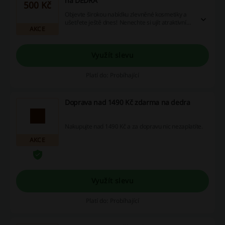
na DEDRA
500 Kč
Objevte širokou nabídku zlevněné kosmetiky a
ušetřete ještě dnes! Nenechte si ujít atraktivní
AKCE
akce na oblíbené značky.
Využít slevu
Platí do: Probíhající
Doprava nad 1490 Kč zdarma na dedra
Nakupujte nad 1490 Kč a za dopravu nic nezaplatíte.
AKCE
Využít slevu
Platí do: Probíhající