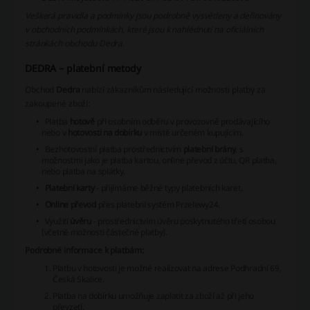
Veškerá pravidla a podmínky jsou podrobně vysvětleny a definovány
v obchodních podmínkách, které jsou k nahlédnutí na oficiálních
stránkách obchodu Dedra.
DEDRA – platební metody
Obchod
Dedra
nabízí zákazníkům následující možnosti platby za
zakoupené zboží:
Platba
hotově
při osobním odběru v provozovně prodávajícího
nebo v
hotovosti na dobírku
v místě určeném kupujícím.
Bezhotovostní platba prostřednictvím
platební brány
, s
možnostmi jako je platba kartou, online převod z účtu, QR platba,
nebo platba na splátky.
Platební karty
- přijímáme běžné typy platebních karet.
Online převod
přes platební systém Przelewy24.
Využití
úvěru
- prostřednictvím úvěru poskytnutého třetí osobou
(včetně možnosti částečné platby).
Podrobné informace k platbám:
Platbu v hotovosti je možné realizovat na adrese
Podhradní 69,
Česká Skalice
.
Platba na dobírku umožňuje zaplatit za zboží až při jeho
převzetí.