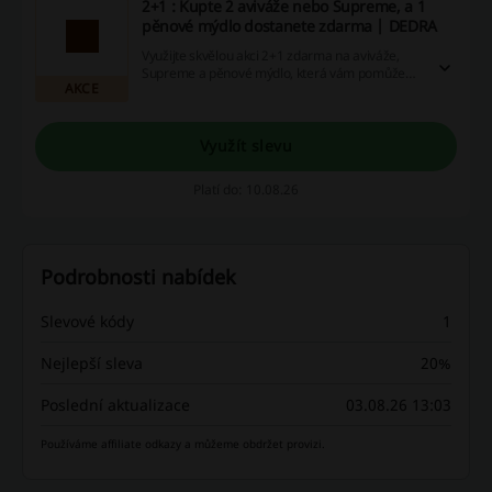
2+1 : Kupte 2 aviváže nebo Supreme, a 1
pěnové mýdlo dostanete zdarma | DEDRA
Využijte skvělou akci 2+1 zdarma na aviváže,
Supreme a pěnové mýdlo, která vám pomůže
AKCE
ušetřit při vašich nákupech. Tato nabídka je
ideální pro ty, kteří chtějí zásobit svou
domácnost kvalitními produkty.
Využít slevu
Platí do: 10.08.26
Podrobnosti nabídek
Slevové kódy
1
Nejlepší sleva
20%
Poslední aktualizace
03.08.26 13:03
Používáme affiliate odkazy a můžeme obdržet provizi.