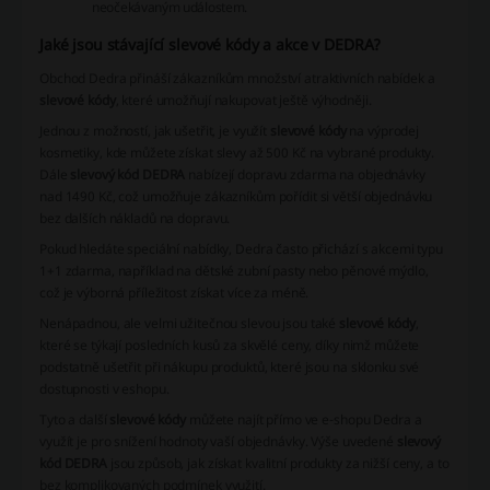
neočekávaným událostem.
Jaké jsou stávající slevové kódy a akce v DEDRA?
Obchod Dedra přináší zákazníkům množství atraktivních nabídek a
slevové kódy
, které umožňují nakupovat ještě výhodněji.
Jednou z možností, jak ušetřit, je využít
slevové kódy
na výprodej
kosmetiky, kde můžete získat slevy až 500 Kč na vybrané produkty.
Dále
slevový kód DEDRA
nabízejí dopravu zdarma na objednávky
nad 1490 Kč, což umožňuje zákazníkům pořídit si větší objednávku
bez dalších nákladů na dopravu.
Pokud hledáte speciální nabídky, Dedra často přichází s akcemi typu
1+1 zdarma, například na dětské zubní pasty nebo pěnové mýdlo,
což je výborná příležitost získat více za méně.
Nenápadnou, ale velmi užitečnou slevou jsou také
slevové kódy
,
které se týkají posledních kusů za skvělé ceny, díky nimž můžete
podstatně ušetřit při nákupu produktů, které jsou na sklonku své
dostupnosti v eshopu.
Tyto a další
slevové kódy
můžete najít přímo ve e-shopu Dedra a
využít je pro snížení hodnoty vaší objednávky. Výše uvedené
slevový
kód DEDRA
jsou způsob, jak získat kvalitní produkty za nižší ceny, a to
bez komplikovaných podmínek využití.