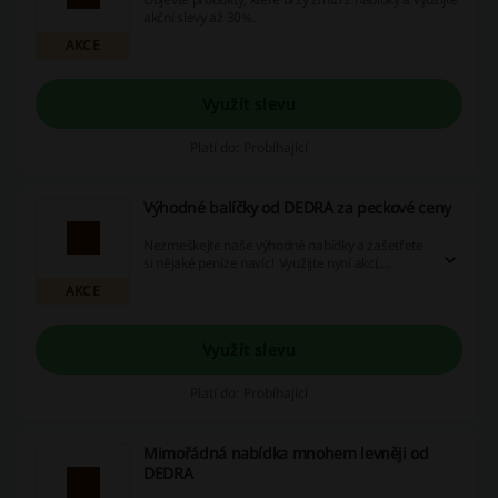
akční slevy až 30%.
AKCE
Využít slevu
Platí do: Probíhající
Výhodné balíčky od DEDRA za peckové ceny
Nezmeškejte naše výhodné nabídky a zašetřete
si nějaké peníze navíc! Využijte nyní akcí,
slevových kupónů a peněz zpět, aby vaše online
AKCE
nakupování bylo ještě výhodnější!
Využít slevu
Platí do: Probíhající
Mimořádná nabídka mnohem levněji od
DEDRA