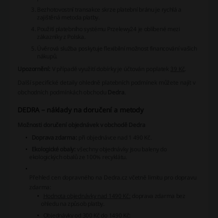
Bezhotovostní transakce skrze platební bránu je rychlá a
zajištěná metoda platby.
Použití platebního systému Przelewy24 je oblíbené mezi
zákazníky z Polska.
Úvěrová služba poskytuje flexibilní možnost financování vašich
nákupů.
Upozornění:
V případě využití dobírky je účtován poplatek
39 Kč
.
Další specifické detaily ohledně platebních podmínek můžete najít v
obchodních podmínkách obchodu
Dedra
.
DEDRA – náklady na doručení a metody
Možnosti doručení objednávek v obchodě Dedra
Doprava zdarma:
při objednávce nad 1 490 Kč.
Ekologické obaly:
všechny objednávky jsou baleny do
ekologických obalů ze 100% recyklátu.
Přehled cen dopravného na Dedra.cz včetně limitu pro dopravu
zdarma:
Hodnota objednávky nad 1490 Kč:
doprava zdarma bez
ohledu na způsob platby.
Objednávky od 300 Kč do 1490 Kč: