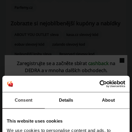
Parfemy.cz
Zobrazte si nejoblíbenější kupóny a nabídky
ABOUT YOU OUTLET sleva
kasa.cz slevový kód
eobuv slevový kód
zalando slevový kod
Nejlevnější knihy sleva
Reserved slevovy kod
Zaregistrujte se a začněte sbírat
cashback
na
DEDRA a v mnoha dalších obchodech.
Více o DEDRA
Data o DEDRA
Consent
Details
About
Vítejte ve
Shop Dedra
, který přináší širokou nabídku produktů pro
každodenní použití. Zde naleznete vše od ekologicky šetrných
čisticích prostředků až po bytové doplňky a kosmetiku.
This website uses cookies
Nabídka obchodu zahrnuje:
We use cookies to personalise content and ads, to