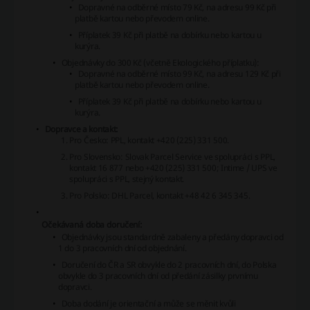
Dopravné na odběrné místo 79 Kč, na adresu 99 Kč při
platbě kartou nebo převodem online.
Příplatek 39 Kč při platbě na dobírku nebo kartou u
kurýra.
Objednávky do 300 Kč (včetně Ekologického příplatku):
Dopravné na odběrné místo 99 Kč, na adresu 129 Kč při
platbě kartou nebo převodem online.
Příplatek 39 Kč při platbě na dobírku nebo kartou u
kurýra.
Dopravce a kontakt:
Pro Česko: PPL, kontakt +420 (225) 331 500.
Pro Slovensko: Slovak Parcel Service ve spolupráci s PPL,
kontakt 16 877 nebo +420 (225) 331 500; Intime / UPS ve
spolupráci s PPL, stejný kontakt.
Pro Polsko: DHL Parcel, kontakt +48 42 6 345 345.
Očekávaná doba doručení:
Objednávky jsou standardně zabaleny a předány dopravci od
1 do 3 pracovních dní od objednání.
Doručení do ČR a SR obvykle do 2 pracovních dní, do Polska
obvykle do 3 pracovních dní od předání zásilky prvnímu
dopravci.
Doba dodání je orientační a může se měnit kvůli