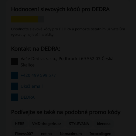
Hodnocení slevových kódů pro DEDRA
Ohodnoťte slevové kódy pro DEDRA a pomozte ostatním uživatelům
vybrat ty nejlepší nabídky.
Kontakt na DEDRA:
Vaše Dedra, s.r.o., Podhradní 69 552 03 Česká
Skalice
+420 499 599 577
Ukaž email
DEDRA
Podívejte se také na podobné promo kódy
HEBE
VMD-drogerie.cz
STYLEVANA
blendea
Fitness007
notino
Namaximum
Incacollagen