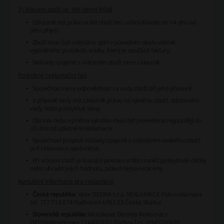
3) Vrácení zboží ve 14ti denní lhůtě
Zákazník má právo vrátit zboží bez udání důvodu do 14 dnů od
jeho přijetí.
Zboží musí být odesláno zpět v původním obalu včetně
vyplněného protokolu vratky, který je součástí faktury.
Náklady spojené s vrácením zboží nese zákazník.
Podrobný reklamační řád
Společnost nese odpovědnost za vady zboží při jeho převzetí.
V případě vady má zákazník právo na výměnu zboží, odstranění
vady nebo poskytnutí slevy.
Oprava nebo výměna výrobku musí být provedena nejpozději do
30 dnů od uplatnění reklamace.
Společnost proplatí náklady spojené s odesláním vadného zboží,
je-li reklamace oprávněná.
Při vrácení zboží je kupující povinen vrátit rovněž poskytnuté dárky
nebo uhradit jejich hodnotu, pokud nejsou vráceny.
Kontaktní informace pro reklamace
Česká republika:
Vaše DEDRA s.r.o.
REKLAMACE číslo reklamace
tel: 777 713 074 Podhradní 6952 03 Česká Skalice
Slovenská republika:
Mušáková Daniela
Reklamace
DEDRAMoyzesova 1744020 01 Púchov
Tel.: 0949220695