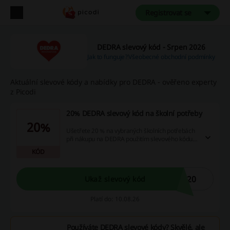
Registrovat se
DEDRA slevový kód - Srpen 2026
Jak to funguje?
Všeobecné obchodní podmínky
Aktuální slevové kódy a nabídky pro DEDRA - ověřeno experty
z Picodi
20% DEDRA slevový kód na školní potřeby
20%
Ušetřete 20 % na vybraných školních potřebách
při nákupu na DEDRA použitím slevového kódu.
Nezapomeňte uplatnit slevu před dokončením
KÓD
objednávky.
A20
Ukaž slevový kód
Platí do: 10.08.26
Používáte DEDRA slevové kódy? Skvělé, ale