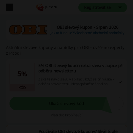
Registrovat se
OBI slevový kupon - Srpen 2026
Jak to funguje?
Všeobecné obchodní podmínky
Aktuální slevové kupony a nabídky pro OBI - ověřeno experty
z Picodi
5% OBI slevový kupon extra sleva v appce při
odběru newsletteru
5%
Získejte navíc slevu v aplikaci, když se přihlásíte k
odběru newsletteru! Nepropásněte šanci na
KÓD
skvělé nabídky a úspory – přihlaste se hned teď!
Ukaž slevový kód
Platí do: Probíhající
Používáte OBI slevové kupony? Skvělé, ale