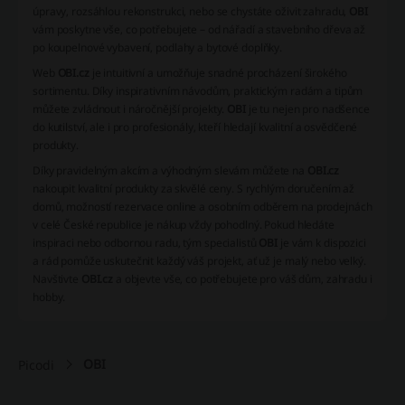
úpravy, rozsáhlou rekonstrukci, nebo se chystáte oživit zahradu,
OBI
vám poskytne vše, co potřebujete – od nářadí a stavebního dřeva až
po koupelnové vybavení, podlahy a bytové doplňky.
Web
OBI.cz
je intuitivní a umožňuje snadné procházení širokého
sortimentu. Díky inspirativním návodům, praktickým radám a tipům
můžete zvládnout i náročnější projekty.
OBI
je tu nejen pro nadšence
do kutilství, ale i pro profesionály, kteří hledají kvalitní a osvědčené
produkty.
Díky pravidelným akcím a výhodným slevám můžete na
OBI.cz
nakoupit kvalitní produkty za skvělé ceny. S rychlým doručením až
domů, možností rezervace online a osobním odběrem na prodejnách
v celé České republice je nákup vždy pohodlný. Pokud hledáte
inspiraci nebo odbornou radu, tým specialistů
OBI
je vám k dispozici
a rád pomůže uskutečnit každý váš projekt, ať už je malý nebo velký.
Navštivte
OBI.cz
a objevte vše, co potřebujete pro váš dům, zahradu i
hobby.
OBI
Picodi