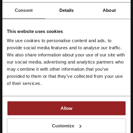
skvělých úsporách v našem novém letáku
napěchovaném slevami! Ať už je to slevový
AKCE
Consent
Details
About
kupón, promo akce nebo cashback, u nás
najdete vše, co potřebujete pro chytré a výhodné
nákupy online. Klikněte a přidejte do košíku!
Využít slevu
This website uses cookies
Platí do: Probíhající
We use cookies to personalise content and ads, to
Registrujte se přes Facebook
provide social media features and to analyse our traffic.
DOPRAVA ZCELA ZDARMA na vybrané
We also share information about your use of our site with
produkty od OBI
our social media, advertising and analytics partners who
Registrujte se přes Google
Užijte si bezplatný převoz na speciálně vybrané
may combine it with other information that you’ve
zboží! S našimi slevovými kupóny, akčními
AKCE
nabídkami a možností vrácení peněz za nákupy
provided to them or that they’ve collected from your use
se kupují zboží ještě výhodněji. Nechte se unést
Registrujte si svůj e-mail
of their services.
těmito jedinečnými příležitostmi ještě dnes!
Využít slevu
Platí do: Probíhající
Allow
Registrací potvrzujete, že jste si přečetli a souhlasíte "
se smluvními
Podrobnosti nabídek
podmínkami
“ a "
zásady ochrany osobních údajů.
“
Customize