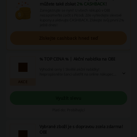
můžete také získat
2% CASHBACK
!
Zaregistrujte se nyní! U všech nákupů v OBI
nezapomeňte začít s Picodi. Zde vyhledejte slevové
kupony a aktivujte CASHBACK. Získejte svůj první 2%
ještě dnes!
Získejte cashback hned teď
% TOP CENA % | Akční nabídka na OBI
Výhodné ceny | Skvělé akční nabídky!
Nepropásněte šanci ušetřit na online nákupech –
využijte slevové kódy a cashback!
AKCE
Využít slevu
Platí do: Probíhající
Vybrané zboží je s dopravou zcela zdarma!
OBI