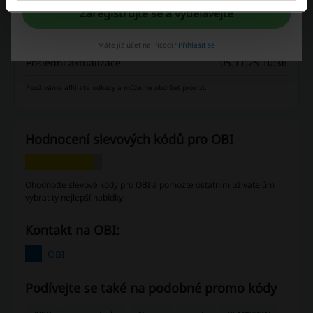
Slevové kódy
1
Zaregistrujte se a vydělávejte
Nejlepší sleva
5%
Máte již účet na Picodi?
Přihlásit se
Poslední aktualizace
05.11.25 10:36
Používáme affiliate odkazy a můžeme obdržet provizi.
Hodnocení slevových kódů pro OBI
Ohodnoťte slevové kódy pro OBI a pomozte ostatním uživatelům
vybrat ty nejlepší nabídky.
Kontakt na OBI:
OBI
Podívejte se také na podobné promo kódy