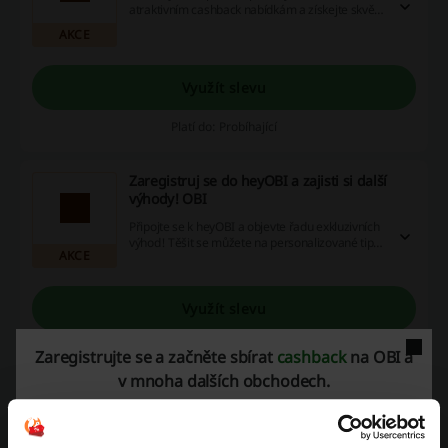
atraktivním cashback nabídkám a získejte skvělé
slevy pomocí našich voucherů! Neodkládejte to,
AKCE
objevte radost z výhodných nákupů a začněte
ušetřovat dnes!
Využít slevu
Platí do: Probíhající
Zaregistruj se do heyOBI a zajisti si další
výhody! OBI
Připojte se k heyOBI a objevte řadu exkluzivních
výhod! Těšit se můžete na personalizované tipy
AKCE
na produkty, speciální akční nabídky jen pro
členy heyOBI a možnost sledování vaší historie
nákupů. Nechte se inspirovat a ušetřete díky
našim zvýhodněným nabídkám!
Využít slevu
Platí do: Probíhající
Zaregistrujte se a začněte sbírat
cashback
na OBI a
v mnoha dalších obchodech.
Aktuální leták plný slev % z OBI!
Nezmeškejte najít nejnovější informace o