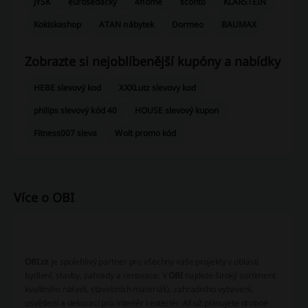
JYSK
eurosedacky
4home
sconto
KLARSTEIN
Kokiskashop
ATAN nábytek
Dormeo
BAUMAX
Zobrazte si nejoblíbenější kupóny a nabídky
HEBE slevový kod
XXXLutz slevovy kod
philips slevový kód 40
HOUSE slevový kupon
Fitness007 sleva
Wolt promo kód
Více o OBI
OBI
OBI.cz
je spolehlivý partner pro všechny vaše projekty v oblasti
bydlení, stavby, zahrady a renovace. V
OBI
najdete široký sortiment
kvalitního nářadí, stavebních materiálů, zahradního vybavení,
osvětlení a dekorací pro interiér i exteriér. Ať už plánujete drobné