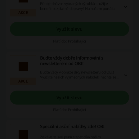
Přiobjednávce vybraných výrobků si užijte
benefit bezplatné dopravy! Na našem portálu
AKCE
najdete nejen tento skvělý benefit, ale také
kupóny se slevami, propagační akce a nabídky
vrácení peněz. Proč nezačít šetřit peníze hned
dnes?
Využít slevu
Platí do: Probíhající
Buďte vždy dobře informování s
newsletterem od OBI!
Buďte vždy v obraze díky newsletteru od OBI!
Využijte našich výjimečných nabídek, nechte se
AKCE
inspirovat nápady na uspořádání vašeho
domova a zahrady a s našimi tipy zrealizujte svůj
vysněný projekt. Přihlaste se hned a užijte si
slevové kupony, akční nabídky a cashback!
Využít slevu
Platí do: Probíhající
Speciální akční nabídky zde! OBI
Získávejte své peníze zpět díky našim