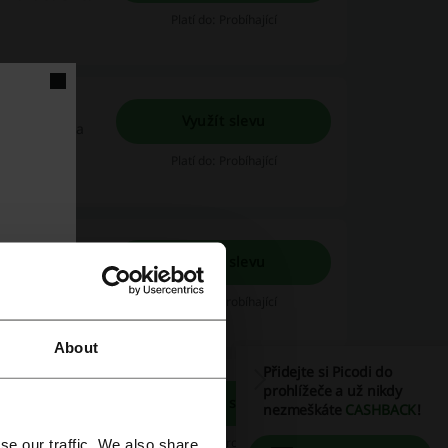
Platí do: Probíhající
ko
Využít slevu
dky měsíce na
Platí do: Probíhající
Využít slevu
!
Platí do: Probíhající
About
Přidejte si Picodi do
prohlížeče a už nikdy
Využít slevu
nezmeškáte
CASHBACK
!
mínky si můžete
Platí do: Probíhající
se our traffic. We also share