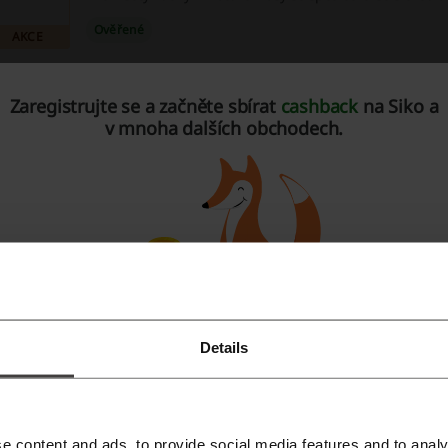
Ověřené
AKCE
Nepropásněte šanci ušetřit v měsíci Srpen na Si
Zaregistrujte se a začněte sbírat
cashback
na Siko a
v mnoha dalších obchodech.
Vaše peněženka zajásá, až se podíváte na výhodné nabí
Siko!
AKCE
Ověřené
Cenově zvýhodněné koupelnové sestavy od Siko
Kompletní balíčky pro vaši koupelnu za zvýhodněné ceny
Ověřené
AKCE
Details
Registrujte se přes Facebook
Nová kuchyně? Na SIKO s montáží zcela zdarma!
Registrujte se přes Google
Akce na SIKO - montáž nové kuchyně zcela zdarma. Pod
přečíst v detailu.
e content and ads, to provide social media features and to analy