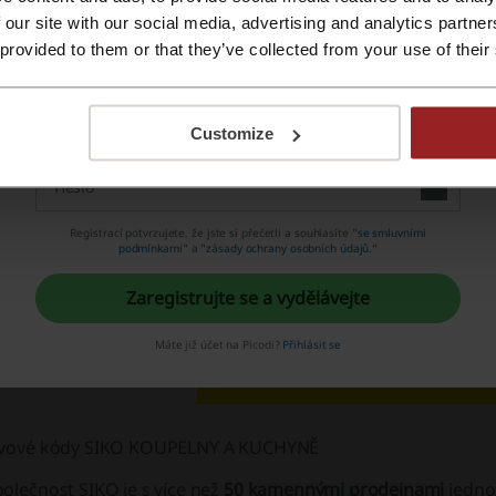
AKCE
Ověřené
Zaregistrujte se pomocí Apple ID
 our site with our social media, advertising and analytics partn
 provided to them or that they’ve collected from your use of their
Registrujte si svůj e-mail
e o Siko
Customize
Registrací potvrzujete, že jste si přečetli a souhlasíte "
se smluvními
podmínkami
“ a "
zásady ochrany osobních údajů.
“
Zaregistrujte se a vydělávejte
Máte již účet na Picodi?
Přihlásit se
evové kódy SIKO KOUPELNY A KUCHYNĚ
olečnost SIKO je s více než
50 kamennými prodejnami
jedno