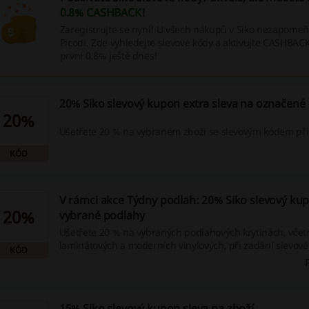
0.8% CASHBACK
!
Zaregistrujte se nyní! U všech nákupů v Siko nezapomeňt
Picodi. Zde vyhledejte slevové kódy a aktivujte CASHBACK.
první 0.8% ještě dnes!
20% Siko slevový kupon extra sleva na označené
20%
Ušetřete 20 % na vybraném zboží se slevovým kódem při
KÓD
V rámci akce Týdny podlah: 20% Siko slevový ku
20%
vybrané podlahy
Ušetřete 20 % na vybraných podlahových krytinách, včet
laminátových a moderních vinylových, při zadání slevové
KÓD
akce se vztahuje pouze na určité produkty a nelze ji kom
slevami.
15% Siko slevový kupon sleva na zboží