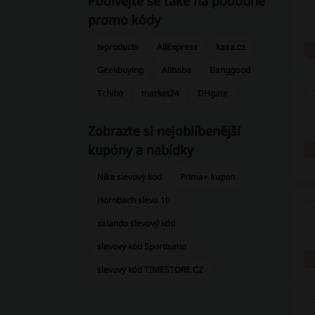
Podívejte se také na podobné
promo kódy
tvproducts
AliExpress
kasa.cz
Geekbuying
Alibaba
Banggood
Tchibo
market24
DHgate
Zobrazte si nejoblíbenější
kupóny a nabídky
Nike slevový kód
Prima+ kupon
Hornbach sleva 10
zalando slevový kód
slevový kód Sportisimo
slevový kód TIMESTORE.CZ