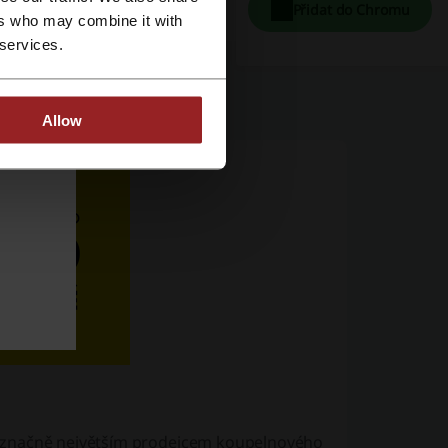
Přidat do Chromu
ers who may combine it with
 services.
Allow
značně největším prodejcem koupelnového