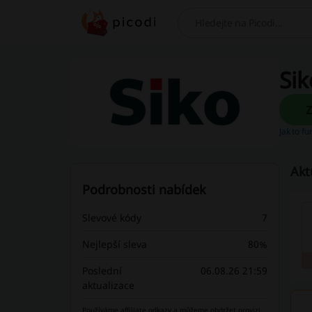
Hledej
Sik
Jak to f
Akt
Podrobnosti nabídek
Slevové kódy
7
Nejlepší sleva
80%
Poslední
06.08.26 21:59
aktualizace
Používáme affiliate odkazy a můžeme obdržet provizi.