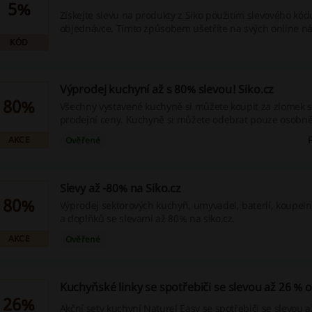
5%
Získejte slevu na produkty z Siko použitím slevového kód
objednávce. Tímto způsobem ušetříte na svých online n
KÓD
Výprodej kuchyní až s 80% slevou! Siko.cz
80%
Všechny vystavené kuchyně si můžete koupit za zlomek 
prodejní ceny. Kuchyně si můžete odebrat pouze osobně
kde je kuchyně vystavena.
AKCE
Ověřené
Slevy až -80% na Siko.cz
80%
Výprodej sektorových kuchyň, umyvadel, baterií, koupel
a doplňků se slevami až 80% na siko.cz.
AKCE
Ověřené
Kuchyňské linky se spotřebiči se slevou až 26 % 
26%
Akční sety kuchyní Naturel Easy se spotřebiči se slevou a