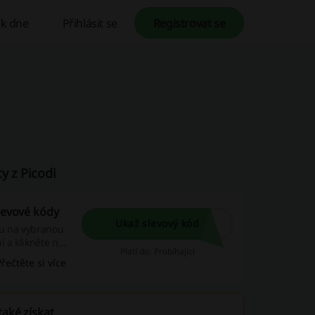
k dne
Přihlásit se
Registrovat se
y z Picodi
slevové kódy
Ukaž slevový kód
vu na vybranou
 a klikněte na
Platí do: Probíhající
ho nákupu.
Přečtěte si více
pory!
také získat