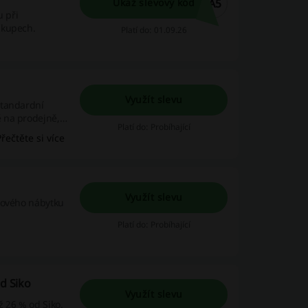
VA5
Ukaž slevový kód
u při
ákupech.
Platí do: 01.09.26
Využít slevu
standardní
 na prodejně,
Platí do: Probíhající
Přečtěte si více
Využít slevu
nového nábytku
Platí do: Probíhající
od Siko
Využít slevu
ž 26 % od Siko.