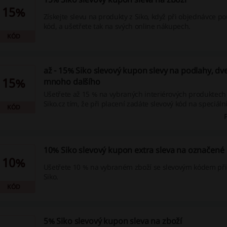
15%
Získejte slevu na produkty z Siko, když při objednávce po
kód, a ušetřete tak na svých online nákupech.
KÓD
až - 15% Siko slevový kupon slevy na podlahy, dve
15%
mnoho dalšího
Ušetřete až 15 % na vybraných interiérových produktech
Siko.cz tím, že při placení zadáte slevový kód na speciáln
KÓD
Interiér. Nezapomeňte využít tyto slevové kupóny a naku
10% Siko slevový kupon extra sleva na označené
10%
Ušetřete 10 % na vybraném zboží se slevovým kódem př
Siko.
KÓD
5% Siko slevový kupon sleva na zboží