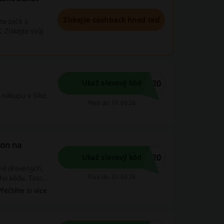
Získejte cashback hned teď
e začít s
 Získejte svůj
A20
Ukaž slevový kód
 nákupu v Siko.
Platí do: 01.09.26
pon na
Y20
Ukaž slevový kód
ně dřevěných,
Platí do: 01.09.26
ho kódu. Tato
binovat s jinými
Přečtěte si více