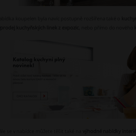
abídka koupelen byla navíc postupně rozšířena také o
kuchy
ýprodej kuchyňských linek z expozic
, nebo přímo do nového
le se v nabídce můžete těšit také na
výhodné nabídky interi