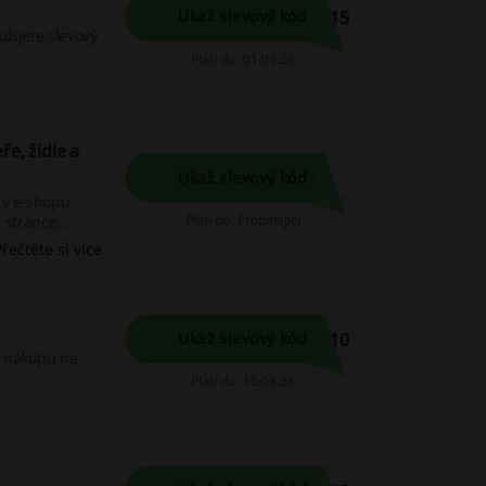
A15
Ukaž slevový kód
užijete slevový
Platí do: 01.09.26
ře, židle a
Ukaž slevový kód
 v e-shopu
Platí do: Probíhající
í stránce
pujte chytře!
Přečtěte si více
A10
Ukaž slevový kód
i nákupu na
Platí do: 10.08.26