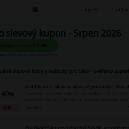
Top 50
Cashbac
o slevový kupon - Srpen 2026
Získejte cashback 0.8%
unguje?
Všeobecné obchodní podmínky
uální slevové kódy a nabídky pro Siko - ověřeno expert
Až 40 % zimní slevy na vybrané produkty | Siko 
40%
S využitím slevového kódu získáte na Siko.cz až 40 % sle
sortiment! Vložte ho do nákupního košíku při objednávání
"Vložit", aby jste tak mohli maximálně profitovat z vaše
KÓD
Ověřené
Neodkládejte to, objednávejte hned a zažijte radost z ús
Používáte Siko slevové kódy? Skvělé, ale můžete 