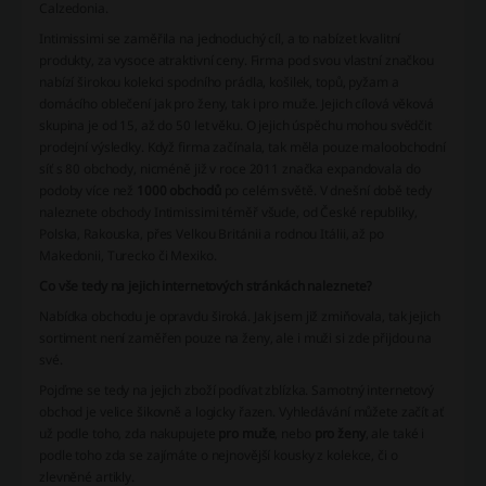
Calzedonia.
Intimissimi se zaměřila na jednoduchý cíl, a to nabízet kvalitní
produkty, za vysoce atraktivní ceny. Firma pod svou vlastní značkou
nabízí širokou kolekci spodního prádla, košilek, topů, pyžam a
domácího oblečení jak pro ženy, tak i pro muže. Jejich cílová věková
skupina je od 15, až do 50 let věku. O jejich úspěchu mohou svědčit
prodejní výsledky. Když firma začínala, tak měla pouze maloobchodní
síť s 80 obchody, nicméně již v roce 2011 značka expandovala do
podoby více než
1000 obchodů
po celém světě. V dnešní době tedy
naleznete obchody Intimissimi téměř všude, od České republiky,
Polska, Rakouska, přes Velkou Británii a rodnou Itálii, až po
Makedonii, Turecko či Mexiko.
Co vše tedy na jejich internetových stránkách naleznete?
Nabídka obchodu je opravdu široká. Jak jsem již zmiňovala, tak jejich
sortiment není zaměřen pouze na ženy, ale i muži si zde přijdou na
své.
Pojďme se tedy na jejich zboží podívat zblízka. Samotný internetový
obchod je velice šikovně a logicky řazen. Vyhledávání můžete začít ať
už podle toho, zda nakupujete
pro muže
, nebo
pro ženy
, ale také i
podle toho zda se zajímáte o nejnovější kousky z kolekce, či o
zlevněné artikly.