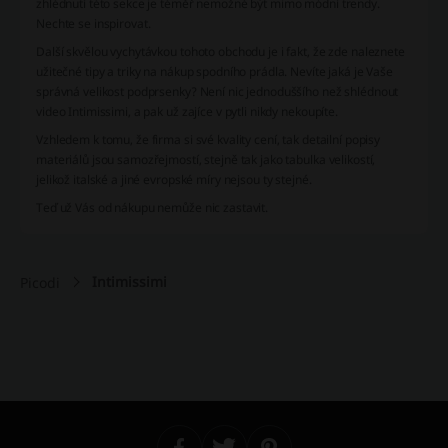
zhlédnutí této sekce je téměř nemožné být mimo módní trendy.
Nechte se inspirovat.
Další skvělou vychytávkou tohoto obchodu je i fakt, že zde naleznete
užitečné tipy a triky na nákup spodního prádla. Nevíte jaká je Vaše
správná velikost podprsenky? Není nic jednoduššího než shlédnout
video Intimissimi, a pak už zajíce v pytli nikdy nekoupíte.
Vzhledem k tomu, že firma si své kvality cení, tak detailní popisy
materiálů jsou samozřejmostí, stejně tak jako tabulka velikostí,
jelikož italské a jiné evropské míry nejsou ty stejné.
Teď už Vás od nákupu nemůže nic zastavit.
Intimissimi
Picodi