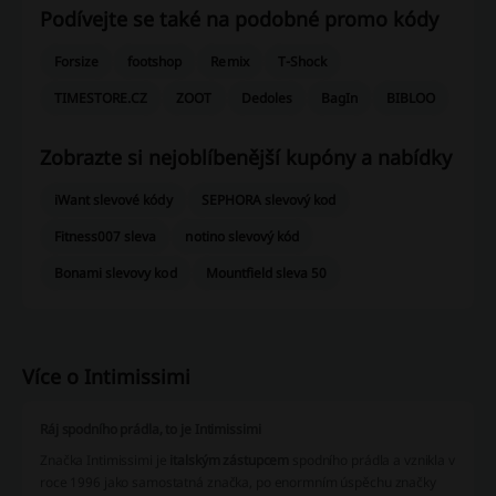
Podívejte se také na podobné promo kódy
Forsize
footshop
Remix
T-Shock
TIMESTORE.CZ
ZOOT
Dedoles
BagIn
BIBLOO
Zobrazte si nejoblíbenější kupóny a nabídky
iWant slevové kódy
SEPHORA slevový kod
Fitness007 sleva
notino slevový kód
Bonami slevovy kod
Mountfield sleva 50
Více o Intimissimi
Ráj spodního prádla, to je Intimissimi
Značka Intimissimi je
italským zástupcem
spodního prádla a vznikla v
roce 1996 jako samostatná značka, po enormním úspěchu značky