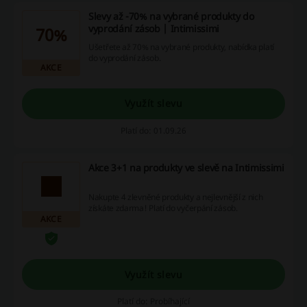
Slevy až -70% na vybrané produkty do
vyprodání zásob | Intimissimi
70%
Ušetřete až 70% na vybrané produkty, nabídka platí
do vyprodání zásob.
AKCE
Využít slevu
Platí do: 01.09.26
Akce 3+1 na produkty ve slevě na Intimissimi
Nakupte 4 zlevněné produkty a nejlevnější z nich
získáte zdarma! Platí do vyčerpání zásob.
AKCE
Využít slevu
Platí do: Probíhající