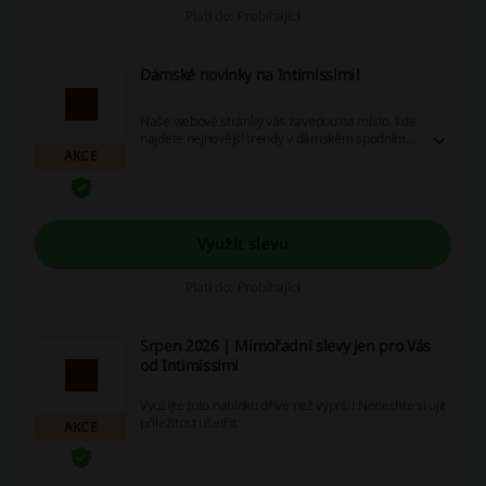
Platí do: Probíhající
Dámské novinky na Intimissimi!
Naše webové stránky vás zavedou na místo, kde
najdete nejnovější trendy v dámském spodním
AKCE
prádle. Využijte speciálních výhod jako slevové
kódy, promo akce a cashback nabídky a objevte
výhody nákupu na kliknutí!
Využít slevu
Platí do: Probíhající
Srpen 2026 | Mimořadní slevy jen pro Vás
od Intimissimi
Využijte tuto nabídku dříve než vyprší! Nenechte si ujít
příležitost ušetřit.
AKCE