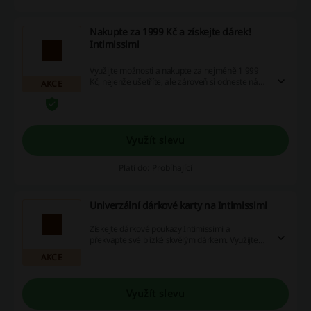
Nakupte za 1999 Kč a získejte dárek!
Intimissimi
Využijte možnosti a nakupte za nejméně 1 999
Kč, nejenže ušetříte, ale zároveň si odneste náš
AKCE
dárek. Nechte se hýčkat voňavým relaxačním
setem od My Intimissimi, který dostanete
zdarma při nákupu nad hodnotu 1 999 Kč.
Nenechte si ujít tuto skvělou nabídku!
Využít slevu
Platí do: Probíhající
Univerzální dárkové karty na Intimissimi
Získejte dárkové poukazy Intimissimi a
překvapte své blízké skvělým dárkem. Využijte
naše výhodné slevové kódy a cashback nabídky,
AKCE
abyste si váš nákup ještě více užili.
Využít slevu