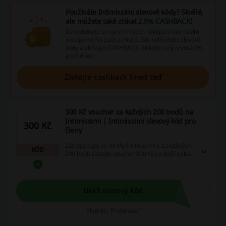
Používáte Intimissimi slevové kódy? Skvělé,
ale můžete také získat
2.9% CASHBACK
!
Zaregistrujte se nyní! U všech nákupů v Intimissimi
nezapomeňte začít s Picodi. Zde vyhledejte slevové
kódy a aktivujte CASHBACK. Získejte svůj první 2.9%
ještě dnes!
Získejte cashback hned teď
300 Kč voucher za každých 200 bodů na
Intimissimi | Intimissimi slevový kód pro
300 Kč
členy
Zaregistrujte se do My Intimissimi a za každých
KÓD
200 bodů získejte voucher 300 Kč na další nákup
zboží v plné ceně v hodnotě 1 999 Kč nebo více.
Ukaž slevový kód
Platí do: Probíhající