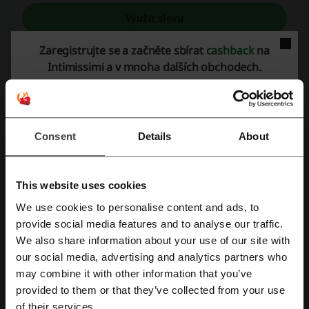
Využít slevu
Platí do: Probíhající
Zaregistrujte se a začněte sbírat
cashback
na
Intimissimi a v mnoha dalších obchodech.
Doprava zdarma v Intimissimi
Doprava zdarma platí při nákupu nad 2 050 Kč.
AKCE
Consent
Details
About
Využít slevu
This website uses cookies
Platí do: Probíhající
We use cookies to personalise content and ads, to
Registrujte se přes Facebook
provide social media features and to analyse our traffic.
We also share information about your use of our site with
Podrobnosti nabídek
our social media, advertising and analytics partners who
Registrujte se přes Google
may combine it with other information that you’ve
Slevové kódy
2
provided to them or that they’ve collected from your use
Registrujte si svůj e-mail
Nejlepší sleva
70%
of their services.