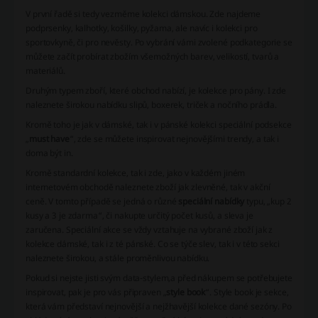
V první řadě si tedy vezměme kolekci dámskou. Zde najdeme
podprsenky, kalhotky, košilky, pyžama, ale navíc i kolekci pro
sportovkyně, či pro nevěsty. Po vybrání vámi zvolené podkategorie se
můžete začít probírat zbožím všemožných barev, velikostí, tvarů a
materiálů.
Druhým typem zboří, které obchod nabízí, je kolekce pro pány. I zde
naleznete širokou nabídku slipů, boxerek, triček a nočního prádla.
Kromě toho je jak v dámské, tak i v pánské kolekci speciální podsekce
„
must have
“, zde se můžete inspirovat nejnovějšími trendy, a tak i
doma být in.
Kromě standardní kolekce, tak i zde, jako v každém jiném
internetovém obchodě naleznete zboží jak zlevněné, tak v akční
ceně. V tomto případě se jedná o různé
speciální nabídky
typu, „kup 2
kusy a 3 je zdarma“, či nakupte určitý počet kusů, a sleva je
zaručena. Speciální akce se vždy vztahuje na vybrané zboží jak z
kolekce dámské, tak i z té pánské. Co se týče slev, tak i v této sekci
naleznete širokou, a stále proměnlivou nabídku.
Pokud si nejste jisti svým data-stylem,a před nákupem se potřebujete
inspirovat, pak je pro vás připraven „
style book
“. Style book je sekce,
která vám představí nejnovější a nejžhavější kolekce dané sezóny. Po