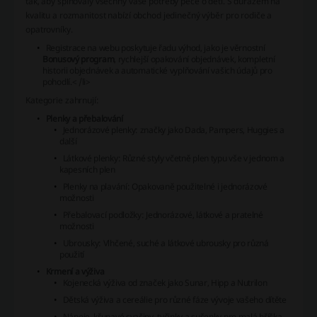
tak, aby splňovaly všechny vaše potřeby péče o děti. S důrazem na
kvalitu a rozmanitost nabízí obchod jedinečný výběr pro rodiče a
opatrovníky.
Registrace na webu
poskytuje řadu výhod, jako je věrnostní
Bonusový program
, rychlejší opakování objednávek, kompletní
historii objednávek a automatické vyplňování vašich údajů pro
pohodlí.< /li>
Kategorie zahrnují:
Plenky a přebalování
Jednorázové plenky: značky jako Dada, Pampers, Huggies a
další
Látkové plenky: Různé styly včetně plen typu vše v jednom a
kapesních plen
Plenky na plavání: Opakovaně použitelné i jednorázové
možnosti
Přebalovací podložky: Jednorázové, látkové a pratelné
možnosti
Ubrousky: Vlhčené, suché a látkové ubrousky pro různá
použití
Krmení a výživa
Kojenecká výživa od značek jako Sunar, Hipp a Nutrilon
Dětská výživa a cereálie pro různé fáze vývoje vašeho dítěte
Nápoje, křupavé svačiny, tyčinky a sušenky pro malá bříška