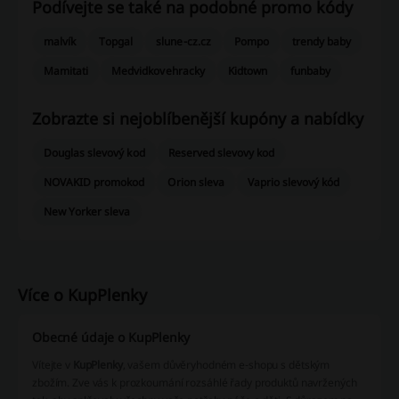
Podívejte se také na podobné promo kódy
malvík
Topgal
slune-cz.cz
Pompo
trendy baby
Mamitati
Medvidkovehracky
Kidtown
funbaby
Zobrazte si nejoblíbenější kupóny a nabídky
Douglas slevový kod
Reserved slevovy kod
NOVAKID promokod
Orion sleva
Vaprio slevový kód
New Yorker sleva
Více o KupPlenky
Obecné údaje o KupPlenky
Vítejte v
KupPlenky
, vašem důvěryhodném e-shopu s dětským
zbožím. Zve vás k prozkoumání rozsáhlé řady produktů navržených