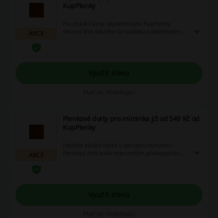
KupPlenky
Pro získání slevy nepotřebujete KupPlenky
slevový kód. Klikněte na nabídku a objednejte si
AKCE
vysněné kousky levněji.
Využít slevu
Platí do: Probíhající
Plenkové dorty pro miminka již od 549 Kč od
KupPlenky
Hledáte ideální dárek k narození miminka?
Plenkový dort bude nejen milým překvapením
AKCE
pro rodiče, ale i praktickým dárkem pro
novorozeně.
Využít slevu
Platí do: Probíhající