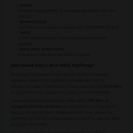
Dobírka:
Účtuje se poplatek 59 Kč, dostupný pro objednávky mezi 350-
3500 Kč.
Bankovní převod:
Tato možnost je bezplatná; použijte číslo účtu 15900159/2010.
Twisto:
Za tuto platební metodu nejsou vyžadovány žádné další
poplatky.
Online platba kreditní kartou:
Tato platební metoda je bez dalších poplatků.
Jaké slevové kódy a akce nabízí KupPlenky?
Na prodejně KupPlenky mohou zákazníci využít řadu lákavých
nabídek a slevové kódy. Například noví odběratelé, kteří se
zaregistrují k odběru newsletterů, mohou získat speciální
50 Kč slevu
na svůj první nákup, což je úžasný způsob, jak začít nakupovat.
Tito ekologicky smýšlející kupující mohou těžit z
20% slevy na
ekologické jednorázové plenky
, což zákazníkům umožňuje ušetřit
peníze a zároveň pečovat o životní prostředí. Tento slevový kód
KupPlenky by mohl být vynikající volbou pro každého, kdo chce dělat
ekologická rozhodnutí.
Pro zákazníky, kteří sledují nejnovější produkty pro rok 2024,