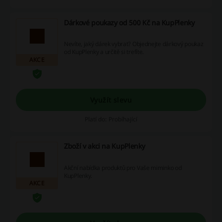
Dárkové poukazy od 500 Kč na KupPlenky
Nevíte, jaký dárek vybrat? Objednejte dárkový poukaz
od KupPlenky a určitě si trefíte.
AKCE
Využít slevu
Platí do: Probíhající
Zboží v akci na KupPlenky
Akční nabídka produktů pro Vaše miminko od
KupPlenky.
AKCE