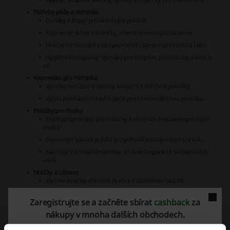
Potřeby péče o miminko
Dudlíky a klipsy pro uklidňující pohodlí
Kojenecké láhve a cumlíky, včetně termokrytů na láhve
Hračky na kousání a bezpečnostní zábrany pro rostoucí děti
Hygienické doplňky: Výrobky pro koupání, péči o zuby a péči o
ně
Kosmetika pro miminka
Výrobky pro péči o plenky, koupání a zvlhčení pokožky
Výběr produktů sluneční péče pro citlivou dětskou pokožku
Položky pro matky
Kojící podprsenky, prsní vložky a chrániče bradavek pro kojící
matky
Poporodní spodní prádlo pro pohodlí a podporu po porodu
Nástroje na odsávání mléka, včetně čerpadel a skladovacích
vaků
Hračky a zábava
Plyšové hračky, dřevěné hračky a vzdělávací puzzle
Kreativní hračky pro stimulaci jemné motoriky a
představivosti
Zaregistrujte se a začněte sbírat
cashback
za
Plenkové dorty
pro jedinečný dárek pro miminko, dostupné v
nákupy v mnoha dalších obchodech.
jedno, dvou a třípatrových vrstvách