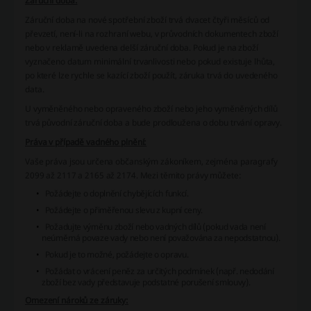
Záruční doba:
Záruční doba na nové spotřební zboží trvá dvacet čtyři měsíců od
převzetí, není-li na rozhraní webu, v průvodních dokumentech zboží
nebo v reklamě uvedena delší záruční doba. Pokud je na zboží
vyznačeno datum minimální trvanlivosti nebo pokud existuje lhůta,
po které lze rychle se kazící zboží použít, záruka trvá do uvedeného
data.
U vyměněného nebo opraveného zboží nebo jeho vyměněných dílů
trvá původní záruční doba a bude prodloužena o dobu trvání opravy.
Práva v případě vadného plnění:
Vaše práva jsou určena občanským zákoníkem, zejména paragrafy
2099 až 2117 a 2165 až 2174. Mezi těmito právy můžete:
Požádejte o doplnění chybějících funkcí.
Požádejte o přiměřenou slevu z kupní ceny.
Požadujte výměnu zboží nebo vadných dílů (pokud vada není
neúměrná povaze vady nebo není považována za nepodstatnou).
Pokud je to možné, požádejte o opravu.
Požádat o vrácení peněz za určitých podmínek (např. nedodání
zboží bez vady představuje podstatné porušení smlouvy).
Omezení nároků ze záruky: