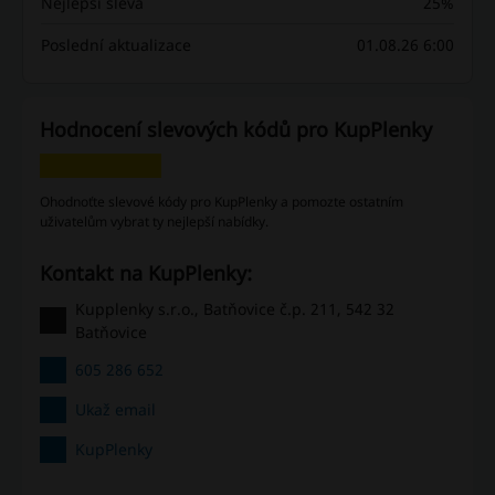
Nejlepší sleva
25%
Poslední aktualizace
01.08.26 6:00
Hodnocení slevových kódů pro KupPlenky
Ohodnoťte slevové kódy pro KupPlenky a pomozte ostatním
uživatelům vybrat ty nejlepší nabídky.
Kontakt na KupPlenky:
Kupplenky s.r.o., Batňovice č.p. 211, 542 32
Batňovice
605 286 652
Ukaž email
KupPlenky