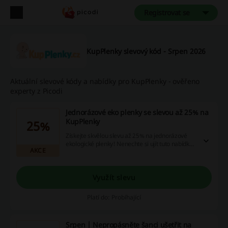
Registrovat se
KupPlenky slevový kód - Srpen 2026
Aktuální slevové kódy a nabídky pro KupPlenky - ověřeno
experty z Picodi
Jednorázové eko plenky se slevou až 25% na
KupPlenky
25%
Získejte skvělou slevu až 25% na jednorázové
ekologické plenky! Nenechte si ujít tuto nabídku,
AKCE
ušetřete peníze a současně pečujte o životní
prostředí.
Využít slevu
Platí do: Probíhající
Srpen | Nepropásněte šanci ušetřit na