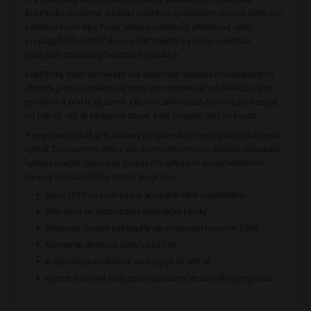
KupPlenky nezklame a nabízí novinky s vynikajícími slevové kódy pro
potěšení lovců slev. Navíc během zvláštních příležitostí nebo
propagačních období slevový kód KupPlenky často vzkvétá a
poskytuje dostatek příležitostí k úsporám.
KupPlenky navíc odměňuje své zákazníky několika neodolatelnými
akcemi, jako jsou
plenkové dorty pro miminka již od 549 Kč
, což je
perfektní a praktický dárek. Obchod také nabízí
dárkové poukazy již
od 500 Kč
, což je bezpečný dárek, když si nejste jisti, co koupit.
V neposlední řadě je Bonusový program KupPlenky pokladnicí slev a
výhod. Zakoupením plen a sbíráním bodů mohou důvtipní nakupující
vydělat značné úspory na budoucích nákupech prostřednictvím
slevový kód KupPlenky tohoto programu.
Sleva 50 Kč na první nákup pro odběratele newsletteru
20% sleva na jednorázové ekologické plenky
Exkluzivní slevový kód KupPlenky o novinkách pro rok 2024
Kojenecké plenkové dorty od 549 Kč
K dispozici jsou dárkové poukazy již od 500 Kč
Výhodná slevové kódy prostřednictvím bonusového programu
"