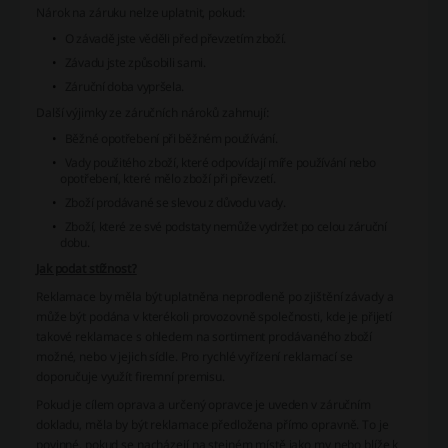
Nárok na záruku nelze uplatnit, pokud:
O závadě jste věděli před převzetím zboží.
Závadu jste způsobili sami.
Záruční doba vypršela.
Další výjimky ze záručních nároků zahrnují:
Běžné opotřebení při běžném používání.
Vady použitého zboží, které odpovídají míře používání nebo
opotřebení, které mělo zboží při převzetí.
Zboží prodávané se slevou z důvodu vady.
Zboží, které ze své podstaty nemůže vydržet po celou záruční
dobu.
Jak podat stížnost?
Reklamace by měla být uplatněna neprodleně po zjištění závady a
může být podána v kterékoli provozovně společnosti, kde je přijetí
takové reklamace s ohledem na sortiment prodávaného zboží
možné, nebo v jejich sídle. Pro rychlé vyřízení reklamací se
doporučuje využít firemní premisu.
Pokud je cílem oprava a určený opravce je uveden v záručním
dokladu, měla by být reklamace předložena přímo opravně. To je
povinné, pokud se nacházejí na stejném místě jako my nebo blíže k