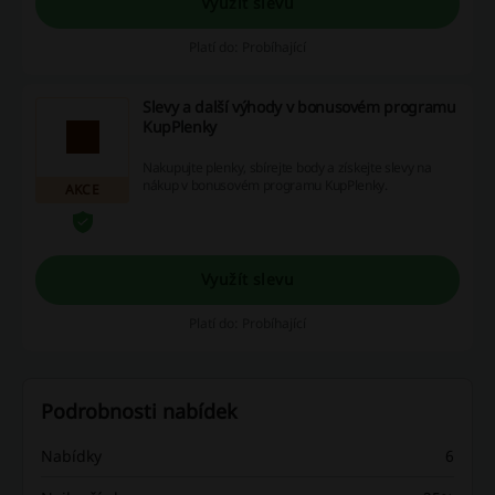
Využít slevu
Platí do: Probíhající
Slevy a další výhody v bonusovém programu
KupPlenky
Nakupujte plenky, sbírejte body a získejte slevy na
nákup v bonusovém programu KupPlenky.
AKCE
Využít slevu
Platí do: Probíhající
Podrobnosti nabídek
Nabídky
6