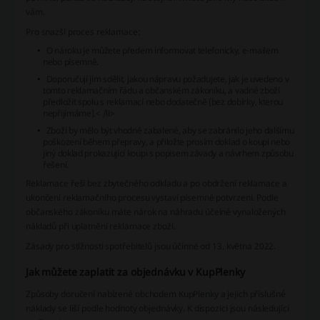
vám.
Pro snazší proces reklamace:
O nároku je můžete předem informovat telefonicky, e-mailem
nebo písemně.
Doporučují jim sdělit, jakou nápravu požadujete, jak je uvedeno v
tomto reklamačním řádu a občanském zákoníku, a vadné zboží
předložit spolu s reklamací nebo dodatečně (bez dobírky, kterou
nepřijímáme).< /li>
Zboží by mělo být vhodně zabalené, aby se zabránilo jeho dalšímu
poškození během přepravy, a přiložte prosím doklad o koupi nebo
jiný doklad prokazující koupi s popisem závady a návrhem způsobu
řešení.
Reklamace řeší bez zbytečného odkladu a po obdržení reklamace a
ukončení reklamačního procesu vystaví písemné potvrzení. Podle
občanského zákoníku máte nárok na náhradu účelně vynaložených
nákladů při uplatnění reklamace zboží.
Zásady pro stížnosti spotřebitelů jsou účinné od 13. května 2022.
Jak můžete zaplatit za objednávku v KupPlenky
Způsoby doručení nabízené obchodem KupPlenky a jejich příslušné
náklady se liší podle hodnoty objednávky. K dispozici jsou následující