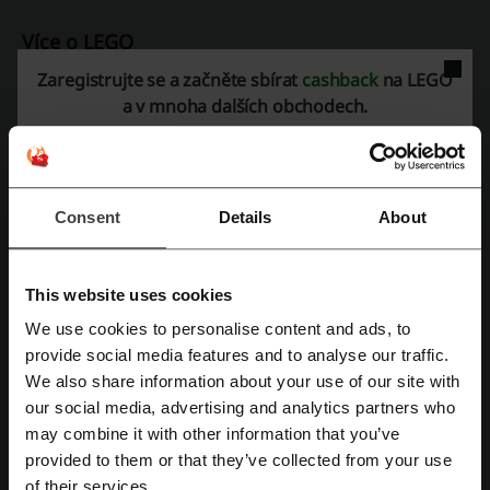
Více o LEGO
Zaregistrujte se a začněte sbírat
cashback
na LEGO
Co víme o LEGO?
a v mnoha dalších obchodech.
LEGO® je jednou z nejoblíbenějších a nejuniverzálnějších stavebnic
na světě. V nabídce
Oficiálního obchodu LEGO® CZ
najdete nejen
klasické kostky, ale také sady různých témat a pro všechny věkové
kategorie.
Consent
Details
About
Sady podle tématu:
Architecture
City
This website uses cookies
Classic
We use cookies to personalise content and ads, to
Creator 3in1
Registrujte se přes Facebook
provide social media features and to analyse our traffic.
Creator Expert
We also share information about your use of our site with
Disney
our social media, advertising and analytics partners who
Friends
Registrujte se přes Google
may combine it with other information that you’ve
Sady podle věku:
provided to them or that they’ve collected from your use
1,5+
Registrujte si svůj e-mail
of their services.