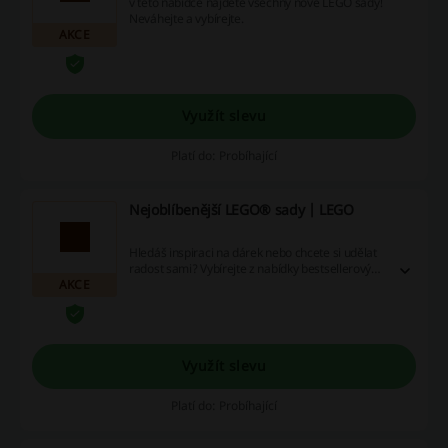
v této nabídce najdete všechny nové LEGO sady!
Neváhejte a vybírejte.
AKCE
Využít slevu
Platí do: Probíhající
Nejoblíbenější LEGO® sady | LEGO
Hledáš inspiraci na dárek nebo chcete si udělat
radost sami? Vybírejte z nabídky bestsellerových
AKCE
sadů od LEGO, které najdete právě v této
nabídce.
Využít slevu
Platí do: Probíhající