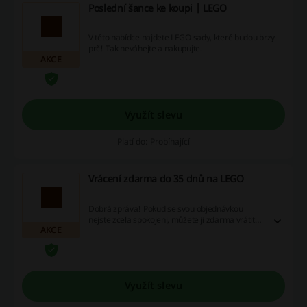
Poslední šance ke koupi | LEGO
V této nabídce najdete LEGO sady, které budou brzy
prč! Tak neváhejte a nakupujte.
AKCE
Využít slevu
Platí do: Probíhající
Vrácení zdarma do 35 dnů na LEGO
Dobrá zpráva! Pokud se svou objednávkou
nejste zcela spokojeni, můžete ji zdarma vrátit
AKCE
do 35 dnů od obdržení dané zásilky.
Využít slevu