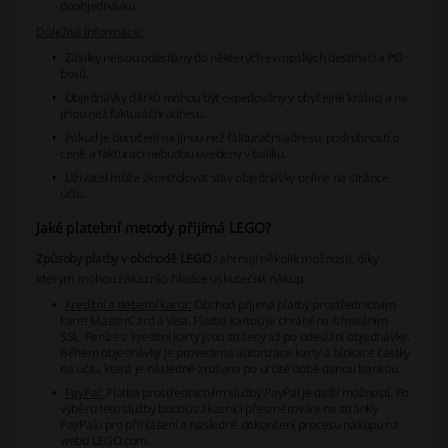
doobjednávku.
Důležité informace:
Zásilky nejsou odesílány do některých evropských destinací a PO
boxů.
Objednávky dárků mohou být expedovány v obyčejné krabici a na
jinou než fakturační adresu.
Pokud je doručení na jinou než fakturační adresu, podrobnosti o
ceně a fakturaci nebudou uvedeny v balíku.
Uživatel může zkontrolovat stav objednávky online na stránce
účtu.
Jaké platební metody přijímá LEGO?
Způsoby platby v obchodě LEGO
zahrnují několik možností, díky
kterým mohou zákazníci hladce uskutečnit nákup.
Kreditní a debetní karta:
Obchod přijímá platby prostřednictvím
karet MasterCard a Visa. Platba kartou je chráněna šifrováním
SSL. Peníze z kreditní karty jsou strženy až po odeslání objednávky.
Během objednávky je provedena autorizace karty a blokace částky
na účtu, která je následně zrušena po určité době danou bankou.
PayPal:
Platba prostřednictvím služby PayPal je další možností. Po
výběru této služby budou zákazníci přesměrováni na stránky
PayPalu pro přihlášení a následné dokončení procesu nákupu na
webu LEGO.com.