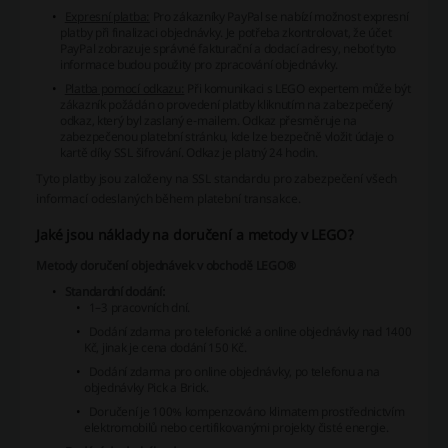
Expresní platba:
Pro zákazníky PayPal se nabízí možnost expresní
platby při finalizaci objednávky. Je potřeba zkontrolovat, že účet
PayPal zobrazuje správné fakturační a dodací adresy, neboť tyto
informace budou použity pro zpracování objednávky.
Platba pomocí odkazu:
Při komunikaci s LEGO expertem může být
zákazník požádán o provedení platby kliknutím na zabezpečený
odkaz, který byl zaslaný e-mailem. Odkaz přesměruje na
zabezpečenou platební stránku, kde lze bezpečně vložit údaje o
kartě díky SSL šifrování. Odkaz je platný 24 hodin.
Tyto platby jsou založeny na SSL standardu pro zabezpečení všech
informací odeslaných během platební transakce.
Jaké jsou náklady na doručení a metody v LEGO?
Metody doručení objednávek v obchodě LEGO®
Standardní dodání:
1–3 pracovních dní.
Dodání zdarma pro telefonické a online objednávky nad 1400
Kč, jinak je cena dodání 150 Kč.
Dodání zdarma pro online objednávky, po telefonu a na
objednávky Pick a Brick.
Doručení je 100% kompenzováno klimatem prostřednictvím
elektromobilů nebo certifikovanými projekty čisté energie.