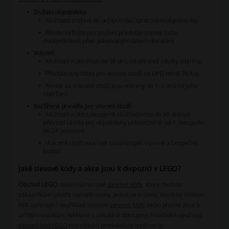
Zrušení objednávky:
Možnosti zrušení do určitých fází zpracování objednávky.
Pětidenní lhůta pro zrušení předobjednávek nebo
doobjednávek před plánovaným datem doručení.
Vrácení:
Možnost vrátit zboží do 35 dnů od převzetí zásilky zdarma.
Předplacený štítek pro vrácení zboží na DPD místě Pickup.
Peníze za vrácené zboží jsou vráceny do 1–2 dnů od jeho
obdržení.
Rozšířená pravidla pro vracení zboží:
Možnost vrátit zakoupené zboží zdarma do 90 dnů od
převzetí zásilky pro objednávky uskutečněné od 1. listopadu
do 24. prosince.
Vrácené zboží musí být zasláno zpět v pevné a bezpečné
krabici.
Jaké slevové kódy a akce jsou k dispozici v LEGO?
Obchod LEGO
nabízí různorodé
slevové kódy
, které mohou
zákazníkům ušetřit nemalé sumy. Jedná se o slevy, které se mohou
lišit, zahrnující například sezónní
slevové kódy
nebo promo akce k
určitým svátkům. Některé z aktuálně dostupných nabídek využívají
slevový kód LEGO
pro získání produktů za lepší ceny.