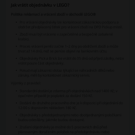
Jak vrátit objednávku v LEGO?
Politika reklamací a vrácení zboží v obchodě LEGO®
Pro vrácení objednávky lze kontaktovat zákaznickou podporu a
obdržet předplacený štítek pro vrácení zboží na DPD Pickup místě.
Zboží musí být vráceno v zapečetěné a bezpečně zabalené
krabici.
Proces vrácení peněz začne 1–2 dny po obdržení zboží a může
trvat až 14 dnů, než se peníze objeví na bankovním účtu.
Objednávky Pick a Brick lze vrátit do 35 dnů od přijetí zásilky, nelze
vrátit pouze část objednávky.
Pokud mají zákazníci dotaz týkající se náhradních dílků nebo
záruky, měli by kontaktovat zákaznický servis.
Výjimky z pravidel:
Standardní dodání je zdarma při objednávkách nad 1400 Kč; v
opačném případě je poplatek za dodání 150 Kč.
Dodání do druhého pracovního dne je k dispozici při objednání do
12:00 s dopravním nákladem 180 Kč.
Objednávky s předobjednanými nebo doobjednanými položkami
budou odesílány, jakmile budou dostupné.
Zrušení objednávky je možné do 5 pracovních dnů před
plánovaným doručením položek na předobjednávku nebo