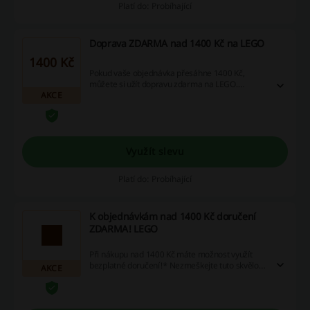
Platí do: Probíhající
Doprava ZDARMA nad 1400 Kč na LEGO
1400 Kč
Pokud vaše objednávka přesáhne 1400 Kč,
můžete si užít dopravu zdarma na LEGO.
AKCE
Nezapomeňte využít výhodných nabídek a
udělejte si radost vezmou další úspory!
Využít slevu
Platí do: Probíhající
K objednávkám nad 1400 Kč doručení
ZDARMA! LEGO
Při nákupu nad 1400 Kč máte možnost využít
bezplatné doručení!* Nezmeškejte tuto skvělou
AKCE
příležitost a ušetřete ještě více!