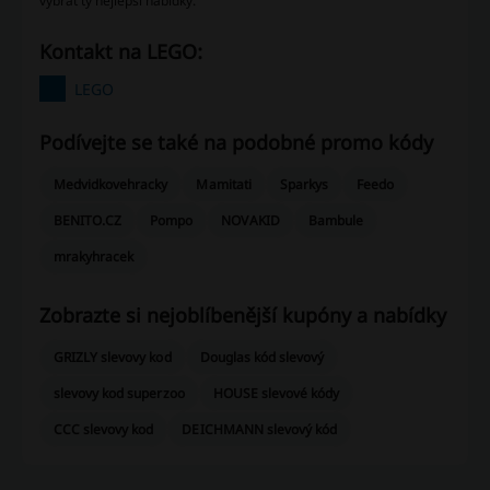
vybrat ty nejlepší nabídky.
Kontakt na LEGO:
LEGO
Podívejte se také na podobné promo kódy
Medvidkovehracky
Mamitati
Sparkys
Feedo
BENITO.CZ
Pompo
NOVAKID
Bambule
mrakyhracek
Zobrazte si nejoblíbenější kupóny a nabídky
GRIZLY slevovy kod
Douglas kód slevový
slevovy kod superzoo
HOUSE slevové kódy
CCC slevovy kod
DEICHMANN slevový kód