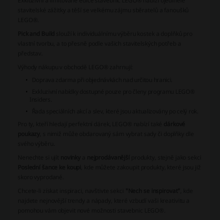
Exkluzivní a limitované edice stavebnic LEGO® nabízí ojedinělé
stavitelské zážitky a těší se velkému zájmu sběratelů a fanoušků
LEGO®.
Pick and Build
slouží k individuálnímu výběru kostek a doplňků pro
vlastní tvorbu, a to přesně podle vašich stavitelských potřeb a
představ.
Výhody nákupu v obchodě LEGO® zahrnují:
Doprava zdarma při objednávkách nad určitou hranici.
Exkluzivní nabídky dostupné pouze pro členy programu LEGO®
Insiders.
Řada speciálních akcí a slev, které jsou aktualizovány po celý rok.
Pro ty, kteří hledají perfektní dárek, LEGO® nabízí také
dárkové
poukazy
, s nimiž může obdarovaný sám vybrat sady či doplňky dle
svého výběru.
Nenechte si ujít
novinky
a
nejprodávanější
produkty, stejně jako sekci
Poslední šance ke koupi
, kde můžete zakoupit produkty, které jsou již
skoro vyprodané.
Chcete-li získat inspiraci, navštivte sekci
"Nech se inspirovat"
, kde
najdete nejnovější trendy a nápady, které vzbudí vaši kreativitu a
pomohou vám objevit nové možnosti stavebnic LEGO®.