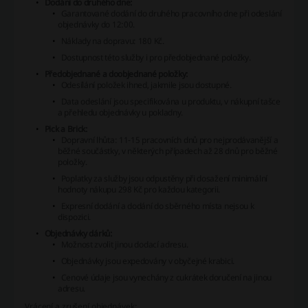
Dodání do druhého dne:
Garantované dodání do druhého pracovního dne při odeslání
objednávky do 12:00.
Náklady na dopravu: 180 Kč.
Dostupnost této služby i pro předobjednané položky.
Předobjednané a doobjednané položky:
Odesílání položek ihned, jakmile jsou dostupné.
Data odeslání jsou specifikována u produktu, v nákupní tašce
a přehledu objednávky u pokladny.
Pick a Brick:
Dopravní lhůta: 11-15 pracovních dnů pro nejprodávanější a
běžné součástky, v některých případech až 28 dnů pro běžné
položky.
Poplatky za služby jsou odpustěny při dosažení minimální
hodnoty nákupu 298 Kč pro každou kategorii.
Expresní dodání a dodání do sběrného místa nejsou k
dispozici.
Objednávky dárků:
Možnost zvolit jinou dodací adresu.
Objednávky jsou expedovány v obyčejné krabici.
Cenové údaje jsou vynechány z cukrátek doručení na jinou
adresu.
Vrácení a zrušení objednávek: