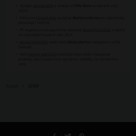
Využijte
slevové kódy
a získejte až
60% slevu
na vybrané sady
LEGO.
Exkluzivní
slevové kódy
poskytují
dopravu zdarma
pro objednávky
přesahující 1400 Kč.
Při registraci si nezapomeňte aktivovat
slevový kód LEGO
a ušetřit
na nejnovějších sadách roku 2024.
slevový kód LEGO
nabízí také
dárek zdarma
k nákupům v určité
hodnotě.
Další
slevový kód LEGO
umožňují zákazníkům nakupovat
produkty, které budou brzy vyřazeny z nabídky, za zvýhodněné
ceny.
LEGO
Picodi