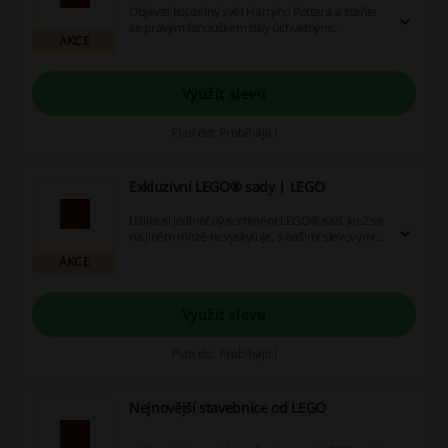
Objevte kouzelný svět Harryho Pottera a staňte
se pravým fanouškem díky úchvatným
AKCE
produktům z obchodu LEGO! Nezáleží na tom,
zda nakupujete pro sebe nebo jako dárek,
využijte slevové kódy, akční ceny a cashback,
abyste si užili jedinečný nákupní zážitek –
Využít slevu
začněte nakupovat hned teď!
Platí do: Probíhající
Exkluzivní LEGO® sady | LEGO
Užijte si jedinečný sortiment LEGO® sad, jenž se
na jiném místě nevyskytuje, s našimi slevovými
kupóny, promo akcemi a cashback nabídkami.
AKCE
Získejte tu nejlepší hodnotu za své peníze -
Neváhejte a začněte šetřit dnes!
Využít slevu
Platí do: Probíhající
Nejnovější stavebnice od LEGO