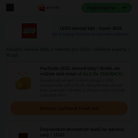
Registrovat se
LEGO slevový kód - Srpen 2026
Jak to funguje?
Všeobecné obchodní podmínky
Aktuální slevové kódy a nabídky pro LEGO - ověřeno experty z
Picodi
Používáte LEGO slevové kódy? Skvělé, ale
můžete také získat
až do 2.5% CASHBACK
!
Zaregistrujte se nyní! U všech nákupů v LEGO
nezapomeňte začít s Picodi. Zde vyhledejte slevové
kódy a aktivujte CASHBACK. Získejte svůj první až do
2.5% ještě dnes!
Získejte cashback hned teď
Dvojnásobek věrnostních bodů na vybrané
sady | LEGO