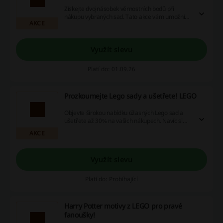
Získejte dvojnásobek věrnostních bodů při
nákupu vybraných sad. Tato akce vám umožní
AKCE
rychleji nasbírat výhody pro další objednávky.
Využít slevu
Platí do: 01.09.26
Prozkoumejte Lego sady a ušetřete! LEGO
Objevte širokou nabídku úžasných Lego sad a
ušetřete až 30% na vašich nákupech. Navíc si
můžete nárokovat až 5% z každý uskutečněného
AKCE
nákupu.
Využít slevu
Platí do: Probíhající
Harry Potter motivy z LEGO pro pravé
fanoušky!